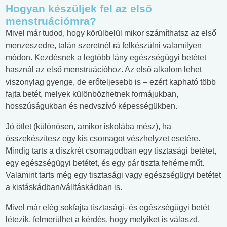
Hogyan készüljek fel az első
menstruációmra?
Mivel már tudod, hogy körülbelül mikor számíthatsz az első
menzeszedre, talán szeretnél rá felkészülni valamilyen
módon. Kezdésnek a legtöbb lány egészségügyi betétet
használ az első menstruációhoz. Az első alkalom lehet
viszonylag gyenge, de erőteljesebb is – ezért kapható több
fajta betét, melyek különbözhetnek formájukban,
hosszúságukban és nedvszívó képességükben.
Jó ötlet (különösen, amikor iskolába mész), ha
összekészítesz egy kis csomagot vészhelyzet esetére.
Mindig tarts a diszkrét csomagodban egy tisztasági betétet,
egy egészségügyi betétet, és egy pár tiszta fehérneműt.
Valamint tarts még egy tisztasági vagy egészségügyi betétet
a kistáskádban/válltáskádban is.
Mivel már elég sokfajta tisztasági- és egészségügyi betét
létezik, felmerülhet a kérdés, hogy melyiket is válaszd.