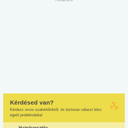
Kérdésed van?
Kérdezz orvos szakértőinktől, és biztosan választ lelsz
égető problémáidra!
Hajnövesztés