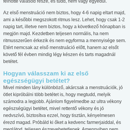
felnőtté válásod része, és tudd, nem vagy egyedül.
Az első menstruáció nem biztos, hogy 4-6 napig eltart majd,
ami a későbbi megszokott ritmus lesz. Lehet, hogy csak 1-2
napig tart, illetve nem biztos, hogy a következő hónapban is
megjön majd. Kezdetben teljesen normális, ha nem
ritmusszerűen érkezik és nem egyforma a mennyisége sem.
Etért nemcsak az első menstruáció előtt, hanem az elsőt
követő fél évben mindig légy készen és tarts magadnál
betétet.
Hogyan válasszam ki az első
egészségügyi betétet?
Mivel minden lány különböző, akárcsak a menstruációk, jó
ötlet kipróbálni több betétet is, hogy megtudd, melyik
számodra a legjobb. Ajánlom figyelmedbe az ultra vékony
egészségügyi betétet, mivel rettentő vékony és jó
nedvszívó, biztosítva ezzel, hogy tisztán, kényelmesen
érezd magad. Próbáld ki őket a kedvenc farmerjaiddal, és
meglátod, teljesen észrevehetetlenek. Amennyiben nem