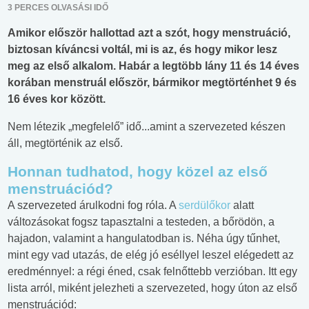
3 PERCES OLVASÁSI IDŐ
Amikor először hallottad azt a szót, hogy menstruáció,
biztosan kíváncsi voltál, mi is az, és hogy mikor lesz
meg az első alkalom. Habár a legtöbb lány 11 és 14 éves
korában menstruál először, bármikor megtörténhet 9 és
16 éves kor között.
Nem létezik „megfelelő” idő...amint a szervezeted készen
áll, megtörténik az első.
Honnan tudhatod, hogy közel az első
menstruációd?
A szervezeted árulkodni fog róla. A
serdülőkor
alatt
változásokat fogsz tapasztalni a testeden, a bőrödön, a
hajadon, valamint a hangulatodban is. Néha úgy tűnhet,
mint egy vad utazás, de elég jó eséllyel leszel elégedett az
eredménnyel: a régi éned, csak felnőttebb verzióban. Itt egy
lista arról, miként jelezheti a szervezeted, hogy úton az első
menstruációd: