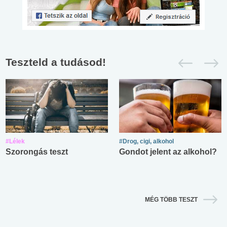
Teszteld a tudásod!
#Lélek
#Drog, cigi, alkohol
Szorongás teszt
Gondot jelent az alkohol?
MÉG TÖBB TESZT