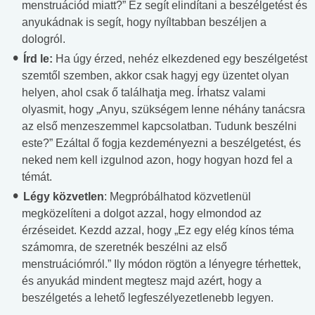
menstruációd miatt?” Ez segít elindítani a beszélgetést és
anyukádnak is segít, hogy nyíltabban beszéljen a
dologról.
Írd le:
Ha úgy érzed, nehéz elkezdened egy beszélgetést
szemtől szemben, akkor csak hagyj egy üzentet olyan
helyen, ahol csak ő találhatja meg. Írhatsz valami
olyasmit, hogy „Anyu, szükségem lenne néhány tanácsra
az első menzeszemmel kapcsolatban. Tudunk beszélni
este?” Ezáltal ő fogja kezdeményezni a beszélgetést, és
neked nem kell izgulnod azon, hogy hogyan hozd fel a
témát.
Légy közvetlen
: Megpróbálhatod közvetlenül
megközelíteni a dolgot azzal, hogy elmondod az
érzéseidet. Kezdd azzal, hogy „Ez egy elég kínos téma
számomra, de szeretnék beszélni az első
menstruációmról.” Ily módon rögtön a lényegre térhettek,
és anyukád mindent megtesz majd azért, hogy a
beszélgetés a lehető legfeszélyezetlenebb legyen.