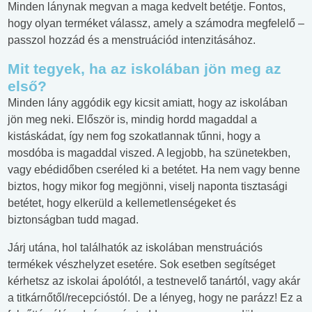
Minden lánynak megvan a maga kedvelt betétje. Fontos,
hogy olyan terméket válassz, amely a számodra megfelelő –
passzol hozzád és a menstruációd intenzitásához.
Mit tegyek, ha az iskolában jön meg az
első?
Minden lány aggódik egy kicsit amiatt, hogy az iskolában
jön meg neki. Először is, mindig hordd magaddal a
kistáskádat, így nem fog szokatlannak tűnni, hogy a
mosdóba is magaddal viszed. A legjobb, ha szünetekben,
vagy ebédidőben cseréled ki a betétet. Ha nem vagy benne
biztos, hogy mikor fog megjönni, viselj naponta tisztasági
betétet, hogy elkerüld a kellemetlenségeket és
biztonságban tudd magad.
Járj utána, hol találhatók az iskolában menstruációs
termékek vészhelyzet esetére. Sok esetben segítséget
kérhetsz az iskolai ápolótól, a testnevelő tanártól, vagy akár
a titkárnőtől/recepcióstól. De a lényeg, hogy ne parázz! Ez a