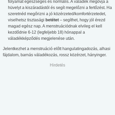
folyamat egészséges és normális. A váladék megóvja a
hüvelyt a kiszáradástól és segít megelőzni a fertőzést. Ha
szeretnéd megőrizni a jó közérzeted/komfortérzetedet,
viselhetsz tisztasági
betétet
– segíthet, hogy jól érezd
magad egész nap. A menstruációdnak elvileg el kell
kezdődnie 6-12 (legfeljebb 18) hónappal a
váladékképződés megjelenése után.
Jelentkezhet a menstruáció előtt hangulatingadozás, alhasi
fájdalom, barnás váladékozás, rossz közérzet, hányinger.
Hirdetés