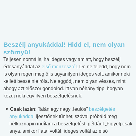
Beszélj anyukáddal! Hidd el, nem olyan
szörnyű!
Teljesen normális, ha ideges vagy amiatt, hogy beszélj
édesanyáddal az
első menzeszről
. De ne feledd, hogy nem
is olyan régen még ő is ugyanilyen ideges volt, amikor neki
kellett beszélnie róla. Ne aggódj, nem olyan vészes, mint
ahogy azt először gondolod. Itt van néhány tipp, hogyan
kezdj neki egy ilyen beszélgetésnek:
Csak lazán
: Talán egy nagy „leülős”
beszélgetés
anyukáddal
ijesztőnek tűnhet, szóval próbáld meg
hétköznapin indítani a beszélgetést, például „Figyelj csak
anya, amikor fiatal voltál, ideges voltál az első