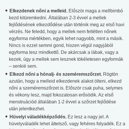
Elkezdenek nőni a melleid.
Először maga a mellbimbó
kezd kitüremkedni. Általában 2-3 évvel a mellek
fejlődésének elkezdődése után történik meg az első havi
vérzés. Ne feledd, hogy a mellek nem feltétlen nőnek
egyforma mértékben, egyik lehet nagyobb, mint a másik.
Nincs is ezzel semmi gond, hiszen végül nagyjából
egyforma lesz mindkettő. De akárcsak a lábak, vagy a
kezek, úgy a mellek sem lesznek tökéletesen egyformák
– senkié sem.
Elkezd nőni a hónalj- és szeméremszőrzet.
Rögtön
azután, hogy a melleid elkezdenek alakot ölteni, elkezd
nőni a szeméremszőrzet is. Először csak puha, selymes
és vékony lesz, majd fokozatosan erősödik. Az első
menstruációd általában 1-2 évvel a szőrzet fejlődése
után jelentkezhet.
Hüvelyi váladékképződés.
Ez lesz a nagy jel. A
hüvelyváladék lehet áttetsző, vagy fehéres folyadék. Ez a