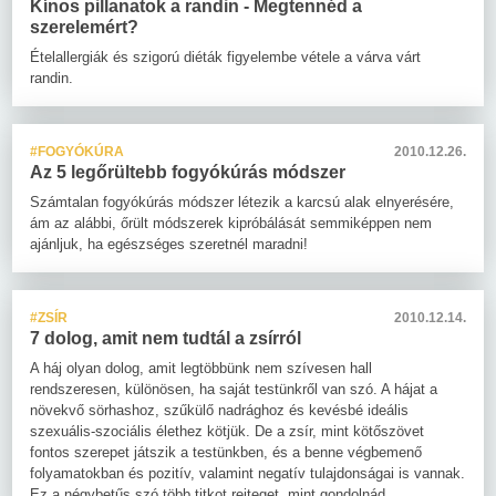
Kínos pillanatok a randin - Megtennéd a
szerelemért?
Ételallergiák és szigorú diéták figyelembe vétele a várva várt
randin.
#FOGYÓKÚRA
2010.12.26.
Az 5 legőrültebb fogyókúrás módszer
Számtalan fogyókúrás módszer létezik a karcsú alak elnyerésére,
ám az alábbi, őrült módszerek kipróbálását semmiképpen nem
ajánljuk, ha egészséges szeretnél maradni!
#ZSÍR
2010.12.14.
7 dolog, amit nem tudtál a zsírról
A háj olyan dolog, amit legtöbbünk nem szívesen hall
rendszeresen, különösen, ha saját testünkről van szó. A hájat a
növekvő sörhashoz, szűkülő nadrághoz és kevésbé ideális
szexuális-szociális élethez kötjük. De a zsír, mint kötőszövet
fontos szerepet játszik a testünkben, és a benne végbemenő
folyamatokban és pozitív, valamint negatív tulajdonságai is vannak.
Ez a négybetűs szó több titkot rejteget, mint gondolnád…