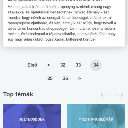
Az energiaitalok és a különféle tápanyag szeletek mindig nagy
szavakkal és ígéretekkel kecsegtetnek minket. Némelyik azt
mondja, hogy növeli az energiát és az éberséget, mások extra
tápanyagokat ajánlanak, és van, amelyik azt állítja, hogy növeli a
teljesítő és koncentrációképességet! De miután elnézel a reklám
mellett, és beleolvasol a tápanyaglistába, a legvalószínűbb, hogy
egy nagy adag cukrot fogsz kapni, koffeinnel körítve!
Első
<
32
33
34
35
36
>
Top témák
#BETEGSÉGEK
#TESTI PROBLÉMÁK