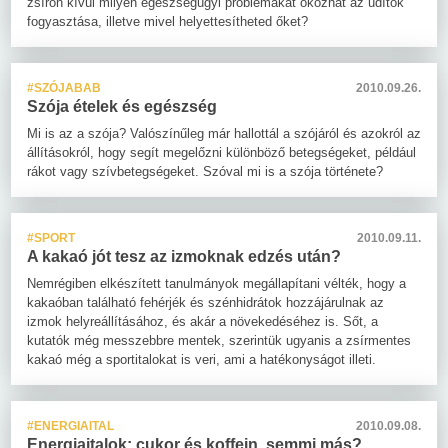
zsíron kívül milyen egészségügyi problémákat okozhat az üdítők
fogyasztása, illetve mivel helyettesítheted őket?
#SZÓJABAB
2010.09.26.
Szója ételek és egészség
Mi is az a szója? Valószínűleg már hallottál a szójáról és azokról az
állításokról, hogy segít megelőzni különböző betegségeket, például
rákot vagy szívbetegségeket. Szóval mi is a szója története?
#SPORT
2010.09.11.
A kakaó jót tesz az izmoknak edzés után?
Nemrégiben elkészített tanulmányok megállapítani vélték, hogy a
kakaóban található fehérjék és szénhidrátok hozzájárulnak az
izmok helyreállításához, és akár a növekedéséhez is. Sőt, a
kutatók még messzebbre mentek, szerintük ugyanis a zsírmentes
kakaó még a sportitalokat is veri, ami a hatékonyságot illeti.
#ENERGIAITAL
2010.09.08.
Energiaitalok: cukor és koffein, semmi más?