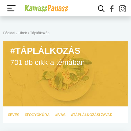
Főoldal
/
Hírek
/
Táplálkozás
#TÁPLÁLKOZÁS
701 db cikk a témában
#EVÉS
#FOGYÓKÚRA
#IVÁS
#TÁPLÁLKOZÁSI ZAVAR