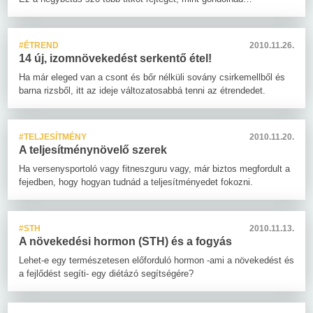
#ÉTREND
2010.11.26.
14 új, izomnövekedést serkentő étel!
Ha már eleged van a csont és bőr nélküli sovány csirkemellből és
barna rizsből, itt az ideje változatosabbá tenni az étrendedet.
#TELJESÍTMÉNY
2010.11.20.
A teljesítménynövelő szerek
Ha versenysportoló vagy fitneszguru vagy, már biztos megfordult a
fejedben, hogy hogyan tudnád a teljesítményedet fokozni.
#STH
2010.11.13.
A növekedési hormon (STH) és a fogyás
Lehet-e egy természetesen előforduló hormon -ami a növekedést és
a fejlődést segíti- egy diétázó segítségére?