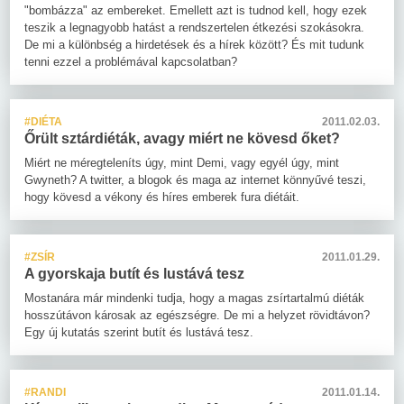
"bombázza" az embereket. Emellett azt is tudnod kell, hogy ezek
teszik a legnagyobb hatást a rendszertelen étkezési szokásokra.
De mi a különbség a hirdetések és a hírek között? És mit tudunk
tenni ezzel a problémával kapcsolatban?
#DIÉTA
2011.02.03.
Őrült sztárdiéták, avagy miért ne kövesd őket?
Miért ne méregteleníts úgy, mint Demi, vagy egyél úgy, mint
Gwyneth? A twitter, a blogok és maga az internet könnyűvé teszi,
hogy kövesd a vékony és híres emberek fura diétáit.
#ZSÍR
2011.01.29.
A gyorskaja butít és lustává tesz
Mostanára már mindenki tudja, hogy a magas zsírtartalmú diéták
hosszútávon károsak az egészségre. De mi a helyzet rövidtávon?
Egy új kutatás szerint butít és lustává tesz.
#RANDI
2011.01.14.