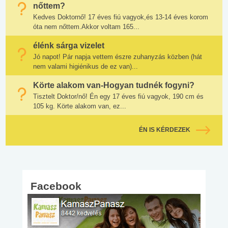
nőttem?
Kedves Doktornő! 17 éves fiú vagyok,és 13-14 éves korom
óta nem nőttem.Akkor voltam 165...
élénk sárga vizelet
Jó napot! Pár napja vettem észre zuhanyzás közben (hát
nem valami higiénikus de ez van)...
Körte alakom van-Hogyan tudnék fogyni?
Tisztelt Doktor/nő! Én egy 17 éves fiú vagyok, 190 cm és
105 kg. Körte alakom van, ez...
ÉN IS KÉRDEZEK
Facebook