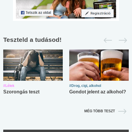
Teszteld a tudásod!
#Lélek
#Drog, cigi, alkohol
Szorongás teszt
Gondot jelent az alkohol?
MÉG TÖBB TESZT