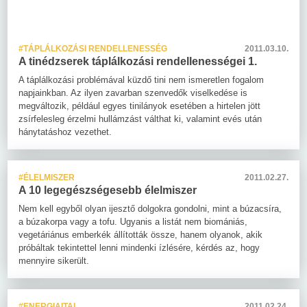
#TÁPLÁLKOZÁSI RENDELLENESSÉG
2011.03.10.
A tinédzserek táplálkozási rendellenességei 1.
A táplálkozási problémával küzdő tini nem ismeretlen fogalom
napjainkban. Az ilyen zavarban szenvedők viselkedése is
megváltozik, például egyes tinilányok esetében a hirtelen jött
zsírfelesleg érzelmi hullámzást válthat ki, valamint evés után
hánytatáshoz vezethet.
#ÉLELMISZER
2011.02.27.
A 10 legegészségesebb élelmiszer
Nem kell egyből olyan ijesztő dolgokra gondolni, mint a búzacsíra,
a búzakorpa vagy a tofu. Ugyanis a listát nem biomániás,
vegetáriánus emberkék állították össze, hanem olyanok, akik
próbáltak tekintettel lenni mindenki ízlésére, kérdés az, hogy
mennyire sikerült.
#ENERGIAITAL
2011.02.24.