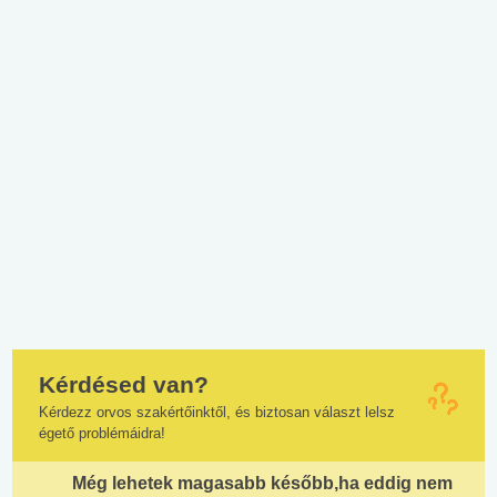
Kérdésed van?
Kérdezz orvos szakértőinktől, és biztosan választ lelsz
égető problémáidra!
Még lehetek magasabb később,ha eddig nem