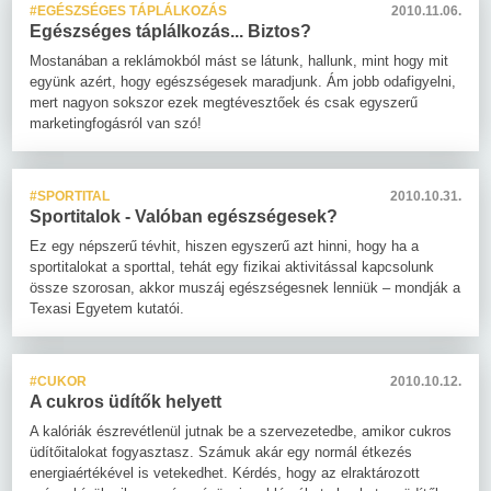
#EGÉSZSÉGES TÁPLÁLKOZÁS
2010.11.06.
Egészséges táplálkozás... Biztos?
Mostanában a reklámokból mást se látunk, hallunk, mint hogy mit
együnk azért, hogy egészségesek maradjunk. Ám jobb odafigyelni,
mert nagyon sokszor ezek megtévesztőek és csak egyszerű
marketingfogásról van szó!
#SPORTITAL
2010.10.31.
Sportitalok - Valóban egészségesek?
Ez egy népszerű tévhit, hiszen egyszerű azt hinni, hogy ha a
sportitalokat a sporttal, tehát egy fizikai aktivitással kapcsolunk
össze szorosan, akkor muszáj egészségesnek lenniük – mondják a
Texasi Egyetem kutatói.
#CUKOR
2010.10.12.
A cukros üdítők helyett
A kalóriák észrevétlenül jutnak be a szervezetedbe, amikor cukros
üdítőitalokat fogyasztasz. Számuk akár egy normál étkezés
energiaértékével is vetekedhet. Kérdés, hogy az elraktározott