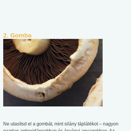
2. Gomba
Ne utasítsd el a gombát, mint silány táplálékot – nagyon
gazdag antioxidánsokban és ásványi anyagokban. Az