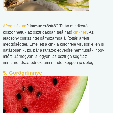
Afrodiziákum
?
Immunerősítő
? Talán mindkettő,
köszönhetjük az osztrigákban található
cinknek
. Az
alacsony cinkszintet párhuzamba állították a férfi
meddőséggel. Emellett a cink a különféle vírusok ellen is
hatásosan küzd, bár a kutatók egyelőre nem tudják, hogy
miért. Bárhogyan is legyen, az osztriga segít az
immunrendszerednek, ami mindenképpen jó dolog.
5. Görögdinnye