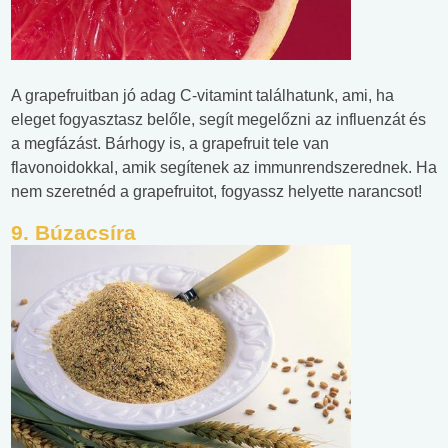
A grapefruitban jó adag C-vitamint találhatunk, ami, ha
eleget fogyasztasz belőle, segít megelőzni az influenzát és
a megfázást. Bárhogy is, a grapefruit tele van
flavonoidokkal, amik segítenek az immunrendszerednek. Ha
nem szeretnéd a grapefruitot, fogyassz helyette narancsot!
9. Búzacsíra