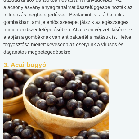
alacsony ásványianyag tartalmat összefüggésbe hozták az
influenzás megbetegedéssel. B-vitamint is találhatunk a
gombákban, ami jelentős szerepet játszik az egészséges
immunrendszer felépülésében. Állatokon végzett kísérletek
alapján a gombáknak van antibakteriális hatásuk is, illetve
fogyasztása mellett kevesebb az esélyünk a vírusos és
daganatos megbetegedésekre.
3. Acai bogyó