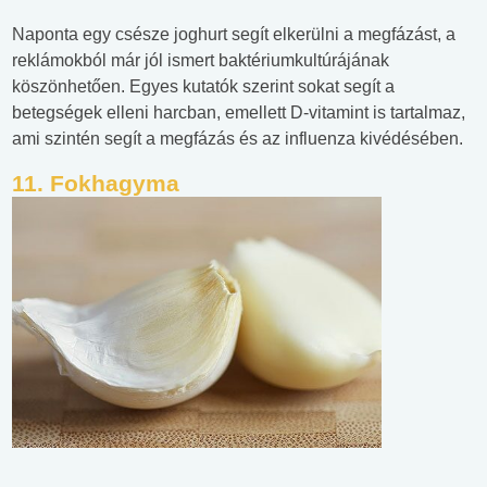
Naponta egy csésze joghurt segít elkerülni a megfázást, a
reklámokból már jól ismert baktériumkultúrájának
köszönhetően. Egyes kutatók szerint sokat segít a
betegségek elleni harcban, emellett D-vitamint is tartalmaz,
ami szintén segít a megfázás és az influenza kivédésében.
11. Fokhagyma