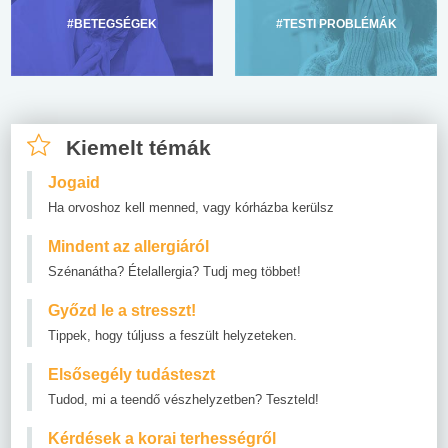
#BETEGSÉGEK
#TESTI PROBLÉMÁK
Kiemelt témák
Jogaid
Ha orvoshoz kell menned, vagy kórházba kerülsz
Mindent az allergiáról
Szénanátha? Ételallergia? Tudj meg többet!
Győzd le a stresszt!
Tippek, hogy túljuss a feszült helyzeteken.
Elsősegély tudásteszt
Tudod, mi a teendő vészhelyzetben? Teszteld!
Kérdések a korai terhességről