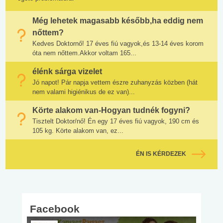
Még lehetek magasabb később,ha eddig nem
nőttem?
Kedves Doktornő! 17 éves fiú vagyok,és 13-14 éves korom
óta nem nőttem.Akkor voltam 165...
élénk sárga vizelet
Jó napot! Pár napja vettem észre zuhanyzás közben (hát
nem valami higiénikus de ez van)...
Körte alakom van-Hogyan tudnék fogyni?
Tisztelt Doktor/nő! Én egy 17 éves fiú vagyok, 190 cm és
105 kg. Körte alakom van, ez...
ÉN IS KÉRDEZEK
Facebook