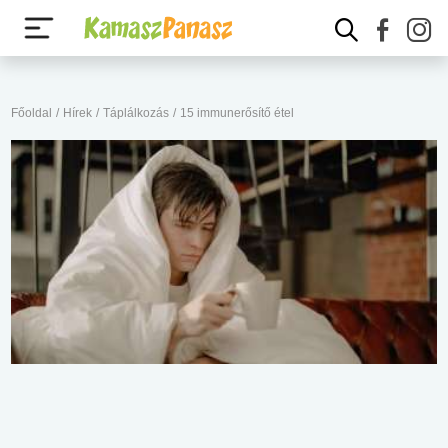
Főoldal
/
Hírek
/
Táplálkozás
/
15 immunerősítő étel