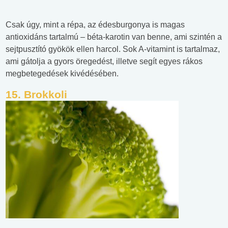
Csak úgy, mint a répa, az édesburgonya is magas
antioxidáns tartalmú – béta-karotin van benne, ami szintén a
sejtpusztító gyökök ellen harcol. Sok A-vitamint is tartalmaz,
ami gátolja a gyors öregedést, illetve segít egyes rákos
megbetegedések kivédésében.
15. Brokkoli