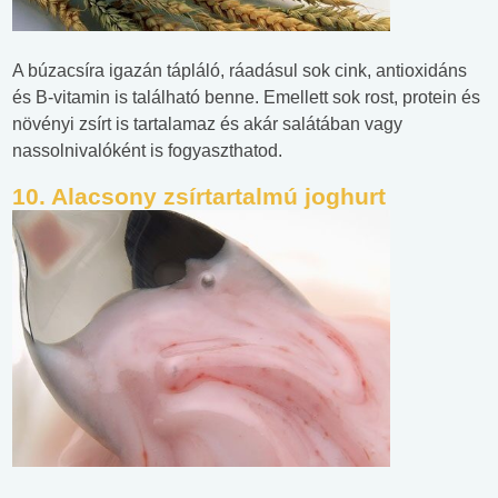
A búzacsíra igazán tápláló, ráadásul sok cink, antioxidáns
és B-vitamin is található benne. Emellett sok rost, protein és
növényi zsírt is tartalamaz és akár salátában vagy
nassolnivalóként is fogyaszthatod.
10. Alacsony zsírtartalmú joghurt