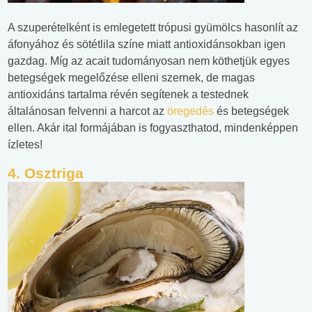
A szuperételként is emlegetett trópusi gyümölcs hasonlít az
áfonyához és sötétlila színe miatt antioxidánsokban igen
gazdag. Míg az acait tudományosan nem köthetjük egyes
betegségek megelőzése elleni szernek, de magas
antioxidáns tartalma révén segítenek a testednek
általánosan felvenni a harcot az
öregedés
és betegségek
ellen. Akár ital formájában is fogyaszthatod, mindenképpen
ízletes!
4. Osztriga