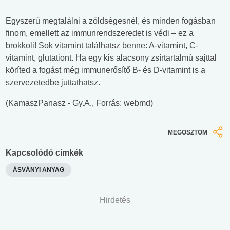
Egyszerű megtalálni a zöldségesnél, és minden fogásban
finom, emellett az immunrendszeredet is védi – ez a
brokkoli! Sok vitamint találhatsz benne: A-vitamint, C-
vitamint, glutationt. Ha egy kis alacsony zsírtartalmú sajttal
köríted a fogást még immunerősítő B- és D-vitamint is a
szervezetedbe juttathatsz.
(KamaszPanasz - Gy.A., Forrás:
webmd
)
MEGOSZTOM
Kapcsolódó címkék
ÁSVÁNYI ANYAG
Hirdetés