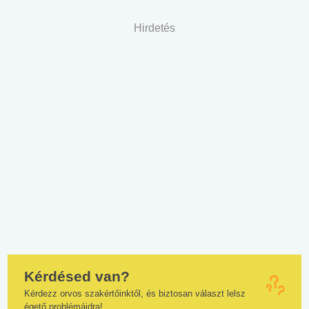
Hirdetés
Kérdésed van?
Kérdezz orvos szakértőinktől, és biztosan választ lelsz
égető problémáidra!