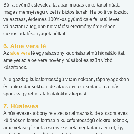
Bár a gyümölcslevek általában magas cukortartalmúak,
magas mennyiségű vizet is biztosítanak. Ha bolti változatot
választasz, érdemes 100%-os gyümölcslé feliratú levet
választani a legjobb hidratálási eredmény érdekében,
cukros adalékanyagok nélkül.
6. Aloe vera lé
Az
aloe vera
lé egy alacsony kalóriatartalmú hidratáló ital,
amelyet az aloe vera növény húsából és szűrt vízből
készítenek.
A lé gazdag kulcsfontosságú vitaminokban, tápanyagokban
és antioxidánsokban, de alacsony a cukortartalma más
sport- vagy rehidratáló italokhoz képest.
7. Húsleves
A húslevesek többnyire vizet tartalmaznak, de a csontleves
különösen fontos forrása a kulcsfontosságú elektrolitoknak,
amelyek segítenek a szervezetnek megtartani a vizet, így