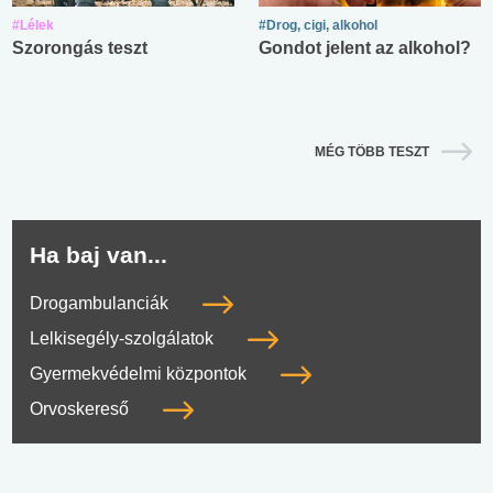
#Lélek
#Drog, cigi, alkohol
Szorongás teszt
Gondot jelent az alkohol?
MÉG TÖBB TESZT
Ha baj van...
Drogambulanciák
Lelkisegély-szolgálatok
Gyermekvédelmi központok
Orvoskereső