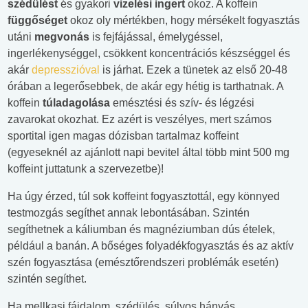
szédülést
és gyakori
vizelési ingert
okoz. A koffein
függőséget
okoz oly mértékben, hogy mérsékelt fogyasztás
utáni
megvonás
is fejfájással, émelygéssel,
ingerlékenységgel, csökkent koncentrációs készséggel és
akár
depresszióval
is járhat. Ezek a tünetek az első 20-48
órában a legerősebbek, de akár egy hétig is tarthatnak. A
koffein
túladagolása
emésztési és szív- és légzési
zavarokat okozhat. Ez azért is veszélyes, mert számos
sportital igen magas dózisban tartalmaz koffeint
(egyeseknél az ajánlott napi bevitel által több mint 500 mg
koffeint juttatunk a szervezetbe)!
Ha úgy érzed, túl sok koffeint fogyasztottál, egy könnyed
testmozgás segíthet annak lebontásában. Szintén
segíthetnek a káliumban és magnéziumban dús ételek,
például a banán. A bőséges folyadékfogyasztás és az aktív
szén fogyasztása (emésztőrendszeri problémák esetén)
szintén segíthet.
Ha mellkasi fájdalom, szédülés, súlyos hányás,