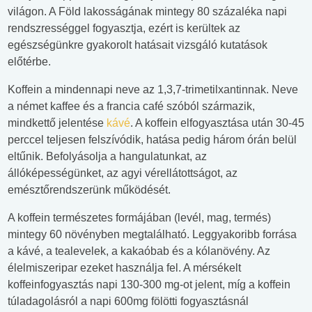
világon. A Föld lakosságának mintegy 80 százaléka napi
rendszrességgel fogyasztja, ezért is kerültek az
egészségünkre gyakorolt hatásait vizsgáló kutatások
előtérbe.
Koffein a mindennapi neve az 1,3,7-trimetilxantinnak. Neve
a német kaffee és a francia café szóból származik,
mindkettő jelentése
kávé
. A koffein elfogyasztása után 30-45
perccel teljesen felszívódik, hatása pedig három órán belül
eltűnik. Befolyásolja a hangulatunkat, az
állóképességünket, az agyi vérellátottságot, az
emésztőrendszerünk működését.
A koffein természetes formájában (levél, mag, termés)
mintegy 60 növényben megtalálható. Leggyakoribb forrása
a kávé, a tealevelek, a kakaóbab és a kólanövény. Az
élelmiszeripar ezeket használja fel. A mérsékelt
koffeinfogyasztás napi 130-300 mg-ot jelent, míg a koffein
túladagolásról a napi 600mg fölötti fogyasztásnál