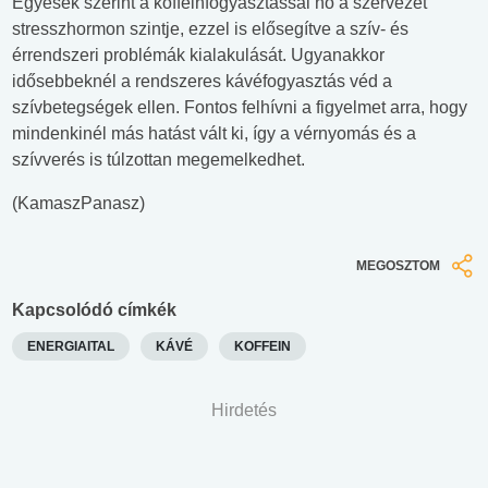
Egyesek szerint a koffeinfogyasztással nő a szervezet
stresszhormon szintje, ezzel is elősegítve a szív- és
érrendszeri problémák kialakulását. Ugyanakkor
idősebbeknél a rendszeres kávéfogyasztás véd a
szívbetegségek ellen. Fontos felhívni a figyelmet arra, hogy
mindenkinél más hatást vált ki, így a vérnyomás és a
szívverés is túlzottan megemelkedhet.
(KamaszPanasz)
MEGOSZTOM
Kapcsolódó címkék
ENERGIAITAL
KÁVÉ
KOFFEIN
Hirdetés