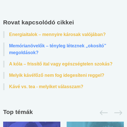
Rovat kapcsolódó cikkei
Energiaitalok – mennyire károsak valójában?
Memórianövelők – tényleg léteznek „okosító”
megoldások?
A kóla – frissítő ital vagy egészségtelen szokás?
Melyik kávéfőző nem fog idegesíteni reggel?
Kávé vs. tea - melyiket válasszam?
Top témák