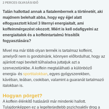
2 PERCES OLVASÁSI IDŐ
Talán hallottad annak a fiatalembernek a történetét, aki
majdnem belehalt abba, hogy egy éjjel alatt
elfogyasztott közel 3 liternyi energiaitalt, ami
koffeinmérgezést okozott. Miért is kell odafigyelni az
energiaitalok és a koffeintartalmú frissítők
fogyasztására?
Mivel ma már több olyan termék is tartalmaz koffeint,
amelyről nem is gondolnánk, könnyen előfordulhat, hogy az
ajánlott napi bevitelt túlhaladva juttatjuk azt a
szervezetünkbe. A koffein megtalálható a különböző
energia- és
sportitalokban
, egyes gyógyszerekben,
kávéban, teában, csokiban, valamint a guaranát tartalmazó
italokban is.
Hogyan pörget?
A koffein élénkítő hatásáról már mindenki hallott.
Tulajdonképpen ez a legelterjedtebb pszichoaktív drog a