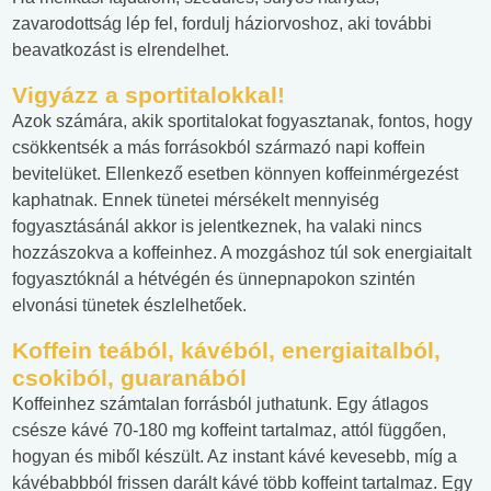
zavarodottság lép fel, fordulj háziorvoshoz, aki további
beavatkozást is elrendelhet.
Vigyázz a sportitalokkal!
Azok számára, akik sportitalokat fogyasztanak, fontos, hogy
csökkentsék a más forrásokból származó napi koffein
bevitelüket. Ellenkező esetben könnyen koffeinmérgezést
kaphatnak. Ennek tünetei mérsékelt mennyiség
fogyasztásánál akkor is jelentkeznek, ha valaki nincs
hozzászokva a koffeinhez. A mozgáshoz túl sok energiaitalt
fogyasztóknál a hétvégén és ünnepnapokon szintén
elvonási tünetek észlelhetőek.
Koffein teából, kávéból, energiaitalból,
csokiból, guaranából
Koffeinhez számtalan forrásból juthatunk. Egy átlagos
csésze kávé 70-180 mg koffeint tartalmaz, attól függően,
hogyan és miből készült. Az instant kávé kevesebb, míg a
kávébabbból frissen darált kávé több koffeint tartalmaz. Egy