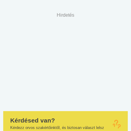
Hirdetés
Kérdésed van?
Kérdezz orvos szakértőinktől, és biztosan választ lelsz