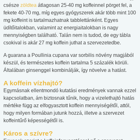
csésze
zöldtea
átlagosan 25-40 mg koffeinnel pörget fel, a
fekete 40-70 mg, míg egyes gyógyszerek akár több mint 100
mg koffeint is tartalmazhatnak tabblettánként. Egyes
üdítőitalokban, valamint az energiaitalokban is nagy
mennyiségben található. Talán nem is tudod, de egy tábla
csokival is akár 27 mg koffein juthat a szervezetedbe.
A guarana a Poullinia cupana var sorbilis növény magjából
készül, és természetes koffein tartalma 5 százalék körüli.
Általában ginsenggel kombinálják, így növelve a hatást.
A koffein vízhajtó?
Egymásnak ellentmondó kutatási eredmények vannak ezzel
kapcsolatban, ám biztosnak tűnik, hogy a vizelethajtó hatás
mértéke függ az elfogyasztott koffein mennyiségétől, attól,
hogy milyen formában jutunk hozzá, illetve a szervezet
koffeintűrő képességétől is.
Káros a szívre?