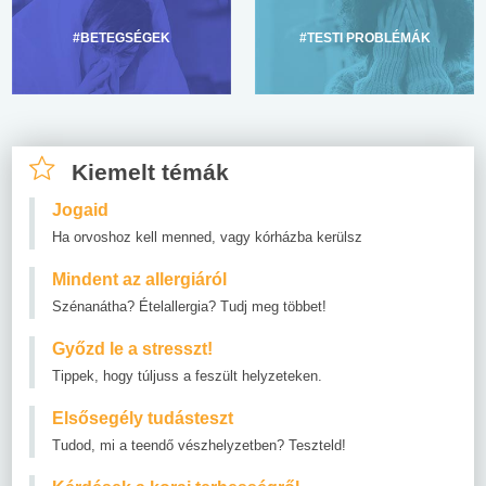
#BETEGSÉGEK
#TESTI PROBLÉMÁK
Kiemelt témák
Jogaid
Ha orvoshoz kell menned, vagy kórházba kerülsz
Mindent az allergiáról
Szénanátha? Ételallergia? Tudj meg többet!
Győzd le a stresszt!
Tippek, hogy túljuss a feszült helyzeteken.
Elsősegély tudásteszt
Tudod, mi a teendő vészhelyzetben? Teszteld!