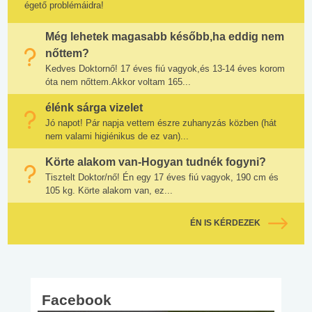
égető problémáidra!
Még lehetek magasabb később,ha eddig nem
nőttem?
Kedves Doktornő! 17 éves fiú vagyok,és 13-14 éves korom
óta nem nőttem.Akkor voltam 165...
élénk sárga vizelet
Jó napot! Pár napja vettem észre zuhanyzás közben (hát
nem valami higiénikus de ez van)...
Körte alakom van-Hogyan tudnék fogyni?
Tisztelt Doktor/nő! Én egy 17 éves fiú vagyok, 190 cm és
105 kg. Körte alakom van, ez...
ÉN IS KÉRDEZEK
Facebook