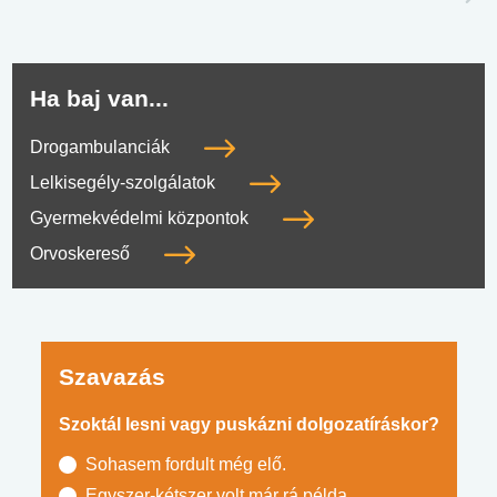
Ha baj van...
Drogambulanciák
Lelkisegély-szolgálatok
Gyermekvédelmi központok
Orvoskereső
Szavazás
Szoktál lesni vagy puskázni dolgozatíráskor?
Sohasem fordult még elő.
Egyszer-kétszer volt már rá példa.