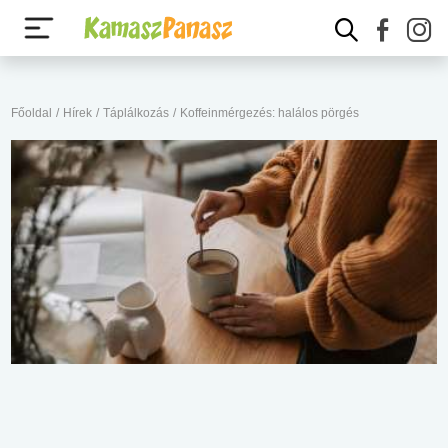
Főoldal
/
Hírek
/
Táplálkozás
/
Koffeinmérgezés: halálos pörgés