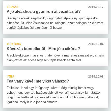
#ALVÁS
2016.02.17.
A jó alváshoz a gyomron át vezet az út?
Bizonyos ételek segíthetik, vagy gátolhatják a nyugodt éjszakai
pihenést. Dr. Vida Zsuzsanna neurológus, szomnológus az elalvást
segítő táplálkozási szokásokról beszélt.
#CIKÓRIA
2016.02.04.
Kávézás büntetlenül - Mire jó a cikória?
A sokféleképpen hasznosítható növény ma reneszánszát éli, s nem
hiányozhat az egészségesen táplálkozók asztaláról.
#TEA
2015.10.08.
Tea vagy kávé: melyiket válaszd?
Felkelsz. Iszol egy lórúgásnyi kávét. Még mindig fáradt vagy.
Lehet, hogy egy tea hatásosabb lett volna? Kutatások kimutatták,
hogy mindkettőnek vannak előnyei, de cikkünkből megtudhatod,
igazából melyik is a jobb számodra.