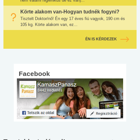
nem valami higiénikus de ez van)...
Körte alakom van-Hogyan tudnék fogyni?
Tisztelt Doktor/nő! Én egy 17 éves fiú vagyok, 190 cm és
105 kg. Körte alakom van, ez...
ÉN IS KÉRDEZEK
Facebook