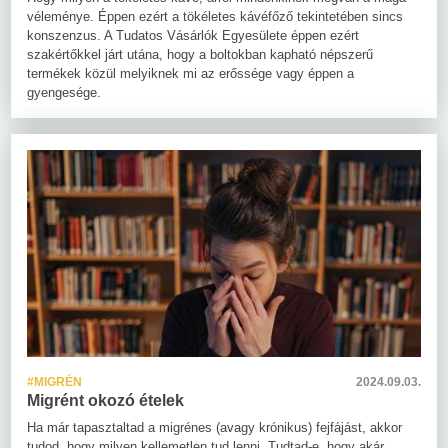
véleménye. Éppen ezért a tökéletes kávéfőző tekintetében sincs
konszenzus. A Tudatos Vásárlók Egyesülete éppen ezért
szakértőkkel járt utána, hogy a boltokban kapható népszerű
termékek közül melyiknek mi az erőssége vagy éppen a
gyengesége.
#MIGRÉN
2024.09.03.
Migrént okozó ételek
Ha már tapasztaltad a migrénes (avagy krónikus) fejfájást, akkor
tudod, hogy milyen kellemetlen tud lenni. Tudtad-e, hogy akár