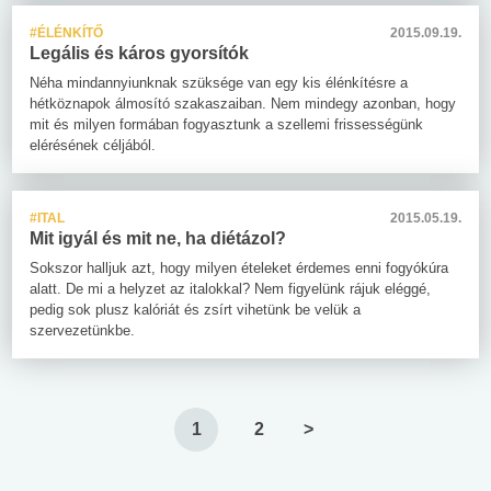
#ÉLÉNKÍTŐ
2015.09.19.
Legális és káros gyorsítók
Néha mindannyiunknak szüksége van egy kis élénkítésre a
hétköznapok álmosító szakaszaiban. Nem mindegy azonban, hogy
mit és milyen formában fogyasztunk a szellemi frissességünk
elérésének céljából.
#ITAL
2015.05.19.
Mit igyál és mit ne, ha diétázol?
Sokszor halljuk azt, hogy milyen ételeket érdemes enni fogyókúra
alatt. De mi a helyzet az italokkal? Nem figyelünk rájuk eléggé,
pedig sok plusz kalóriát és zsírt vihetünk be velük a
szervezetünkbe.
1
2
>