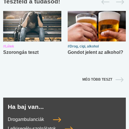
Teszteld a tudásod!
#Lélek
#Drog, cigi, alkohol
Szorongás teszt
Gondot jelent az alkohol?
MÉG TÖBB TESZT
Ha baj van...
Drogambulanciák
Lelkisegély-szolgálatok