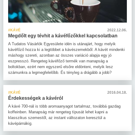
#KÁVÉ
2022.12.06.
Megdőlt egy tévhit a kávéfőzőkkel kapcsolatban
A Tudatos Vásárlók Egyesülete idén is utánajárt, hogy melyik
kávéfőző hozza ki a legtöbbet a kávészemekből. A kávét mindenki
máshogy szereti, azonban az összes variáció alapja egy jó
eszpresszó. Rengeteg kávéfőző termék van manapság a
boltokban, ezért nem egyszerű elsőre eldönteni, melyik lesz
számunkra a legmegfelelőbb. És tényleg a drágább a jobb?
#KÁVÉ
2016.04.18.
Érdekességek a kávéról
A kávé 700-nál is több aromaanyagot tartalmaz, továbbá gazdag
koffeinben. Manapság már rengeteg típusát lehet kapni a
klasszikus szemestől, az instant változaton keresztül a
kávépárnákig.