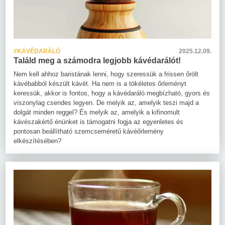
#KÁVÉDARÁLÓ
2025.12.09.
Találd meg a számodra legjobb kávédarálót!
Nem kell ahhoz baristának lenni, hogy szeressük a frissen őrölt
kávébabból készült kávét. Ha nem is a tökéletes őrleményt
keressük, akkor is fontos, hogy a kávédaráló megbízható, gyors és
viszonylag csendes legyen. De melyik az, amelyik teszi majd a
dolgát minden reggel? És melyik az, amelyik a kifinomult
kávészakértő énünket is támogatni fogja az egyenletes és
pontosan beállítható szemcseméretű kávéőrlemény
elkészítésében?