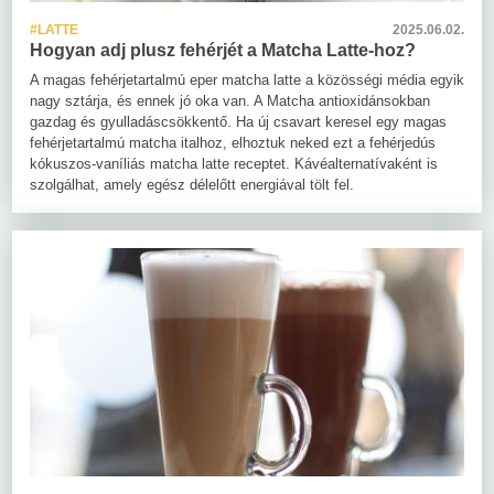
#LATTE
2025.06.02.
Hogyan adj plusz fehérjét a Matcha Latte-hoz?
A magas fehérjetartalmú eper matcha latte a közösségi média egyik
nagy sztárja, és ennek jó oka van. A Matcha antioxidánsokban
gazdag és gyulladáscsökkentő. Ha új csavart keresel egy magas
fehérjetartalmú matcha italhoz, elhoztuk neked ezt a fehérjedús
kókuszos-vaníliás matcha latte receptet. Kávéalternatívaként is
szolgálhat, amely egész délelőtt energiával tölt fel.