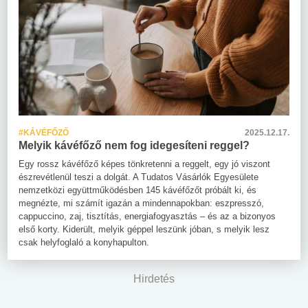
#KÁVÉFŐZŐ
2025.12.17.
Melyik kávéfőző nem fog idegesíteni reggel?
Egy rossz kávéfőző képes tönkretenni a reggelt, egy jó viszont
észrevétlenül teszi a dolgát. A Tudatos Vásárlók Egyesülete
nemzetközi együttműködésben 145 kávéfőzőt próbált ki, és
megnézte, mi számít igazán a mindennapokban: eszpresszó,
cappuccino, zaj, tisztítás, energiafogyasztás – és az a bizonyos
első korty. Kiderült, melyik géppel leszünk jóban, s melyik lesz
csak helyfoglaló a konyhapulton.
Hirdetés