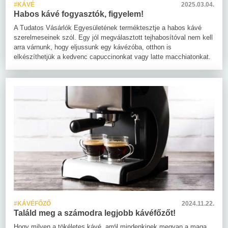
#KÁVÉ
2025.03.04.
Habos kávé fogyasztók, figyelem!
A Tudatos Vásárlók Egyesületének terméktesztje a habos kávé
szerelmeseinek szól. Egy jól megválasztott tejhabosítóval nem kell
arra várnunk, hogy eljussunk egy kávézóba, otthon is
elkészíthetjük a kedvenc capuccinonkat vagy latte macchiatonkat.
#KÁVÉFŐZŐ
2024.11.22.
Találd meg a számodra legjobb kávéfőzőt!
Hogy milyen a tökéletes kávé, arról mindenkinek megvan a maga