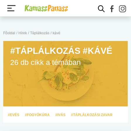
Főoldal
/
Hírek
/
Táplálkozás
/
kávé
#TÁPLÁLKOZÁS #KÁVÉ
26 db cikk a témában
#EVÉS
#FOGYÓKÚRA
#IVÁS
#TÁPLÁLKOZÁSI ZAVAR