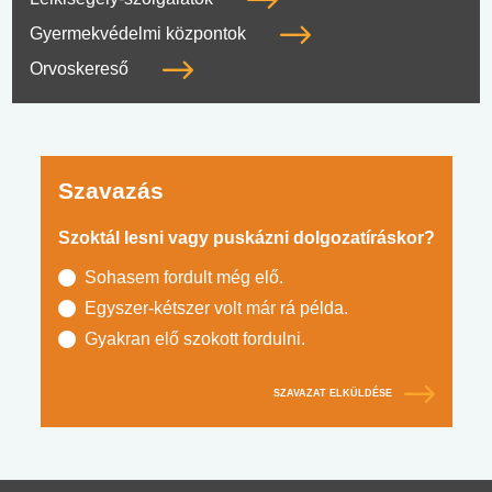
Gyermekvédelmi központok
Orvoskereső
Szavazás
Szoktál lesni vagy puskázni dolgozatíráskor?
Sohasem fordult még elő.
Egyszer-kétszer volt már rá példa.
Gyakran elő szokott fordulni.
SZAVAZAT ELKÜLDÉSE