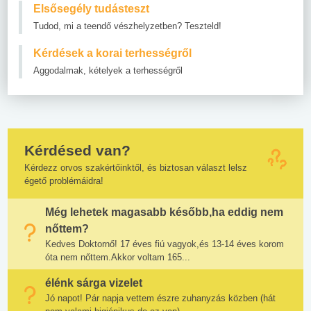
Elsősegély tudásteszt
Tudod, mi a teendő vészhelyzetben? Teszteld!
Kérdések a korai terhességről
Aggodalmak, kételyek a terhességről
Kérdésed van?
Kérdezz orvos szakértőinktől, és biztosan választ lelsz
égető problémáidra!
Még lehetek magasabb később,ha eddig nem
nőttem?
Kedves Doktornő! 17 éves fiú vagyok,és 13-14 éves korom
óta nem nőttem.Akkor voltam 165...
élénk sárga vizelet
Jó napot! Pár napja vettem észre zuhanyzás közben (hát