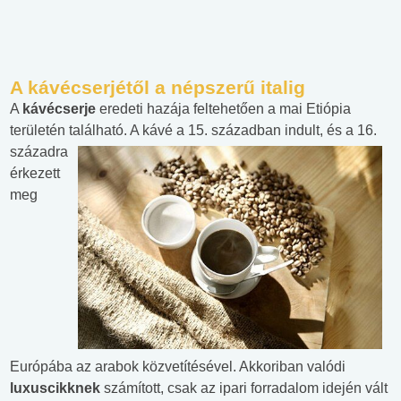
A kávécserjétől a népszerű italig
A
kávécserje
eredeti hazája feltehetően a mai Etiópia
területén található. A kávé a 15. században indult, és a 16.
századra
érkezett
meg
Európába az arabok közvetítésével. Akkoriban valódi
luxuscikknek
számított, csak az ipari forradalom idején vált