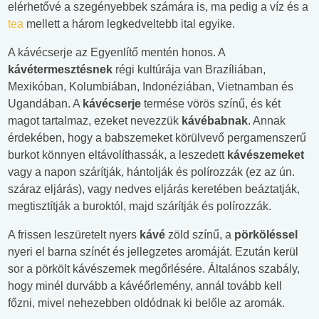
elérhetővé a szegényebbek számára is, ma pedig a víz és a
tea
mellett a három legkedveltebb ital egyike.
A kávécserje az Egyenlítő mentén honos. A
kávétermesztésnek
régi kultúrája van Brazíliában,
Mexikóban, Kolumbiában, Indonéziában, Vietnamban és
Ugandában. A
kávécserje
termése vörös színű, és két
magot tartalmaz, ezeket nevezzük
kávébabnak
. Annak
érdekében, hogy a babszemeket körülvevő pergamenszerű
burkot könnyen eltávolíthassák, a leszedett
kávészemeket
vagy a napon szárítják, hántolják és polírozzák (ez az ún.
száraz eljárás), vagy nedves eljárás keretében beáztatják,
megtisztítják a buroktól, majd szárítják és polírozzák.
A frissen leszüretelt nyers
kávé
zöld színű, a
pörköléssel
nyeri el barna színét és jellegzetes aromáját. Ezután kerül
sor a pörkölt kávészemek megőrlésére. Általános szabály,
hogy minél durvább a kávéőrlemény, annál tovább kell
főzni, mivel nehezebben oldódnak ki belőle az aromák.