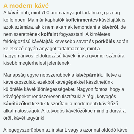
A modern kávé
A
kávé
több, mint 700 aromaanyagot tartalmaz, gazdag
koffeinben. Ma már kaphatók
koffeinmentes
kávéfajták is
azok számára, akik nem akarnak lemondani a
kávéról
, de
nem szeretnének
koffeint
fogyasztani. A kíméletes
feldolgozású kávéfajták kevesebb savat és
pörkölés
során
keletkező egyéb anyagot tartalmaznak, mint a
hagyományos feldolgozású kávék, így a gyomor számára
kisebb megterhelést jelentenek.
Manapság egyre népszerűbbek a
kávépárnák
, illetve a
kávékapszulák, ezekből kávégépekkel készíthetünk
különféle kávékülönlegességeket. Nagyon fontos, hogy a
kávégépeket rendszeresen tisztítsuk! A régi, kotyogós
kávéfőzőket
kezdik kiszorítani a modernebb kávéfőző
alkalmatosságok. A kotyogós kávéfőzőkbe mindig durvára
őrölt kávét tegyünk!
A legegyszerűbben az instant, vagyis azonnal oldódó kávé