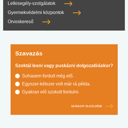
Lelkisegély-szolgálatok
Gyermekvédelmi központok
Orvoskereső
Szavazás
Szoktál lesni vagy puskázni dolgozatíráskor?
Sohasem fordult még elő.
Egyszer-kétszer volt már rá példa.
Gyakran elő szokott fordulni.
SZAVAZAT ELKÜLDÉSE