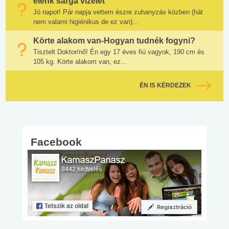
élénk sárga vizelet
Jó napot! Pár napja vettem észre zuhanyzás közben (hát
nem valami higiénikus de ez van)...
Körte alakom van-Hogyan tudnék fogyni?
Tisztelt Doktor/nő! Én egy 17 éves fiú vagyok, 190 cm és
105 kg. Körte alakom van, ez...
ÉN IS KÉRDEZEK
Facebook