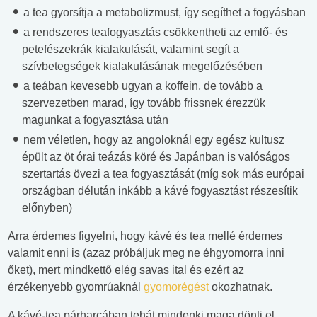
a tea gyorsítja a metabolizmust, így segíthet a fogyásban
a rendszeres teafogyasztás csökkentheti az emlő- és
petefészekrák kialakulását, valamint segít a
szívbetegségek kialakulásának megelőzésében
a teában kevesebb ugyan a koffein, de tovább a
szervezetben marad, így tovább frissnek érezzük
magunkat a fogyasztása után
nem véletlen, hogy az angoloknál egy egész kultusz
épült az öt órai teázás köré és Japánban is valóságos
szertartás övezi a tea fogyasztását (míg sok más európai
országban délután inkább a kávé fogyasztást részesítik
előnyben)
Arra érdemes figyelni, hogy kávé és tea mellé érdemes
valamit enni is (azaz próbáljuk meg ne éhgyomorra inni
őket), mert mindkettő elég savas ital és ezért az
érzékenyebb gyomrúaknál
gyomorégést
okozhatnak.
A kávé-tea párharcában tehát mindenki maga dönti el,