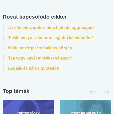
Rovat kapcsolódó cikkei
Az édesítőszerek is okozhatnak függőséget?
Találd meg a számodra legjobb kávédarálót!
Koffeinmérgezés: halálos pörgés
Tea vagy kávé: melyiket válaszd?
Legális és káros gyorsítók
Top témák
#BETEGSÉGEK
#TESTI PROBLÉMÁK