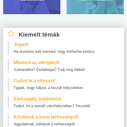
Kiemelt témák
Jogaid
Ha orvoshoz kell menned, vagy kórházba kerülsz
Mindent az allergiáról
Szénanátha? Ételallergia? Tudj meg többet!
Győzd le a stresszt!
Tippek, hogy túljuss a feszült helyzeteken.
Elsősegély tudásteszt
Tudod, mi a teendő vészhelyzetben? Teszteld!
Kérdések a korai terhességről
Aggodalmak, kételyek a terhességről