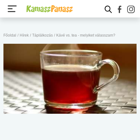
Főoldal
/
Hírek
/
Táplálkozás
/
Kávé vs. tea - melyiket válasszam?