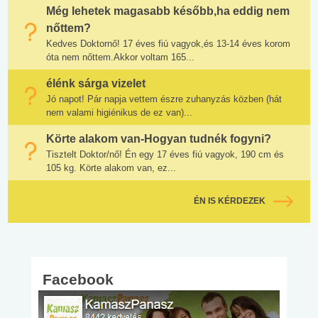
Még lehetek magasabb később,ha eddig nem
nőttem?
Kedves Doktornő! 17 éves fiú vagyok,és 13-14 éves korom
óta nem nőttem.Akkor voltam 165...
élénk sárga vizelet
Jó napot! Pár napja vettem észre zuhanyzás közben (hát
nem valami higiénikus de ez van)...
Körte alakom van-Hogyan tudnék fogyni?
Tisztelt Doktor/nő! Én egy 17 éves fiú vagyok, 190 cm és
105 kg. Körte alakom van, ez...
ÉN IS KÉRDEZEK
Facebook