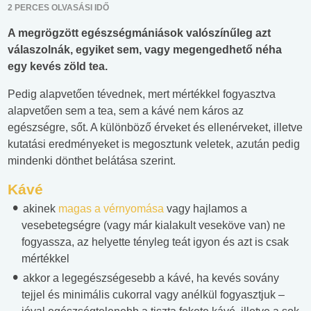
2 PERCES OLVASÁSI IDŐ
A megrögzött egészségmániások valószínűleg azt
válaszolnák, egyiket sem, vagy megengedhető néha
egy kevés zöld tea.
Pedig alapvetően tévednek, mert mértékkel fogyasztva
alapvetően sem a tea, sem a kávé nem káros az
egészségre, sőt. A különböző érveket és ellenérveket, illetve
kutatási eredményeket is megosztunk veletek, azután pedig
mindenki dönthet belátása szerint.
Kávé
akinek
magas a vérnyomása
vagy hajlamos a
vesebetegségre (vagy már kialakult veseköve van) ne
fogyassza, az helyette tényleg teát igyon és azt is csak
mértékkel
akkor a legegészségesebb a kávé, ha kevés sovány
tejjel és minimális cukorral vagy anélkül fogyasztjuk –