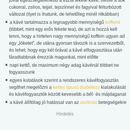
jóval egészségtelenebb a tiszta fekete kávé, illetve a sok
cukorral, zsíros, tejjel, tejszínnel és fagyival felturbózott
változat (ilyet is ihatunk, de lehetőleg minél ritkábban)
a kávé tartalmazza a legnagyobb mennyiségű
koffeint
(többet, mint egy erős fekete tea), de azt is hozzá kell
tenni, hogy a hirtelen nagy mennyiségű koffein ugyan ad
egy „löketet”, de utána gyorsan távozik is a szervezetből,
és lehet, hogy egy két órával a kávé elfogyasztása után
fáradtabbnak érezzük magunkat, mint előtte
napi kettő, de maximum négy adag kávénál többet ne
fogyasszunk
egyes kutatások szerint a rendszeres kávéfogyasztás
segíthet megelőzni a
kettes típusú diabétesz
kialakulását
és kávéfogyasztók között kevesebb a bél- és májdaganat
a kávé állítólag jó hatással van az
asztmás
betegségekre
Hirdetés