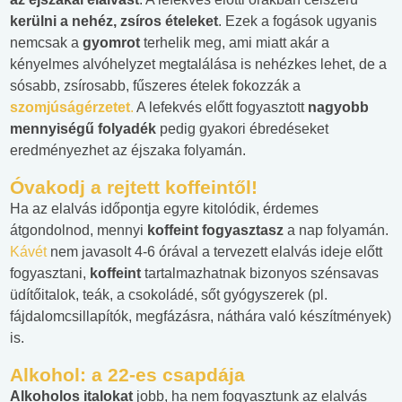
kerülni a nehéz, zsíros ételeket
. Ezek a fogások ugyanis
nemcsak a
gyomrot
terhelik meg, ami miatt akár a
kényelmes alvóhelyzet megtalálása is nehézkes lehet, de a
sósabb, zsírosabb, fűszeres ételek fokozzák a
szomjúságérzetet
.
A lefekvés előtt fogyasztott
nagyobb
mennyiségű folyadék
pedig gyakori ébredéseket
eredményezhet az éjszaka folyamán.
Óvakodj a rejtett koffeintől!
Ha az elalvás időpontja egyre kitolódik, érdemes
átgondolnod, mennyi
koffeint fogyasztasz
a nap folyamán.
Kávét
nem javasolt 4-6 órával a tervezett elalvás ideje előtt
fogyasztani,
koffeint
tartalmazhatnak bizonyos szénsavas
üdítőitalok, teák, a csokoládé, sőt gyógyszerek (pl.
fájdalomcsillapítók, megfázásra, náthára való készítmények)
is.
Alkohol: a 22-es csapdája
Alkoholos italokat
jobb, ha nem fogyasztunk az elalvás