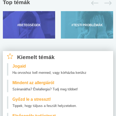
Top témák
#BETEGSÉGEK
#TESTI PROBLÉMÁK
Kiemelt témák
Jogaid
Ha orvoshoz kell menned, vagy kórházba kerülsz
Mindent az allergiáról
Szénanátha? Ételallergia? Tudj meg többet!
Győzd le a stresszt!
Tippek, hogy túljuss a feszült helyzeteken.
Elsősegély tudásteszt