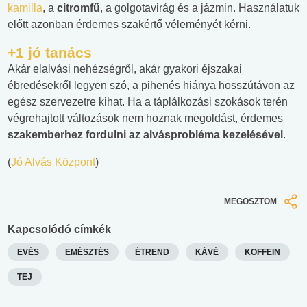
kamilla
, a
citromfű
, a golgotavirág és a jázmin. Használatuk
előtt azonban érdemes szakértő véleményét kérni.
+1 jó tanács
Akár elalvási nehézségről, akár gyakori éjszakai
ébredésekről legyen szó, a pihenés hiánya hosszútávon az
egész szervezetre kihat. Ha a táplálkozási szokások terén
végrehajtott változások nem hoznak megoldást, érdemes
szakemberhez fordulni az alvásprobléma kezelésével
.
(
Jó Alvás Központ
)
MEGOSZTOM
Kapcsolódó címkék
EVÉS
EMÉSZTÉS
ÉTREND
KÁVÉ
KOFFEIN
TEJ