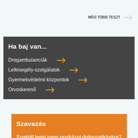
MÉG TÖBB TESZT
Ha baj van...
Drogambulanciák
Lelkisegély-szolgálatok
Gyermekvédelmi központok
Orvoskereső
Szavazás
Szoktál lesni vagy puskázni dolgozatíráskor?