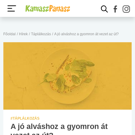
Főoldal
/
Hírek
/
Táplálkozás
/
A jó alváshoz a gyomron át vezet az út?
#TÁPLÁLKOZÁS
A jó alváshoz a gyomron át