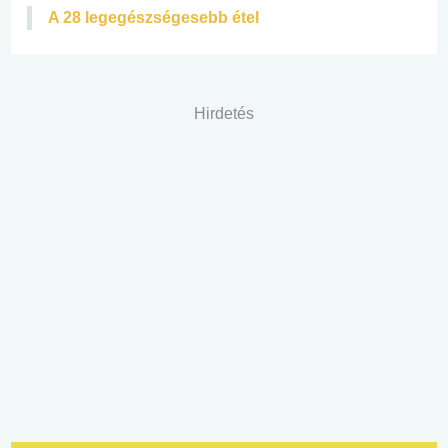
A 28 legegészségesebb étel
Hirdetés