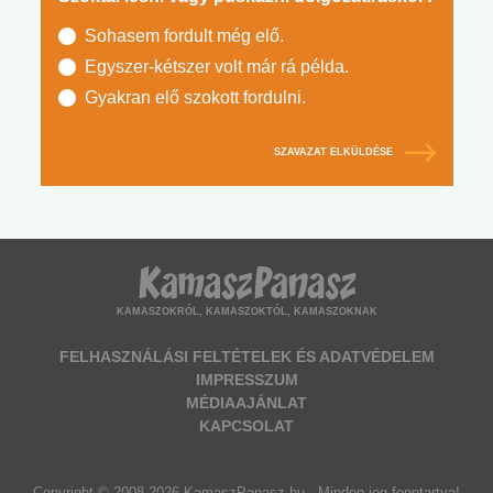
Sohasem fordult még elő.
Egyszer-kétszer volt már rá példa.
Gyakran elő szokott fordulni.
SZAVAZAT ELKÜLDÉSE
KAMASZOKRÓL, KAMASZOKTÓL, KAMASZOKNAK
FELHASZNÁLÁSI FELTÉTELEK ÉS ADATVÉDELEM
IMPRESSZUM
MÉDIAAJÁNLAT
KAPCSOLAT
Copyright © 2008-2026 KamaszPanasz.hu - Minden jog fenntartva!