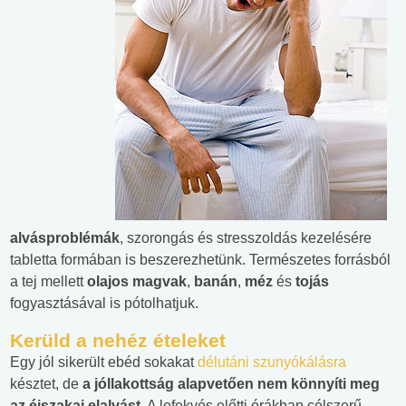
alvásproblémák
, szorongás és stresszoldás kezelésére
tabletta formában is beszerezhetünk. Természetes forrásból
a tej mellett
olajos magvak
,
banán
,
méz
és
tojás
fogyasztásával is pótolhatjuk.
Kerüld a nehéz ételeket
Egy jól sikerült ebéd sokakat
délutáni szunyókálásra
késztet, de
a jóllakottság alapvetően nem könnyíti meg
az éjszakai elalvást
. A lefekvés előtti órákban célszerű