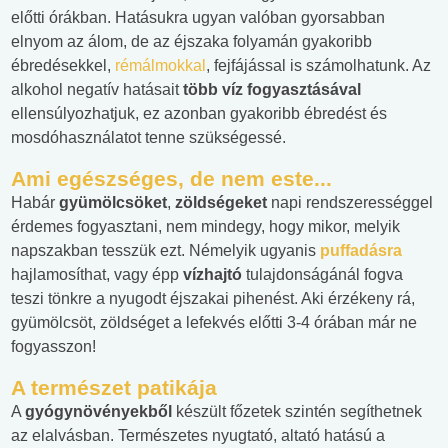
előtti órákban. Hatásukra ugyan valóban gyorsabban
elnyom az álom, de az éjszaka folyamán gyakoribb
ébredésekkel,
rémálmokkal
, fejfájással is számolhatunk. Az
alkohol negatív hatásait
több víz fogyasztásával
ellensúlyozhatjuk, ez azonban gyakoribb ébredést és
mosdóhasználatot tenne szükségessé.
Ami egészséges, de nem este...
Habár
gyümölcsöket
,
zöldségeket
napi rendszerességgel
érdemes fogyasztani, nem mindegy, hogy mikor, melyik
napszakban tesszük ezt. Némelyik ugyanis
puffadásra
hajlamosíthat, vagy épp
vízhajtó
tulajdonságánál fogva
teszi tönkre a nyugodt éjszakai pihenést. Aki érzékeny rá,
gyümölcsöt, zöldséget a lefekvés előtti 3-4 órában már ne
fogyasszon!
A természet patikája
A
gyógynövényekből
készült főzetek szintén segíthetnek
az elalvásban. Természetes nyugtató, altató hatású a