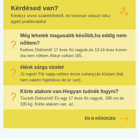
Kérdésed van?
Kérdezz orvos szakértőinktől, és biztosan választ lelsz
égető problémáidra!
Még lehetek magasabb később,ha eddig nem
nőttem?
Kedves Doktornő! 17 éves fiú vagyok,és 13-14 éves korom
óta nem nőttem.Akkor voltam 165...
élénk sárga vizelet
Jó napot! Pár napja vettem észre zuhanyzás közben (hát
nem valami higiénikus de ez van)...
Körte alakom van-Hogyan tudnék fogyni?
Tisztelt Doktor/nő! Én egy 17 éves fiú vagyok, 190 cm és
105 kg. Körte alakom van, ez...
ÉN IS KÉRDEZEK