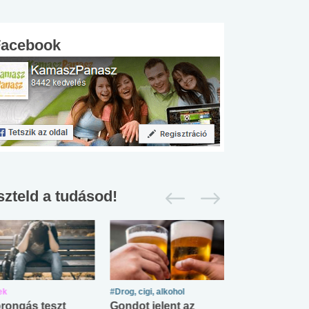
Facebook
szteld a tudásod!
ek
#Drog, cigi, alkohol
#Zöldövezet
rongás teszt
Gondot jelent az
Mekkora az ö