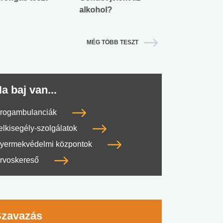
alkohol?
lábnyomod?
MÉG TÖBB TESZT
a baj van...
rogambulanciák
elkisegély-szolgálatok
yermekvédelmi központok
rvoskereső
Szavazás