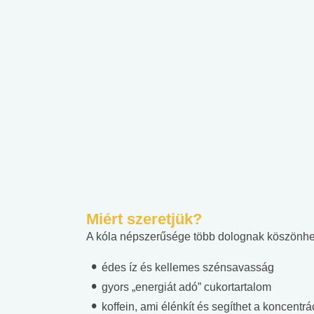
Miért szeretjük?
A kóla népszerűsége több dolognak köszönhe
édes íz és kellemes szénsavasság
gyors „energiát adó” cukortartalom
koffein, ami élénkít és segíthet a koncentr