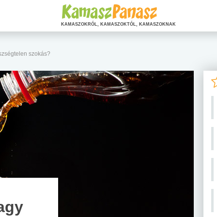
KAMASZOKRÓL, KAMASZOKTÓL, KAMASZOKNAK
gészségtelen szokás?
vagy