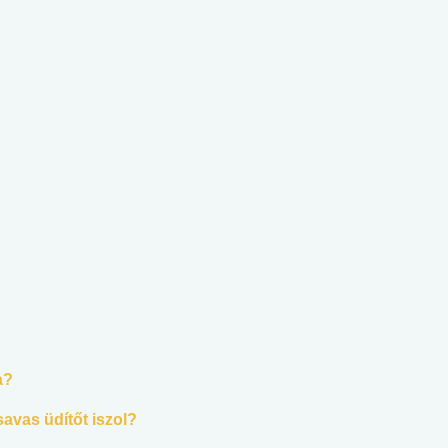
a?
savas üdítőt iszol?