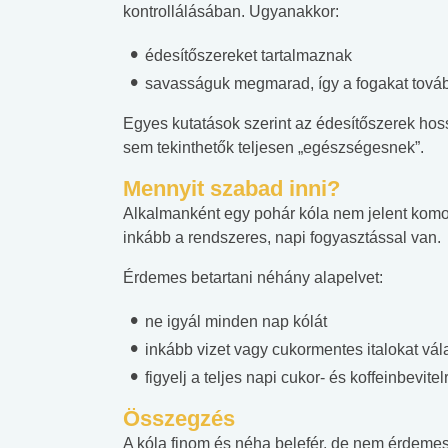
kontrollálásában. Ugyanakkor:
lábnyomod?
tudásteszt
édesítőszereket tartalmaznak
savasságuk megmarad, így a fogakat tovább
Egyes kutatások szerint az édesítőszerek hoss
sem tekinthetők teljesen „egészségesnek”.
Mennyit szabad inni?
Alkalmanként egy pohár kóla nem jelent kom
inkább a rendszeres, napi fogyasztással van.
Érdemes betartani néhány alapelvet:
ne igyál minden nap kólát
inkább vizet vagy cukormentes italokat vál
figyelj a teljes napi cukor- és koffeinbevitel
Összegzés
A kóla finom és néha belefér, de nem érdemes