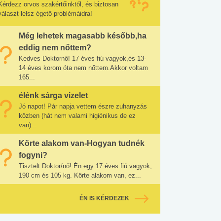
Kérdezz orvos szakértőinktől, és biztosan
választ lelsz égető problémáidra!
Még lehetek magasabb később,ha
eddig nem nőttem?
Kedves Doktornő! 17 éves fiú vagyok,és 13-
14 éves korom óta nem nőttem.Akkor voltam
165...
élénk sárga vizelet
Jó napot! Pár napja vettem észre zuhanyzás
közben (hát nem valami higiénikus de ez
van)...
Körte alakom van-Hogyan tudnék
fogyni?
Tisztelt Doktor/nő! Én egy 17 éves fiú vagyok,
190 cm és 105 kg. Körte alakom van, ez...
ÉN IS KÉRDEZEK