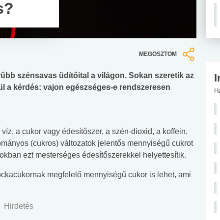
s?
MEGOSZTOM
űbb szénsavas üdítőital a világon. Sokan szeretik az
I
erül a kérdés: vajon egészséges-e rendszeresen
H
 víz, a cukor vagy édesítőszer, a szén-dioxid, a koffein,
mányos (cukros) változatok jelentős mennyiségű cukrot
atokban ezt mesterséges édesítőszerekkel helyettesítik.
ockacukornak megfelelő mennyiségű cukor is lehet, ami
Hirdetés