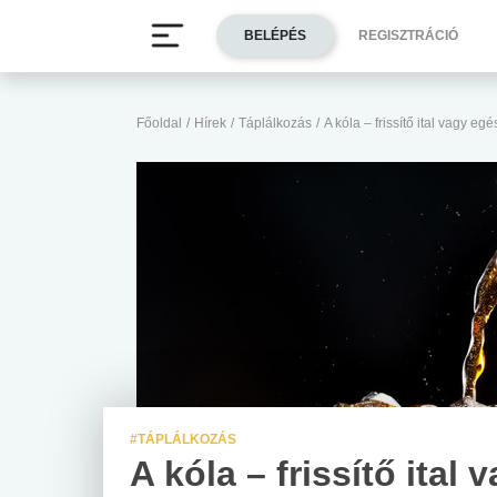
BELÉPÉS
REGISZTRÁCIÓ
Főoldal
/
Hírek
/
Táplálkozás
/
A kóla – frissítő ital vagy e
#TÁPLÁLKOZÁS
A kóla – frissítő ital 