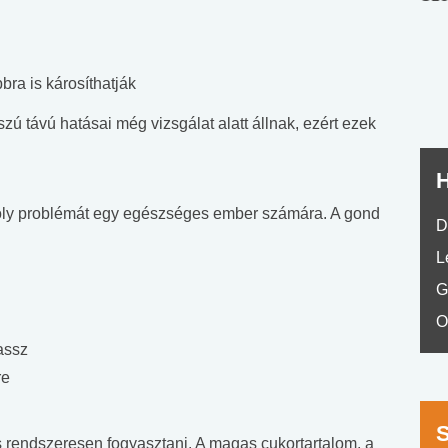
nyelvvizsga teszt -
teszt
No.42
ra is károsíthatják
zú távú hatásai még vizsgálat alatt állnak, ezért ezek
H
oly problémát egy egészséges ember számára. A gond
D
L
G
O
assz
re
 rendszeresen fogyasztani. A magas cukortartalom, a