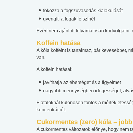
fokozza a fogszuvasodás kialakulását
gyengíti a fogak felszínét
Ezért nem ajánlott folyamatosan kortyolgatni, és
Koffein hatása
A kóla koffeint is tartalmaz, bár kevesebbet,
van.
A koffein hatásai:
javíthatja az éberséget és a figyelmet
nagyobb mennyiségben idegességet, alvás
Fiataloknál különösen fontos a mértékletesség,
koncentrációt.
Cukormentes (zero) kóla – jobb
 alkohol
#Zöldövezet
#Betegségek
A cukormentes változatok előnye, hogy nem tar
lent az
Mekkora az ökológiai
Elsősegély