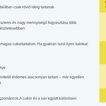
alában csak rövid ideig tartanak.
szeres és nagy mennyiségű fogyasztása több
részletesebben:
agas cukortartalom. Ha gyakran iszol ilyen italokat:
lye
vitelét érdemes alacsonyan tartani – már egyetlen
t.
ogzománcot. A cukor és a sav együtt különösen