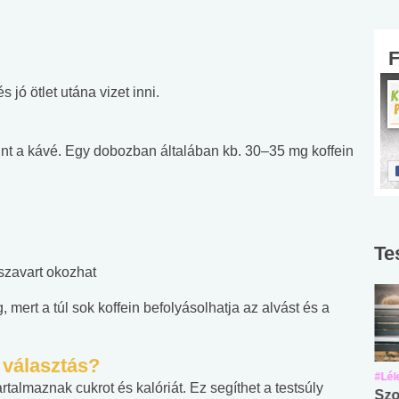
 jó ötlet utána vizet inni.
 mint a kávé. Egy dobozban általában kb. 30–35 mg koffein
Te
zavart okozhat
 mert a túl sok koffein befolyásolhatja az alvást és a
 választás?
#Suli, munka
#Suli, munka
#Lél
talmaznak cukrot és kalóriát. Ez segíthet a testsúly
Angol középfokú
Internet-függőség
Szo