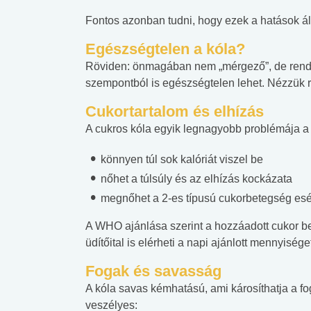
Fontos azonban tudni, hogy ezek a hatások ált
Egészségtelen a kóla?
Röviden: önmagában nem „mérgező”, de rend
szempontból is egészségtelen lehet. Nézzük 
Cukortartalom és elhízás
A cukros kóla egyik legnagyobb problémája a m
könnyen túl sok kalóriát viszel be
nőhet a túlsúly és az elhízás kockázata
megnőhet a 2-es típusú cukorbetegség esé
A WHO ajánlása szerint a hozzáadott cukor be
üdítőital is elérheti a napi ajánlott mennyisége
Fogak és savasság
A kóla savas kémhatású, ami károsíthatja a f
veszélyes: