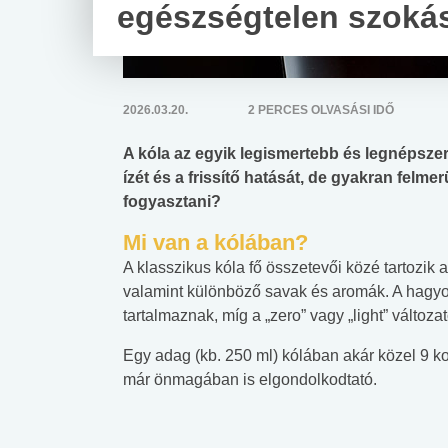
egészségtelen szoká
2026.03.20.
2 PERCES OLVASÁSI IDŐ
A kóla az egyik legismertebb és legnépszer
ízét és a frissítő hatását, de gyakran felm
fogyasztani?
Mi van a kólában?
A klasszikus kóla fő összetevői közé tartozik a
valamint különböző savak és aromák. A hagyo
tartalmaznak, míg a „zero” vagy „light” változ
Egy adag (kb. 250 ml) kólában akár közel 9 k
már önmagában is elgondolkodtató.