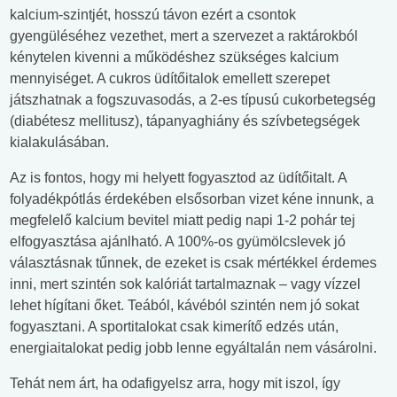
kalcium-szintjét, hosszú távon ezért a csontok
gyengüléséhez vezethet, mert a szervezet a raktárokból
kénytelen kivenni a működéshez szükséges kalcium
mennyiséget. A cukros üdítőitalok emellett szerepet
játszhatnak a fogszuvasodás, a 2-es típusú cukorbetegség
(diabétesz mellitusz), tápanyaghiány és szívbetegségek
kialakulásában.
Az is fontos, hogy mi helyett fogyasztod az üdítőitalt. A
folyadékpótlás érdekében elsősorban vizet kéne innunk, a
megfelelő kalcium bevitel miatt pedig napi 1-2 pohár tej
elfogyasztása ajánlható. A 100%-os gyümölcslevek jó
választásnak tűnnek, de ezeket is csak mértékkel érdemes
inni, mert szintén sok kalóriát tartalmaznak – vagy vízzel
lehet hígítani őket. Teából, kávéból szintén nem jó sokat
fogyasztani. A sportitalokat csak kimerítő edzés után,
energiaitalokat pedig jobb lenne egyáltalán nem vásárolni.
Tehát nem árt, ha odafigyelsz arra, hogy mit iszol, így