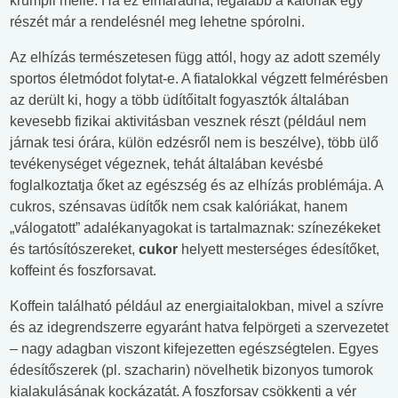
krumpli mellé. Ha ez elmaradna, legalább a kalóriák egy
részét már a rendelésnél meg lehetne spórolni.
Az elhízás természetesen függ attól, hogy az adott személy
sportos életmódot folytat-e. A fiatalokkal végzett felmérésben
az derült ki, hogy a több üdítőitalt fogyasztók általában
kevesebb fizikai aktivitásban vesznek részt (például nem
járnak tesi órára, külön edzésről nem is beszélve), több ülő
tevékenységet végeznek, tehát általában kevésbé
foglalkoztatja őket az egészség és az elhízás problémája. A
cukros, szénsavas üdítők nem csak kalóriákat, hanem
„válogatott” adalékanyagokat is tartalmaznak: színezékeket
és tartósítószereket,
cukor
helyett mesterséges édesítőket,
koffeint és foszforsavat.
Koffein található például az energiaitalokban, mivel a szívre
és az idegrendszerre egyaránt hatva felpörgeti a szervezetet
– nagy adagban viszont kifejezetten egészségtelen. Egyes
édesítőszerek (pl. szacharin) növelhetik bizonyos tumorok
kialakulásának kockázatát. A foszforsav csökkenti a vér