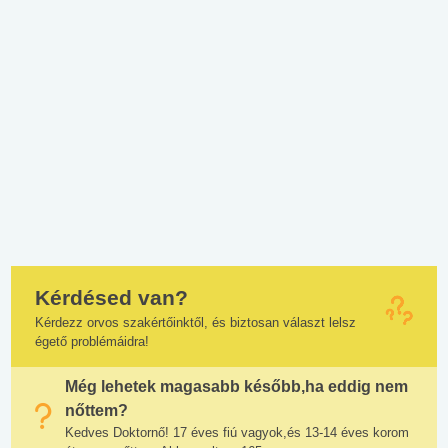
Kérdésed van?
Kérdezz orvos szakértőinktől, és biztosan választ lelsz
égető problémáidra!
Még lehetek magasabb később,ha eddig nem
nőttem?
Kedves Doktornő! 17 éves fiú vagyok,és 13-14 éves korom