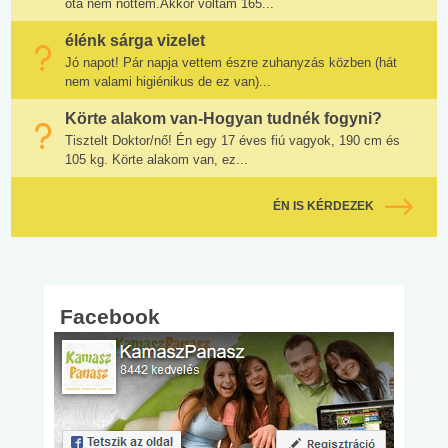
óta nem nőttem.Akkor voltam 165...
élénk sárga vizelet
Jó napot! Pár napja vettem észre zuhanyzás közben (hát
nem valami higiénikus de ez van)...
Körte alakom van-Hogyan tudnék fogyni?
Tisztelt Doktor/nő! Én egy 17 éves fiú vagyok, 190 cm és
105 kg. Körte alakom van, ez...
ÉN IS KÉRDEZEK
Facebook