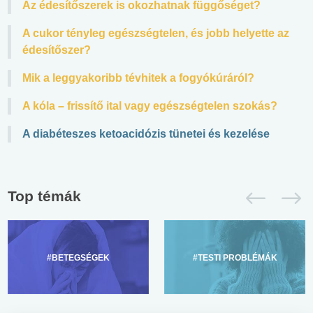
Az édesítőszerek is okozhatnak függőséget?
A cukor tényleg egészségtelen, és jobb helyette az
édesítőszer?
Mik a leggyakoribb tévhitek a fogyókúráról?
A kóla – frissítő ital vagy egészségtelen szokás?
A diabéteszes ketoacidózis tünetei és kezelése
Top témák
#BETEGSÉGEK
#TESTI PROBLÉMÁK