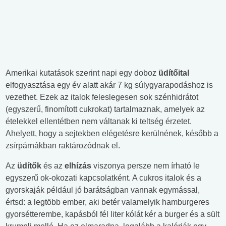
Amerikai kutatások szerint napi egy doboz
üdítőital
elfogyasztása egy év alatt akár 7 kg súlygyarapodáshoz is
vezethet. Ezek az italok feleslegesen sok szénhidrátot
(egyszerű, finomított cukrokat) tartalmaznak, amelyek az
ételekkel ellentétben nem váltanak ki teltség érzetet.
Ahelyett, hogy a sejtekben elégetésre kerülnének, később a
zsírpárnákban raktározódnak el.
Az
üdítők
és az
elhízás
viszonya persze nem írható le
egyszerű ok-okozati kapcsolatként. A cukros italok és a
gyorskaják például jó barátságban vannak egymással,
értsd: a legtöbb ember, aki betér valamelyik hamburgeres
gyorsétterembe, kapásból fél liter kólát kér a burger és a sült