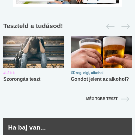
Teszteld a tudásod!
#Lélek
#Drog, cigi, alkohol
Szorongás teszt
Gondot jelent az alkohol?
MÉG TÖBB TESZT
Ha baj van...