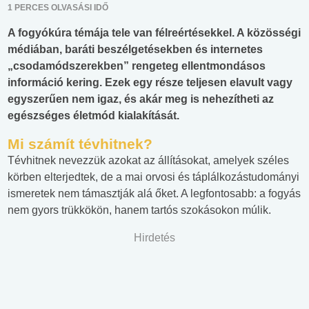
1 PERCES OLVASÁSI IDŐ
A fogyókúra témája tele van félreértésekkel. A közösségi
médiában, baráti beszélgetésekben és internetes
„csodamódszerekben” rengeteg ellentmondásos
információ kering. Ezek egy része teljesen elavult vagy
egyszerűen nem igaz, és akár meg is nehezítheti az
egészséges életmód kialakítását.
Mi számít tévhitnek?
Tévhitnek nevezzük azokat az állításokat, amelyek széles
körben elterjedtek, de a mai orvosi és táplálkozástudományi
ismeretek nem támasztják alá őket. A legfontosabb: a fogyás
nem gyors trükkökön, hanem tartós szokásokon múlik.
Hirdetés