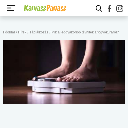
Főoldal
/
Hírek
/
Táplálkozás
/
Mik a leggyakoribb tévhitek a fogyókúráról?