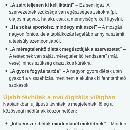
„A zsírt teljesen ki kell iktatni”
– Ez sem igaz. A
szervezetnek szüksége van egészséges zsírokra (pl.
olajos magvak, halak), csak a mennyiségre kell figyelni.
„Ha sokat sportolsz, mindegy mit eszel”
– A mozgás
nagyon fontos, de a táplálkozás legalább annyira számít
a testsúly szempontjából.
„A méregtelenítő diéták megtisztítják a szervezetet”
–
A testednek van saját „méregtelenítő rendszere” (máj,
vese), nincs szükség drasztikus kúrákra.
„A gyors fogyás tartós”
– A nagyon gyors diéták után
gyakori a visszahízás, mert nem alakulnak ki fenntartható
szokások.
Újabb tévhitek a mai digitális világban
Napjainkban új típusú tévhitek is megjelentek, főleg a
közösségi médiának köszönhetően:
„Influenszer diéták mindenkinél működnek”
– Minden