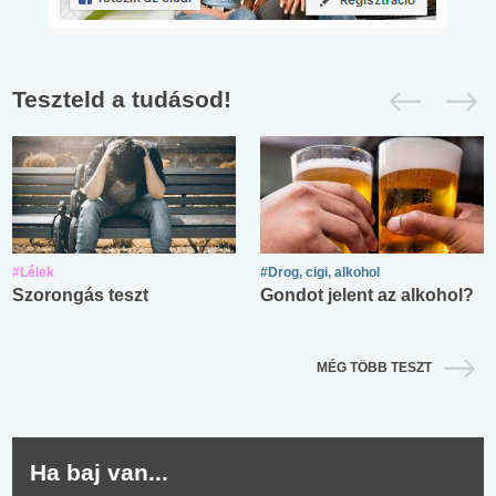
Teszteld a tudásod!
#Lélek
#Drog, cigi, alkohol
Szorongás teszt
Gondot jelent az alkohol?
MÉG TÖBB TESZT
Ha baj van...