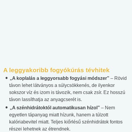
A leggyakoribb fogyókúrás tévhitek
„A koplalás a leggyorsabb fogyási módszer”
– Rövid
távon lehet látványos a súlycsökkenés, de ilyenkor
sokszor víz és izom is távozik, nem csak zsír. Ez hosszú
távon lassíthatja az anyagcserét is.
„A szénhidrátoktól automatikusan hízol”
– Nem
egyetlen tápanyag miatt hízunk, hanem a túlzott
kalóriabevitel miatt. Teljes kiőrlésű szénhidrátok fontos
részei lehetnek az étrendnek.