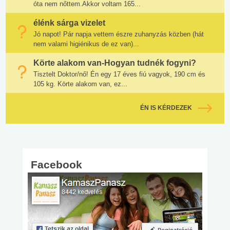
óta nem nőttem.Akkor voltam 165...
élénk sárga vizelet
Jó napot! Pár napja vettem észre zuhanyzás közben (hát
nem valami higiénikus de ez van)...
Körte alakom van-Hogyan tudnék fogyni?
Tisztelt Doktor/nő! Én egy 17 éves fiú vagyok, 190 cm és
105 kg. Körte alakom van, ez...
ÉN IS KÉRDEZEK
Facebook