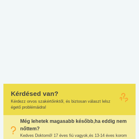
Kérdésed van?
Kérdezz orvos szakértőinktől, és biztosan választ lelsz
égető problémáidra!
Még lehetek magasabb később,ha eddig nem
nőttem?
Kedves Doktornő! 17 éves fiú vagyok,és 13-14 éves korom