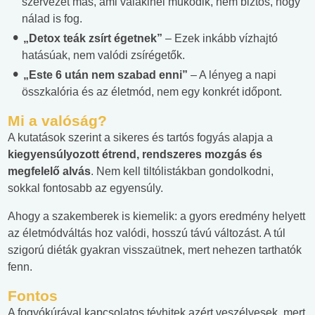
szervezet más, ami valakinél működik, nem biztos, hogy
nálad is fog.
„Detox teák zsírt égetnek”
– Ezek inkább vízhajtó
hatásúak, nem valódi zsírégetők.
„Este 6 után nem szabad enni”
– A lényeg a napi
összkalória és az életmód, nem egy konkrét időpont.
Mi a valóság?
A kutatások szerint a sikeres és tartós fogyás alapja a
kiegyensúlyozott étrend, rendszeres mozgás és
megfelelő alvás
. Nem kell tiltólistákban gondolkodni,
sokkal fontosabb az egyensúly.
Ahogy a szakemberek is kiemelik: a gyors eredmény helyett
az életmódváltás hoz valódi, hosszú távú változást. A túl
szigorú diéták gyakran visszaütnek, mert nehezen tarthatók
fenn.
Fontos
A fogyókúrával kapcsolatos tévhitek azért veszélyesek, mert