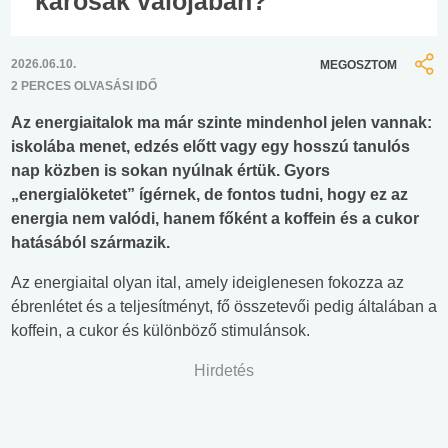
károsak valójában?
2026.06.10.
MEGOSZTOM
2 PERCES OLVASÁSI IDŐ
Az energiaitalok ma már szinte mindenhol jelen vannak:
iskolába menet, edzés előtt vagy egy hosszú tanulós
nap közben is sokan nyúlnak értük. Gyors
„energialöketet” ígérnek, de fontos tudni, hogy ez az
energia nem valódi, hanem főként a koffein és a cukor
hatásából származik.
Az energiaital olyan ital, amely ideiglenesen fokozza az
ébrenlétet és a teljesítményt, fő összetevői pedig általában a
koffein, a cukor és különböző stimulánsok.
Hirdetés