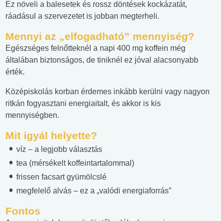
Ez növeli a balesetek és rossz döntések kockázatát,
ráadásul a szervezetet is jobban megterheli.
Mennyi az „elfogadható” mennyiség?
Egészséges felnőtteknél a napi 400 mg koffein még
általában biztonságos, de tiniknél ez jóval alacsonyabb
érték.
Középiskolás korban érdemes inkább kerülni vagy nagyon
ritkán fogyasztani energiaitalt, és akkor is kis
mennyiségben.
Mit igyál helyette?
víz – a legjobb választás
tea (mérsékelt koffeintartalommal)
frissen facsart gyümölcslé
megfelelő alvás – ez a „valódi energiaforrás”
Fontos