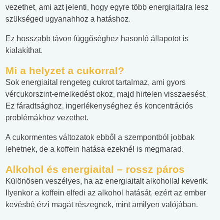
vezethet, ami azt jelenti, hogy egyre több energiaitalra lesz
szükséged ugyanahhoz a hatáshoz.
Ez hosszabb távon függőséghez hasonló állapotot is
kialakíthat.
Mi a helyzet a cukorral?
Sok energiaital rengeteg cukrot tartalmaz, ami gyors
vércukorszint-emelkedést okoz, majd hirtelen visszaesést.
Ez fáradtsághoz, ingerlékenységhez és koncentrációs
problémákhoz vezethet.
A cukormentes változatok ebből a szempontból jobbak
lehetnek, de a koffein hatása ezeknél is megmarad.
Alkohol és energiaital – rossz páros
Különösen veszélyes, ha az energiaitalt alkohollal keverik.
Ilyenkor a koffein elfedi az alkohol hatását, ezért az ember
kevésbé érzi magát részegnek, mint amilyen valójában.