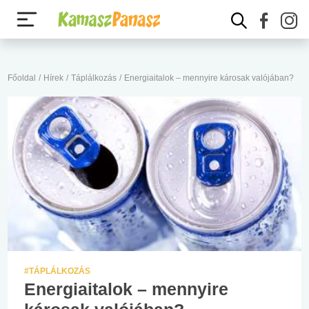
Főoldal
/
Hírek
/
Táplálkozás
/
Energiaitalok – mennyire károsak valójában?
#TÁPLÁLKOZÁS
Energiaitalok – mennyire