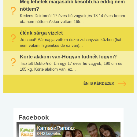
Még lehetek magasabb később,ha eddig nem
nőttem?
Kedves Doktornő! 17 éves fiú vagyok,és 13-14 éves korom
óta nem nőttem.Akkor voltam 165...
élénk sárga vizelet
Jó napot! Pár napja vettem észre zuhanyzás közben (hát
nem valami higiénikus de ez van)...
Körte alakom van-Hogyan tudnék fogyni?
Tisztelt Doktor/nő! Én egy 17 éves fiú vagyok, 190 cm és
105 kg. Körte alakom van, ez...
ÉN IS KÉRDEZEK
Facebook