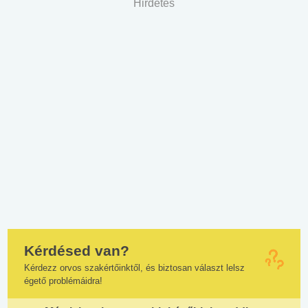
Hirdetés
Kérdésed van?
Kérdezz orvos szakértőinktől, és biztosan választ lelsz
égető problémáidra!