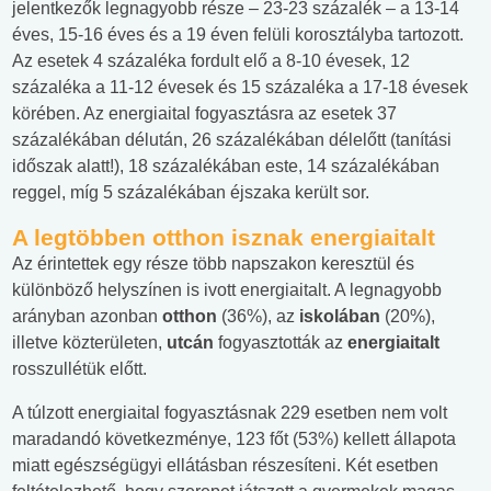
jelentkezők legnagyobb része – 23-23 százalék – a 13-14
éves, 15-16 éves és a 19 éven felüli korosztályba tartozott.
Az esetek 4 százaléka fordult elő a 8-10 évesek, 12
százaléka a 11-12 évesek és 15 százaléka a 17-18 évesek
körében. Az energiaital fogyasztásra az esetek 37
százalékában délután, 26 százalékában délelőtt (tanítási
időszak alatt!), 18 százalékában este, 14 százalékában
reggel, míg 5 százalékában éjszaka került sor.
A legtöbben otthon isznak energiaitalt
Az érintettek egy része több napszakon keresztül és
különböző helyszínen is ivott energiaitalt. A legnagyobb
arányban azonban
otthon
(36%), az
iskolában
(20%),
illetve közterületen,
utcán
fogyasztották az
energiaitalt
rosszullétük előtt.
A túlzott energiaital fogyasztásnak 229 esetben nem volt
maradandó következménye, 123 főt (53%) kellett állapota
miatt egészségügyi ellátásban részesíteni. Két esetben