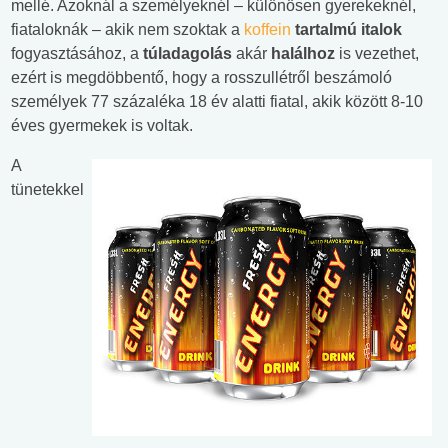
mellé. Azoknál a személyeknél – különösen gyerekeknél,
fiataloknák – akik nem szoktak a
koffein
tartalmú italok
fogyasztásához, a
túladagolás
akár
halálhoz
is vezethet,
ezért is megdöbbentő, hogy a rosszullétről beszámoló
személyek 77 százaléka 18 év alatti fiatal, akik között 8-10
éves gyermekek is voltak.
A
tünetekkel