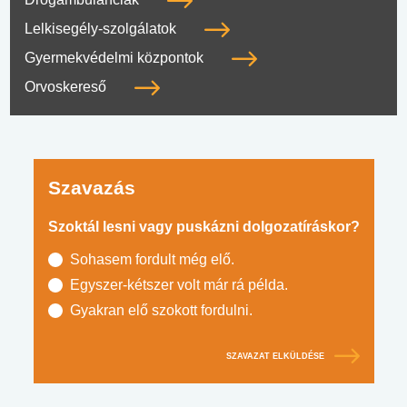
Drogambulanciák
Lelkisegély-szolgálatok
Gyermekvédelmi központok
Orvoskereső
Szavazás
Szoktál lesni vagy puskázni dolgozatíráskor?
Sohasem fordult még elő.
Egyszer-kétszer volt már rá példa.
Gyakran elő szokott fordulni.
SZAVAZAT ELKÜLDÉSE