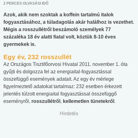
2 PERCES OLVASÁSI IDŐ
Azok, akik nem szoktak a koffein tartalmú italok
fogyasztásához, a túladagolás akár halálhoz is vezethet.
Mégis a rosszullétről beszámoló személyek 77
százaléka 18 év alatti fiatal volt, köztük 8-10 éves
gyermekek is.
Egy év, 232 rosszullét
Az Országos Tisztifőorvosi Hivatal 2011. november 1. óta
gyűjti és dolgozza fel az energiaital-fogyasztással
összefüggő események adatait. Az egy év mérlege
figyelmeztető adatokat tartalmaz: 232 esetben érkezett
jelentés túlzott energiaital fogyasztással összefüggő
eseményről,
rosszullétről
,
kellemetlen tünetekről
.
Hirdetés