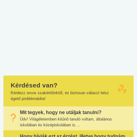
Kérdésed van?
Kérdezz orvos szakértőinktől, és biztosan választ lelsz
égető problémáidra!
Mit tegyek, hogy ne utáljak tanulni?
Üdv! Világéletemben kitűnő tanuló voltam, általános
iskolában és középiskolában is....
Hogy hívják ezt az érzést, illetve hogy tudnám