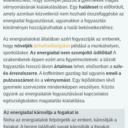
feltételezhető, hogy szerepet játszott a gyermekek magas
vérnyomásának kialakulásában. Egy
haláleset
is előfordult,
amely azonban közvetlenül nem hozható összefüggésbe az
energiaital fogyasztással, ugyanakkor a fogyasztás
körülményei hozzájárulhattak a halál bekövetkeztéhez.
Az energiaitalokat általában azért fogyasztják az emberek,
hogy
növeljék
terhelhetőségüket
például a munkahelyen,
sportoláskor.
Az energiaital nem szomjoltó üdítőital!
A
szakemberek éppen ezért arra figyelmeztetnek: a túlzott
fogyasztás hosszú távon
ártalmas
lehet, elsősorban a
szív-
és érrendszerre
. A koffeinben gazdag ital ugyanis
emeli a
pulzusszámot
és a
vérnyomást
. Egy fejlődésben lévő
gyermeki szervezetre mindenképpen veszélyes. Közös
ügyünk az energiaitalok fogyasztásával kapcsolatos
egészségtudatos magatartás kialakítása.
Az energiaital károsítja a fogakat is
Noha az energiaitalok felpörgetik az embert, károsítják a
fogakat. A benne található savak károsítják a fogakat,