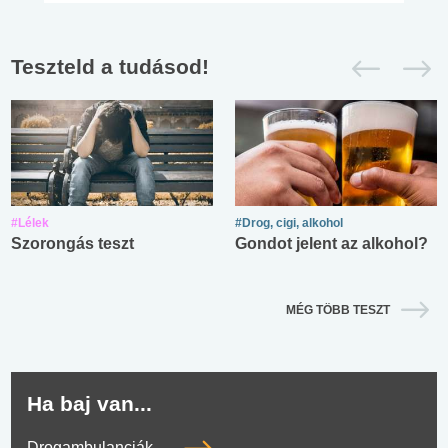
Teszteld a tudásod!
#Lélek
#Drog, cigi, alkohol
Szorongás teszt
Gondot jelent az alkohol?
MÉG TÖBB TESZT
Ha baj van...