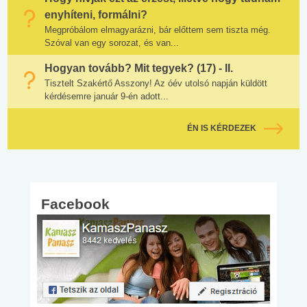
enyhíteni, formálni?
Megpróbálom elmagyarázni, bár előttem sem tiszta még.
Szóval van egy sorozat, és van...
Hogyan tovább? Mit tegyek? (17) - II.
Tisztelt Szakértő Asszony! Az óév utolsó napján küldött
kérdésemre január 9-én adott...
ÉN IS KÉRDEZEK
Facebook