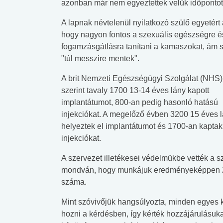
azonban már nem egyeztettek velük időpontot
A lapnak névtelenül nyilatkozó szülő egyetért 
hogy nagyon fontos a szexuális egészségre é
fogamzásgátlásra tanítani a kamaszokat, ám s
"túl messzire mentek".
A brit Nemzeti Egészségügyi Szolgálat (NHS)
szerint tavaly 1700 13-14 éves lány kapott
implantátumot, 800-an pedig hasonló hatású
injekciókat. A megelőző évben 3200 15 éves 
helyeztek el implantátumot és 1700-an kaptak
injekciókat.
A szervezet illetékesei védelmükbe vették a s
mondván, hogy munkájuk eredményeképpen 2
száma.
Mint szóvivőjük hangsúlyozta, minden egyes k
hozni a kérdésben, így kérték hozzájárulásuk