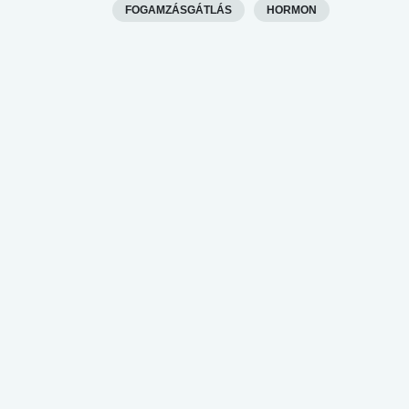
FOGAMZÁSGÁTLÁS
HORMON
lábnyomod?
tudásteszt