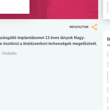
MEGOSZTOM
amzásgátló implantátumot 13 éves lányok Nagy-
I
 ösztönzi a tinédzserkori terhességek megelőzését.
H
Hirdetés