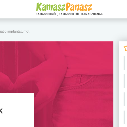
KAMASZOKRÓL, KAMASZOKTÓL, KAMASZOKNAK
átló implantátumot
k