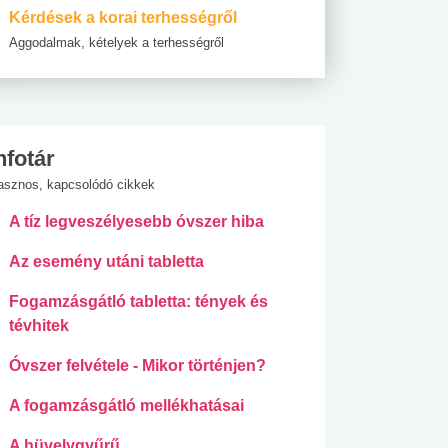
Kérdések a korai terhességről
Aggodalmak, kételyek a terhességről
nfotár
asznos, kapcsolódó cikkek
A tíz legveszélyesebb óvszer hiba
Az esemény utáni tabletta
Fogamzásgátló tabletta: tények és
tévhitek
Óvszer felvétele - Mikor történjen?
A fogamzásgátló mellékhatásai
A hüvelygyűrű