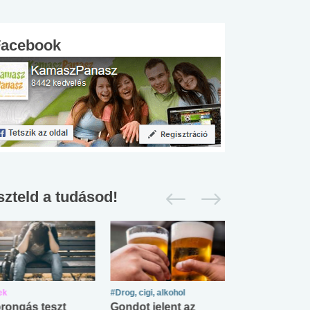
Facebook
szteld a tudásod!
ek
#Drog, cigi, alkohol
#Zöldövezet
rongás teszt
Gondot jelent az
Mekkora az ö