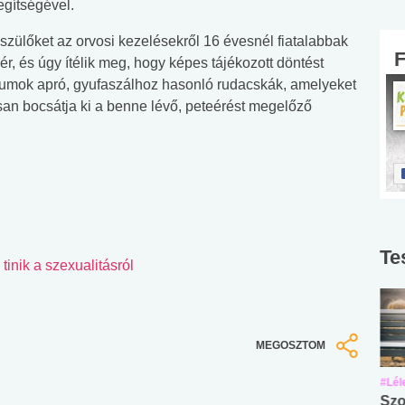
egítségével.
 szülőket az orvosi kezelésekről 16 évesnél fiatalabbak
kér, és úgy ítélik meg, hogy képes tájékozott döntést
átumok apró, gyufaszálhoz hasonló rudacskák, amelyeket
osan bocsátja ki a benne lévő, peteérést megelőző
Te
tinik a szexualitásról
MEGOSZTOM
#Suli, munka
#Suli, munka
#Lél
Angol középfokú
Internet-függőség
Szo