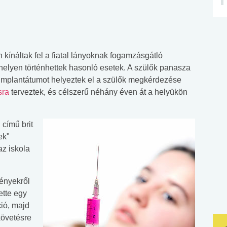
 kínáltak fel a fiatal lányoknak fogamzásgátló
helyen történhettek hasonló esetek. A szülők panasza
 implantátumot helyeztek el a szülők megkérdezése
sra
terveztek, és célszerű néhány éven át a helyükön
című brit
ek"
az iskola
ényekről
ette egy
ció, majd
követésre