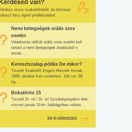
Kérdésed van?
Kérdezz orvos szakértőinktől, és biztosan
választ lelsz égető problémáidra!
Nemi betegségek orális szex
esetén
Védekezés nélküli orális szex esetén kell
tartani a nemi betegségek átadásától s
annak...
Keresztszalag-pótlás De mikor?
Tisztelt Szakértő! Engem Alexnek hívnak,
1999. október 4-én születtem, 194 cm, 99
kg...
Bokatörés 15
Tisztelt Dr. nő / Dr. úr! Szurdokpüspökin élek,
viszont január 19-én Jobbágyiban voltam...
ÉN IS KÉRDEZEK