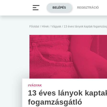
BELÉPÉS
REGISZTRÁCIÓ
Főoldal
/
Hírek
/
Vágyak
/
13 éves lányok kaptak fogamzásg
#VÁGYAK
13 éves lányok kapta
fogamzásgátló