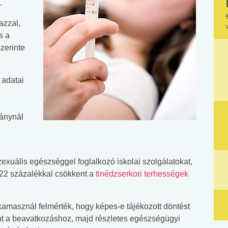
.
azzal,
s a
zerinte
 adatai
lánynál
zexuális egészséggel foglalkozó iskolai szolgálatokat,
2 százalékkal csökkent a
tinédzserkori terhességek
amasznál felmérték, hogy képes-e tájékozott döntést
at a beavatkozáshoz, majd részletes egészségügyi