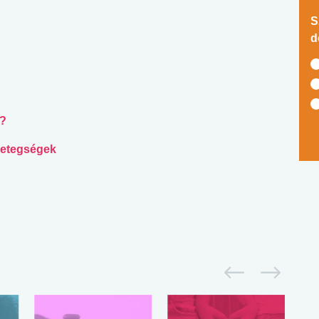
S
d
i?
betegségek