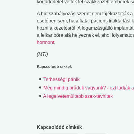
kórtörténetet vettek fel szakképzett emberek s
A brit szabályozás szerint nem tájékoztatják a
esetében sem, ha a fiatal páciens titoktartást 
hozni a kezelésről. A fogamzásgátló implant
a felkar bőre alá helyeznek el, ahol folyamat
hormont
.
(MTI)
Kapcsolódó cikkek
Terhességi pánik
Még mindig prűdek vagyunk? - ezt tudják a 
A legelvetemültebb szex-tévhitek
 alkohol
#Zöldövezet
#Betegségek
Kapcsolódó címkék
lent az
Mekkora az ökológiai
Elsősegély