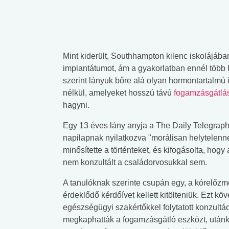
Mint kiderült, Southhampton kilenc iskolájában
implantátumot, ám a gyakorlatban ennél több 
szerint lányuk bőre alá olyan hormontartalmú
nélkül, amelyeket hosszú távú
fogamzásgátlá
hagyni.
Egy 13 éves lány anyja a The Daily Telegraph 
napilapnak nyilatkozva "morálisan helytelenn
minősítette a történteket, és kifogásolta, hogy 
nem konzultált a családorvosukkal sem.
A tanulóknak szerinte csupán egy, a kórelőzm
érdeklődő kérdőívet kellett kitölteniük. Ezt köv
egészségügyi szakértőkkel folytatott konzultá
megkaphatták a fogamzásgátló eszközt, után