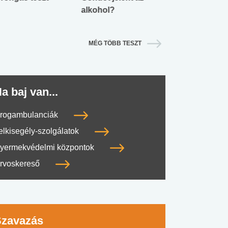
alkohol?
lábnyomod?
MÉG TÖBB TESZT
a baj van...
rogambulanciák
elkisegély-szolgálatok
yermekvédelmi központok
rvoskereső
Szavazás