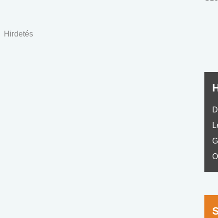
nyelvvizsga teszt -
teszt
No.42
Hirdetés
H
D
L
G
O