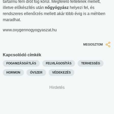
tartalmú fém drót fog körül. Megfelelő feltételek mellett,
illetve előkészítés után
nőgyógyász
helyezi fel, és
rendszeres ellenőrzés mellett akár több évig is a méhben
maradhat.
www.oxygennogyogyaszat.hu
MEGOSZTOM
Kapcsolódó címkék
FOGAMZÁSGÁTLÁS
FELVILÁGOSÍTÁS
TERHESSÉG
HORMON
ÓVSZER
VÉDEKEZÉS
Hirdetés