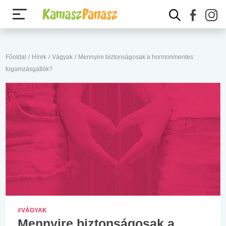
Főoldal
/
Hírek
/
Vágyak
/
Mennyire biztonságosak a hormonmentes
fogamzásgátlók?
#VÁGYAK
Mennyire biztonságosak a