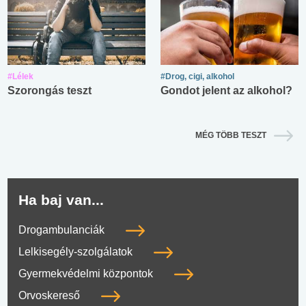
#Lélek
#Drog, cigi, alkohol
Szorongás teszt
Gondot jelent az alkohol?
MÉG TÖBB TESZT
Ha baj van...
Drogambulanciák
Lelkisegély-szolgálatok
Gyermekvédelmi központok
Orvoskereső