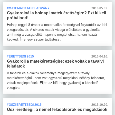
#MATEMATIKAI FELADVÁNY
2016.05.02.
Gyakorolnál a holnapi matek érettségire? Ezt ki kell
próbálnod!
Holnap reggel 8 órakor a matematika érettségivel folytatódik az idei
vizsgaidőszak. A sikeres matek vizsga előfeltétele a gyakorlás,
amit még a vizsga előtti napon is megtehetsz, ha van hozzá
kedved. Íme, egy szuper tudásteszt!
#ÉRETTSÉGI 2015
2016.04.16.
Gyakorolj a matekérettségire: ezek voltak a tavalyi
feladatok
A tanárok és a diákok véleménye megegyezett a tavalyi
matekérettségiről: nem volt egyszerű megoldani néhány feladatot,
voltak meglepetések. Eljött az idő, hogy gyakorolj a közeledő
vizsgára!
#ŐSZI ÉRETTSÉGI 2015
2015.10.20.
Őszi érettségi: a német feladatsorok és megoldások