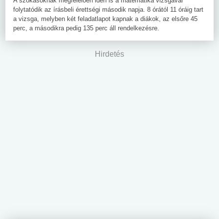
A szokásoknak megfelelően idén is a matematika vizsgával
folytatódik az írásbeli érettségi második napja. 8 órától 11 óráig tart
a vizsga, melyben két feladatlapot kapnak a diákok, az elsőre 45
perc, a másodikra pedig 135 perc áll rendelkezésre.
Hirdetés