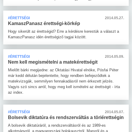
#ÉRETTSÉGI
2014.05.27.
KamaszPanasz érettségi-körkép
Hogy sikerült az érettségid? Erre a kérdésre kerestük a választ a
KamaszPanasz idén érettségiző tagjai között.
#ÉRETTSÉGI
2014.05.09.
Nem kell megismételni a matekérettségit
Mielőtt bárki megijedne: az Oktatási Hivatal elnöke, Pósfai Péter
már kedd délután bejelentette, hogy rendben befejeződtek a
matekvizsgák, semmilyen fennakadásról nem érkezett jelzés.
Vagyis szó sincs arról, hogy meg kell ismételni az érettségit - írta
az index.
#ÉRETTSÉGI
2014.05.07.
Bolsevik diktatúra és rendszerváltás a töriérettségin
A bolsevik diktatúráról, a rendszerváltásról és az 1989-es
alkotmányról, a magyarországi holokausztról, Marxról és a