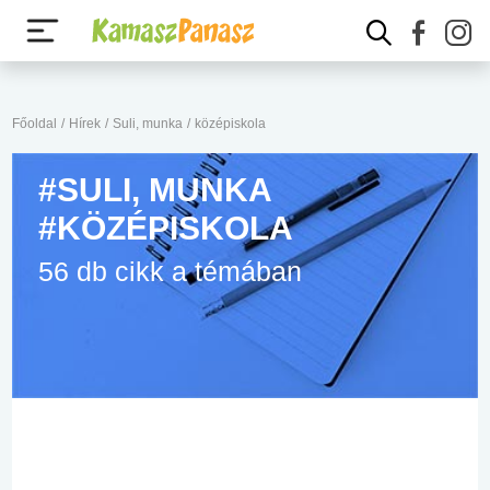
Főoldal
/
Hírek
/
Suli, munka
/
középiskola
#SULI, MUNKA
#KÖZÉPISKOLA
56 db cikk a témában