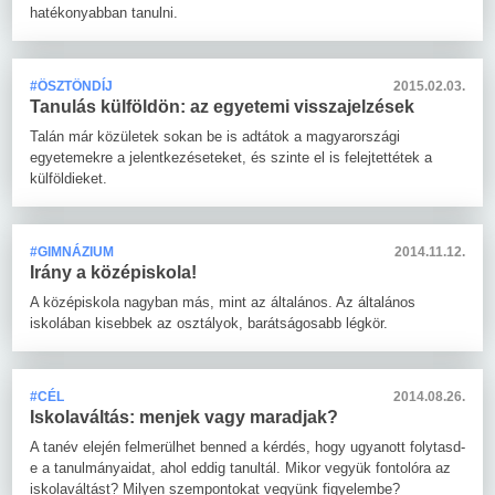
hatékonyabban tanulni.
#ÖSZTÖNDÍJ
2015.02.03.
Tanulás külföldön: az egyetemi visszajelzések
Talán már közületek sokan be is adtátok a magyarországi
egyetemekre a jelentkezéseteket, és szinte el is felejtettétek a
külföldieket.
#GIMNÁZIUM
2014.11.12.
Irány a középiskola!
A középiskola nagyban más, mint az általános. Az általános
iskolában kisebbek az osztályok, barátságosabb légkör.
#CÉL
2014.08.26.
Iskolaváltás: menjek vagy maradjak?
A tanév elején felmerülhet benned a kérdés, hogy ugyanott folytasd-
e a tanulmányaidat, ahol eddig tanultál. Mikor vegyük fontolóra az
iskolaváltást? Milyen szempontokat vegyünk figyelembe?