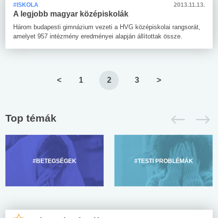
#ISKOLA
2013.11.13.
A legjobb magyar középiskolák
Három budapesti gimnázium vezeti a HVG középiskolai rangsorát,
amelyet 957 intézmény eredményei alapján állítottak össze.
<
1
2
3
>
Top témák
#BETEGSÉGEK
#TESTI PROBLÉMÁK