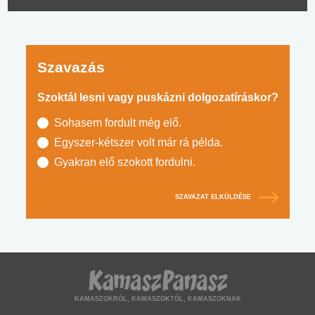
Szavazás
Szoktál lesni vagy puskázni dolgozatíráskor?
Sohasem fordult még elő.
Egyszer-kétszer volt már rá példa.
Gyakran elő szokott fordulni.
SZAVAZAT ELKÜLDÉSE
KAMASZOKRÓL, KAMASZOKTÓL, KAMASZOKNAK