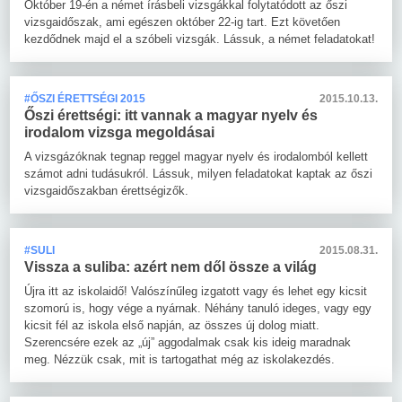
Október 19-én a német írásbeli vizsgákkal folytatódott az őszi
vizsgaidőszak, ami egészen október 22-ig tart. Ezt követően
kezdődnek majd el a szóbeli vizsgák. Lássuk, a német feladatokat!
#ŐSZI ÉRETTSÉGI 2015
2015.10.13.
Őszi érettségi: itt vannak a magyar nyelv és
irodalom vizsga megoldásai
A vizsgázóknak tegnap reggel magyar nyelv és irodalomból kellett
számot adni tudásukról. Lássuk, milyen feladatokat kaptak az őszi
vizsgaidőszakban érettségizők.
#SULI
2015.08.31.
Vissza a suliba: azért nem dől össze a világ
Újra itt az iskolaidő! Valószínűleg izgatott vagy és lehet egy kicsit
szomorú is, hogy vége a nyárnak. Néhány tanuló ideges, vagy egy
kicsit fél az iskola első napján, az összes új dolog miatt.
Szerencsére ezek az „új” aggodalmak csak kis ideig maradnak
meg. Nézzük csak, mit is tartogathat még az iskolakezdés.