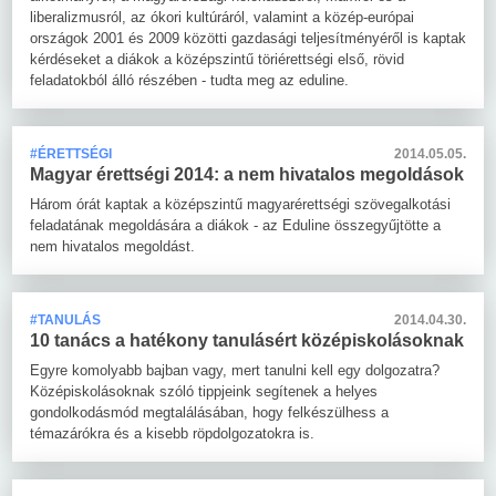
liberalizmusról, az ókori kultúráról, valamint a közép-európai
országok 2001 és 2009 közötti gazdasági teljesítményéről is kaptak
kérdéseket a diákok a középszintű töriérettségi első, rövid
feladatokból álló részében - tudta meg az eduline.
#ÉRETTSÉGI
2014.05.05.
Magyar érettségi 2014: a nem hivatalos megoldások
Három órát kaptak a középszintű magyarérettségi szövegalkotási
feladatának megoldására a diákok - az Eduline összegyűjtötte a
nem hivatalos megoldást.
#TANULÁS
2014.04.30.
10 tanács a hatékony tanulásért középiskolásoknak
Egyre komolyabb bajban vagy, mert tanulni kell egy dolgozatra?
Középiskolásoknak szóló tippjeink segítenek a helyes
gondolkodásmód megtalálásában, hogy felkészülhess a
témazárókra és a kisebb röpdolgozatokra is.