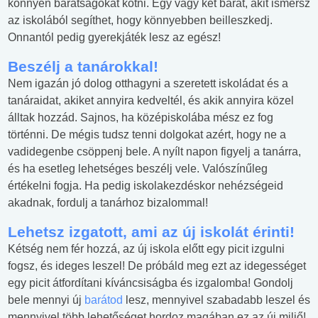
könnyen barátságokat kötni. Egy vagy két barát, akit ismersz
az iskolából segíthet, hogy könnyebben beilleszkedj.
Onnantól pedig gyerekjáték lesz az egész!
Beszélj a tanárokkal!
Nem igazán jó dolog otthagyni a szeretett iskoládat és a
tanáraidat, akiket annyira kedveltél, és akik annyira közel
álltak hozzád. Sajnos, ha középiskolába mész ez fog
történni. De mégis tudsz tenni dolgokat azért, hogy ne a
vadidegenbe csöppenj bele. A nyílt napon figyelj a tanárra,
és ha esetleg lehetséges beszélj vele. Valószínűleg
értékelni fogja. Ha pedig iskolakezdéskor nehézségeid
akadnak, fordulj a tanárhoz bizalommal!
Lehetsz izgatott, ami az új iskolát érinti!
Kétség nem fér hozzá, az új iskola előtt egy picit izgulni
fogsz, és ideges leszel! De próbáld meg ezt az idegességet
egy picit átfordítani kíváncsiságba és izgalomba! Gondolj
bele mennyi új
barátod
lesz, mennyivel szabadabb leszel és
mennyivel több lehetőséget hordoz magában ez az új miliő!