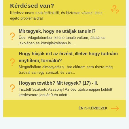
Kérdésed van?
Kérdezz orvos szakértőinktől, és biztosan választ lelsz
égető problémáidra!
Mit tegyek, hogy ne utáljak tanulni?
Üdv! Világéletemben kitűnő tanuló voltam, általános
iskolában és középiskolában is....
Hogy hívják ezt az érzést, illetve hogy tudnám
enyhíteni, formálni?
Megpróbálom elmagyarázni, bár előttem sem tiszta még.
Szóval van egy sorozat, és van...
Hogyan tovább? Mit tegyek? (17) - II.
Tisztelt Szakértő Asszony! Az óév utolsó napján küldött
kérdésemre január 9-én adott...
ÉN IS KÉRDEZEK