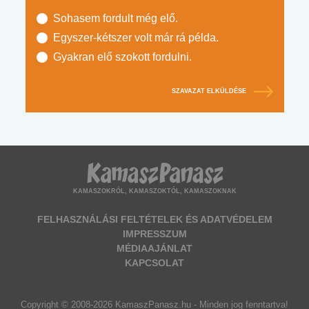
Sohasem fordult még elő.
Egyszer-kétszer volt már rá példa.
Gyakran elő szokott fordulni.
SZAVAZAT ELKÜLDÉSE
KAMASZOKRÓL, KAMASZOKTÓL, KAMASZOKNAK
FELHASZNÁLÁSI FELTÉTELEK ÉS ADATVÉDELEM
IMPRESSZUM
MÉDIAAJÁNLAT
KAPCSOLAT
Copyright © 2008-2026 KamaszPanasz.hu - Minden jog fenntartva!