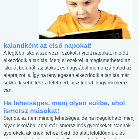
kalandként az első napokat!
A legtöbb iskola szervezni szokott nyitott napokat, mielőtt
elkezdődik a tanítás. Menj el ezekre! Itt megismerheted az
iskolát belülről, az utakat, és nagyjából memorizálhatod az
alaprajzot is. Így ha ténylegesen elkezdődik a tanítás már
sokkal kisebb lesz a félelmed, hisz tudod, hogy mi merre
van.
Ha lehetséges, menj olyan suliba, ahol
ismersz másokat!
Sajnos, ez nem mindig lehetséges, de ha megoldható, menj
olyan iskolába, ahol már ismersz más gyerekeket! Vannak
gyerekek, akiknek nehéz rövid idő alatt feloldódniuk, és