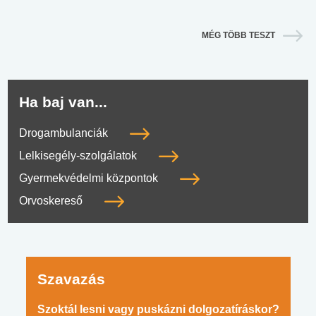
MÉG TÖBB TESZT
Ha baj van...
Drogambulanciák
Lelkisegély-szolgálatok
Gyermekvédelmi központok
Orvoskereső
Szavazás
Szoktál lesni vagy puskázni dolgozatíráskor?