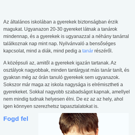
Az általános iskolában a gyerekek biztonságban érzik
magukat. Ugyanazon 20-30 gyereket látnak a tanárok
mindennap, és a gyerekek is ugyanazzal a néhány tanárral
találkoznak nap mint nap. Nyilvánvaló a bensőséges
kapcsolat, mind a diák, mind pedig a
tanár
részéről.
A középsuli az, amitől a gyerekek igazán tartanak. Az
osztályok nagyobbak, minden tantárgyat más tanár tanít, és
gyakran még az órán tanuló gyerekek sem ugyanazok.
Sokszor már maga az iskola nagysága is elrémisztheti a
gyerekeket. Sokkal nagyobb szabadságot kapnak, amellyel
nem mindig tudnak helyesen élni. De ez az az hely, ahol
igen könnyen szerezhetsz tapasztalatokat is.
Fogd fel