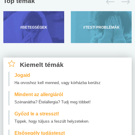
Top témák
#BETEGSÉGEK
#TESTI PROBLÉMÁK
Kiemelt témák
Jogaid
Ha orvoshoz kell menned, vagy kórházba kerülsz
Mindent az allergiáról
Szénanátha? Ételallergia? Tudj meg többet!
Győzd le a stresszt!
Tippek, hogy túljuss a feszült helyzeteken.
Elsősegély tudásteszt