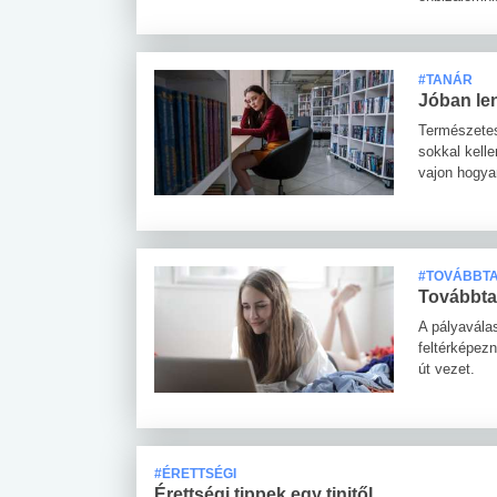
#TANÁR
Jóban len
Természetes
sokkal kell
vajon hogya
#TOVÁBBT
Továbbta
A pályavála
feltérképez
út vezet.
#ÉRETTSÉGI
Érettségi tippek egy tinitől