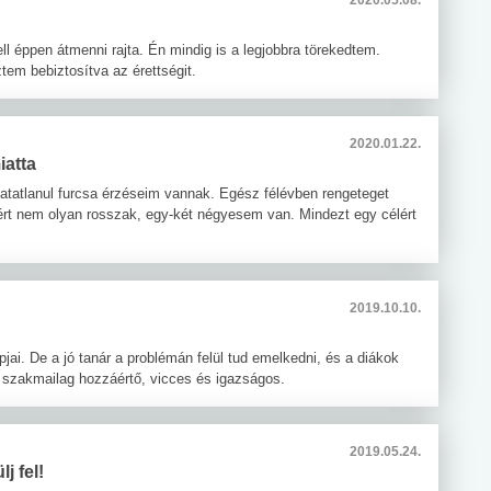
ell éppen átmenni rajta. Én mindig is a legjobbra törekedtem.
em bebiztosítva az érettségit.
2020.01.22.
iatta
tatlanul furcsa érzéseim vannak. Egész félévben rengeteget
zért nem olyan rosszak, egy-két négyesem van. Mindezt egy célért
2019.10.10.
jai. De a jó tanár a problémán felül tud emelkedni, és a diákok
tt szakmailag hozzáértő, vicces és igazságos.
2019.05.24.
j fel!