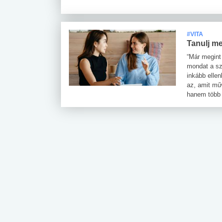
#VITA
Tanulj me
“Már megint
mondat a szü
inkább elle
az, amit mű
hanem több 