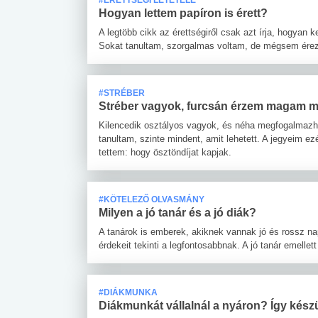
Hogyan lettem papíron is érett?
A legtöbb cikk az érettségiről csak azt írja, hogyan k
Sokat tanultam, szorgalmas voltam, de mégsem érezt
#STRÉBER
Stréber vagyok, furcsán érzem magam m
Kilencedik osztályos vagyok, és néha megfogalmazha
tanultam, szinte mindent, amit lehetett. A jegyeim e
tettem: hogy ösztöndíjat kapjak.
#KÖTELEZŐ OLVASMÁNY
Milyen a jó tanár és a jó diák?
A tanárok is emberek, akiknek vannak jó és rossz nap
érdekeit tekinti a legfontosabbnak. A jó tanár emelle
#DIÁKMUNKA
Diákmunkát vállalnál a nyáron? Így készül