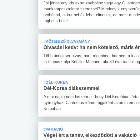
Jól jönne egy kis extra zsebpénz vagy egy új laptopr
munkatapasztalatot szereznél? Mindegyik egyszerű
próbáltad, akkor nehéz lehet elindulni, de most mi
foghass bele!
#KÖTELEZŐ OLVASMÁNY
Olvasási kedv: ha nem kötelező, máris 
Több tinédzser olvas, mint régebben, bár nem a klas
ezt tapasztalja Schiller Mariann, aki 30 éve tanít ma
#DÉL-KOREA
Dél-Korea diákszemmel
A mai napig nem hiszem el, hogy Dél-Koreában jártam
nyíregyházi Cantemus kórus tagjaként azon szerencsés
Koreában.
#VAKÁCIÓ
Véget ért a tanév, elkezdődött a vakáció