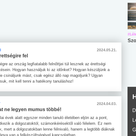
#Suli, munka
#Suli, munka
#Lél
Angol középfokú
Internet-függőség
Szo
nyelvvizsga teszt -
teszt
I
2024.05.21.
No.42
rettségire fel
égre az ország legfiatalabb felnőttjei túl lesznek az érettségi
ésein. Hogyan használjuk ki az időnket? Hogyan készüljünk a
Ne csináljunk mást, csak egész álló nap magoljunk? Ugyan
suk, mit kell tenni a hatékony tanuláshoz!
H
T
2024.04.03.
at ne legyen mumus többé!
D
ai évek alatt egyszer minden tanuló életében eljön az a pont,
L
ntkezik a dolgozatoktól, számonkérésektől való félelem. Ez nem
ik, mert a dolgozatokban lenne félnivaló, hanem a legtöbb diáknak
G
ánya van a felkészültségével kapcsolatban.