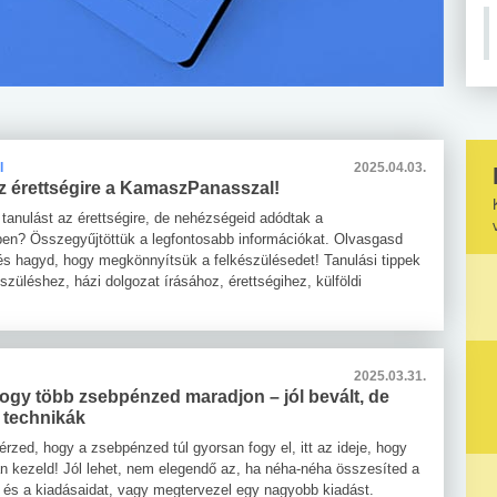
I
2025.04.03.
az érettségire a KamaszPanasszal!
 tanulást az érettségire, de nehézségeid adódtak a
ben? Összegyűjtöttük a legfontosabb információkat. Olvasgasd
 és hagyd, hogy megkönnyítsük a felkészülésedet! Tanulási tippek
észüléshez, házi dolgozat írásához, érettségihez, külföldi
Z
2025.03.31.
ogy több zsebpénzed maradjon – jól bevált, de
 technikák
rzed, hogy a zsebpénzed túl gyorsan fogy el, itt az ideje, hogy
n kezeld! Jól lehet, nem elegendő az, ha néha-néha összesíted a
t és a kiadásaidat, vagy megtervezel egy nagyobb kiadást.