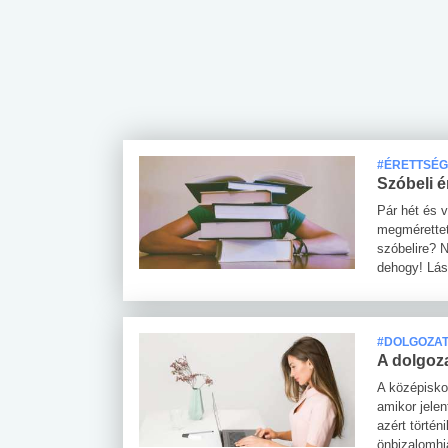
 alkohol
#Zöldövezet
#Betegségek
lent az
Mekkora az ökológiai
Elsősegély
lábnyomod?
tudásteszt
#ÉRETTSÉG
Szóbeli é
Pár hét és v
megmérettet
szóbelire? 
dehogy! Lás
#DOLGOZA
A dolgoz
A középiskol
amikor jele
azért történ
önbizalomhi