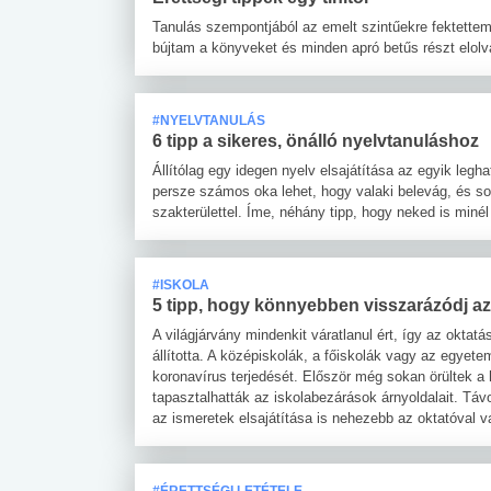
Tanulás szempontjából az emelt szintűekre fektettem a
bújtam a könyveket és minden apró betűs részt elol
#NYELVTANULÁS
6 tipp a sikeres, önálló nyelvtanuláshoz
Állítólag egy idegen nyelv elsajátítása az egyik leg
persze számos oka lehet, hogy valaki belevág, és s
szakterülettel. Íme, néhány tipp, hogy neked is miné
#ISKOLA
5 tipp, hogy könnyebben visszarázódj a
A világjárvány mindenkit váratlanul ért, így az oktat
állította. A középiskolák, a főiskolák vagy az egyete
koronavírus terjedését. Először még sokan örültek a 
tapasztalhatták az iskolabezárások árnyoldalait. Táv
az ismeretek elsajátítása is nehezebb az oktatóval v
#ÉRETTSÉGI LETÉTELE