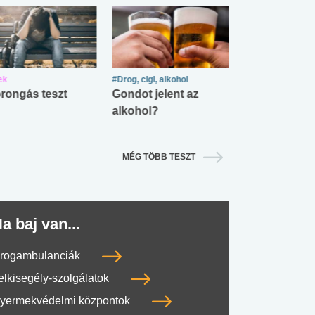
ek
#Drog, cigi, alkohol
#Zöldövezet
rongás teszt
Gondot jelent az
Mekkora az ö
alkohol?
lábnyomod?
MÉG TÖBB TESZT
a baj van...
rogambulanciák
elkisegély-szolgálatok
yermekvédelmi központok