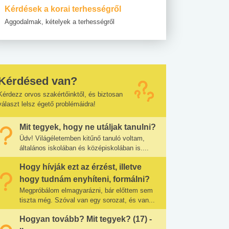
Kérdések a korai terhességről
Aggodalmak, kételyek a terhességről
Kérdésed van?
Kérdezz orvos szakértőinktől, és biztosan
választ lelsz égető problémáidra!
Mit tegyek, hogy ne utáljak tanulni?
Üdv! Világéletemben kitűnő tanuló voltam,
általános iskolában és középiskolában is....
Hogy hívják ezt az érzést, illetve
hogy tudnám enyhíteni, formálni?
Megpróbálom elmagyarázni, bár előttem sem
tiszta még. Szóval van egy sorozat, és van...
Hogyan tovább? Mit tegyek? (17) -