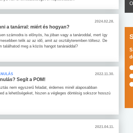
O
2024.02.28.
ni a tanárral: miért és hogyan?
en számodra is előnyös, ha jóban vagy a tanároddal, mert így
emesebben telik az az idő, amit az osztályteremben töltesz. De
n találhatod meg a közös hangot tanáraiddal?
S
d
ANULÁS
2022.11.30.
nulás? Segít a POM!
sztás nem egyszerű feladat, érdemes minél alaposabban
ned a lehetőségeket, hiszen a végleges döntésig sokszor hosszú
2021.04.11.