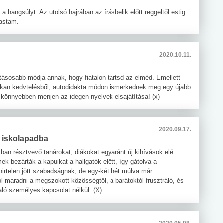
 hangsúlyt. Az utolsó hajrában az írásbelik előtt reggeltől estig
vastam.
2020.10.11.
hatásosabb módja annak, hogy fiatalon tartsd az elméd. Emellett
okan kedvtelésből, autodidakta módon ismerkednek meg egy újabb
l könnyebben menjen az idegen nyelvek elsajátítása! (x)
2020.09.17.
z iskolapadba
ásban résztvevő tanárokat, diákokat egyaránt új kihívások elé
mek bezárták a kapuikat a hallgatók előtt, így gátolva a
hirtelen jött szabadságnak, de egy-két hét múlva már
ol maradni a megszokott közösségtől, a barátoktól frusztráló, és
aló személyes kapcsolat nélkül. (X)
2020.05.08.