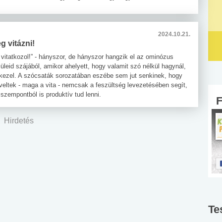
2024.10.21.
g vitázni!
 vitatkozol!” - hányszor, de hányszor hangzik el az ominózus
leid szájából, amikor ahelyett, hogy valamit szó nélkül hagynál,
nkezel. A szócsaták sorozatában eszébe sem jut senkinek, hogy
veltek - maga a vita - nemcsak a feszültség levezetésében segít,
szempontból is produktív tud lenni.
Hirdetés
Te