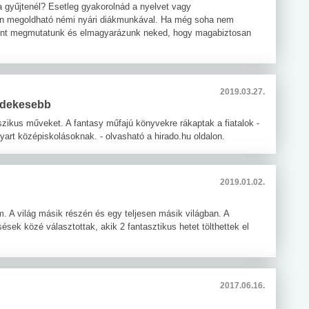
a gyűjtenél? Esetleg gyakorolnád a nyelvet vagy
en megoldható némi nyári diákmunkával. Ha még soha nem
ndent megmutatunk és elmagyarázunk neked, hogy magabiztosan
2019.03.27.
érdekesebb
szikus műveket. A fantasy műfajú könyvekre rákaptak a fiatalok -
gyart középiskolásoknak. - olvasható a hirado.hu oldalon.
2019.01.02.
. A világ másik részén és egy teljesen másik világban. A
ek közé választottak, akik 2 fantasztikus hetet tölthettek el
2017.06.16.