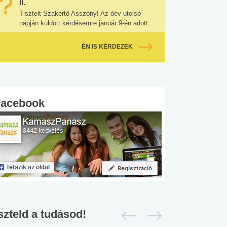
II.
Tisztelt Szakértő Asszony! Az óév utolsó
napján küldött kérdésemre január 9-én adott...
ÉN IS KÉRDEZEK
Facebook
szteld a tudásod!