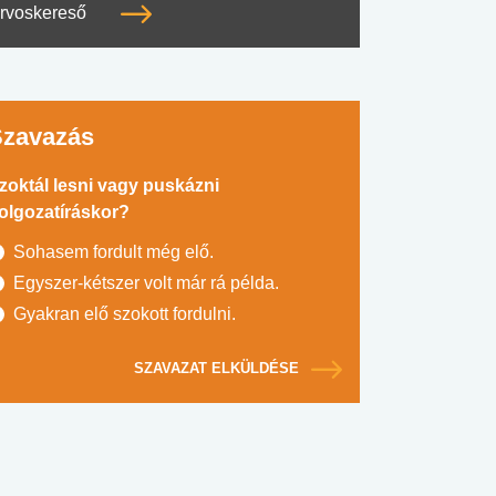
rvoskereső
Szavazás
zoktál lesni vagy puskázni
olgozatíráskor?
Sohasem fordult még elő.
Egyszer-kétszer volt már rá példa.
Gyakran elő szokott fordulni.
SZAVAZAT ELKÜLDÉSE