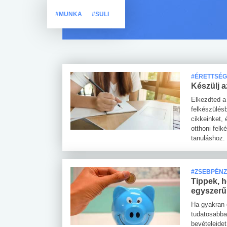
#MUNKA
#SULI
#ÉRETTSÉG
Készülj 
Elkezdted a
felkészülés
cikkeinket,
otthoni felk
tanuláshoz.
#ZSEBPÉN
Tippek, h
egyszerű
Ha gyakran é
tudatosabba
bevételeide