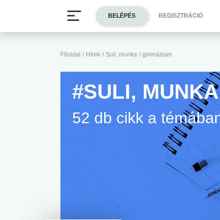
BELÉPÉS
REGISZTRÁCIÓ
Főoldal
/
Hírek
/
Suli, munka
/
gimnázium
#SULI, MUNKA
52 db cikk a témába