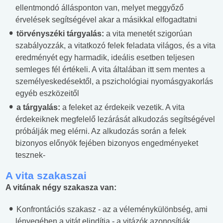
ellentmondó állásponton van, melyet meggyőző
érvelések segítségével akar a másikkal elfogadtatni
törvényszéki tárgyalás:
a vita menetét szigorúan
szabályozzák, a vitatkozó felek feladata világos, és a vita
eredményét egy harmadik, ideális esetben teljesen
semleges fél értékeli. A vita általában itt sem mentes a
személyeskedésektől, a pszichológiai nyomásgyakorlás
egyéb eszközeitől
a tárgyalás:
a feleket az érdekeik vezetik. A vita
érdekeiknek megfelelő lezárását alkudozás segítségével
próbálják meg elérni. Az alkudozás során a felek
bizonyos előnyök fejében bizonyos engedményeket
tesznek-
A vita szakaszai
A vitának négy szakasza van:
Konfrontációs szakasz - az a véleménykülönbség, ami
lényegében a vitát elindítja - a vitázók azonosítják