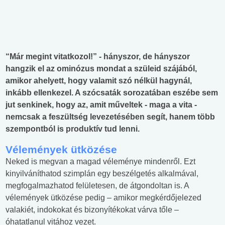
“Már megint vitatkozol!” - hányszor, de hányszor
hangzik el az ominózus mondat a szüleid szájából,
amikor ahelyett, hogy valamit szó nélkül hagynál,
inkább ellenkezel. A szócsaták sorozatában eszébe sem
jut senkinek, hogy az, amit műveltek - maga a vita -
nemcsak a feszültség levezetésében segít, hanem több
szempontból is produktív tud lenni.
Vélemények ütközése
Neked is megvan a magad véleménye mindenről. Ezt
kinyilváníthatod szimplán egy beszélgetés alkalmával,
megfogalmazhatod felületesen, de átgondoltan is. A
vélemények ütközése pedig – amikor megkérdőjelezed
valakiét, indokokat és bizonyítékokat várva tőle –
óhatatlanul vitához vezet.