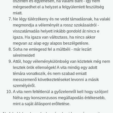
őszintén és egyenesen, ha valami bánt - így nem
mérgesedhet el a helyzet a felgyülemlett feszültség
miatt.
Ne légy túlérzékeny és ne vedd támadásnak, ha valaki
megmondja a véleményét a rossz szokásaidról -
visszatámadás helyett inkább gondold át nincs e
igaza. Ha igaza van változtass, ha nincs akkor
megvan az alap egy alapos beszélgetésre.
Soha ne emlegesd fel a múltbéli - már lezárt
sérelmeidet!
Attól, hogy véleménykülönbség van köztetek még nem
lesztek örök ellenségek! A vita mindig egy adott
témára vonatkozik, és nem szabad emiatt
messzemenő következtetéseket levonni a másik
személyéről.
A vita nem feltétlenül a győzelemről kell hogy szóljon!
Néha egy konszenzusos megállapodás értékesebb,
mint a saját álláspont erőltetése.