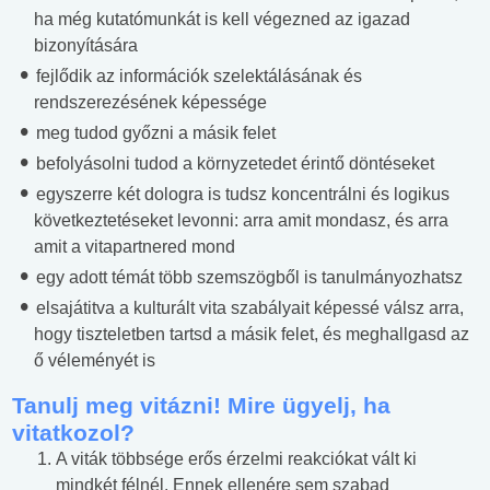
ha még kutatómunkát is kell végezned az igazad
bizonyítására
fejlődik az információk szelektálásának és
rendszerezésének képessége
meg tudod győzni a másik felet
befolyásolni tudod a környzetedet érintő döntéseket
egyszerre két dologra is tudsz koncentrálni és logikus
következtetéseket levonni: arra amit mondasz, és arra
amit a vitapartnered mond
egy adott témát több szemszögből is tanulmányozhatsz
elsajátitva a kulturált vita szabályait képessé válsz arra,
hogy tiszteletben tartsd a másik felet, és meghallgasd az
ő véleményét is
Tanulj meg vitázni! Mire ügyelj, ha
vitatkozol?
A viták többsége erős érzelmi reakciókat vált ki
mindkét félnél. Ennek ellenére sem szabad