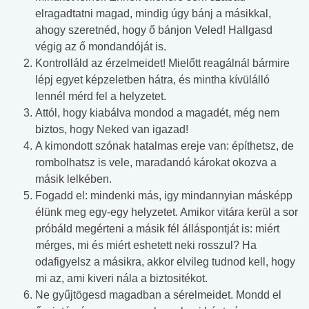
elragadtatni magad, mindig úgy bánj a másikkal,
ahogy szeretnéd, hogy ő bánjon Veled! Hallgasd
végig az ő mondandóját is.
Kontrolláld az érzelmeidet! Mielőtt reagálnál bármire
lépj egyet képzeletben hátra, és mintha kívülálló
lennél mérd fel a helyzetet.
Attól, hogy kiabálva mondod a magadét, még nem
biztos, hogy Neked van igazad!
A kimondott szónak hatalmas ereje van: építhetsz, de
rombolhatsz is vele, maradandó károkat okozva a
másik lelkében.
Fogadd el: mindenki más, igy mindannyian másképp
élünk meg egy-egy helyzetet. Amikor vitára kerül a sor
próbáld megérteni a másik fél álláspontját is: miért
mérges, mi és miért eshetett neki rosszul? Ha
odafigyelsz a másikra, akkor elvileg tudnod kell, hogy
mi az, ami kiveri nála a biztositékot.
Ne gyűjtögesd magadban a sérelmeidet. Mondd el