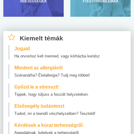
#BETEGSÉGEK
#TESTI PROBLÉMÁK
Kiemelt témák
Jogaid
Ha orvoshoz kell menned, vagy kórházba kerülsz
Mindent az allergiáról
Szénanátha? Ételallergia? Tudj meg többet!
Győzd le a stresszt!
Tippek, hogy túljuss a feszült helyzeteken.
Elsősegély tudásteszt
Tudod, mi a teendő vészhelyzetben? Teszteld!
Kérdések a korai terhességről
Aggodalmak, kételyek a terhességről