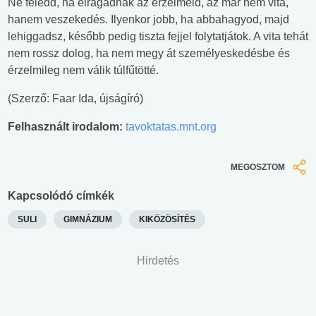
Ne feledd, ha elragadnak az érzelmeid, az már nem vita,
hanem veszekedés. Ilyenkor jobb, ha abbahagyod, majd
lehiggadsz, később pedig tiszta fejjel folytatjátok. A vita tehát
nem rossz dolog, ha nem megy át személyeskedésbe és
érzelmileg nem válik túlfűtötté.
(Szerző: Faar Ida, újságíró)
Felhasznált irodalom:
tavoktatas.mnt.org
MEGOSZTOM
Kapcsolódó címkék
SULI
GIMNÁZIUM
KIKÖZÖSÍTÉS
Hirdetés