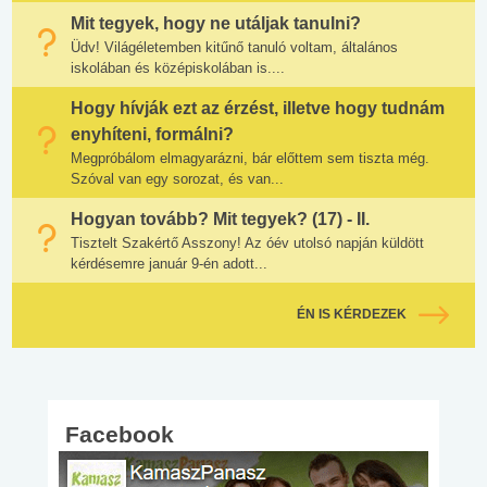
Mit tegyek, hogy ne utáljak tanulni?
Üdv! Világéletemben kitűnő tanuló voltam, általános
iskolában és középiskolában is....
Hogy hívják ezt az érzést, illetve hogy tudnám
enyhíteni, formálni?
Megpróbálom elmagyarázni, bár előttem sem tiszta még.
Szóval van egy sorozat, és van...
Hogyan tovább? Mit tegyek? (17) - II.
Tisztelt Szakértő Asszony! Az óév utolsó napján küldött
kérdésemre január 9-én adott...
ÉN IS KÉRDEZEK
Facebook