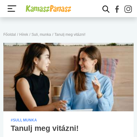
Főoldal
/
Hírek
/
Suli, munka
/
Tanulj meg vitázni!
#SULI, MUNKA
Tanulj meg vitázni!