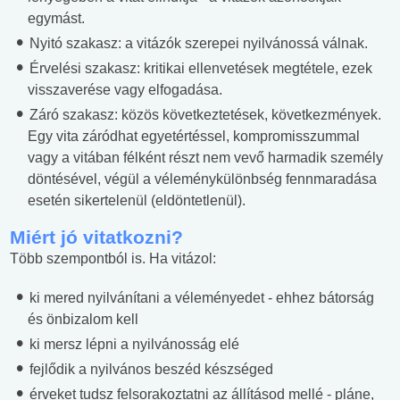
egymást.
Nyitó szakasz: a vitázók szerepei nyilvánossá válnak.
Érvelési szakasz: kritikai ellenvetések megtétele, ezek
visszaverése vagy elfogadása.
Záró szakasz: közös következtetések, következmények.
Egy vita záródhat egyetértéssel, kompromisszummal
vagy a vitában félként részt nem vevő harmadik személy
döntésével, végül a véleménykülönbség fennmaradása
esetén sikertelenül (eldöntetlenül).
Miért jó vitatkozni?
Több szempontból is. Ha vitázol:
ki mered nyilvánítani a véleményedet - ehhez bátorság
és önbizalom kell
ki mersz lépni a nyilvánosság elé
fejlődik a nyilvános beszéd készséged
érveket tudsz felsorakoztatni az állításod mellé - pláne,