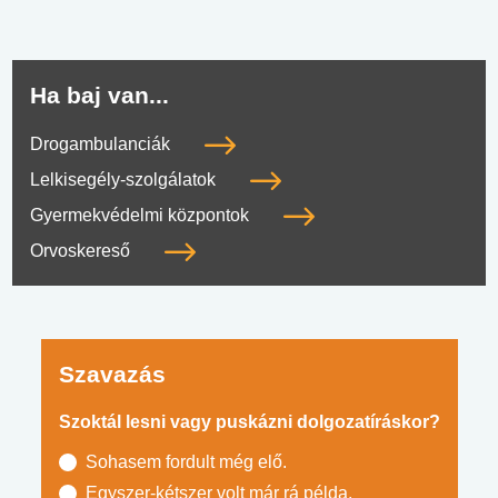
Ha baj van...
Drogambulanciák
Lelkisegély-szolgálatok
Gyermekvédelmi központok
Orvoskereső
Szavazás
Szoktál lesni vagy puskázni dolgozatíráskor?
Sohasem fordult még elő.
Egyszer-kétszer volt már rá példa.