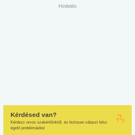
Hirdetés
Kérdésed van?
Kérdezz orvos szakértőinktől, és biztosan választ lelsz
égető problémáidra!