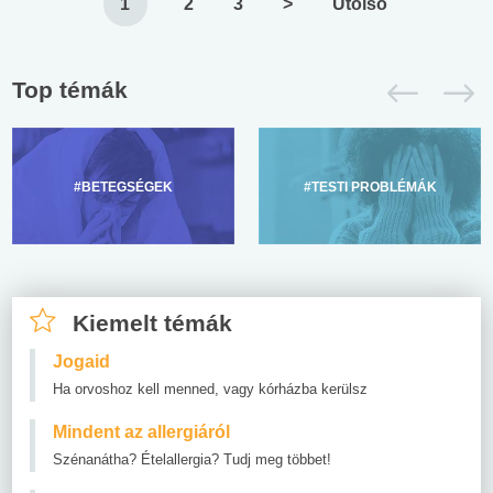
1
2
3
>
Utolsó
Top témák
#BETEGSÉGEK
#TESTI PROBLÉMÁK
Kiemelt témák
Jogaid
Ha orvoshoz kell menned, vagy kórházba kerülsz
Mindent az allergiáról
Szénanátha? Ételallergia? Tudj meg többet!