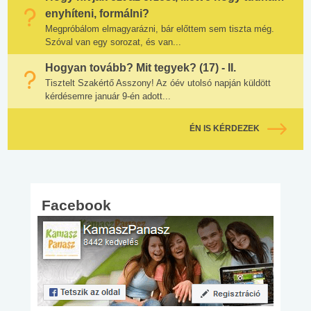
enyhíteni, formálni?
Megpróbálom elmagyarázni, bár előttem sem tiszta még.
Szóval van egy sorozat, és van...
Hogyan tovább? Mit tegyek? (17) - II.
Tisztelt Szakértő Asszony! Az óév utolsó napján küldött
kérdésemre január 9-én adott...
ÉN IS KÉRDEZEK
Facebook