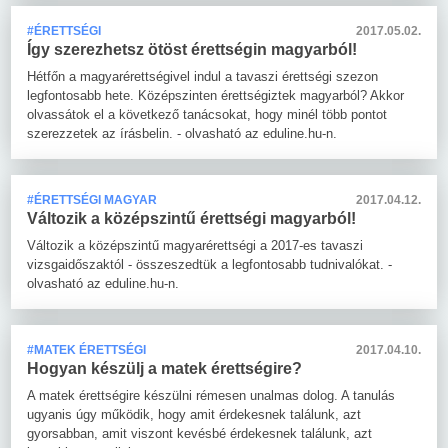
#ÉRETTSÉGI
2017.05.02.
Így szerezhetsz ötöst érettségin magyarból!
Hétfőn a magyarérettségivel indul a tavaszi érettségi szezon
legfontosabb hete. Középszinten érettségiztek magyarból? Akkor
olvassátok el a következő tanácsokat, hogy minél több pontot
szerezzetek az írásbelin. - olvasható az eduline.hu-n.
#ÉRETTSÉGI MAGYAR
2017.04.12.
Változik a középszintű érettségi magyarból!
Változik a középszintű magyarérettségi a 2017-es tavaszi
vizsgaidőszaktól - összeszedtük a legfontosabb tudnivalókat. -
olvasható az eduline.hu-n.
#MATEK ÉRETTSÉGI
2017.04.10.
Hogyan készülj a matek érettségire?
A matek érettségire készülni rémesen unalmas dolog. A tanulás
ugyanis úgy működik, hogy amit érdekesnek találunk, azt
gyorsabban, amit viszont kevésbé érdekesnek találunk, azt