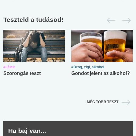
Teszteld a tudásod!
#Lélek
#Drog, cigi, alkohol
Szorongás teszt
Gondot jelent az alkohol?
MÉG TÖBB TESZT
Ha baj van...