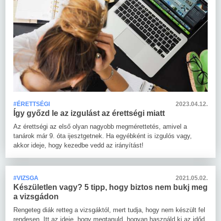
#ÉRETTSÉGI
2023.04.12.
Így győzd le az izgulást az érettségi miatt
Az érettségi az első olyan nagyobb megmérettetés, amivel a
tanárok már 9. óta ijesztgetnek. Ha egyébként is izgulós vagy,
akkor ideje, hogy kezedbe vedd az irányítást!
#VIZSGA
2021.05.02.
Készületlen vagy? 5 tipp, hogy biztos nem bukj meg
a vizsgádon
Rengeteg diák retteg a vizsgáktól, mert tudja, hogy nem készült fel
rendesen. Itt az ideje, hogy megtanuld, hogyan használd ki az időd.