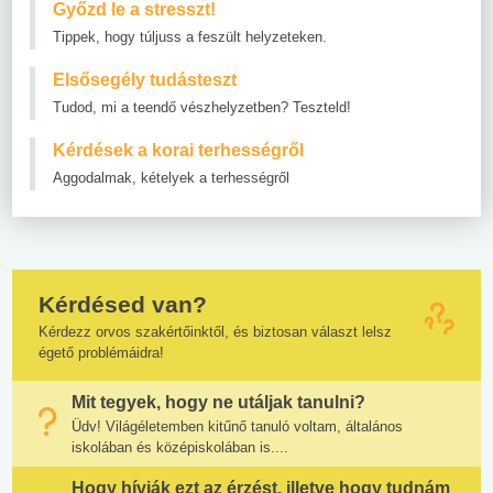
Győzd le a stresszt!
Tippek, hogy túljuss a feszült helyzeteken.
Elsősegély tudásteszt
Tudod, mi a teendő vészhelyzetben? Teszteld!
Kérdések a korai terhességről
Aggodalmak, kételyek a terhességről
Kérdésed van?
Kérdezz orvos szakértőinktől, és biztosan választ lelsz
égető problémáidra!
Mit tegyek, hogy ne utáljak tanulni?
Üdv! Világéletemben kitűnő tanuló voltam, általános
iskolában és középiskolában is....
Hogy hívják ezt az érzést, illetve hogy tudnám