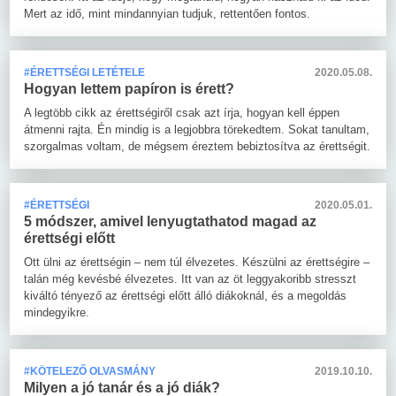
Mert az idő, mint mindannyian tudjuk, rettentően fontos.
#ÉRETTSÉGI LETÉTELE
2020.05.08.
Hogyan lettem papíron is érett?
A legtöbb cikk az érettségiről csak azt írja, hogyan kell éppen
átmenni rajta. Én mindig is a legjobbra törekedtem. Sokat tanultam,
szorgalmas voltam, de mégsem éreztem bebiztosítva az érettségit.
#ÉRETTSÉGI
2020.05.01.
5 módszer, amivel lenyugtathatod magad az
érettségi előtt
Ott ülni az érettségin – nem túl élvezetes. Készülni az érettségire –
talán még kevésbé élvezetes. Itt van az öt leggyakoribb stresszt
kiváltó tényező az érettségi előtt álló diákoknál, és a megoldás
mindegyikre.
#KÖTELEZŐ OLVASMÁNY
2019.10.10.
Milyen a jó tanár és a jó diák?