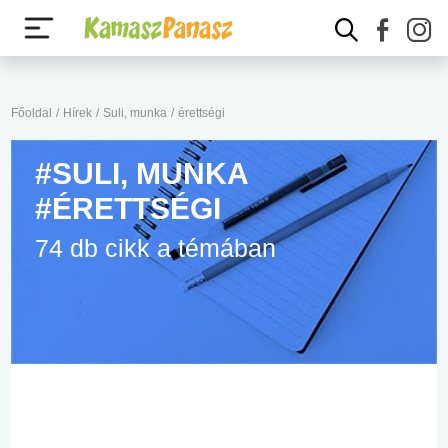
Főoldal
/
Hírek
/
Suli, munka
/
érettségi
#SULI, MUNKA
#ÉRETTSÉGI
74 db cikk a témában