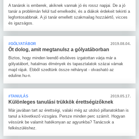
A tanárok is emberek, akiknek vannak jó és rossz napjai. De a jó
tanár a problémán felül tud emelkedni, és a diákok érdekeit tekinti a
legfontosabbnak. A jó tanár emellett szakmailag hozzáértő, vicces
és igazságos.
#GÓLYATÁBOR
2019.08.04.
Öt dolog, amit megtanulsz a gólyatáborban
Biztos, hogy minden leendő elsőéves izgatottan várja már a
gólyatábort, hatalmas élmények és tapasztalatok százai várnak
majd rájuk. Ebből szedtünk össze néhányat - olvasható az
eduline.hu-n.
#TANULÁS
2019.05.17.
Különleges tanulási trükkök érettségizőknek
Már javában tart az érettségi, valaki még az utolsó pillanatokban is
tanul a következő vizsgára. Persze minden perc számít. Hogyan
véssünk be valamit hatékonyan az agyunkba? Tanácsok a
felkészüléshez.