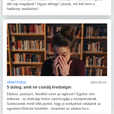
álló nap magoljunk? Ugyan dehogy! Lássuk, mit kell tenni a
hatékony tanuláshoz!
#ÉRETTSÉGI
2023.05.15.
5 dolog, amit ne csinálj érettségin
Elkésni, puskázni, félvállról venni az egészet? Egyiket sem
érdemes - az érettségi fontos záróvizsgája a középiskolának.
Szerezzetek minél több pontot, hogy jó esélyekkel induljatok az
egyetemi-főiskolai felvételin - olvasható az eduline.hu-n.