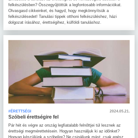
felkészülésben? Összegyűjtöttük a legfontosabb információkat.
Olvasgasd cikkeinket, és hagyd, hogy megkönnyítsük a
felkészülésedet! Tanulási tippek otthoni felkészüléshez, házi
dolgozat írásához, érettségihez, külföldi tanuláshoz.
#ÉRETTSÉGI
2024.05.21.
Szóbeli érettségire fel
Pár hét és végre az ország legfiatalabb felnőttjei túl lesznek az
érettségi megmérettetésein. Hogyan használjuk ki az időnket?
Hogyan készüljünk a szóbelire? Ne csináljunk mást, csak egész