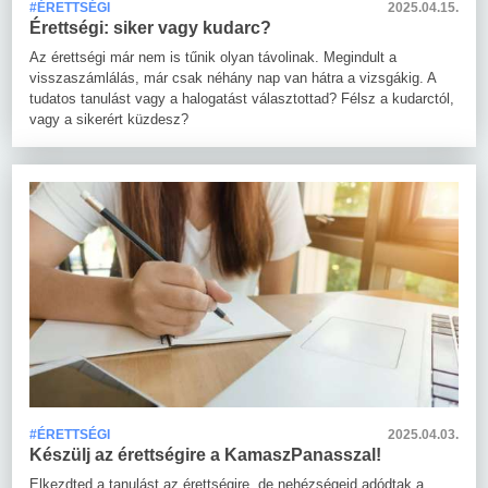
#ÉRETTSÉGI
2025.04.15.
Érettségi: siker vagy kudarc?
Az érettségi már nem is tűnik olyan távolinak. Megindult a
visszaszámlálás, már csak néhány nap van hátra a vizsgákig. A
tudatos tanulást vagy a halogatást választottad? Félsz a kudarctól,
vagy a sikerért küzdesz?
#ÉRETTSÉGI
2025.04.03.
Készülj az érettségire a KamaszPanasszal!
Elkezdted a tanulást az érettségire, de nehézségeid adódtak a