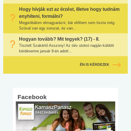
Hogy hívják ezt az érzést, illetve hogy tudnám
enyhíteni, formálni?
Megpróbálom elmagyarázni, bár előttem sem tiszta még.
Szóval van egy sorozat, és van...
Hogyan tovább? Mit tegyek? (17) - II.
Tisztelt Szakértő Asszony! Az óév utolsó napján küldött
kérdésemre január 9-én adott...
ÉN IS KÉRDEZEK
Facebook