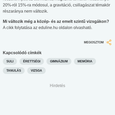
20%-ról 15%-ra módosul, a gravitáció, csillagászat témakör
részaránya nem változik.
Mi változik még a közép- és az emelt szintű vizsgákon?
A cikk folytatása az eduline.hu oldalon olvasható.
MEGOSZTOM
Kapcsolódó címkék
SULI
ÉRETTSÉGI
GIMNÁZIUM
MEMÓRIA
TANULÁS
VIZSGA
Hirdetés