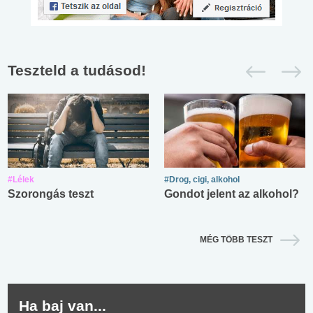
Teszteld a tudásod!
#Lélek
#Drog, cigi, alkohol
Szorongás teszt
Gondot jelent az alkohol?
MÉG TÖBB TESZT
Ha baj van...