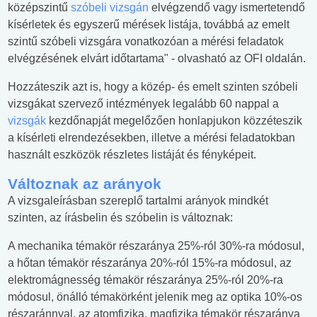
középszintű
szóbeli vizsgán
elvégzendő vagy ismertetendő
kísérletek és egyszerű mérések listája, továbbá az emelt
szintű szóbeli vizsgára vonatkozóan a mérési feladatok
elvégzésének elvárt időtartama" - olvasható az OFI oldalán.
Hozzáteszik azt is, hogy a közép- és emelt szinten szóbeli
vizsgákat szervező intézmények legalább 60 nappal a
vizsgák
kezdőnapját megelőzően honlapjukon közzéteszik
a kísérleti elrendezésekben, illetve a mérési feladatokban
használt eszközök részletes listáját és fényképeit.
Változnak az arányok
A vizsgaleírásban szereplő tartalmi arányok mindkét
szinten, az írásbelin és szóbelin is változnak:
A mechanika témakör részaránya 25%-ról 30%-ra módosul,
a hőtan témakör részaránya 20%-ról 15%-ra módosul, az
elektromágnesség témakör részaránya 25%-ról 20%-ra
módosul, önálló témakörként jelenik meg az optika 10%-os
részaránnyal, az atomfizika, magfizika témakör részaránya