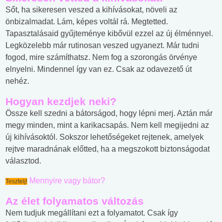
Sőt, ha sikeresen veszed a kihívásokat, növeli az
önbizalmadat. Lám, képes voltál rá. Megtetted.
Tapasztalásaid gyűjteménye kibővül ezzel az új élménnyel.
Legközelebb már rutinosan veszed ugyanezt. Már tudni
fogod, mire számíthatsz. Nem fog a szorongás örvénye
elnyelni. Mindennel így van ez. Csak az odavezető út
nehéz.
Hogyan kezdjek neki?
Össze kell szedni a bátorságod, hogy lépni merj. Aztán már
megy minden, mint a karikacsapás. Nem kell megijedni az
új kihívásoktól. Sokszor lehetőségeket rejtenek, amelyek
rejtve maradnának előtted, ha a megszokott biztonságodat
választod.
Mennyire vagy bátor?
Tesztelj!
Az élet folyamatos változás
Nem tudjuk megállítani ezt a folyamatot. Csak így