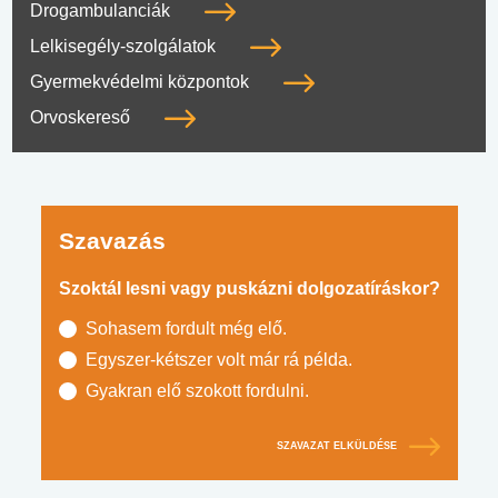
Drogambulanciák
Lelkisegély-szolgálatok
Gyermekvédelmi központok
Orvoskereső
Szavazás
Szoktál lesni vagy puskázni dolgozatíráskor?
Sohasem fordult még elő.
Egyszer-kétszer volt már rá példa.
Gyakran elő szokott fordulni.
SZAVAZAT ELKÜLDÉSE