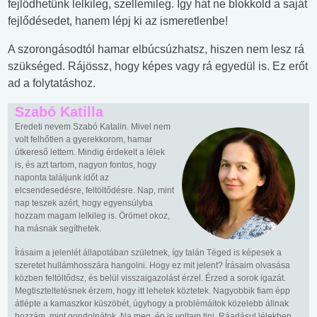
fejlődhetünk lelkileg, szellemileg. Így hát ne blokkold a saját
fejlődésedet, hanem lépj ki az ismeretlenbe!
A szorongásodtól hamar elbúcsúzhatsz, hiszen nem lesz rá
szükséged. Rájössz, hogy képes vagy rá egyedül is. Ez erőt
ad a folytatáshoz.
Szabó Katilla
Eredeti nevem Szabó Katalin. Mivel nem
volt felhőtlen a gyerekkorom, hamar
útkereső lettem. Mindig érdekelt a lélek
is, és azt tartom, nagyon fontos, hogy
naponta találjunk időt az
elcsendesedésre, feltöltődésre. Nap, mint
nap teszek azért, hogy egyensúlyba
hozzam magam lelkileg is. Örömet okoz,
ha másnak segíthetek.
Írásaim a jelenlét állapotában születnek, így talán Téged is képesek a
szeretet hullámhosszára hangolni. Hogy ez mit jelent? Írásaim olvasása
közben feltöltődsz, és belül visszaigazolást érzel. Érzed a sorok igazát.
Megtiszteltetésnek érzem, hogy itt lehetek köztetek. Nagyobbik fiam épp
átlépte a kamaszkor küszöbét, úgyhogy a problémáitok közelebb állnak
hozzám, mint gondolnátok. Na meg, én is voltam tini. Ráadásul lélekben