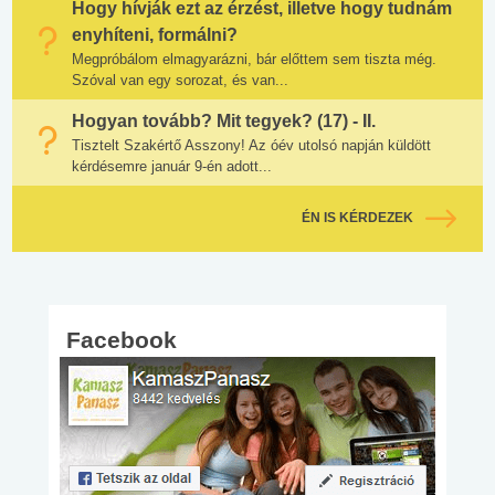
Hogy hívják ezt az érzést, illetve hogy tudnám
enyhíteni, formálni?
Megpróbálom elmagyarázni, bár előttem sem tiszta még.
Szóval van egy sorozat, és van...
Hogyan tovább? Mit tegyek? (17) - II.
Tisztelt Szakértő Asszony! Az óév utolsó napján küldött
kérdésemre január 9-én adott...
ÉN IS KÉRDEZEK
Facebook