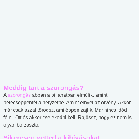
Meddig tart a szorongás?
A
szorongás
abban a pillanatban elmúlik, amint
belecsöppentél a helyzetbe. Amint elnyel az örvény. Akkor
már csak azzal törődsz, ami éppen zajlik. Már nincs időd
félni. Ott és akkor cselekedni kell. Rájössz, hogy ez nem is
olyan borzasztó.
Sikeresen vetted a kihívásokat!