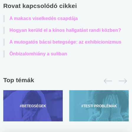
Rovat kapcsolódó cikkei
A makacs viselkedés csapdája
Hogyan kerüld el a kínos hallgatást randi közben?
A mutogatós bácsi betegsége: az exhibicionizmus
Önbizalomhiány a suliban
Top témák
#BETEGSÉGEK
#TESTI PROBLÉMÁK