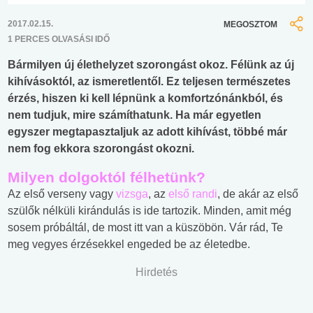
2017.02.15.
MEGOSZTOM
1 PERCES OLVASÁSI IDŐ
Bármilyen új élethelyzet szorongást okoz. Félünk az új
kihívásoktól, az ismeretlentől. Ez teljesen természetes
érzés, hiszen ki kell lépnünk a komfortzónánkból, és
nem tudjuk, mire számíthatunk. Ha már egyetlen
egyszer megtapasztaljuk az adott kihívást, többé már
nem fog ekkora szorongást okozni.
Milyen dolgoktól félhetünk?
Az első verseny vagy
vizsga
, az
első randi
, de akár az első
szülők nélküli kirándulás is ide tartozik. Minden, amit még
sosem próbáltál, de most itt van a küszöbön. Vár rád, Te
meg vegyes érzésekkel engeded be az életedbe.
Hirdetés