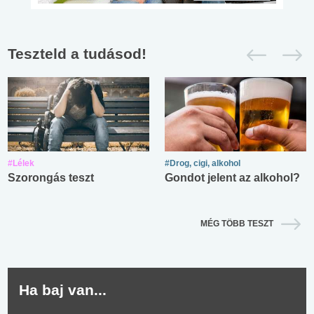
Teszteld a tudásod!
#Lélek
#Drog, cigi, alkohol
Szorongás teszt
Gondot jelent az alkohol?
MÉG TÖBB TESZT
Ha baj van...