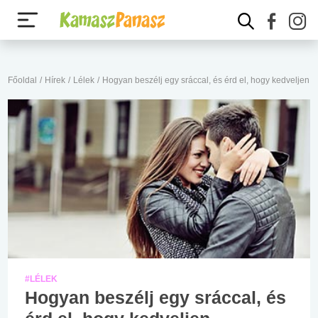
Főoldal
/
Hírek
/
Lélek
/
Hogyan beszélj egy sráccal, és érd el, hogy kedveljen
#LÉLEK
Hogyan beszélj egy sráccal, és