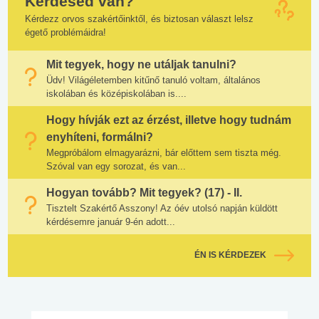
Kérdésed van?
Kérdezz orvos szakértőinktől, és biztosan választ lelsz
égető problémáidra!
Mit tegyek, hogy ne utáljak tanulni?
Üdv! Világéletemben kitűnő tanuló voltam, általános
iskolában és középiskolában is....
Hogy hívják ezt az érzést, illetve hogy tudnám
enyhíteni, formálni?
Megpróbálom elmagyarázni, bár előttem sem tiszta még.
Szóval van egy sorozat, és van...
Hogyan tovább? Mit tegyek? (17) - II.
Tisztelt Szakértő Asszony! Az óév utolsó napján küldött
kérdésemre január 9-én adott...
ÉN IS KÉRDEZEK