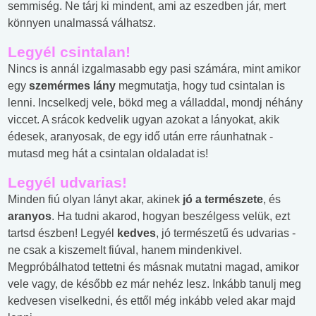
semmiség. Ne tárj ki mindent, ami az eszedben jár, mert
könnyen unalmassá válhatsz.
Legyél csintalan!
Nincs is annál izgalmasabb egy pasi számára, mint amikor
egy
szemérmes lány
megmutatja, hogy tud csintalan is
lenni. Incselkedj vele, bökd meg a válladdal, mondj néhány
viccet. A srácok kedvelik ugyan azokat a lányokat, akik
édesek, aranyosak, de egy idő után erre ráunhatnak -
mutasd meg hát a csintalan oldaladat is!
Legyél udvarias!
Minden fiú olyan lányt akar, akinek
jó a természete
, és
aranyos
. Ha tudni akarod, hogyan beszélgess velük, ezt
tartsd észben! Legyél
kedves
, jó természetű és udvarias -
ne csak a kiszemelt fiúval, hanem mindenkivel.
Megpróbálhatod tettetni és másnak mutatni magad, amikor
vele vagy, de később ez már nehéz lesz. Inkább tanulj meg
kedvesen viselkedni, és ettől még inkább veled akar majd