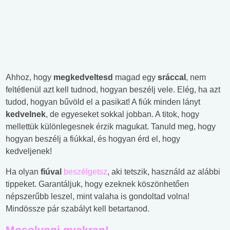
Ahhoz, hogy
megkedveltesd
magad egy
sráccal
, nem
feltétlenül azt kell tudnod, hogyan beszélj vele. Elég, ha azt
tudod, hogyan bűvöld el a pasikat! A fiúk minden lányt
kedvelnek
, de egyeseket sokkal jobban. A titok, hogy
mellettük különlegesnek érzik magukat. Tanuld meg, hogy
hogyan beszélj a fiúkkal, és hogyan érd el, hogy
kedveljenek!
Ha olyan
fiúval
beszélgetsz
, aki tetszik, használd az alábbi
tippeket. Garantáljuk, hogy ezeknek köszönhetően
népszerűbb leszel, mint valaha is gondoltad volna!
Mindössze pár szabályt kell betartanod.
Mosolyogj gyakran!