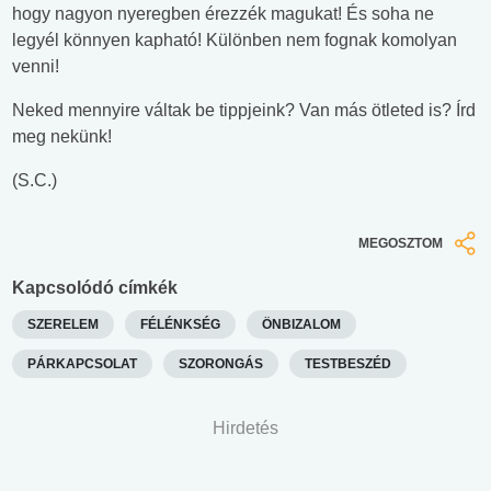
hogy nagyon nyeregben érezzék magukat! És soha ne
legyél könnyen kapható! Különben nem fognak komolyan
venni!
Neked mennyire váltak be tippjeink? Van más ötleted is? Írd
meg nekünk!
(S.C.)
MEGOSZTOM
Kapcsolódó címkék
SZERELEM
FÉLÉNKSÉG
ÖNBIZALOM
PÁRKAPCSOLAT
SZORONGÁS
TESTBESZÉD
Hirdetés