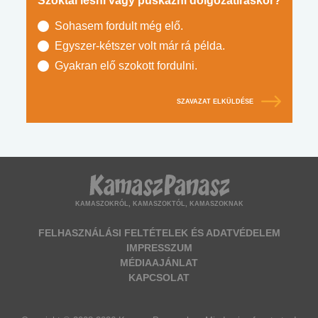
Szoktál lesni vagy puskázni dolgozatíráskor?
Sohasem fordult még elő.
Egyszer-kétszer volt már rá példa.
Gyakran elő szokott fordulni.
SZAVAZAT ELKÜLDÉSE
KAMASZOKRÓL, KAMASZOKTÓL, KAMASZOKNAK
FELHASZNÁLÁSI FELTÉTELEK ÉS ADATVÉDELEM
IMPRESSZUM
MÉDIAAJÁNLAT
KAPCSOLAT