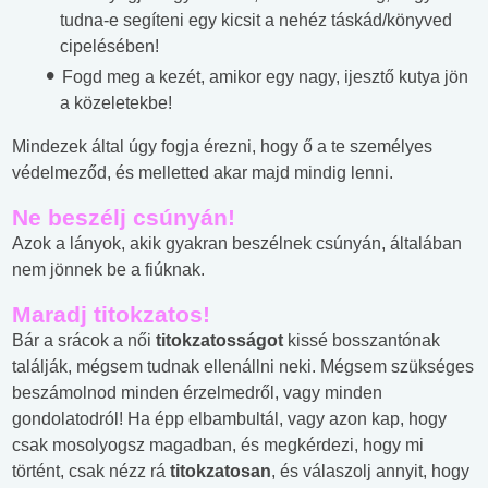
tudna-e segíteni egy kicsit a nehéz táskád/könyved
cipelésében!
Fogd meg a kezét, amikor egy nagy, ijesztő kutya jön
a közeletekbe!
Mindezek által úgy fogja érezni, hogy ő a te személyes
védelmeződ, és melletted akar majd mindig lenni.
Ne beszélj csúnyán!
Azok a lányok, akik gyakran beszélnek csúnyán, általában
nem jönnek be a fiúknak.
Maradj titokzatos!
Bár a srácok a női
titokzatosságot
kissé bosszantónak
találják, mégsem tudnak ellenállni neki. Mégsem szükséges
beszámolnod minden érzelmedről, vagy minden
gondolatodról! Ha épp elbambultál, vagy azon kap, hogy
csak mosolyogsz magadban, és megkérdezi, hogy mi
történt, csak nézz rá
titokzatosan
, és válaszolj annyit, hogy