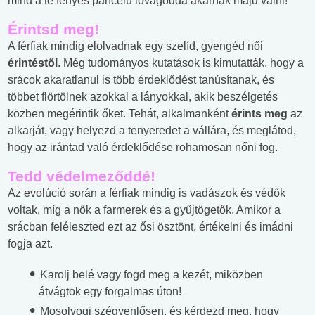
mind a te fényes páncélú lovagoddá akarnak majd válni!
Érintsd meg!
A férfiak mindig elolvadnak egy szelíd, gyengéd női
érintéstől
. Még tudományos kutatások is kimutatták, hogy a
srácok akaratlanul is több érdeklődést tanúsítanak, és
többet flörtölnek azokkal a lányokkal, akik beszélgetés
közben megérintik őket. Tehát, alkalmanként
érints meg
az
alkarját, vagy helyezd a tenyeredet a vállára, és meglátod,
hogy az irántad való érdeklődése rohamosan nőni fog.
Tedd védelmeződdé!
Az evolúció során a férfiak mindig is vadászok és védők
voltak, míg a nők a farmerek és a gyűjtögetők. Amikor a
srácban feléleszted ezt az ősi ösztönt, értékelni és imádni
fogja azt.
Karolj belé vagy fogd meg a kezét, miközben
átvágtok egy forgalmas úton!
Mosolyogj szégyenlősen, és kérdezd meg, hogy