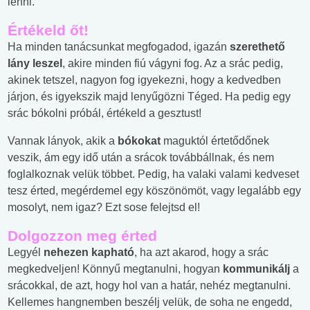
lenni.
Értékeld őt!
Ha minden tanácsunkat megfogadod, igazán
szerethető
lány leszel
, akire minden fiú vágyni fog. Az a srác pedig,
akinek tetszel, nagyon fog igyekezni, hogy a kedvedben
járjon, és igyekszik majd lenyűgözni Téged. Ha pedig egy
srác bókolni próbál, értékeld a gesztust!
Vannak lányok, akik a
bókokat
maguktól értetődőnek
veszik, ám egy idő után a srácok továbbállnak, és nem
foglalkoznak velük többet. Pedig, ha valaki valami kedveset
tesz érted, megérdemel egy köszönömöt, vagy legalább egy
mosolyt, nem igaz? Ezt sose felejtsd el!
Dolgozzon meg érted
Legyél
nehezen kapható
, ha azt akarod, hogy a srác
megkedveljen! Könnyű megtanulni, hogyan
kommunikálj
a
srácokkal, de azt, hogy hol van a határ, nehéz megtanulni.
Kellemes hangnemben beszélj velük, de soha ne engedd,