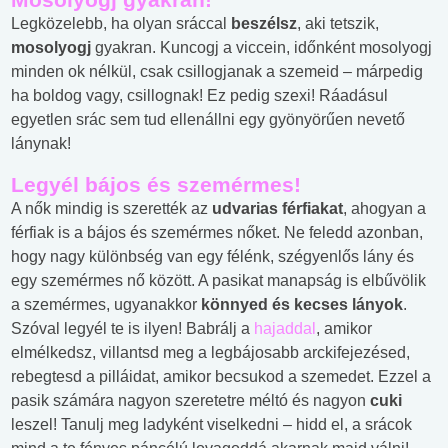
Legközelebb, ha olyan sráccal
beszélsz
, aki tetszik,
mosolyogj
gyakran. Kuncogj a viccein, időnként mosolyogj
minden ok nélkül, csak csillogjanak a szemeid – márpedig
ha boldog vagy, csillognak! Ez pedig szexi! Ráadásul
egyetlen srác sem tud ellenállni egy gyönyörűen nevető
lánynak!
Legyél bájos és szemérmes!
A nők mindig is szerették az
udvarias férfiakat
, ahogyan a
férfiak is a bájos és szemérmes nőket. Ne feledd azonban,
hogy nagy különbség van egy félénk, szégyenlős lány és
egy szemérmes nő között. A pasikat manapság is elbűvölik
a szemérmes, ugyanakkor
könnyed és kecses lányok
.
Szóval legyél te is ilyen! Babrálj a
hajaddal
, amikor
elmélkedsz, villantsd meg a legbájosabb arckifejezésed,
rebegtesd a pilláidat, amikor becsukod a szemedet. Ezzel a
pasik számára nagyon szeretetre méltó és nagyon
cuki
leszel! Tanulj meg ladyként viselkedni – hidd el, a srácok