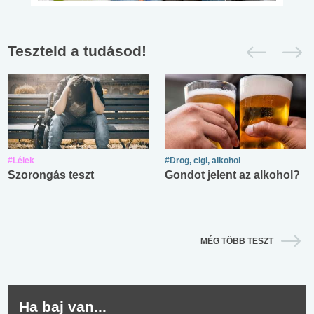
Teszteld a tudásod!
#Lélek
#Drog, cigi, alkohol
Szorongás teszt
Gondot jelent az alkohol?
MÉG TÖBB TESZT
Ha baj van...