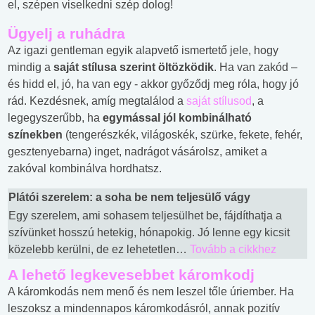
el, szépen viselkedni szép dolog!
Ügyelj a ruhádra
Az igazi gentleman egyik alapvető ismertető jele, hogy
mindig a
saját stílusa szerint öltözködik
. Ha van zakód –
és hidd el, jó, ha van egy - akkor győződj meg róla, hogy jó
rád. Kezdésnek, amíg megtalálod a
saját stílusod
, a
legegyszerűbb, ha
egymással jól kombinálható
színekben
(tengerészkék, világoskék, szürke, fekete, fehér,
gesztenyebarna) inget, nadrágot vásárolsz, amiket a
zakóval kombinálva hordhatsz.
Plátói szerelem: a soha be nem teljesülő vágy
Egy szerelem, ami sohasem teljesülhet be, fájdíthatja a
szívünket hosszú hetekig, hónapokig. Jó lenne egy kicsit
közelebb kerülni, de ez lehetetlen…
Tovább a cikkhez
A lehető legkevesebbet káromkodj
A káromkodás nem menő és nem leszel tőle úriember. Ha
leszoksz a mindennapos káromkodásról, annak pozitív