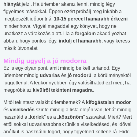
hiányát
jelzi. Ha úriember akarsz lenni, mindig légy
figyelmes másokkal. Éppen ezért próbálj meg inkább a
megbeszélt időpontnál
10-15 perccel hamarabb érkezni
mindenhova. Vigyél magaddal egy könyvet, hogy ne
unatkozz a várakozás alatt. Ha a
forgalom
akadályozhat
abban, hogy pontos légy,
indulj el hamarabb
, vagy keress
másik útvonalat.
Mindig ügyelj a jó modorra
Ez is egy olyan pont, amit mindig be kell tartanod. Egy
úriember mindig
udvarias
és
jó modorú
, a körülményektől
függetlenül. A legkönnyebben úgy valósíthatod ezt meg, ha
megpróbálsz
kívülről tekinteni magadra
.
Mitől tekintesz valakit úriembernek? A
kifogástalan modor
és
viselkedés
szinte mindig a lista elején van, tehát mindig
használd a „
kérlek
” és a „
köszönöm
” szavakat. Miért? Mert
ettől sokkal udvariasabbnak tűnik a viselkedésed, és idővel
anélkül is használni fogod, hogy figyelned kellene rá. Hidd