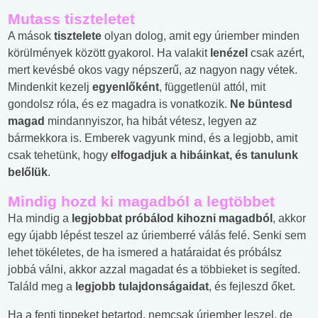
Mutass tiszteletet
A mások
tisztelete
olyan dolog, amit egy úriember minden
körülmények között gyakorol. Ha valakit
lenézel
csak azért,
mert kevésbé okos vagy népszerű, az nagyon nagy vétek.
Mindenkit kezelj
egyenlőként
, függetlenül attól, mit
gondolsz róla, és ez magadra is vonatkozik.
Ne büntesd
magad
mindannyiszor, ha hibát vétesz, legyen az
bármekkora is. Emberek vagyunk mind, és a legjobb, amit
csak tehetünk, hogy
elfogadjuk a hibáinkat, és tanulunk
belőlük
.
Mindig hozd ki magadból a legtöbbet
Ha mindig a
legjobbat próbálod kihozni magadból
, akkor
egy újabb lépést teszel az úriemberré válás felé. Senki sem
lehet tökéletes, de ha ismered a határaidat és próbálsz
jobbá válni, akkor azzal magadat és a többieket is segíted.
Találd meg a
legjobb tulajdonságaidat
, és fejleszd őket.
Ha a fenti tippeket betartod, nemcsak úriember leszel, de