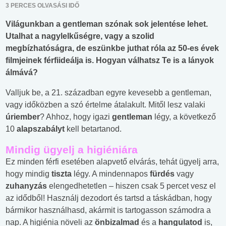
3 PERCES OLVASÁSI IDŐ
Világunkban a gentleman szónak sok jelentése lehet.
Utalhat a nagylelkűségre, vagy a szolid
megbízhatóságra, de eszünkbe juthat róla az 50-es évek
filmjeinek férfiideálja is. Hogyan válhatsz Te is a lányok
álmává?
Valljuk be, a 21. században egyre kevesebb a gentleman,
vagy időközben a szó értelme átalakult. Mitől lesz valaki
úriember
? Ahhoz, hogy igazi
gentleman
légy, a következő
10
alapszabályt
kell betartanod.
Mindig ügyelj a higiéniára
Ez minden férfi esetében alapvető elvárás, tehát ügyelj arra,
hogy mindig
tiszta
légy. A mindennapos
fürdés
vagy
zuhanyzás
elengedhetetlen – hiszen csak 5 percet vesz el
az idődből! Használj dezodort és tartsd a táskádban, hogy
bármikor használhasd, akármit is tartogasson számodra a
nap. A higiénia növeli az
önbizalmad
és a
hangulatod
is,