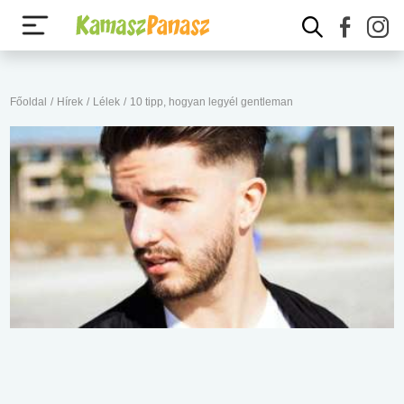
Főoldal
/
Hírek
/
Lélek
/
10 tipp, hogyan legyél gentleman