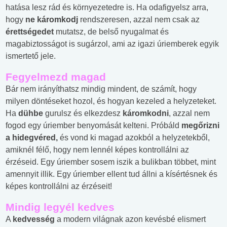
hatása lesz rád és környezetedre is. Ha odafigyelsz arra,
hogy
ne káromkodj
rendszeresen, azzal nem csak az
érettségedet
mutatsz, de belső nyugalmat és
magabiztosságot is sugárzol, ami az igazi úriemberek egyik
ismertető jele.
Fegyelmezd magad
Bár nem irányíthatsz mindig mindent, de számít, hogy
milyen döntéseket hozol, és hogyan kezeled a helyzeteket.
Ha
dühbe
gurulsz és elkezdesz
káromkodni
, azzal nem
fogod egy úriember benyomását kelteni. Próbáld
megőrizni
a hidegvéred,
és vond ki magad azokból a helyzetekből,
amiknél félő, hogy nem lennél képes kontrollálni az
érzéseid. Egy úriember sosem iszik a bulikban többet, mint
amennyit illik. Egy úriember ellent tud állni a kísértésnek és
képes kontrollálni az érzéseit!
Mindig legyél kedves
A
kedvesség
a modern világnak azon kevésbé elismert