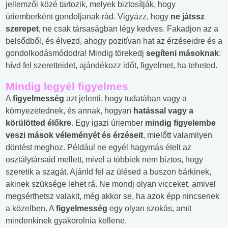
jellemzői közé tartozik, melyek biztosítják, hogy
úriemberként gondoljanak rád. Vigyázz, hogy
ne játssz
szerepet
, ne csak társaságban légy kedves. Fakadjon az a
belsődből, és élvezd, ahogy pozitívan hat az érzéseidre és a
gondolkodásmódodra! Mindig törekedj
segíteni másoknak
:
hívd fel szeretteidet, ajándékozz időt, figyelmet, ha teheted.
Mindig legyél figyelmes
A
figyelmesség
azt jelenti, hogy tudatában vagy a
környezetednek, és annak, hogyan
hatással vagy a
körülötted élőkre
. Egy igazi úriember
mindig figyelembe
veszi mások véleményét és érzéseit
, mielőtt valamilyen
döntést meghoz. Például ne egyél hagymás ételt az
osztálytársaid mellett, mivel a többiek nem biztos, hogy
szeretik a szagát. Ajánld fel az ülésed a buszon bárkinek,
akinek szüksége lehet rá. Ne mondj olyan vicceket, amivel
megsérthetsz valakit, még akkor se, ha azok épp nincsenek
a közelben. A
figyelmesség
egy olyan szokás, amit
mindenkinek gyakorolnia kellene.