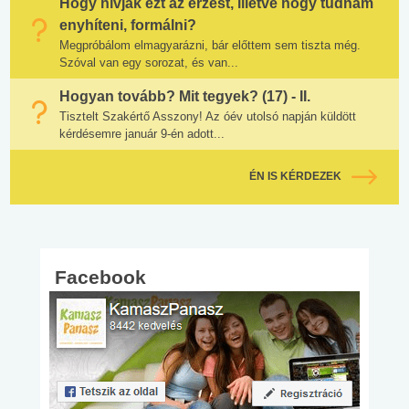
Hogy hívják ezt az érzést, illetve hogy tudnám
enyhíteni, formálni?
Megpróbálom elmagyarázni, bár előttem sem tiszta még.
Szóval van egy sorozat, és van...
Hogyan tovább? Mit tegyek? (17) - II.
Tisztelt Szakértő Asszony! Az óév utolsó napján küldött
kérdésemre január 9-én adott...
ÉN IS KÉRDEZEK
Facebook