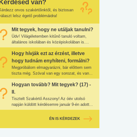
Kérdésed van?
Kérdezz orvos szakértőinktől, és biztosan
választ lelsz égető problémáidra!
Mit tegyek, hogy ne utáljak tanulni?
Üdv! Világéletemben kitűnő tanuló voltam,
általános iskolában és középiskolában is....
Hogy hívják ezt az érzést, illetve
hogy tudnám enyhíteni, formálni?
Megpróbálom elmagyarázni, bár előttem sem
tiszta még. Szóval van egy sorozat, és van...
Hogyan tovább? Mit tegyek? (17) -
II.
Tisztelt Szakértő Asszony! Az óév utolsó
napján küldött kérdésemre január 9-én adott...
ÉN IS KÉRDEZEK