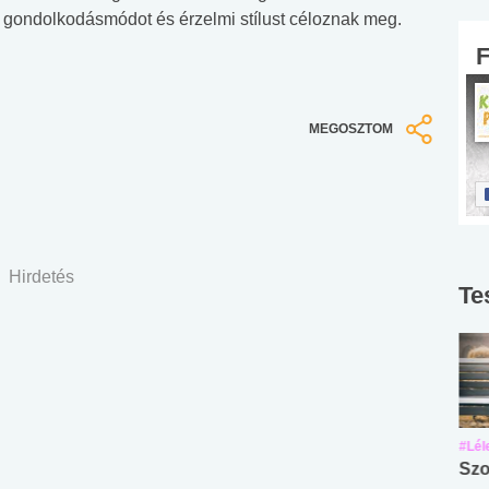
gondolkodásmódot és érzelmi stílust céloznak meg.
MEGOSZTOM
Hirdetés
Te
#Suli, munka
#Suli, munka
#Lél
Angol középfokú
Internet-függőség
Szo