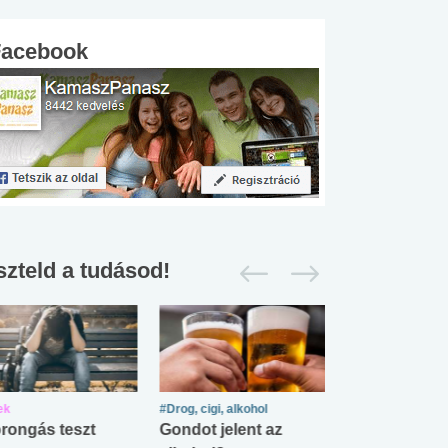
Facebook
szteld a tudásod!
ek
#Drog, cigi, alkohol
#Zöldövezet
rongás teszt
Gondot jelent az
Mekkora az ö