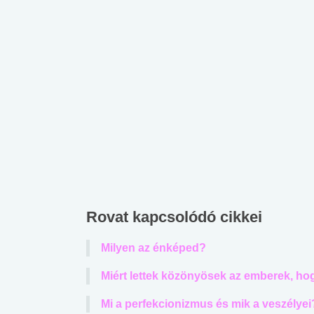
lábnyomod?
tudásteszt
Rovat kapcsolódó cikkei
Milyen az énképed?
Miért lettek közönyösek az emberek, ho
Mi a perfekcionizmus és mik a veszélyei