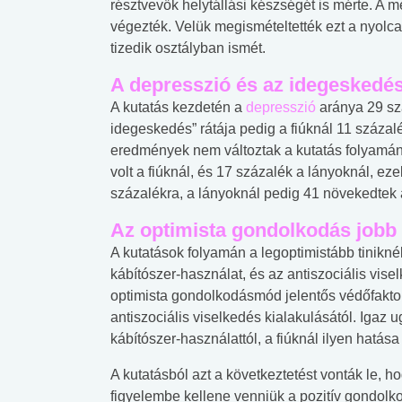
résztvevők helytállási készségét is mérte. A 
végezték. Velük megismételtették ezt a nyolca
tizedik osztályban ismét.
A depresszió és az idegeskedés
A kutatás kezdetén a
depresszió
aránya 29 szá
idegeskedés” rátája pedig a fiúknál 11 százal
eredmények nem változtak a kutatás folyamán.
volt a fiúknál, és 17 százalék a lányoknál, ez
százalékra, a lányoknál pedig 41 növekedtek 
Az optimista gondolkodás jobb
A kutatások folyamán a legoptimistább tinikné
kábítószer-használat, és az antiszociális vise
optimista gondolkodásmód jelentős védőfaktor
antiszociális viselkedés kialakulásától. Igaz
kábítószer-használattól, a fiúknál ilyen hatása
A kutatásból azt a következtetést vonták le,
figyelembe kellene venniük a pozitív gondolk