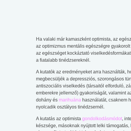
Ha valaki már kamaszként optimista, az egész 
az optimizmus mentális egészségre gyakorolt
az egészséget kockáztató viselkedésformákat
a fiatalabb tinédzsereknél.
A kutatók az eredményeket arra használták, h
megbecsüljék a depressziós, szorongásos tün
antiszociális viselkedés (társaitól elforduló, zá
emberekre jellemző) gyakoriságát, valamint 
dohány és
marihuána
használatát, csaknem h
nyolcadik osztályos tinédzsernél.
A kutatás az optimista
gondolkodásmódot
, in
készsége, másoknak nyújtott lelki támogatás, 