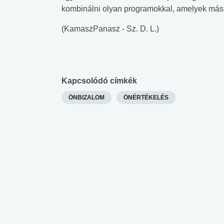
kombinálni olyan programokkal, amelyek más 
(KamaszPanasz - Sz. D. L.)
Kapcsolódó címkék
ÖNBIZALOM
ÖNÉRTÉKELÉS
 alkohol
#Zöldövezet
#Betegségek
lent az
Mekkora az ökológiai
Elsősegély