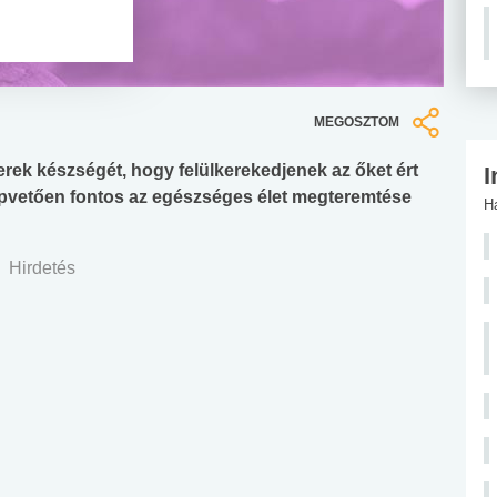
MEGOSZTOM
erek készségét, hogy felülkerekedjenek az őket ért
I
pvetően fontos az egészséges élet megteremtése
H
Hirdetés