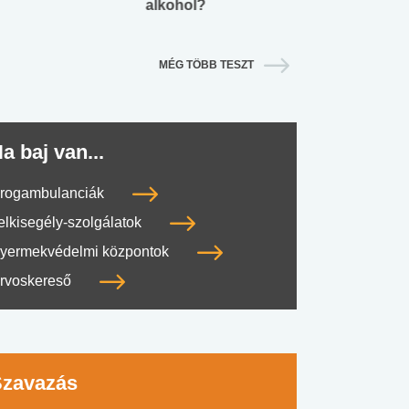
alkohol?
lábnyomod?
MÉG TÖBB TESZT
a baj van...
rogambulanciák
elkisegély-szolgálatok
yermekvédelmi központok
rvoskereső
Szavazás