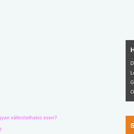
nyelvvizsga teszt -
teszt
No.42
H
D
L
G
O
gyan változtathatsz ezen?
?