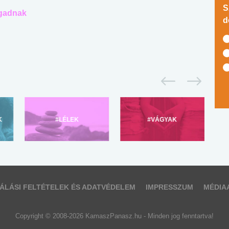
S
agadnak
d
K
#LÉLEK
#VÁGYAK
ÁLÁSI FELTÉTELEK ÉS ADATVÉDELEM
IMPRESSZUM
MÉDIA
Copyright © 2008-2026 KamaszPanasz.hu - Minden jog fenntartva!