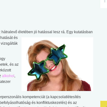
hátralevő életében jó hatással lesz rá.
Egy kutatásban
 hatását és
 vizsgálták
ogy
etek, és az
rkózott
az
alkohol
,
atezer
terperszonális kompetenciát (a kapcsolatlétesítés
befolyásolhatóság és konfliktuskezelés) és az