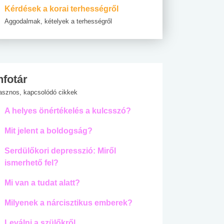
Kérdések a korai terhességről
Aggodalmak, kételyek a terhességről
nfotár
asznos, kapcsolódó cikkek
A helyes önértékelés a kulcsszó?
Mit jelent a boldogság?
Serdülőkori depresszió: Miről
ismerhető fel?
Mi van a tudat alatt?
Milyenek a nárcisztikus emberek?
Leválni a szülőkről