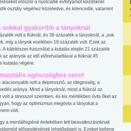
méréseket először a nyolcadik évfolyamot kezdőknél
dik osztály végéhez közeledve, és kilencedik, valamint
 sokkal gyakoribb a lányoknál
zalék volt a fiúknál, és 39 százalék a lányoknál, a „sok
ék, míg a lányok esetében 19 százalék volt. Ezek az
 A kábítószer-használat a kutatás elején 21 százalék
ek az arányok az idő előrehaladtával a fiúknál 45
a kutatás végére.
 mentális egészséghez vezet
l alacsonyabb volt a depresszió, az idegesség, a
lkedés aránya. Mind a lányoknál, mind a fiúknál az
 volt a stresszel szemben, és kis mértékben óvta őket az
 ugyan, hogy az optimizmus megóvta a lányokat a
 nem volt.
 hogy a mentálhigiéné érdekében tett beavatkozásoknak
odásmód elősegítésének lehetőségeit is. Ezeket kellene