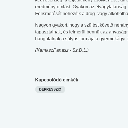
eredményromlást. Gyakori az étvágytalanság, az
Felismerését nehezítik a drog- vagy alkoholhas
Nagyon gyakori, hogy a szülést követő néhány
tapasztalnak, és felmerül bennük az anyaság
hangulatnak a súlyos formája a gyermekágyi 
(KamaszPanasz - Sz.D.L.)
Kapcsolódó címkék
DEPRESSZIÓ
 alkohol
#Zöldövezet
#Betegségek
lent az
Mekkora az ökológiai
Elsősegély
lábnyomod?
tudásteszt