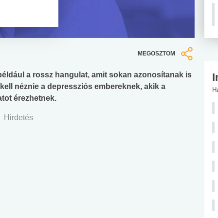
MEGOSZTOM
éldául a rossz hangulat, amit sokan azonosítanak is
I
kell néznie a depressziós embereknek, akik a
H
tot érezhetnek.
Hirdetés