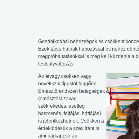
Gondolkodási nehézségek és csökkent koncent
Ezek társulhatnak habozással és nehéz döntésh
megpróbáltatásokkal is meg kell küzdenie a 
testsúlyváltozás.
Az étvágy csökken vagy
növekszik típustól függően.
Emésztőrendszeri betegségek
(emésztési zavar,
székrekedés, esetleg
hasmenés, fejfájás, hátfájás)
is jelentkezhetnek. Csökken a
érdeklődésük a szex iránt is,
ami párkapcsolati