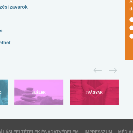
S
zési zavarok
d
i
ethet
K
#LÉLEK
#VÁGYAK
ÁLÁSI FELTÉTELEK ÉS ADATVÉDELEM
IMPRESSZUM
MÉDIA