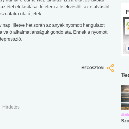
 étel elutasítása, félelem a lefekvéstől, az elalvástól.
ználatra utaló jelek.
 nap, illetve hét során az anyák nyomott hangulatot
ra való alkalmatlanságuk gondolata. Ennek a nyomott
depresszió.
MEGOSZTOM
Te
Hirdetés
#Suli, munka
#Suli, munka
#Lél
Angol középfokú
Internet-függőség
Szo
nyelvvizsga teszt -
teszt