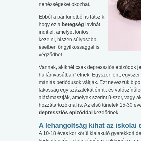
nehézségeket okozhat.
Ebből a pár tünetből is látszik,
hogy ez a
betegség
lavinát
indít el, amelyet fontos
kezelni, hiszen súlyosabb
esetben öngyilkossággal is
végződhet.
Vannak, akiknél csak depressziós epizódok jel
hullámvasútban” élnek. Egyszer fent, egyszer
mániás periódusok váltják. Ezt nevezzük bipol
lakosság egy százalékát érinti, és valószínűl
alátámasztják, amelyek szerint 8-szor, vagy a
hozzátartozóknál is. Az első tünetek 15-30 év
depressziós epizóddal
kezdődnek.
A lehangoltság kihat az iskolai
A 10-18 éves kor körül kialakuló gyerekkori 
kedvetlenség, a teljesítmény csökkenése, ame