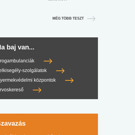
MÉG TÖBB TESZT
a baj van...
rogambulanciák
elkisegély-szolgálatok
yermekvédelmi központok
rvoskereső
Szavazás