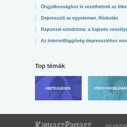
Öngyilkossághoz is vezethetnek az étke
Depresszió az egyetemen, főiskolán
Rapunzel-szindróma: a hajevés veszélye
Az internetfüggőség depresszióhoz vez
Top témák
ZÜLŐKNEK
#BETEGSÉGEK
#TESTI PROBLÉMÁ
FELHASZN