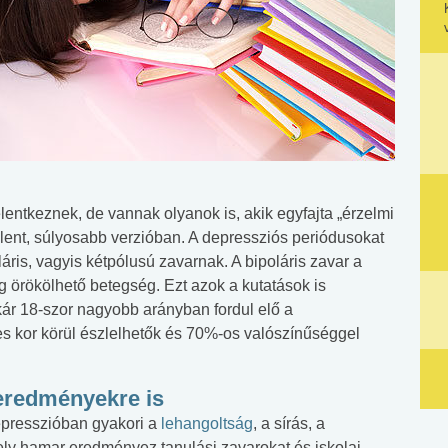
entkeznek, de vannak olyanok is, akik egyfajta „érzelmi
 lent, súlyosabb verzióban. A depressziós periódusokat
áris, vagyis kétpólusú zavarnak. A bipoláris zavar a
eg örökölhető betegség. Ezt azok a kutatások is
kár 18-szor nagyobb arányban fordul elő a
es kor körül észlelhetők és 70%-os valószínűséggel
 eredményekre is
depresszióban gyakori a
lehangoltság
, a sírás, a
ly hamar eredményez tanulási zavarokat és iskolai