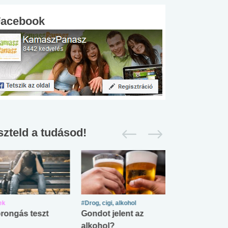
Facebook
szteld a tudásod!
ek
#Drog, cigi, alkohol
#Zöldövezet
rongás teszt
Gondot jelent az
Mekkora az ö
alkohol?
lábnyomod?