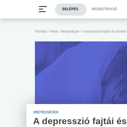
BELÉPÉS
REGISZTRÁCIÓ
Főoldal
/
Hírek
/
Betegségek
/
A depresszió fajtái és tünetei
#BETEGSÉGEK
A depresszió fajtái és