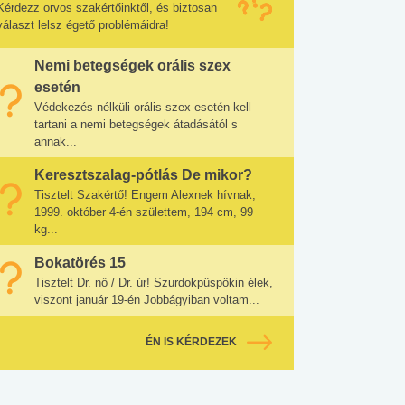
Kérdezz orvos szakértőinktől, és biztosan
választ lelsz égető problémáidra!
Nemi betegségek orális szex
esetén
Védekezés nélküli orális szex esetén kell
tartani a nemi betegségek átadásától s
annak...
Keresztszalag-pótlás De mikor?
Tisztelt Szakértő! Engem Alexnek hívnak,
1999. október 4-én születtem, 194 cm, 99
kg...
Bokatörés 15
Tisztelt Dr. nő / Dr. úr! Szurdokpüspökin élek,
viszont január 19-én Jobbágyiban voltam...
ÉN IS KÉRDEZEK