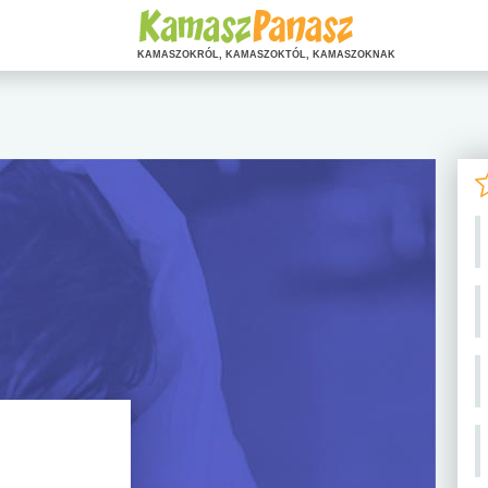
KAMASZOKRÓL, KAMASZOKTÓL, KAMASZOKNAK