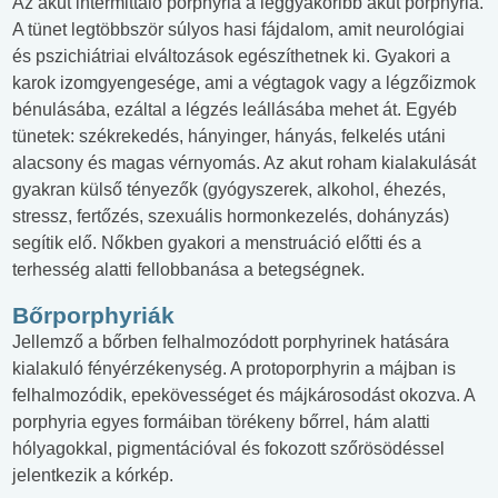
Az akut intermittáló porphyria a leggyakoribb akut porphyria.
A tünet legtöbbször súlyos hasi fájdalom, amit neurológiai
és pszichiátriai elváltozások egészíthetnek ki. Gyakori a
karok izomgyengesége, ami a végtagok vagy a légzőizmok
bénulásába, ezáltal a légzés leállásába mehet át. Egyéb
tünetek: székrekedés, hányinger, hányás, felkelés utáni
alacsony és magas vérnyomás. Az akut roham kialakulását
gyakran külső tényezők (gyógyszerek, alkohol, éhezés,
stressz, fertőzés, szexuális hormonkezelés, dohányzás)
segítik elő. Nőkben gyakori a menstruáció előtti és a
terhesség alatti fellobbanása a betegségnek.
Bőrporphyriák
Jellemző a bőrben felhalmozódott porphyrinek hatására
kialakuló fényérzékenység. A protoporphyrin a májban is
felhalmozódik, epekövességet és májkárosodást okozva. A
porphyria egyes formáiban törékeny bőrrel, hám alatti
hólyagokkal, pigmentációval és fokozott szőrösödéssel
jelentkezik a kórkép.