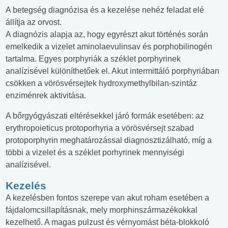
A betegség diagnózisa és a kezelése nehéz feladat elé
állítja az orvost.
A diagnózis alapja az, hogy egyrészt akut történés során
emelkedik a vizelet aminolaevulinsav és porphobilinogén
tartalma. Egyes porphyriák a széklet porphyrinek
analízisével különíthetőek el. Akut intermittáló porphyriában
csökken a vörösvérsejtek hydroxymethylbilan-szintáz
enziménrek aktivitása.
A bőrgyógyászati eltérésekkel járó formák esetében: az
erythropoieticus protoporhyria a vörösvérsejt szabad
protoporphyrin meghatározással diagnosztizálható, míg a
többi a vizelet és a széklet porhyrinek mennyiségi
analízisével.
Kezelés
A kezelésben fontos szerepe van akut roham esetében a
fájdalomcsillapításnak, mely morphinszármazékokkal
kezelhető. A magas pulzust és vérnyomást béta-blokkoló