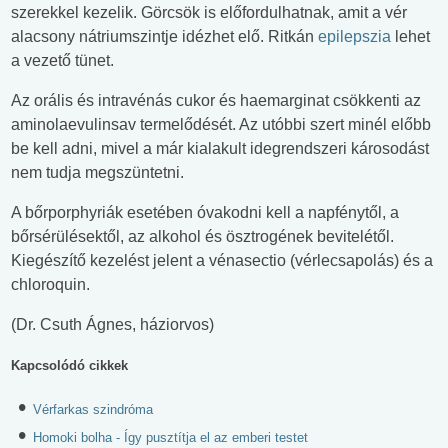
szerekkel kezelik. Görcsök is előfordulhatnak, amit a vér
alacsony nátriumszintje idézhet elő. Ritkán
epilepszia
lehet
a vezető tünet.
Az orális és intravénás cukor és haemarginat csökkenti az
aminolaevulinsav termelődését. Az utóbbi szert minél előbb
be kell adni, mivel a már kialakult idegrendszeri károsodást
nem tudja megszüntetni.
A bőrporphyriák esetében óvakodni kell a napfénytől, a
bőrsérülésektől, az alkohol és ösztrogének bevitelétől.
Kiegészítő kezelést jelent a vénasectio (vérlecsapolás) és a
chloroquin.
(Dr. Csuth Ágnes, háziorvos)
Kapcsolódó cikkek
Vérfarkas szindróma
Homoki bolha - Így pusztítja el az emberi testet