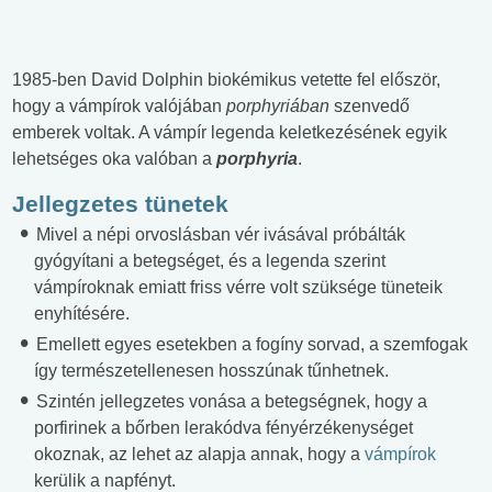
1985-ben David Dolphin biokémikus vetette fel először,
hogy a vámpírok valójában
porphyriában
szenvedő
emberek voltak. A vámpír legenda keletkezésének egyik
lehetséges oka valóban a
porphyria
.
Jellegzetes tünetek
Mivel a népi orvoslásban vér ivásával próbálták
gyógyítani a betegséget, és a legenda szerint
vámpíroknak emiatt friss vérre volt szüksége tüneteik
enyhítésére.
Emellett egyes esetekben a fogíny sorvad, a szemfogak
így természetellenesen hosszúnak tűnhetnek.
Szintén jellegzetes vonása a betegségnek, hogy a
porfirinek a bőrben lerakódva fényérzékenységet
okoznak, az lehet az alapja annak, hogy a
vámpírok
kerülik a napfényt.