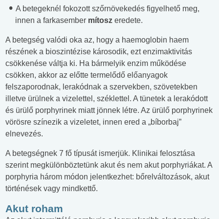
A betegeknél fokozott szőrnövekedés figyelhető meg,
innen a farkasember
mítosz
eredete.
A betegség valódi oka az, hogy a haemoglobin haem
részének a bioszintézise károsodik, ezt enzimaktivitás
csökkenése váltja ki. Ha bármelyik enzim működése
csökken, akkor az előtte termelődő előanyagok
felszaporodnak, lerakódnak a szervekben, szövetekben
illetve ürülnek a vizelettel, széklettel. A tünetek a lerakódott
és ürülő porphyrinek miatt jönnek létre. Az ürülő porphyrinek
vörösre színezik a vizeletet, innen ered a „bíborbaj”
elnevezés.
A betegségnek 7 fő típusát ismerjük. Klinikai felosztása
szerint megkülönböztetünk akut és nem akut porphyriákat. A
porphyria három módon jelentkezhet: bőrelváltozások, akut
történések vagy mindkettő.
Akut roham