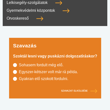
Lelkisegély-szolgálatok
Gyermekvédelmi központok
Orvoskereső
Szavazás
Szoktál lesni vagy puskázni dolgozatíráskor?
Sohasem fordult még elő.
Egyszer-kétszer volt már rá példa.
Gyakran elő szokott fordulni.
SZAVAZAT ELKÜLDÉSE