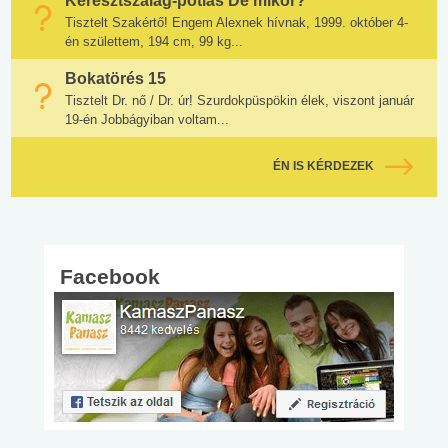
Keresztszalag-pótlás De mikor?
Tisztelt Szakértő! Engem Alexnek hívnak, 1999. október 4-
én születtem, 194 cm, 99 kg...
Bokatörés 15
Tisztelt Dr. nő / Dr. úr! Szurdokpüspökin élek, viszont január
19-én Jobbágyiban voltam...
ÉN IS KÉRDEZEK
Facebook