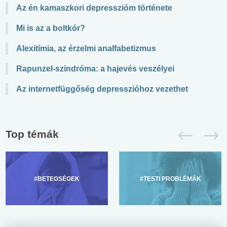
Az én kamaszkori depresszióm története
Mi is az a boltkór?
Alexitímia, az érzelmi analfabetizmus
Rapunzel-szindróma: a hajevés veszélyei
Az internetfüggőség depresszióhoz vezethet
Top témák
#BETEGSÉGEK
#TESTI PROBLÉMÁK