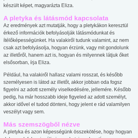
készült képet, magyarázta Eliza.
A pletyka és látásmód kapcsolata
Az eredmények azt mutatják, hogy a pletykákon keresztül
érkező információk befolyásolják látásmódunkat és
ítélőképességünket. Ha valakiről tudunk valamint, az nem
csak azt befolyásolja, hogyan érzünk, vagy mit gondolunk
az illetőről, hanem azt is, hogyan és milyennek látjuk őket
elsősorban, írja Eliza.
Például, ha valakiről hallasz valami rosszat, és később
személyesen is látod az illetőt, akkor jobban oda fogsz
figyelni az adott személy viselkedésére, jellemére. Később
pedig, ha már hosszabb ideje figyeled az adott személyt,
akkor idővel el tudod dönteni, hogy jelent e rád valamilyen
veszélyt vagy sem.
Más szemszögből nézve
A pletyka és azon képességünk összekötése, hogy hogyan