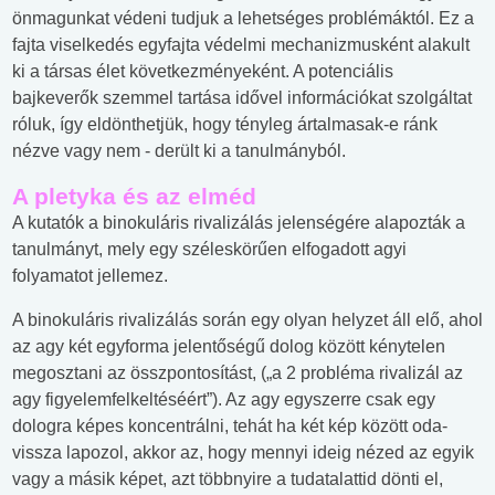
önmagunkat védeni tudjuk a lehetséges problémáktól. Ez a
fajta viselkedés egyfajta védelmi mechanizmusként alakult
ki a társas élet következményeként. A potenciális
bajkeverők szemmel tartása idővel információkat szolgáltat
róluk, így eldönthetjük, hogy tényleg ártalmasak-e ránk
nézve vagy nem - derült ki a tanulmányból.
A pletyka és az elméd
A kutatók a binokuláris rivalizálás jelenségére alapozták a
tanulmányt, mely egy széleskörűen elfogadott agyi
folyamatot jellemez.
A binokuláris rivalizálás során egy olyan helyzet áll elő, ahol
az agy két egyforma jelentőségű dolog között kénytelen
megosztani az összpontosítást, („a 2 probléma rivalizál az
agy figyelemfelkeltéséért”). Az agy egyszerre csak egy
dologra képes koncentrálni, tehát ha két kép között oda-
vissza lapozol, akkor az, hogy mennyi ideig nézed az egyik
vagy a másik képet, azt többnyire a tudatalattid dönti el,