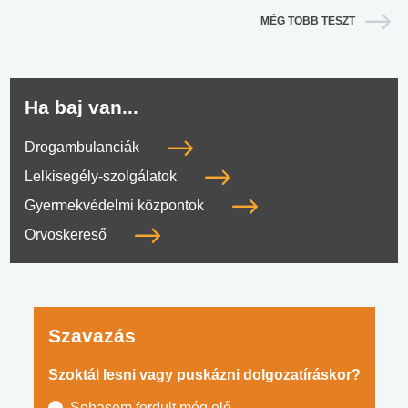
MÉG TÖBB TESZT
Ha baj van...
Drogambulanciák
Lelkisegély-szolgálatok
Gyermekvédelmi központok
Orvoskereső
Szavazás
Szoktál lesni vagy puskázni dolgozatíráskor?
Sohasem fordult még elő.