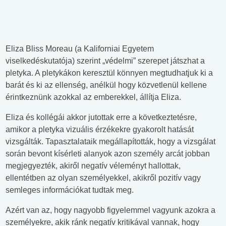
Eliza Bliss Moreau (a Kaliforniai Egyetem
viselkedéskutatója) szerint „védelmi” szerepet játszhat a
pletyka. A pletykákon keresztül könnyen megtudhatjuk ki a
barát és ki az ellenség, anélkül hogy közvetlenül kellene
érintkeznünk azokkal az emberekkel, állítja Eliza.
Eliza és kollégái akkor jutottak erre a következtetésre,
amikor a pletyka vizuális érzékekre gyakorolt hatását
vizsgálták. Tapasztalataik megállapították, hogy a vizsgálat
során bevont kísérleti alanyok azon személy arcát jobban
megjegyezték, akiről negatív véleményt hallottak,
ellentétben az olyan személyekkel, akikről pozitív vagy
semleges információkat tudtak meg.
Azért van az, hogy nagyobb figyelemmel vagyunk azokra a
személyekre, akik ránk negatív kritikával vannak, hogy