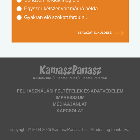
Egyszer-kétszer volt már rá példa.
Gyakran elő szokott fordulni.
SZAVAZAT ELKÜLDÉSE
KAMASZOKRÓL, KAMASZOKTÓL, KAMASZOKNAK
FELHASZNÁLÁSI FELTÉTELEK ÉS ADATVÉDELEM
IMPRESSZUM
MÉDIAAJÁNLAT
KAPCSOLAT
Copyright © 2008-2026 KamaszPanasz.hu - Minden jog fenntartva!