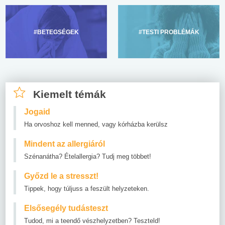
#BETEGSÉGEK
#TESTI PROBLÉMÁK
Kiemelt témák
Jogaid
Ha orvoshoz kell menned, vagy kórházba kerülsz
Mindent az allergiáról
Szénanátha? Ételallergia? Tudj meg többet!
Győzd le a stresszt!
Tippek, hogy túljuss a feszült helyzeteken.
Elsősegély tudásteszt
Tudod, mi a teendő vészhelyzetben? Teszteld!