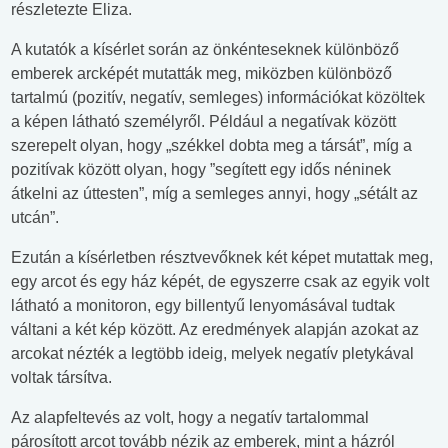
részletezte Eliza.
A kutatók a kísérlet során az önkénteseknek különböző
emberek arcképét mutatták meg, miközben különböző
tartalmú (pozitív, negatív, semleges) információkat közöltek
a képen látható személyről. Például a negatívak között
szerepelt olyan, hogy „székkel dobta meg a társát”, míg a
pozitívak között olyan, hogy ”segített egy idős néninek
átkelni az úttesten”, míg a semleges annyi, hogy „sétált az
utcán”.
Ezután a kísérletben résztvevőknek két képet mutattak meg,
egy arcot és egy ház képét, de egyszerre csak az egyik volt
látható a monitoron, egy billentyű lenyomásával tudtak
váltani a két kép között. Az eredmények alapján azokat az
arcokat nézték a legtöbb ideig, melyek negatív pletykával
voltak társítva.
Az alapfeltevés az volt, hogy a negatív tartalommal
párosított arcot tovább nézik az emberek, mint a házról