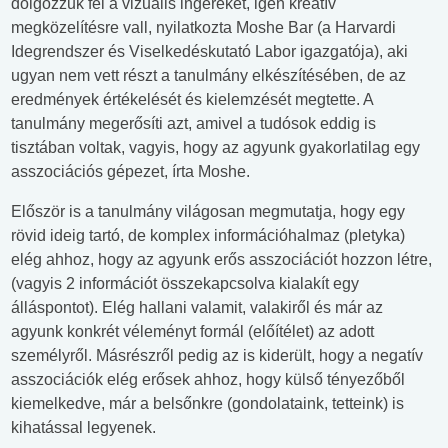
dolgozzuk fel a vizuális ingereket, igen kreatív
megközelítésre vall, nyilatkozta Moshe Bar (a Harvardi
Idegrendszer és Viselkedéskutató Labor igazgatója), aki
ugyan nem vett részt a tanulmány elkészítésében, de az
eredmények értékelését és kielemzését megtette. A
tanulmány megerősíti azt, amivel a tudósok eddig is
tisztában voltak, vagyis, hogy az agyunk gyakorlatilag egy
asszociációs gépezet, írta Moshe.
Először is a tanulmány világosan megmutatja, hogy egy
rövid ideig tartó, de komplex információhalmaz (pletyka)
elég ahhoz, hogy az agyunk erős asszociációt hozzon létre,
(vagyis 2 információt összekapcsolva kialakít egy
álláspontot). Elég hallani valamit, valakiről és már az
agyunk konkrét véleményt formál (előítélet) az adott
személyről. Másrészről pedig az is kiderült, hogy a negatív
asszociációk elég erősek ahhoz, hogy külső tényezőből
kiemelkedve, már a belsőnkre (gondolataink, tetteink) is
kihatással legyenek.