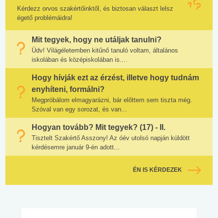
Kérdezz orvos szakértőinktől, és biztosan választ lelsz
égető problémáidra!
Mit tegyek, hogy ne utáljak tanulni?
Üdv! Világéletemben kitűnő tanuló voltam, általános
iskolában és középiskolában is....
Hogy hívják ezt az érzést, illetve hogy tudnám
enyhíteni, formálni?
Megpróbálom elmagyarázni, bár előttem sem tiszta még.
Szóval van egy sorozat, és van...
Hogyan tovább? Mit tegyek? (17) - II.
Tisztelt Szakértő Asszony! Az óév utolsó napján küldött
kérdésemre január 9-én adott...
ÉN IS KÉRDEZEK