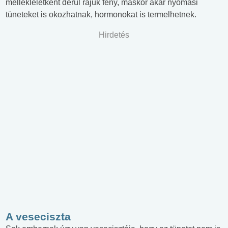
mellékleletként derül rájuk fény, máskor akár nyomási
tüneteket is okozhatnak, hormonokat is termelhetnek.
Hirdetés
A veseciszta