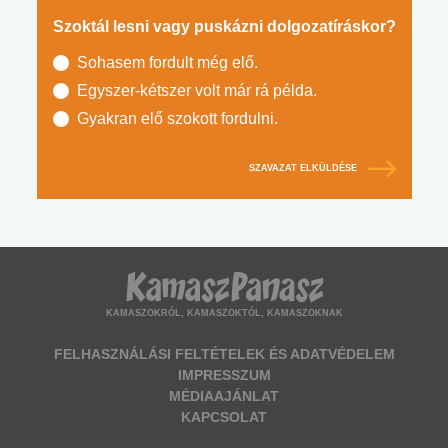
Szoktál lesni vagy puskázni dolgozatíráskor?
Sohasem fordult még elő.
Egyszer-kétszer volt már rá példa.
Gyakran elő szokott fordulni.
SZAVAZAT ELKÜLDÉSE
KAMASZOKRÓL, KAMASZOKTÓL, KAMASZOKNAK
FELHASZNÁLÁSI FELTÉTELEK ÉS ADATVÉDELEM
IMPRESSZUM
MÉDIAAJÁNLAT
KAPCSOLAT