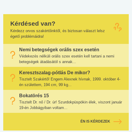
Kérdésed van?
Kérdezz orvos szakértőinktől, és biztosan választ lelsz
égető problémáidra!
Nemi betegségek orális szex esetén
Védekezés nélküli orális szex esetén kell tartani a nemi
betegségek átadásától s annak...
Keresztszalag-pótlás De mikor?
Tisztelt Szakértő! Engem Alexnek hívnak, 1999. október 4-
én születtem, 194 cm, 99 kg...
Bokatörés 15
Tisztelt Dr. nő / Dr. úr! Szurdokpüspökin élek, viszont január
19-én Jobbágyiban voltam...
ÉN IS KÉRDEZEK