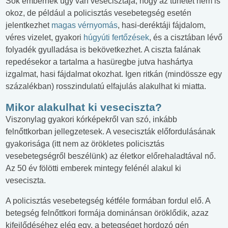
Sok embernek úgy van vesecisztája, hogy az tünetet nem is
okoz, de például a policisztás vesebetegség esetén
jelentkezhet
magas vérnyomás
, hasi-deréktáji fájdalom,
véres vizelet, gyakori
húgyúti fertőzések
, és a cisztában lévő
folyadék gyulladása is bekövetkezhet. A ciszta falának
repedésekor a tartalma a hasüregbe jutva hashártya
izgalmat, hasi fájdalmat okozhat. Igen ritkán (mindössze egy
százalékban) rosszindulatú elfajulás alakulhat ki miatta.
Mikor alakulhat ki veseciszta?
Viszonylag gyakori kórképekről van szó, inkább
felnőttkorban jellegzetesek. A veseciszták előfordulásának
gyakorisága (itt nem az örökletes policisztás
vesebetegségről beszélünk) az életkor előrehaladtával nő.
Az 50 év fölötti emberek mintegy felénél alakul ki
veseciszta.
A policisztás vesebetegség kétféle formában fordul elő. A
betegség felnőttkori formája dominánsan öröklődik, azaz
kifejlődéséhez elég egy, a betegséget hordozó gén