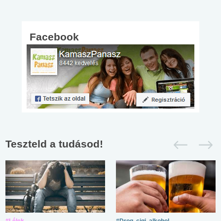
Facebook
Teszteld a tudásod!
#Lélek
#Drog, cigi, alkohol