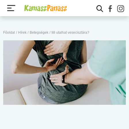
Főoldal
/
Hírek
/
Betegségek
/
Mi utalhat vesecisztára?