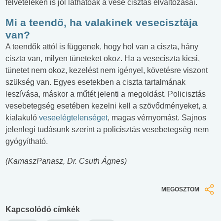
felvételeken is jól láthatóak a vese cisztás elváltozásai.
Mi a teendő, ha valakinek vesecisztája
van?
A teendők attól is függenek, hogy hol van a ciszta, hány
ciszta van, milyen tüneteket okoz. Ha a veseciszta kicsi,
tünetet nem okoz, kezelést nem igényel, követésre viszont
szükség van. Egyes esetekben a ciszta tartalmának
leszívása, máskor a műtét jelenti a megoldást. Policisztás
vesebetegség esetében kezelni kell a szövődményeket, a
kialakuló
veseelégtelenséget
, magas vérnyomást. Sajnos
jelenlegi tudásunk szerint a policisztás vesebetegség nem
gyógyítható.
(KamaszPanasz, Dr. Csuth Ágnes)
MEGOSZTOM
Kapcsolódó címkék