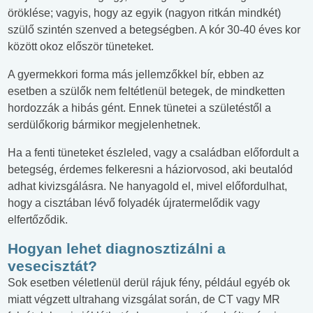
öröklése; vagyis, hogy az egyik (nagyon ritkán mindkét)
szülő szintén szenved a betegségben. A kór 30-40 éves kor
között okoz először tüneteket.
A gyermekkori forma más jellemzőkkel bír, ebben az
esetben a szülők nem feltétlenül betegek, de mindketten
hordozzák a hibás gént. Ennek tünetei a születéstől a
serdülőkorig bármikor megjelenhetnek.
Ha a fenti tüneteket észleled, vagy a családban előfordult a
betegség, érdemes felkeresni a háziorvosod, aki beutalód
adhat kivizsgálásra. Ne hanyagold el, mivel előfordulhat,
hogy a cisztában lévő folyadék újratermelődik vagy
elfertőződik.
Hogyan lehet diagnosztizálni a
vesecisztát?
Sok esetben véletlenül derül rájuk fény, például egyéb ok
miatt végzett ultrahang vizsgálat során, de CT vagy MR