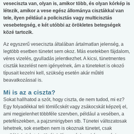
veseciszta van, olyan is, amikor több, és olyan kórkép is
létezik, amikor a vese egész állománya cisztákkal van
tele, ilyen például a policisztás vagy multicisztás
vesebetegség, e két utóbbi az örökletes betegségek
közé tartozik.
Az egyszerű veseciszta általában ártalmatlan jelenség, a
legtöbb esetben tünetet sem okoz. Más esetekben fájdalom,
véres vizelés, gyulladás jelentkezhet. A kicsi, tünetmentes
ciszták kezelést nem igényelnek, ám a tüneteket is okozó
típusait kezelni kell, szükség esetén akár műtéti
beavatkozással is.
Mi is az a ciszta?
Sokat hallhatod a szót, hogy ciszta, de nem tudod, mi ez?
Egy folyadékkal teli tömlőcskét vagy zsákocskát képzelj el,
ami megjelenhet többféle szervben, például a vesében, a
petefészekben, a pajzsmirigyben stb. Tünetei változatosak
lehetnek, sok esetben nem is okoznak tünetet, csak