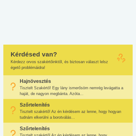
Kérdésed van?
Kérdezz orvos szakértőinktől, és biztosan választ lelsz
égető problémáidra!
Hajnövesztés
Tisztelt Szakértő! Egy lány ismerősöm nemrég levágatta a
haját, de nagyon megbánta. Azóta...
Szőrtelenítés
Tisztelt szakértő! Az én kérdésem az lenne, hogy hogyan
tudnám elkerülni a borotválás...
Szőrtelenítés
Tisztelt szakértő! Az én kérdésem az lenne, hogy