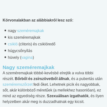
Körvonalakban az alábbiakról lesz szó:
nagy
szeméremajkak
kis szeméremajkak
csikló
(clitoris) és csiklóredő
húgycsőnyílás
hüvely (
vagina
)
Nagy szeméremajkak
A szeméremajkak többé-kevésbé elrejtik a vulva többi
részét.
Bőrből és zsírszövetből állnak
, és a pubertás után
szeméremszőrzet
fedi őket. Lehetnek picik és nagyobbak,
sőt, akár különböző méretűek (a mellekhez hasonlóan), ez
mind az egyediség része.
Szexuálisan izgathatók
, és ilyen
helyzetben akár meg is duzzadhatnak egy kicsit.