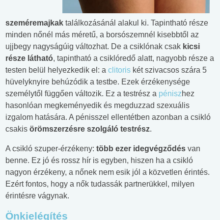
szeméremajkak
találkozásánál alakul ki. Tapintható része
minden nőnél más méretű, a borsószemnél kisebbtől az
ujjbegy nagyságúig változhat. De a csiklónak csak
kicsi
része látható
, tapintható a csiklóredő alatt, nagyobb része a
testen belül helyezkedik el: a
clitoris
két szivacsos szára 5
hüvelyknyire behúzódik a testbe. Ezek érzékenysége
személytől függően változik. Ez a testrész a
pénisz
hez
hasonlóan megkeményedik és megduzzad szexuális
izgalom hatására. A pénisszel ellentétben azonban a csikló
csakis
örömszerzésre szolgáló testrész
.
A csikló szuper-érzékeny:
több ezer idegvégződés
van
benne. Ez jó és rossz hír is egyben, hiszen ha a csikló
nagyon érzékeny, a nőnek nem esik jól a közvetlen érintés.
Ezért fontos, hogy a nők tudassák partnerükkel, milyen
érintésre vágynak.
Önkielégítés