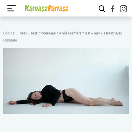
Főoldal
/
Hírek
/
Testi problémák
/
A női szeméremtest – egy kis használati
útmutató