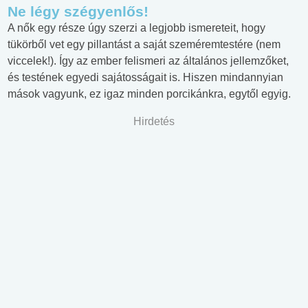
Ne légy szégyenlős!
A nők egy része úgy szerzi a legjobb ismereteit, hogy
tükörből vet egy pillantást a saját szeméremtestére (nem
viccelek!). Így az ember felismeri az általános jellemzőket,
és testének egyedi sajátosságait is. Hiszen mindannyian
mások vagyunk, ez igaz minden porcikánkra, egytől egyig.
Hirdetés