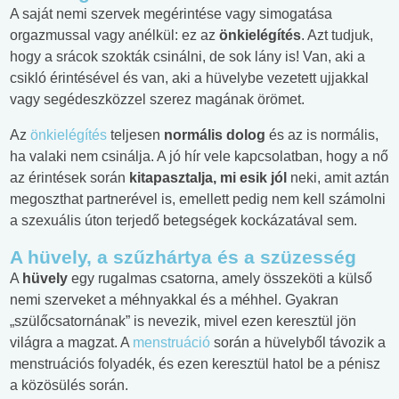
A saját nemi szervek megérintése vagy simogatása
orgazmussal vagy anélkül: ez az
önkielégítés
. Azt tudjuk,
hogy a srácok szokták csinálni, de sok lány is! Van, aki a
csikló érintésével és van, aki a hüvelybe vezetett ujjakkal
vagy segédeszközzel szerez magának örömet.
Az
önkielégítés
teljesen
normális dolog
és az is normális,
ha valaki nem csinálja. A jó hír vele kapcsolatban, hogy a nő
az érintések során
kitapasztalja, mi esik jól
neki, amit aztán
megoszthat partnerével is, emellett pedig nem kell számolni
a szexuális úton terjedő betegségek kockázatával sem.
A hüvely, a szűzhártya és a szüzesség
A
hüvely
egy rugalmas csatorna, amely összeköti a külső
nemi szerveket a méhnyakkal és a méhhel. Gyakran
„szülőcsatornának” is nevezik, mivel ezen keresztül jön
világra a magzat. A
menstruáció
során a hüvelyből távozik a
menstruációs folyadék, és ezen keresztül hatol be a pénisz
a közösülés során.