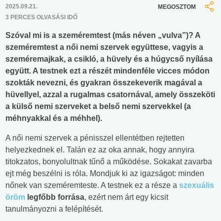
2025.09.21.
MEGOSZTOM
3 PERCES OLVASÁSI IDŐ
Szóval mi is a szeméremtest (más néven „vulva”)? A
szeméremtest a női nemi szervek együttese, vagyis a
szeméremajkak, a csikló, a hüvely és a húgycső nyílása
együtt. A testnek ezt a részét mindenféle vicces módon
szokták nevezni, és gyakran összekeverik magával a
hüvellyel, azzal a rugalmas csatornával, amely összeköti
a külső nemi szerveket a belső nemi szervekkel (a
méhnyakkal és a méhhel).
A női nemi szervek a pénisszel ellentétben rejtetten
helyezkednek el. Talán ez az oka annak, hogy annyira
titokzatos, bonyolultnak tűnő a működése. Sokakat zavarba
ejt még beszélni is róla. Mondjuk ki az igazságot: minden
nőnek van szeméremteste. A testnek ez a része a
szexuális
öröm
legfőbb forrása
, ezért nem árt egy kicsit
tanulmányozni a felépítését.