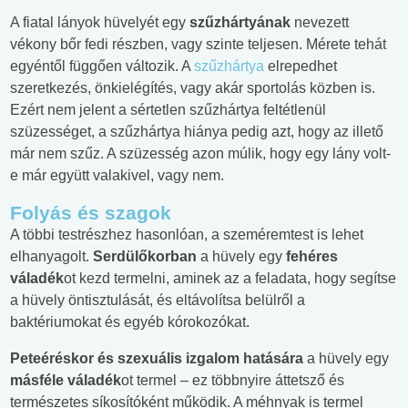
A fiatal lányok hüvelyét egy
szűzhártyának
nevezett
vékony bőr fedi részben, vagy szinte teljesen. Mérete tehát
egyéntől függően változik. A
szűzhártya
elrepedhet
szeretkezés, önkielégítés, vagy akár sportolás közben is.
Ezért nem jelent a sértetlen szűzhártya feltétlenül
szüzességet, a szűzhártya hiánya pedig azt, hogy az illető
már nem szűz. A szüzesség azon múlik, hogy egy lány volt-
e már együtt valakivel, vagy nem.
Folyás és szagok
A többi testrészhez hasonlóan, a szeméremtest is lehet
elhanyagolt.
Serdülőkorban
a hüvely egy
fehéres
váladék
ot kezd termelni, aminek az a feladata, hogy segítse
a hüvely öntisztulását, és eltávolítsa belülről a
baktériumokat és egyéb kórokozókat.
Peteéréskor és szexuális izgalom hatására
a hüvely egy
másféle váladék
ot termel – ez többnyire áttetsző és
természetes síkosítóként működik. A méhnyak is termel