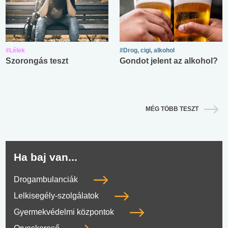
#Lélek
#Drog, cigi, alkohol
Szorongás teszt
Gondot jelent az alkohol?
MÉG TÖBB TESZT
Ha baj van...
Drogambulanciák
Lelkisegély-szolgálatok
Gyermekvédelmi központok