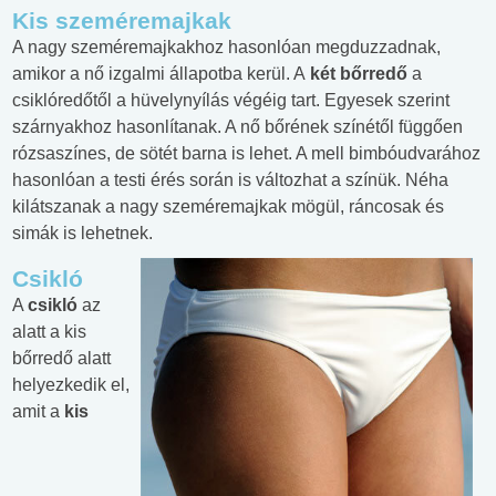
Kis szeméremajkak
A nagy szeméremajkakhoz hasonlóan megduzzadnak,
amikor a nő izgalmi állapotba kerül. A
két bőrredő
a
csiklóredőtől a hüvelynyílás végéig tart. Egyesek szerint
szárnyakhoz hasonlítanak. A nő bőrének színétől függően
rózsaszínes, de sötét barna is lehet. A mell bimbóudvarához
hasonlóan a testi érés során is változhat a színük. Néha
kilátszanak a nagy szeméremajkak mögül, ráncosak és
simák is lehetnek.
Csikló
A
csikló
az
alatt a kis
bőrredő alatt
helyezkedik el,
amit a
kis