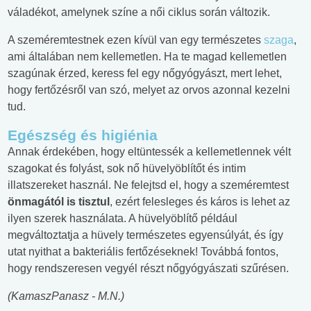
váladékot, amelynek színe a női ciklus során változik.
A szeméremtestnek ezen kívül van egy természetes
szaga
,
ami általában nem kellemetlen. Ha te magad kellemetlen
szagúnak érzed, keress fel egy nőgyógyászt, mert lehet,
hogy fertőzésről van szó, melyet az orvos azonnal kezelni
tud.
Egészség és higiénia
Annak érdekében, hogy eltüntessék a kellemetlennek vélt
szagokat és folyást, sok nő hüvelyöblítőt és intim
illatszereket használ. Ne felejtsd el, hogy a szeméremtest
önmagától is tisztul
, ezért felesleges és káros is lehet az
ilyen szerek használata. A hüvelyöblítő például
megváltoztatja a hüvely természetes egyensúlyát, és így
utat nyithat a bakteriális fertőzéseknek! Továbbá fontos,
hogy rendszeresen vegyél részt nőgyógyászati szűrésen.
(KamaszPanasz - M.N.)