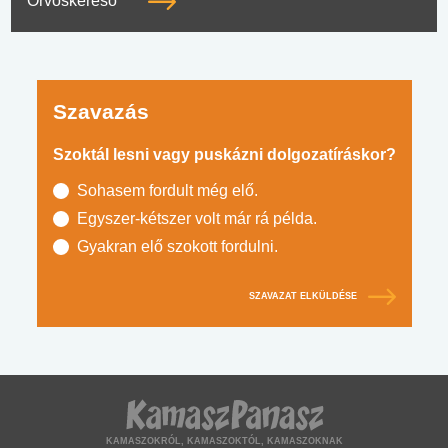
Orvoskereső
Szavazás
Szoktál lesni vagy puskázni dolgozatíráskor?
Sohasem fordult még elő.
Egyszer-kétszer volt már rá példa.
Gyakran elő szokott fordulni.
SZAVAZAT ELKÜLDÉSE
KAMASZOKRÓL, KAMASZOKTÓL, KAMASZOKNAK