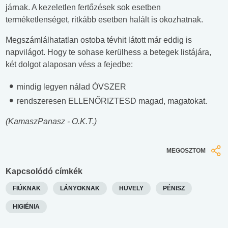
járnak. A kezeletlen fertőzések sok esetben
terméketlenséget, ritkább esetben halált is okozhatnak.
Megszámlálhatatlan ostoba tévhit látott már eddig is
napvilágot. Hogy te sohase kerülhess a betegek listájára,
két dolgot alaposan véss a fejedbe:
mindig legyen nálad ÓVSZER
rendszeresen ELLENŐRIZTESD magad, magatokat.
(KamaszPanasz - O.K.T.)
MEGOSZTOM
Kapcsolódó címkék
FIÚKNAK
LÁNYOKNAK
HÜVELY
PÉNISZ
HIGIÉNIA