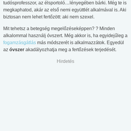
tudósprofesszor, az élsportoló…lényegében bárki. Még te is
megkaphatod, akár az első nemi együttlét alkalmával is. Aki
biztosan nem lehet fertőzött: aki nem szexel.
Mit tehetsz a betegség megelőzéseképpen? ? Minden
alkalommal használj óvszert. Még akkor is, ha egyidejűleg a
fogamzásgátlás
más módszerét is alkalmazzátok. Egyedül
az
óvszer
akadályozhatja meg a fertőzések terjedését.
Hirdetés