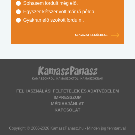
Sohasem fordult még elő.
Egyszer-kétszer volt már rá példa.
Gyakran elő szokott fordulni.
SZAVAZAT ELKÜLDÉSE
KAMASZOKRÓL, KAMASZOKTÓL, KAMASZOKNAK
FELHASZNÁLÁSI FELTÉTELEK ÉS ADATVÉDELEM
IMPRESSZUM
MÉDIAAJÁNLAT
KAPCSOLAT
Copyright © 2008-2026 KamaszPanasz.hu - Minden jog fenntartva!