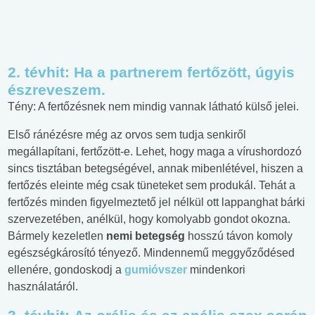
2. tévhit: Ha a partnerem fertőzött, úgyis
észreveszem.
Tény: A fertőzésnek nem mindig vannak látható külső jelei.
Első ránézésre még az orvos sem tudja senkiről
megállapítani, fertőzött-e. Lehet, hogy maga a vírushordozó
sincs tisztában betegségével, annak mibenlétével, hiszen a
fertőzés eleinte még csak tüneteket sem produkál. Tehát a
fertőzés minden figyelmeztető jel nélkül ott lappanghat bárki
szervezetében, anélkül, hogy komolyabb gondot okozna.
Bármely kezeletlen
nemi betegség
hosszú távon komoly
egészségkárosító tényező. Mindennemű meggyőződésed
ellenére, gondoskodj a
gumióvszer
mindenkori
használatáról.