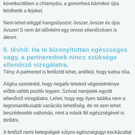
következtében a chlamydia, a gonorrhea bármikor újra
felüthetik a fejüket.
Nem lehet eléggé hangsúlyozni: óvszer, óvszer és újra
óvszer! S nem árt időnként egy orvosi ellenőrzésen is
átesni.
5. tévhit: Ha te bizonyítottan egészséges
vagy, a partnerednek nincs szüksége
ellenőrző vizsgálatra.
Tény: A partnered is fertőzött lehet, anélkül, hogy tudna róla.
Aligha szeretnéd, hogy negatív leleteid végeredménye
előbb-utóbb pozitív legyen. Szóval menjetek együtt
ellenőrző vizsgálatra. Lehet, hogy egy ilyen találka nem a
legromantikusabb variációs lehetőség, de mi sem lehet
beszédesebb vallomás, mint a másik fél egészségével is
törődni.
A fertőző nemi betegségek súlyos egészségügyi kockázattal