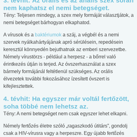
3. tévhit:
Az orális és az anális szex során
nem kaphatsz el nemi betegséget.
Tény: Teljesen mindegy, a szex mely formáját választjátok, a
nemi betegséget bárhogyan elkaphatod.
A vírusok és a
baktériumok
a száj, a végbél és a nemi
szervek nyálkahártyájának apró sérülésein, repedésein
keresztül könnyedén bejuthatnak az emberi szervezetbe.
Némely vírustörzs - például a herpesz - a bőrrel való
érintkezés útján is terjed. Az óvszerhasználat a szex
bármely formájánál feltétlenül szükséges. Az orális
élvezetek további fokozásához ízesített óvszert is
kifejlesztettek.
4. tévhit:
Ha egyszer már voltál fertőzött,
soha többé nem lehetsz az.
Tény: A nemi betegséget nem csak egyszer lehet elkapni.
Némely fertőzés életre szóló „ragaszkodó útitárs”, gondolj
csak a HIV-vírusra vagy a herpeszre. Egy újabb fertőzés