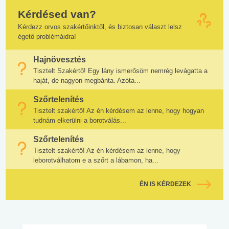
Kérdésed van?
Kérdezz orvos szakértőinktől, és biztosan választ lelsz
égető problémáidra!
Hajnövesztés
Tisztelt Szakértő! Egy lány ismerősöm nemrég levágatta a
haját, de nagyon megbánta. Azóta...
Szőrtelenítés
Tisztelt szakértő! Az én kérdésem az lenne, hogy hogyan
tudnám elkerülni a borotválás...
Szőrtelenítés
Tisztelt szakértő! Az én kérdésem az lenne, hogy
leborotválhatom e a szőrt a lábamon, ha...
ÉN IS KÉRDEZEK