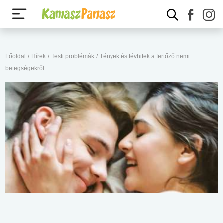
Főoldal
/
Hírek
/
Testi problémák
/
Tények és tévhitek a fertőző nemi
betegségekről