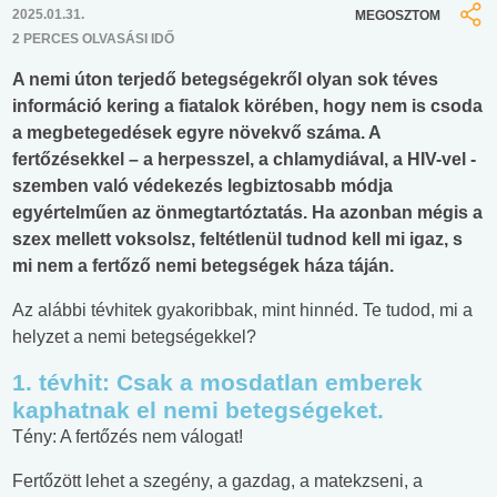
2025.01.31.
MEGOSZTOM
2 PERCES OLVASÁSI IDŐ
A nemi úton terjedő betegségekről olyan sok téves
információ kering a fiatalok körében, hogy nem is csoda
a megbetegedések egyre növekvő száma. A
fertőzésekkel – a herpesszel, a chlamydiával, a HIV-vel -
szemben való védekezés legbiztosabb módja
egyértelműen az önmegtartóztatás. Ha azonban mégis a
szex mellett voksolsz, feltétlenül tudnod kell mi igaz, s
mi nem a fertőző nemi betegségek háza táján.
Az alábbi tévhitek gyakoribbak, mint hinnéd. Te tudod, mi a
helyzet a nemi betegségekkel?
1. tévhit: Csak a mosdatlan emberek
kaphatnak el nemi betegségeket
.
Tény: A fertőzés nem válogat!
Fertőzött lehet a szegény, a gazdag, a matekzseni, a