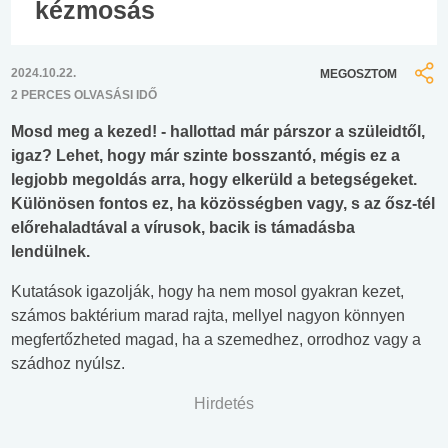
kézmosás
2024.10.22.
MEGOSZTOM
2 PERCES OLVASÁSI IDŐ
Mosd meg a kezed! - hallottad már párszor a szüleidtől,
igaz? Lehet, hogy már szinte bosszantó, mégis ez a
legjobb megoldás arra, hogy elkerüld a betegségeket.
Különösen fontos ez, ha közösségben vagy, s az ősz-tél
előrehaladtával a vírusok, bacik is támadásba
lendülnek.
Kutatások igazolják, hogy ha nem mosol gyakran kezet,
számos baktérium marad rajta, mellyel nagyon könnyen
megfertőzheted magad, ha a szemedhez, orrodhoz vagy a
szádhoz nyúlsz.
Hirdetés