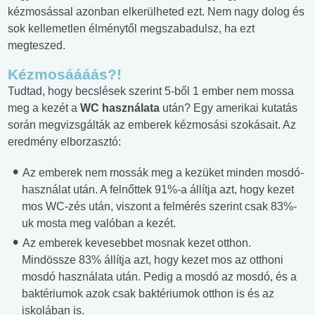
kézmosással azonban elkerülheted ezt. Nem nagy dolog és
sok kellemetlen élménytől megszabadulsz, ha ezt
megteszed.
Kézmosáááás?!
Tudtad, hogy becslések szerint 5-ből 1 ember nem mossa
meg a kezét a
WC használata
után? Egy amerikai kutatás
során megvizsgálták az emberek kézmosási szokásait. Az
eredmény elborzasztó:
Az emberek nem mossák meg a kezüket minden mosdó-
használat után. A felnőttek 91%-a állítja azt, hogy kezet
mos WC-zés után, viszont a felmérés szerint csak 83%-
uk mosta meg valóban a kezét.
Az emberek kevesebbet mosnak kezet otthon.
Mindössze 83% állítja azt, hogy kezet mos az otthoni
mosdó használata után. Pedig a mosdó az mosdó, és a
baktériumok azok csak baktériumok otthon is és az
iskolában is.