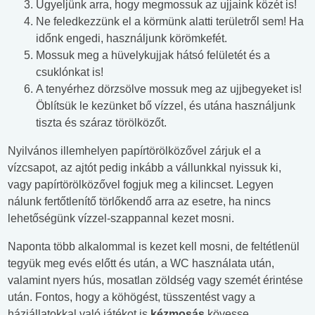
Ügyeljünk arra, hogy megmossuk az ujjaink közét is!
Ne feledkezzünk el a körmünk alatti területről sem! Ha
időnk engedi, használjunk körömkefét.
Mossuk meg a hüvelykujjak hátsó felületét és a
csuklónkat is!
A tenyérhez dörzsölve mossuk meg az ujjbegyeket is!
Öblítsük le kezünket bő vízzel, és utána használjunk
tiszta és száraz törölközőt.
Nyilvános illemhelyen papírtörölközővel zárjuk el a
vízcsapot, az ajtót pedig inkább a vállunkkal nyissuk ki,
vagy papírtörölközővel fogjuk meg a kilincset. Legyen
nálunk fertőtlenítő törlőkendő arra az esetre, ha nincs
lehetőségünk vízzel-szappannal kezet mosni.
Naponta több alkalommal is kezet kell mosni, de feltétlenül
tegyük meg evés előtt és után, a WC használata után,
valamint nyers hús, mosatlan zöldség vagy szemét érintése
után. Fontos, hogy a köhögést, tüsszentést vagy a
háziállatokkal való játékot is
kézmosás
kövesse.