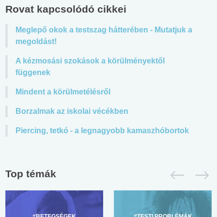
Rovat kapcsolódó cikkei
Meglepő okok a testszag hátterében - Mutatjuk a
megoldást!
A kézmosási szokások a körülményektől
függenek
Mindent a körülmetélésről
Borzalmak az iskolai vécékben
Piercing, tetkó - a legnagyobb kamaszhóbortok
Top témák
#BETEGSÉGEK
#TESTI PROBLÉMÁK