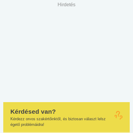
Hirdetés
Kérdésed van?
Kérdezz orvos szakértőinktől, és biztosan választ lelsz
égető problémáidra!