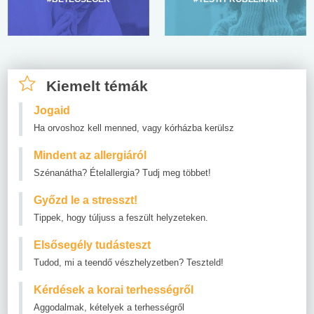
Kiemelt témák
Jogaid
Ha orvoshoz kell menned, vagy kórházba kerülsz
Mindent az allergiáról
Szénanátha? Ételallergia? Tudj meg többet!
Győzd le a stresszt!
Tippek, hogy túljuss a feszült helyzeteken.
Elsősegély tudásteszt
Tudod, mi a teendő vészhelyzetben? Teszteld!
Kérdések a korai terhességről
Aggodalmak, kételyek a terhességről