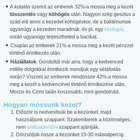
A kutatás szerint az emberek 32%-a mossa meg a kezét
tüsszentés
vagy
köhögés
után. Nagyon szép gesztus a
szád elé tenni a kezedet köhögéskor, de a baktériumok
ugyanúgy a kezeden maradnak, és pl. egy
kézfogás
során ugyanúgy terjesztheted a bacikat.
Csupán az emberek 21%-a mossa meg a kezét pénzzel
történő érintkezés után.
Háziállatok
. Gondoltál már arra, hogy a kedvenced
miféle dolgokkal érintkezik mondjuk egy sétáltatás
során? Viszont az emberek mindössze 42%-a mossa
meg a kezét a kedvencével történő érintkezése után.
Morzsi és Cirmi talán koszosabb, mint gondolnád.
Hogyan mossunk kezet?
Először is nedvesítsük be a kezünket, majd
használjunk szappant. Szakemberek a közönséges,
nem
antibakteriális
szappant ajánlják.
Dörzsöljük össze a kezünket 15-30 másodpercig.