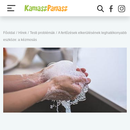
Főoldal
/
Hírek
/
Testi problémák
/
A fertőzések elkerülésének leghatékonyabb
eszköze: a kézmosás