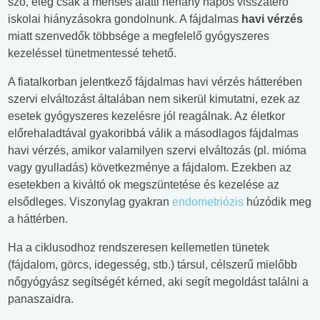
szó, elég csak a menses alatti néhány napos visszatérő
iskolai hiányzásokra gondolnunk. A fájdalmas
havi vérzés
miatt szenvedők többsége a megfelelő gyógyszeres
kezeléssel tünetmentessé tehető.
A fiatalkorban jelentkező fájdalmas havi vérzés hátterében
szervi elváltozást általában nem sikerül kimutatni, ezek az
esetek gyógyszeres kezelésre jól reagálnak. Az életkor
előrehaladtával gyakoribbá válik a másodlagos fájdalmas
havi vérzés, amikor valamilyen szervi elváltozás (pl. mióma
vagy gyulladás) következménye a fájdalom. Ezekben az
esetekben a kiváltó ok megszüntetése és kezelése az
elsődleges. Viszonylag gyakran
endometriózis
húzódik meg
a háttérben.
Ha a ciklusodhoz rendszeresen kellemetlen tünetek
(fájdalom, görcs, idegesség, stb.) társul, célszerű mielőbb
nőgyógyász segítségét kérned, aki segít megoldást találni a
panaszaidra.