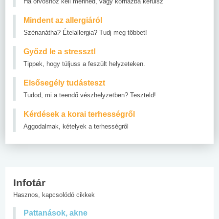
Ha orvoshoz kell menned, vagy kórházba kerülsz
Mindent az allergiáról
Szénanátha? Ételallergia? Tudj meg többet!
Győzd le a stresszt!
Tippek, hogy túljuss a feszült helyzeteken.
Elsősegély tudásteszt
Tudod, mi a teendő vészhelyzetben? Teszteld!
Kérdések a korai terhességről
Aggodalmak, kételyek a terhességről
Infotár
Hasznos, kapcsolódó cikkek
Pattanások, akne