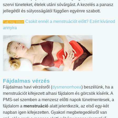
szervi tüneteket, ételek utáni sóvárgást. A kezelés a panasz
jellegétől és súlyosságától függően egyénre szabott.
Csokit ennél a menstruációt előtt? Ezért kívánod
Tudj meg többet!
annyira
Fájdalmas vérzés
Fájdalmas havi vérzésről (
dysmenorrhoea
) beszélünk, ha a
menstruációt kifejezett alhasi fájdalom és görcsök kísérik. A
PMS-sel szemben a menzesz előtti napok tünetmentesek, a
fájdalom a
menstruáció
alatt jelentkezik, az első egy-két
napban igen kifejezetten. Gyakori megbetegedésről van