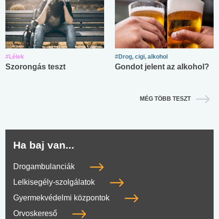
#Lélek
#Drog, cigi, alkohol
Szorongás teszt
Gondot jelent az alkohol?
MÉG TÖBB TESZT
Ha baj van...
Drogambulanciák
Lelkisegély-szolgálatok
Gyermekvédelmi központok
Orvoskereső