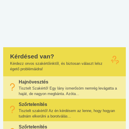
Kérdésed van?
Kérdezz orvos szakértőinktől, és biztosan választ lelsz
égető problémáidra!
Hajnövesztés
Tisztelt Szakértő! Egy lány ismerősöm nemrég levágatta a
haját, de nagyon megbánta. Azóta...
Szőrtelenítés
Tisztelt szakértő! Az én kérdésem az lenne, hogy hogyan
tudnám elkerülni a borotválás...
Szőrtelenítés