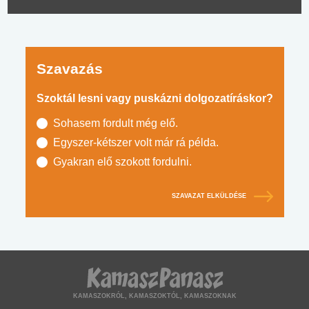
Szavazás
Szoktál lesni vagy puskázni dolgozatíráskor?
Sohasem fordult még elő.
Egyszer-kétszer volt már rá példa.
Gyakran elő szokott fordulni.
SZAVAZAT ELKÜLDÉSE
KAMASZOKRÓL, KAMASZOKTÓL, KAMASZOKNAK