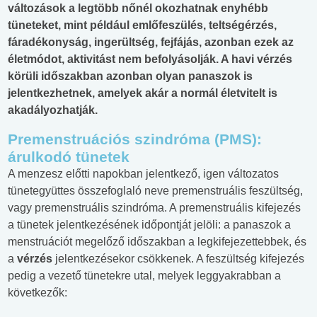
változások a legtöbb nőnél okozhatnak enyhébb
tüneteket, mint például emlőfeszülés, teltségérzés,
fáradékonyság, ingerültség, fejfájás, azonban ezek az
életmódot, aktivitást nem befolyásolják. A havi vérzés
körüli időszakban azonban olyan panaszok is
jelentkezhetnek, amelyek akár a normál életvitelt is
akadályozhatják.
Premenstruációs szindróma (PMS):
árulkodó tünetek
A menzesz előtti napokban jelentkező, igen változatos
tünetegyüttes összefoglaló neve premenstruális feszültség,
vagy premenstruális szindróma. A premenstruális kifejezés
a tünetek jelentkezésének időpontját jelöli: a panaszok a
menstruációt megelőző időszakban a legkifejezettebbek, és
a
vérzés
jelentkezésekor csökkenek. A feszültség kifejezés
pedig a vezető tünetekre utal, melyek leggyakrabban a
következők: