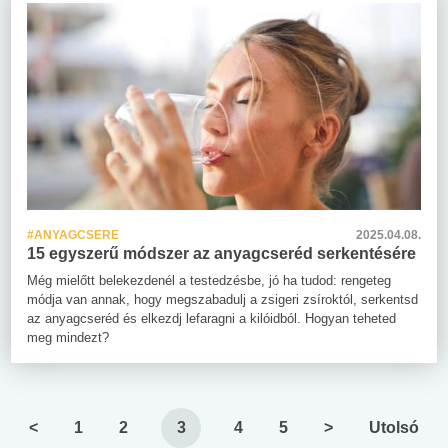
#ANYAGCSERE
2025.04.08.
15 egyszerű módszer az anyagcseréd serkentésére
Még mielőtt belekezdenél a testedzésbe, jó ha tudod: rengeteg
módja van annak, hogy megszabadulj a zsigeri zsíroktól, serkentsd
az anyagcseréd és elkezdj lefaragni a kilóidból. Hogyan teheted
meg mindezt?
<
1
2
3
4
5
>
Utolsó