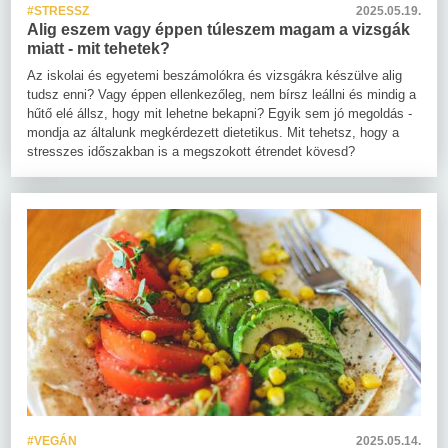
#STRESSZ
2025.05.19.
Alig eszem vagy éppen túleszem magam a vizsgák
miatt - mit tehetek?
Az iskolai és egyetemi beszámolókra és vizsgákra készülve alig
tudsz enni? Vagy éppen ellenkezőleg, nem bírsz leállni és mindig a
hűtő elé állsz, hogy mit lehetne bekapni? Egyik sem jó megoldás -
mondja az általunk megkérdezett dietetikus. Mit tehetsz, hogy a
stresszes időszakban is a megszokott étrendet kövesd?
#VEGÁN
2025.05.14.