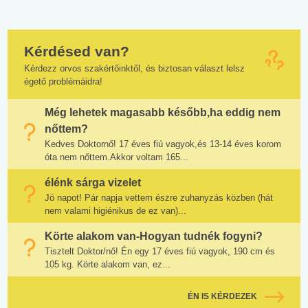
Kérdésed van?
Kérdezz orvos szakértőinktől, és biztosan választ lelsz
égető problémáidra!
Még lehetek magasabb később,ha eddig nem
nőttem?
Kedves Doktornő! 17 éves fiú vagyok,és 13-14 éves korom
óta nem nőttem.Akkor voltam 165...
élénk sárga vizelet
Jó napot! Pár napja vettem észre zuhanyzás közben (hát
nem valami higiénikus de ez van)...
Körte alakom van-Hogyan tudnék fogyni?
Tisztelt Doktor/nő! Én egy 17 éves fiú vagyok, 190 cm és
105 kg. Körte alakom van, ez...
ÉN IS KÉRDEZEK