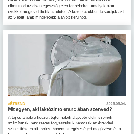
Ha egy élelmiszerüzletben „tankolsz fel”, érdemes messze
elkerülnöd az olyan egészségtelen termékeket, amelyek akár
évekkel megrövidíthetik az életed. A következőkben felsoroljuk azt
az 5 ételt, amit mindenképp ajánlott kerülnöd.
#ÉTREND
2025.05.04.
Mit egyen, aki laktózintoleranciában szenved?
A tej és a belőle készült tejtermékek alapvető élelmiszernek
számítanak, rendszeres fogyasztásuk nemcsak az étrended
színesítése miatt fontos, hanem az egészséged megőrzése és a