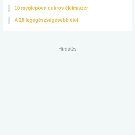
10 meglepően cukros élelmiszer
A 28 legegészségesebb étel
Hirdetés