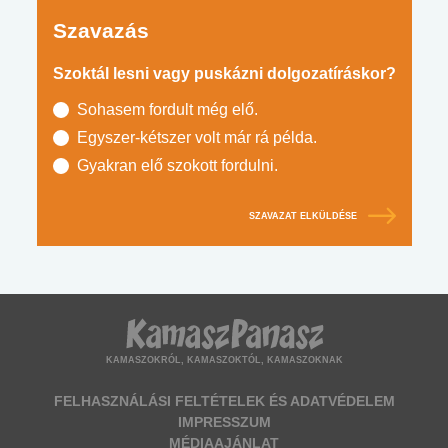
Szavazás
Szoktál lesni vagy puskázni dolgozatíráskor?
Sohasem fordult még elő.
Egyszer-kétszer volt már rá példa.
Gyakran elő szokott fordulni.
SZAVAZAT ELKÜLDÉSE
KAMASZOKRÓL, KAMASZOKTÓL, KAMASZOKNAK
FELHASZNÁLÁSI FELTÉTELEK ÉS ADATVÉDELEM
IMPRESSZUM
MÉDIAAJÁNLAT