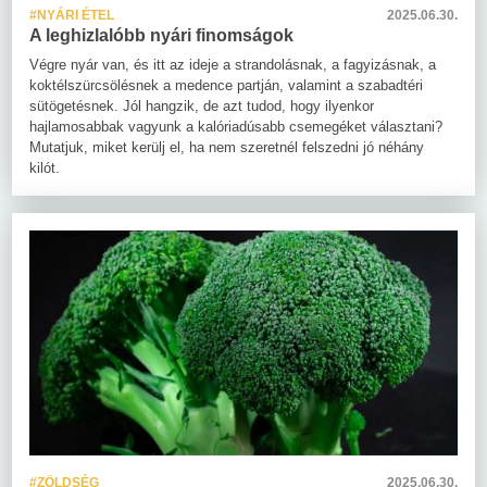
#NYÁRI ÉTEL
2025.06.30.
A leghizlalóbb nyári finomságok
Végre nyár van, és itt az ideje a strandolásnak, a fagyizásnak, a
koktélszürcsölésnek a medence partján, valamint a szabadtéri
sütögetésnek. Jól hangzik, de azt tudod, hogy ilyenkor
hajlamosabbak vagyunk a kalóriadúsabb csemegéket választani?
Mutatjuk, miket kerülj el, ha nem szeretnél felszedni jó néhány
kilót.
#ZÖLDSÉG
2025.06.30.