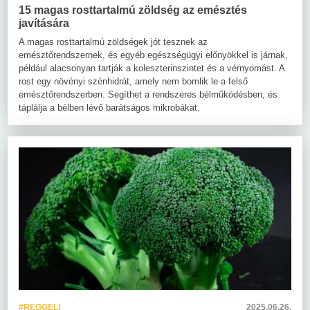
15 magas rosttartalmú zöldség az emésztés
javítására
A magas rosttartalmú zöldségek jót tesznek az
emésztőrendszernek, és egyéb egészségügyi előnyökkel is járnak,
például alacsonyan tartják a koleszterinszintet és a vérnyomást. A
rost egy növényi szénhidrát, amely nem bomlik le a felső
emésztőrendszerben. Segíthet a rendszeres bélműködésben, és
táplálja a bélben lévő barátságos mikrobákat.
#REGGELI
2025.06.26.