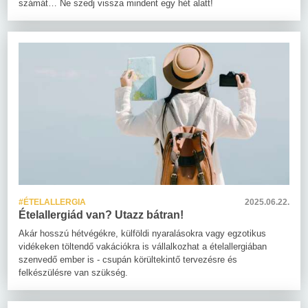
számát… Ne szedj vissza mindent egy hét alatt!
#ÉTELALLERGIA
2025.06.22.
Ételallergiád van? Utazz bátran!
Akár hosszú hétvégékre, külföldi nyaralásokra vagy egzotikus
vidékeken töltendő vakációkra is vállalkozhat a ételallergiában
szenvedő ember is - csupán körültekintő tervezésre és
felkészülésre van szükség.