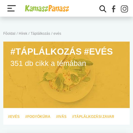
Főoldal
/
Hírek
/
Táplálkozás
/
evés
#TÁPLÁLKOZÁS #EVÉS
351 db cikk a témában
#EVÉS
#FOGYÓKÚRA
#IVÁS
#TÁPLÁLKOZÁSI ZAVAR