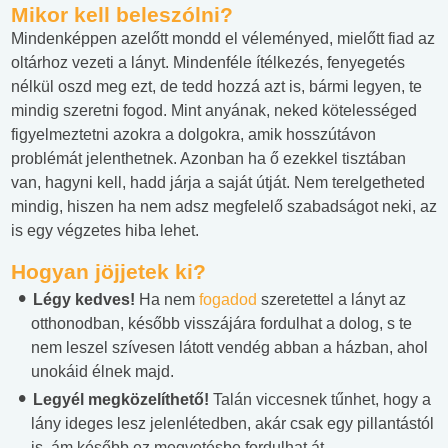
Mikor kell beleszólni?
Mindenképpen azelőtt mondd el véleményed, mielőtt fiad az
oltárhoz vezeti a lányt. Mindenféle ítélkezés, fenyegetés
nélkül oszd meg ezt, de tedd hozzá azt is, bármi legyen, te
mindig szeretni fogod. Mint anyának, neked kötelességed
figyelmeztetni azokra a dolgokra, amik hosszútávon
problémát jelenthetnek. Azonban ha ő ezekkel tisztában
van, hagyni kell, hadd járja a saját útját. Nem terelgetheted
mindig, hiszen ha nem adsz megfelelő szabadságot neki, az
is egy végzetes hiba lehet.
Hogyan jöjjetek ki?
Légy kedves!
Ha nem
fogadod
szeretettel a lányt az
otthonodban, később visszájára fordulhat a dolog, s te
nem leszel szívesen látott vendég abban a házban, ahol
unokáid élnek majd.
Legyél megközelíthető!
Talán viccesnek tűnhet, hogy a
lány ideges lesz jelenlétedben, akár csak egy pillantástól
is, ám később ez megvetésbe fordulhat át.