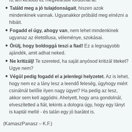
Találd meg a jó tulajdonságait
, hiszen azok
mindenkinek vannak. Ugyanakkor próbáld meg elnézni a
hibáit.
Fogadd el úgy, ahogy van
, nem lehet mindenkinek
ugyanaz az életstílusa, véleménye, szokásai.
Örülj, hogy boldoggá teszi a fiad!
Ez a legnagyobb
ajándék, amit adhat neked.
Ne kritizálj!
Te szereted, ha saját anyósod kritizál titeket?
Ugye nem?
Végül pedig fogadd el a jelenlegi helyzetet.
Az is lehet,
hogy nem ez a lány lesz a leendő feleség, úgyhogy miért
csinálnál belőle ilyen nagy ügyet? Ha pedig az lesz,
akkor sem kell aggódni. Ahelyett, hogy arra gondolnál,
elveszítetted a fiát, tekints a dologra úgy, hogy egy lányt
is kaptál mellé - és talán egy jó barátot is.
(KamaszPanasz – K.F.)