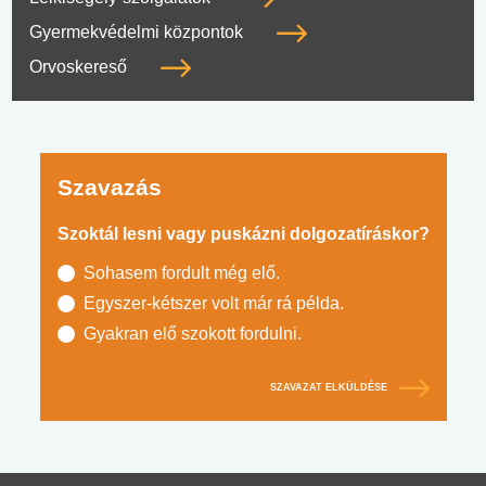
Gyermekvédelmi központok
Orvoskereső
Szavazás
Szoktál lesni vagy puskázni dolgozatíráskor?
Sohasem fordult még elő.
Egyszer-kétszer volt már rá példa.
Gyakran elő szokott fordulni.
SZAVAZAT ELKÜLDÉSE