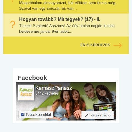
Megpróbálom elmagyarázni, bár előttem sem tiszta még.
Szóval van egy sorozat, és van...
Hogyan tovább? Mit tegyek? (17) - II.
Tisztelt Szakértő Asszony! Az óév utolsó napján küldött
kérdésemre január 9-én adott...
ÉN IS KÉRDEZEK
Facebook