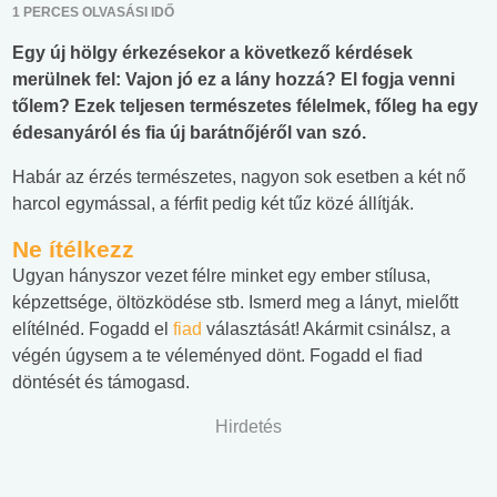
1 PERCES OLVASÁSI IDŐ
Egy új hölgy érkezésekor a következő kérdések
merülnek fel: Vajon jó ez a lány hozzá? El fogja venni
tőlem? Ezek teljesen természetes félelmek, főleg ha egy
édesanyáról és fia új barátnőjéről van szó.
Habár az érzés természetes, nagyon sok esetben a két nő
harcol egymással, a férfit pedig két tűz közé állítják.
Ne ítélkezz
Ugyan hányszor vezet félre minket egy ember stílusa,
képzettsége, öltözködése stb. Ismerd meg a lányt, mielőtt
elítélnéd. Fogadd el
fiad
választását! Akármit csinálsz, a
végén úgysem a te véleményed dönt. Fogadd el fiad
döntését és támogasd.
Hirdetés