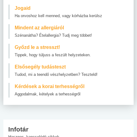
Jogaid
Ha orvoshoz kell menned, vagy kórházba kerülsz
Mindent az allergiáról
Szénanátha? Ételallergia? Tudj meg többet!
Győzd le a stresszt!
Tippek, hogy túljuss a feszült helyzeteken.
Elsősegély tudásteszt
Tudod, mi a teendő vészhelyzetben? Teszteld!
Kérdések a korai terhességről
Aggodalmak, kételyek a terhességről
Infotár
Hasznos, kapcsolódó cikkek