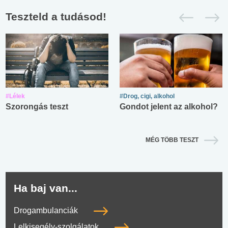
Teszteld a tudásod!
#Lélek
#Drog, cigi, alkohol
Szorongás teszt
Gondot jelent az alkohol?
MÉG TÖBB TESZT
Ha baj van...
Drogambulanciák
Lelkisegély-szolgálatok