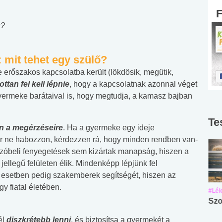
k?
 mit tehet egy szülő?
erőszakos kapcsolatba került (lökdösik, megütik,
ttan fel kell lépnie
, hogy a kapcsolatnak azonnal véget
gyermeke barátaival is, hogy megtudja, a kamasz bajban
Te
n a megérzéseire
. Ha a gyermeke egy ideje
kor ne habozzon, kérdezzen rá, hogy minden rendben van-
e szóbeli fenyegetések sem kizártak manapság, hiszen a
 jellegű felületen élik. Mindenképp lépjünk fel
b esetben pedig szakemberek segítségét, hiszen az
y fiatal életében.
#Suli, munka
#Suli, munka
#Lél
Angol középfokú
Internet-függőség
Szo
nyelvvizsga teszt -
teszt
él
diszkrétebb lenni
, és biztosítsa a gyermekét a