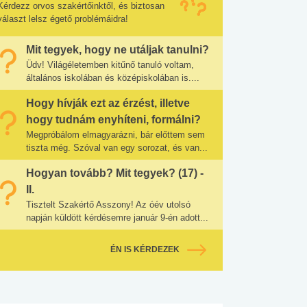
Kérdezz orvos szakértőinktől, és biztosan
választ lelsz égető problémáidra!
Mit tegyek, hogy ne utáljak tanulni?
Üdv! Világéletemben kitűnő tanuló voltam,
általános iskolában és középiskolában is....
Hogy hívják ezt az érzést, illetve
hogy tudnám enyhíteni, formálni?
Megpróbálom elmagyarázni, bár előttem sem
tiszta még. Szóval van egy sorozat, és van...
Hogyan tovább? Mit tegyek? (17) -
II.
Tisztelt Szakértő Asszony! Az óév utolsó
napján küldött kérdésemre január 9-én adott...
ÉN IS KÉRDEZEK