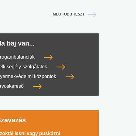
MÉG TÖBB TESZT
a baj van...
rogambulanciák
elkisegély-szolgálatok
yermekvédelmi központok
rvoskereső
Szavazás
zoktál lesni vagy puskázni