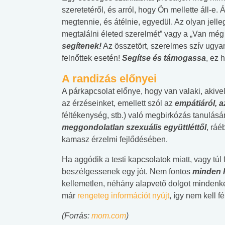
szeretetéről, és arról, hogy Ön mellette áll-e.
megtennie, és átélnie, egyedül. Az olyan jelle
megtalálni életed szerelmét” vagy a „Van még
segítenek!
Az összetört, szerelmes szív ugya
felnőttek esetén!
S
egítse és támogassa
, ez 
A randizás előnyei
A párkapcsolat előnye, hogy van valaki, akive
az érzéseinket, emellett szól az
empátiáról, a
féltékenység, stb.) való megbirkózás tanulásá
meggondolatlan szexuális együttléttől
, ráé
kamasz érzelmi fejlődésében.
Ha aggódik a testi kapcsolatok miatt, vagy túl f
beszélgessenek egy jót. Nem fontos
minden k
kellemetlen, néhány alapvető dolgot mindenk
már
rengeteg információt nyújt
, így nem kell fél
(Forrás:
mom.com
)