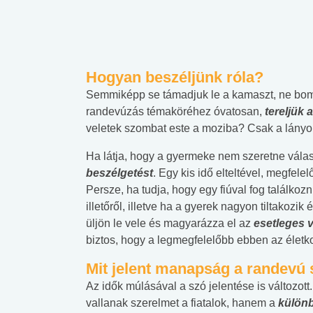
Hogyan beszéljünk róla?
Semmiképp se támadjuk le a kamaszt, ne bomb
randevúzás témaköréhez óvatosan,
tereljük 
veletek szombat este a moziba? Csak a lányo
Ha látja, hogy a gyermeke nem szeretne válasz
beszélgetést
. Egy kis idő elteltével, megfele
Persze, ha tudja, hogy egy fiúval fog találkoz
illetőről, illetve ha a gyerek nagyon tiltako
üljön le vele és magyarázza el az
esetleges 
biztos, hogy a legmegfelelőbb ebben az életkor
Mit jelent manapság a randevú
Az idők múlásával a szó jelentése is változ
vallanak szerelmet a fiatalok, hanem a
különb