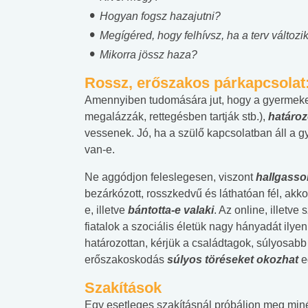
Hogyan fogsz hazajutni?
Megígéred, hogy felhívsz, ha a terv változi
Mikorra jössz haza?
Rossz, erőszakos párkapcsolat:
Amennyiben tudomására jut, hogy a gyermeke 
megalázzák, rettegésben tartják stb.),
határozo
vessenek. Jó, ha a szülő kapcsolatban áll a 
van-e.
Ne aggódjon feleslegesen, viszont
hallgasso
bezárkózott, rosszkedvű és láthatóan fél, ak
e, illetve
bántotta-e valaki
. Az online, illetv
fiatalok a szociális életük nagy hányadát ilyen
határozottan, kérjük a családtagok, súlyosab
erőszakoskodás
súlyos töréseket okozhat
eg
 alkohol
#Zöldövezet
#Betegségek
lent az
Mekkora az ökológiai
Elsősegély
Szakítások
lábnyomod?
tudásteszt
Egy esetleges szakításnál próbáljon meg min