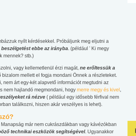
ázzuk nyílt kérdésekkel. Próbáljunk meg eljutni a
a beszélgetést ebbe az irányba
. (például ' Ki megy
k mennek? stb.)
olni, vagy kellemetlenül érzi magát,
ne erőltessük a
lő bizalom mellett el fogja mondani Önnek a részleteket.
ni, nem árt egy-két alapvető információt megtudni az
zik és nem hajlandó megmondani, hogy
merre megy és kivel
,
veszélyeket rá nézve
( például egy idősebb férfival nem
ban találkozni, hiszen akár veszélyes is lehet).
 szó?
ott. Manapság már nem cukrászdákban vagy kávézókban
öző technikai eszközök segítségével
. Ugyanakkor