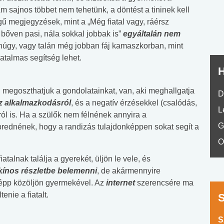
No.42
 Ám sajnos többet nem tehetünk, a döntést a tininek kell
gű megjegyzések, mint a „Még fiatal vagy, ráérsz
 bőven pasi, nála sokkal jobbak is”
egyáltalán nem
núgy, vagy talán még jobban fáj kamaszkorban, mint
hatalmas segítség lehet.
H
l megoszthatjuk a gondolatainkat, van, aki meghallgatja
D
z alkalmazkodásról
, és a negatív érzésekkel (csalódás,
L
ról is. Ha a szülők nem félnének annyira a
G
brednének, hogy a randizás tulajdonképpen sokat segít a
O
iatalnak találja a gyerekét, üljön le vele, és
ínos részletbe belemenni
, de akármennyire
épp közöljön gyermekével. Az
internet
szerencsére ma
tenie a fiatalt.
S