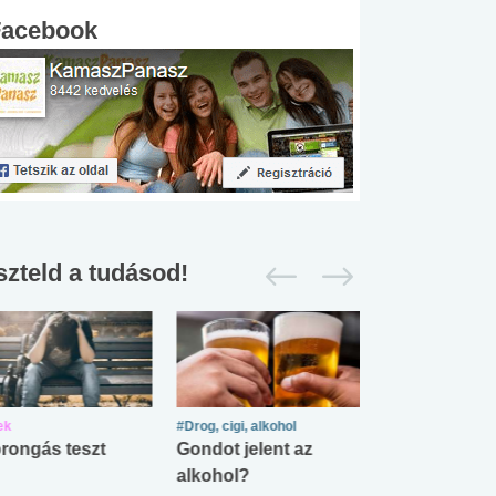
Facebook
szteld a tudásod!
ek
#Drog, cigi, alkohol
#Zöldövezet
rongás teszt
Gondot jelent az
Mekkora az ö
alkohol?
lábnyomod?