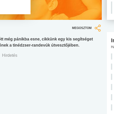
MEGOSZTOM
tt még pánikba esne, cikkünk egy kis segítséget
I
nek a tinédzser-randevúk útvesztőjében.
H
Hirdetés