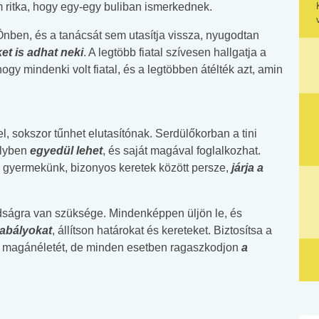
 ritka, hogy egy-egy buliban ismerkednek.
nben, és a tanácsát sem utasítja vissza, nyugodtan
et is adhat neki
. A legtöbb fiatal szívesen hallgatja a
hogy mindenki volt fiatal, és a legtöbben átélték azt, amin
 sokszor tűnhet elutasítónak. Serdülőkorban a tini
elyben
egyedül lehet
, és saját magával foglalkozhat.
 a gyermekünk, bizonyos keretek között persze,
járja a
ságra van szüksége. Mindenképpen üljön le, és
zabályokat
, állítson határokat és kereteket. Biztosítsa a
 és a magánéletét, de minden esetben ragaszkodjon
a