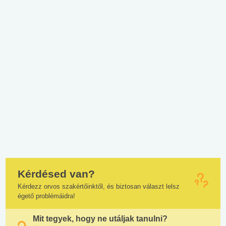
Kérdésed van?
Kérdezz orvos szakértőinktől, és biztosan választ lelsz
égető problémáidra!
Mit tegyek, hogy ne utáljak tanulni?