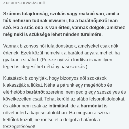
2 PERCES OLVASÁSI IDŐ
Számos tulajdonság, szokás vagy reakció van, amit a
fiúk nehezen tudnak elviselni, ha a barátnőjükről van
szó. Ha a srác oda is van érted, vannak dolgok, amikhez
még neki is szüksége lehet minden türelmére.
Vannak bizonyos női tulajdonságok, amelyeket csak nők
értenek. Ezek közül némelyik a barátod agyára mehet, ha
gyakran csinálod. (Persze nyilván fordítva is van ilyen,
téged is idegesíthet néhány pasi szokás.)
Kutatások bizonyítják, hogy bizonyos női szokások
kiakasztják a fiúkat. Néha a párunk egy megértőbb és
elérhetőbb
barátnőt
szeretne, nem pedig egy szeszélyes és
következetlen csajt. Tehát kerüld az alább felsorolt dolgokat,
és akkor nem csak az
intimitást
, de a
harmóniát
is
növelheted a kapcsolatotokban. Ha megvan a szikra
kettőtök között, ne rontsd el a dolgot a határok a
feszegetésével!