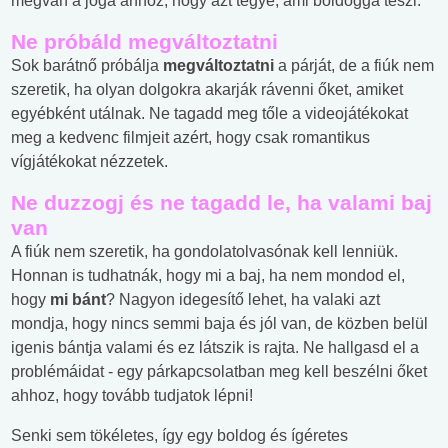
megvan a joga ahhoz, hogy azt tegye, ami boldoggá teszi.
Ne próbáld megváltoztatni
Sok barátnő próbálja
megváltoztatni
a párját, de a fiúk nem
szeretik, ha olyan dolgokra akarják rávenni őket, amiket
egyébként utálnak. Ne tagadd meg tőle a videojátékokat
meg a kedvenc filmjeit azért, hogy csak romantikus
vígjátékokat nézzetek.
Ne duzzogj és ne tagadd le, ha valami baj
van
A fiúk nem szeretik, ha gondolatolvasónak kell lenniük.
Honnan is tudhatnák, hogy mi a baj, ha nem mondod el,
hogy
mi bánt
? Nagyon idegesítő lehet, ha valaki azt
mondja, hogy nincs semmi baja és jól van, de közben belül
igenis bántja valami és ez látszik is rajta. Ne hallgasd el a
problémáidat - egy párkapcsolatban meg kell beszélni őket
ahhoz, hogy tovább tudjatok lépni!
Senki sem tökéletes, így egy boldog és ígéretes