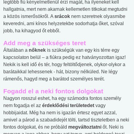
legtöbb fiú kényelmetlenül érzi magát, ha ilyeneket kell
hallgatnia, mert nem akarnak kellemetlen titkokat megtudni
a közös ismerősökről. A
srácok
nem szeretnek olyasmibe
keveredni, ami kínos helyzetekbe sodorhatja őket, szóval
jobb, ha kihagyod őt ebből.
Add meg a szükséges teret
Általában a
nőknek
is szükségük van egy kis térre egy
kapcsolaton belül – a fiúkra pedig ez hatványozottan igaz!
Nekik is kell idő és tér, hogy feltöltődjenek, olykor-olykor a
barátaikkal lehessenek - hát, bizony nélküled. Ne légy
rámenős, hagyd meg a barátod személyes terét.
Fogadd el a neki fontos dolgokat
Nagyon rosszul eshet, ha egy számodra fontos személy
nem fogadja el az
érdeklődési területedet
vagy
hobbijaidat. Még ha nem is igazán értesz egyet azzal,
amivel a párod a szabadidejét tölti, tartsd tiszteletben a neki
fontos dolgokat, és ne próbáld
megváltoztatni
őt. Neki is