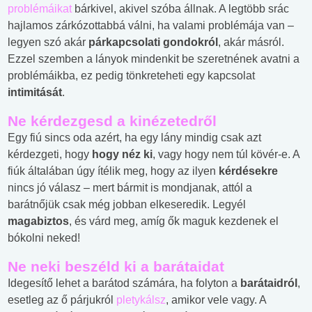
problémáikat
bárkivel, akivel szóba állnak. A legtöbb srác
hajlamos zárkózottabbá válni, ha valami problémája van –
legyen szó akár
párkapcsolati gondokról
, akár másról.
Ezzel szemben a lányok mindenkit be szeretnének avatni a
problémáikba, ez pedig tönkreteheti egy kapcsolat
intimitását
.
Ne kérdezgesd a kinézetedről
Egy fiú sincs oda azért, ha egy lány mindig csak azt
kérdezgeti, hogy
hogy néz ki
, vagy hogy nem túl kövér-e. A
fiúk általában úgy ítélik meg, hogy az ilyen
kérdésekre
nincs jó válasz – mert bármit is mondjanak, attól a
barátnőjük csak még jobban elkeseredik. Legyél
magabiztos
, és várd meg, amíg ők maguk kezdenek el
bókolni neked!
Ne neki beszéld ki a barátaidat
Idegesítő lehet a barátod számára, ha folyton a
barátaidról
,
esetleg az ő párjukról
pletykálsz
, amikor vele vagy. A