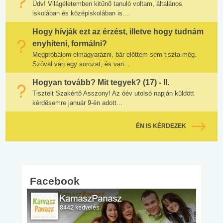
Üdv! Világéletemben kitűnő tanuló voltam, általános
iskolában és középiskolában is....
Hogy hívják ezt az érzést, illetve hogy tudnám
enyhíteni, formálni?
Megpróbálom elmagyarázni, bár előttem sem tiszta még.
Szóval van egy sorozat, és van...
Hogyan tovább? Mit tegyek? (17) - II.
Tisztelt Szakértő Asszony! Az óév utolsó napján küldött
kérdésemre január 9-én adott...
ÉN IS KÉRDEZEK
Facebook