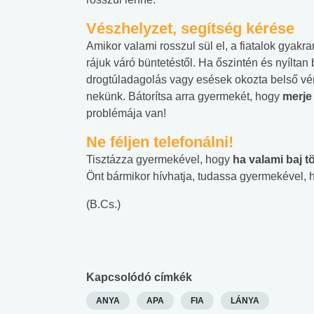
Vészhelyzet, segítség kérése
Amikor valami rosszul sül el, a fiatalok gyakr
rájuk váró büntetéstől. Ha őszintén és nyílt
drogtúladagolás vagy esések okozta belső vér
nekünk. Bátorítsa arra gyermekét, hogy
merje
problémája van!
Ne féljen telefonálni!
Tisztázza gyermekével, hogy
ha valami baj t
Önt bármikor hívhatja, tudassa gyermekével, 
(B.Cs.)
Kapcsolódó címkék
ANYA
APA
FIA
LÁNYA