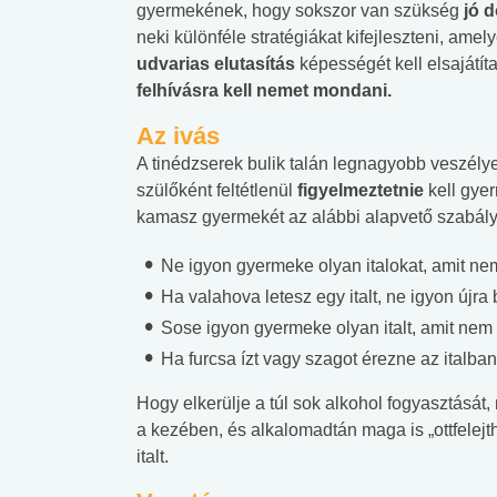
gyermekének, hogy sokszor van szükség
jó 
neki különféle stratégiákat kifejleszteni, amely
udvarias elutasítás
képességét kell elsajátíta
felhívásra kell nemet mondani.
Az ivás
A tinédzserek bulik talán legnagyobb veszély
szülőként feltétlenül
figyelmeztetnie
kell gyer
kamasz gyermekét az alábbi alapvető szabály
Ne igyon gyermeke olyan italokat, amit nem 
Ha valahova letesz egy italt, ne igyon újra 
Sose igyon gyermeke olyan italt, amit nem el
Ha furcsa ízt vagy szagot érezne az italban
Hogy elkerülje a túl sok alkohol fogyasztását,
a kezében, és alkalomadtán maga is „ottfelejt
italt.