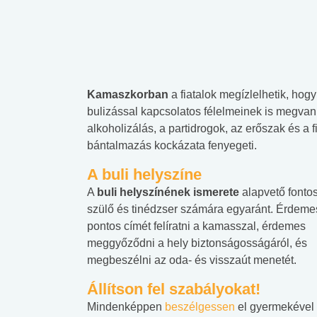
Kamaszkorban
a fiatalok megízlelhetik, hog
bulizással kapcsolatos félelmeinek is megvan
alkoholizálás, a partidrogok, az erőszak és a f
bántalmazás kockázata fenyegeti.
A buli helyszíne
A
buli helyszínének ismerete
alapvető fonto
szülő és tinédzser számára egyaránt. Érdemes
pontos címét felíratni a kamasszal, érdemes
meggyőződni a hely biztonságosságáról, és
megbeszélni az oda- és visszaút menetét.
Állítson fel szabályokat!
Mindenképpen
beszélgessen
el gyermekével 