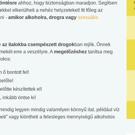
döntésre
ahhoz, hogy biztonságban maradjon. Segítsen
ekkel elkerülheti a nehéz helyzeteket! Itt főleg az
ni -
amikor alkoholra, drogra vagy
szexuális
e
az italokba csempészett drogok
ban rejlik. Önnek
mekét erre a veszélyre. A
megelőzéshez
tanítsa meg
okra:
ő bontott fel!
belőle!
őtte készítettek el!
, inkább öntse ki!
 mindig legyen mindig valamilyen könnyű ital, például víz
heti” vagy kiöntheti a felesleges mennyiségű alkoholos