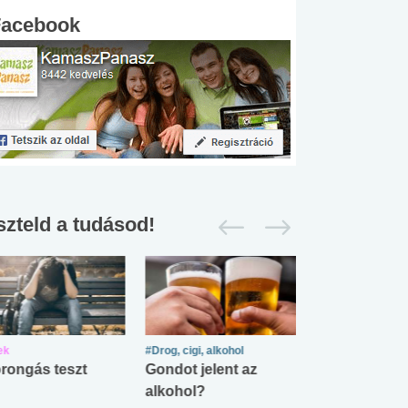
Facebook
szteld a tudásod!
ek
#Drog, cigi, alkohol
#Zöldövezet
rongás teszt
Gondot jelent az
Mekkora az ö
alkohol?
lábnyomod?