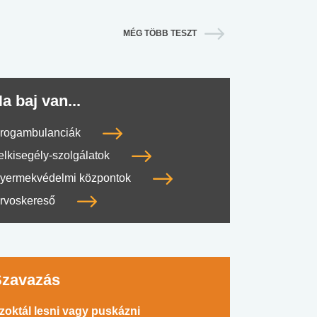
MÉG TÖBB TESZT
a baj van...
rogambulanciák
elkisegély-szolgálatok
yermekvédelmi központok
rvoskereső
Szavazás
zoktál lesni vagy puskázni