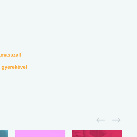
amasszal!
ni gyerekével