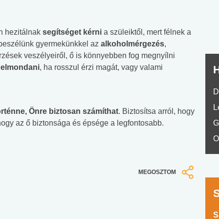
No.42
an hezitálnak
segítséget kérni
a szüleiktől, mert félnek a
an beszélünk gyermekünkkel az
alkoholmérgezés
,
zések veszélyeiről, ő is könnyebben fog megnyílni
 elmondani
, ha rosszul érzi magát, vagy valami
H
D
L
örténne, Önre biztosan számíthat
. Biztosítsa arról, hogy
hogy az ő biztonsága és épsége a legfontosabb.
G
O
MEGOSZTOM
S