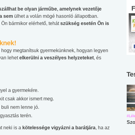
zállhat be olyan járműbe, amelynek vezetője
ga sem
ülhet a volán mögé hasonló állapotban.
 Ön bármikor elérhető, tehát
szükség esetén Ön is
knek!
n, hogy megtanítsuk gyermekünknek, hogyan legyen
gyan lehet
elkerülni a veszélyes helyzeteket
, és
Te
igyel a gyermekére.
kit csak akkor ismert meg.
 buli nem lenne jó.
gyasztás terén.
#Suli, munka
#Suli, munka
#Lél
Angol középfokú
Internet-függőség
Szo
t neki is a
kötelessége vigyázni a barátjára
, ha az
nyelvvizsga teszt -
teszt