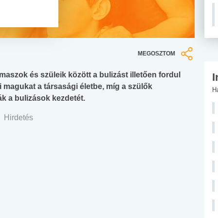
MEGOSZTOM
aszok és szüleik között a bulizást illetően fordul
I
ni magukat a társasági életbe, míg a szülők
H
k a bulizások kezdetét.
Hirdetés