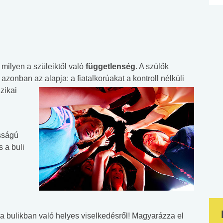
y milyen a szüleiktől való
függetlenség
. A szülők
 azonban az alapja: a
fiatalkorúakat a kontroll nélküli
izikai
sságú
 a buli
a bulikban való helyes viselkedésről! Magyarázza el