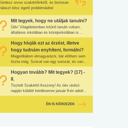
Kérdezz orvos szakértőinktől, és biztosan
választ lelsz égető problémáidra!
Mit tegyek, hogy ne utáljak tanulni?
Üdv! Világéletemben kitűnő tanuló voltam,
általános iskolában és középiskolában is....
Hogy hívják ezt az érzést, illetve
hogy tudnám enyhíteni, formálni?
Megpróbálom elmagyarázni, bár előttem sem
tiszta még. Szóval van egy sorozat, és van...
Hogyan tovább? Mit tegyek? (17) -
II.
Tisztelt Szakértő Asszony! Az óév utolsó
napján küldött kérdésemre január 9-én adott...
ÉN IS KÉRDEZEK