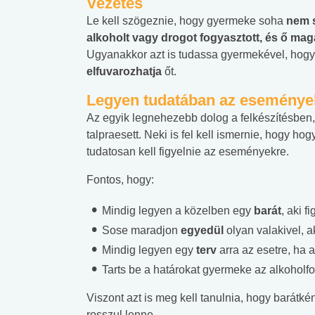
Vezetés
Le kell szögeznie, hogy gyermeke soha
nem s
alkoholt vagy drogot fogyasztott, és ő ma
Ugyanakkor azt is tudassa gyermekével, hogy
elfuvarozhatja
őt.
Legyen tudatában az eseménye
Az egyik legnehezebb dolog a felkészítésbe
talpraesett. Neki is fel kell ismernie, hogy ho
tudatosan kell figyelnie az eseményekre.
Fontos, hogy:
Mindig legyen a közelben egy
barát
, aki f
Sose maradjon
egyedül
olyan valakivel, a
Mindig legyen egy
terv
arra az esetre, ha a
Tarts be a határokat gyermeke az alkoholfo
 alkohol
#Zöldövezet
#Betegségek
lent az
Mekkora az ökológiai
Elsősegély
Viszont azt is meg kell tanulnia, hogy barátkén
lábnyomod?
tudásteszt
rosszul lenne.