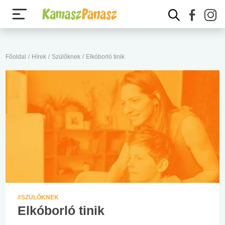
Főoldal
/
Hírek
/
Szülőknek
/
Elkóborló tinik
#SZÜLŐKNEK
Elkóborló tinik