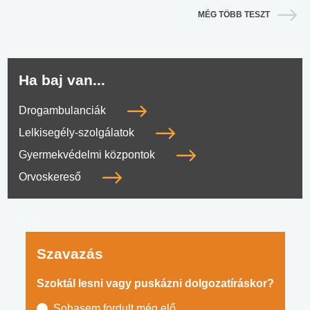
MÉG TÖBB TESZT
Ha baj van...
Drogambulanciák
Lelkisegély-szolgálatok
Gyermekvédelmi központok
Orvoskereső
Szavazás
Szoktál lesni vagy puskázni dolgozatíráskor?
Sohasem fordult még elő.