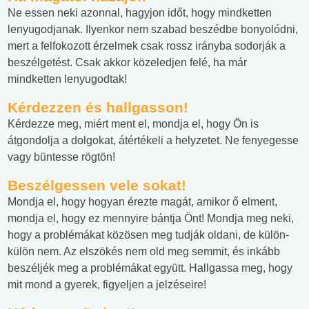
Ne essen neki azonnal, hagyjon időt, hogy mindketten
lenyugodjanak. Ilyenkor nem szabad beszédbe bonyolódni,
mert a felfokozott érzelmek csak rossz irányba sodorják a
beszélgetést. Csak akkor közeledjen felé, ha már
mindketten lenyugodtak!
Kérdezzen és hallgasson
!
Kérdezze meg, miért ment el, mondja el, hogy Ön is
átgondolja a dolgokat, átértékeli a helyzetet. Ne fenyegesse
vagy büntesse rögtön!
Beszélgessen vele sokat
!
Mondja el, hogy hogyan érezte magát, amikor ő elment,
mondja el, hogy ez mennyire bántja Önt! Mondja meg neki,
hogy a problémákat közösen meg tudják oldani, de külön-
külön nem. Az elszökés nem old meg semmit, és inkább
beszéljék meg a problémákat együtt. Hallgassa meg, hogy
mit mond a gyerek, figyeljen a jelzéseire!