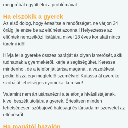
megpróbál együtt élni a problémával.
Ha elszökik a gyerek
Az első dolog, hogy értesítse a rendőrséget, ne várjon 24
óráig, jelentse be az eltűnést azonnal! Helyeztesse az
eltűntek nemzetközi listájára, mivel 18 éves kor alatt nincs
türelmi idő!
Hívja fel a gyereke összes barátját és olyan ismerősét, akik
tudhatnak a gyermekéről, kérje a segítségüket. Keresse
mindenhol, de a telefonját tartsa magánál, a vezetékest
pedig bízza egy megfelelő személyre! Kutassa át gyereke
szobáját lehetséges nyomokat keresve!
Valamint nem árt utánanézni a telefonja híváslistájának,
kivel beszélt utoljára a gyerek. Értesítsen minden
lehetségesen szóbajövő hatósági és társadalmi szervetet az
eltűnésről.
Ha magától hazajön