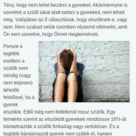
Tény, hogy nem lehet bezárni a gyereket. Akármennyire is
szeretné a szülő lakat alatt tartani a gyerekeit, nem teheti
meg. Valójában az ő választásuk, hogy elszöknek-e, vagy
sem. Nem szabad velük szemben olyasmit elkövetni, amit
Ön sem szeretne, hogy Önnel megtennének.
Persze a
legtöbb
esetben a
szülők nem
mindig (vagy
nem teljesen)
tehetők
felelőssé, ha a
gyerek
elszökik. Ettől még nem feltétlenül rossz szülők. Egy
felmérés szerint az elszökött gyerekek mindössze 16%-át
bántalmazták a szülők fizikailag vagy verbálisan. És a
legtöbb bántalmazott gyerek nem szökik el, hanem