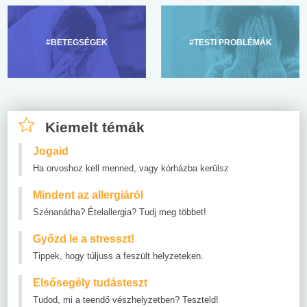
#BETEGSÉGEK
#TESTI PROBLÉMÁK
Kiemelt témák
Jogaid
Ha orvoshoz kell menned, vagy kórházba kerülsz
Mindent az allergiáról
Szénanátha? Ételallergia? Tudj meg többet!
Győzd le a stresszt!
Tippek, hogy túljuss a feszült helyzeteken.
Elsősegély tudásteszt
Tudod, mi a teendő vészhelyzetben? Teszteld!