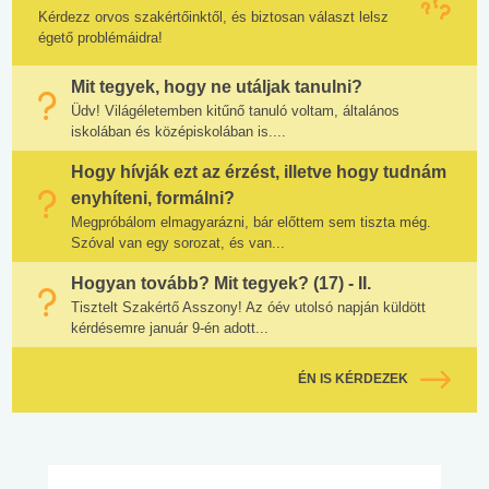
Kérdezz orvos szakértőinktől, és biztosan választ lelsz
égető problémáidra!
Mit tegyek, hogy ne utáljak tanulni?
Üdv! Világéletemben kitűnő tanuló voltam, általános
iskolában és középiskolában is....
Hogy hívják ezt az érzést, illetve hogy tudnám
enyhíteni, formálni?
Megpróbálom elmagyarázni, bár előttem sem tiszta még.
Szóval van egy sorozat, és van...
Hogyan tovább? Mit tegyek? (17) - II.
Tisztelt Szakértő Asszony! Az óév utolsó napján küldött
kérdésemre január 9-én adott...
ÉN IS KÉRDEZEK