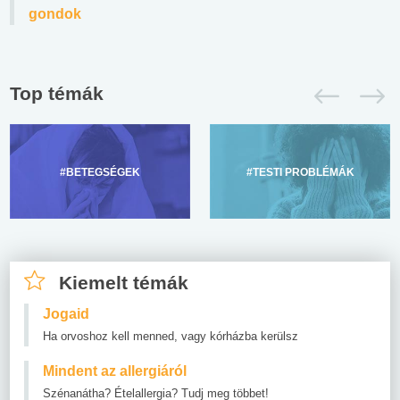
gondok
Top témák
#BETEGSÉGEK
#TESTI PROBLÉMÁK
Kiemelt témák
Jogaid
Ha orvoshoz kell menned, vagy kórházba kerülsz
Mindent az allergiáról
Szénanátha? Ételallergia? Tudj meg többet!