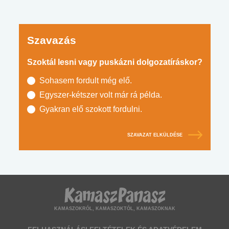
Szavazás
Szoktál lesni vagy puskázni dolgozatíráskor?
Sohasem fordult még elő.
Egyszer-kétszer volt már rá példa.
Gyakran elő szokott fordulni.
SZAVAZAT ELKÜLDÉSE
KAMASZOKRÓL, KAMASZOKTÓL, KAMASZOKNAK