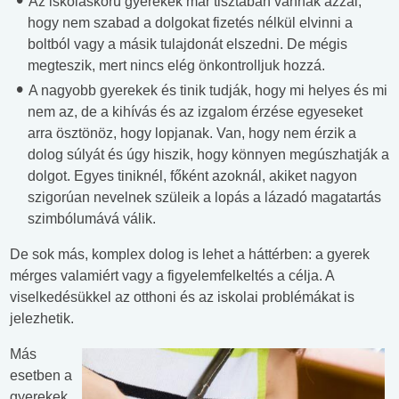
Az iskoláskorú gyerekek már tisztában vannak azzal,
hogy nem szabad a dolgokat fizetés nélkül elvinni a
boltból vagy a másik tulajdonát elszedni. De mégis
megteszik, mert nincs elég önkontrolljuk hozzá.
A nagyobb gyerekek és tinik tudják, hogy mi helyes és mi
nem az, de a kihívás és az izgalom érzése egyeseket
arra ösztönöz, hogy lopjanak. Van, hogy nem érzik a
dolog súlyát és úgy hiszik, hogy könnyen megúszhatják a
dolgot. Egyes tiniknél, főként azoknál, akiket nagyon
szigorúan nevelnek szüleik a lopás a lázadó magatartás
szimbólumává válik.
De sok más, komplex dolog is lehet a háttérben: a gyerek
mérges valamiért vagy a figyelemfelkeltés a célja. A
viselkedésükkel az otthoni és az iskolai problémákat is
jelezhetik.
Más
esetben a
gyerekek