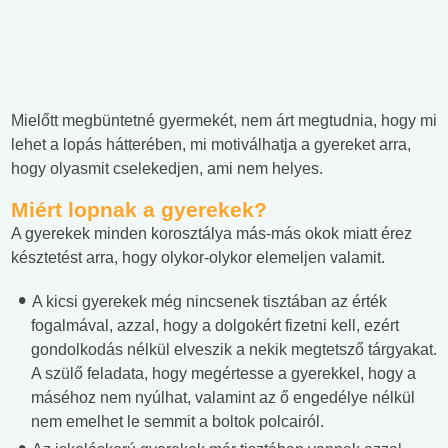
Mielőtt megbüntetné gyermekét, nem árt megtudnia, hogy mi
lehet a lopás hátterében, mi motiválhatja a gyereket arra,
hogy olyasmit cselekedjen, ami nem helyes.
Miért lopnak a gyerekek?
A gyerekek minden korosztálya más-más okok miatt érez
késztetést arra, hogy olykor-olykor elemeljen valamit.
A kicsi gyerekek még nincsenek tisztában az érték
fogalmával, azzal, hogy a dolgokért fizetni kell, ezért
gondolkodás nélkül elveszik a nekik megtetsző tárgyakat.
A szülő feladata, hogy megértesse a gyerekkel, hogy a
máséhoz nem nyúlhat, valamint az ő engedélye nélkül
nem emelhet le semmit a boltok polcairól.