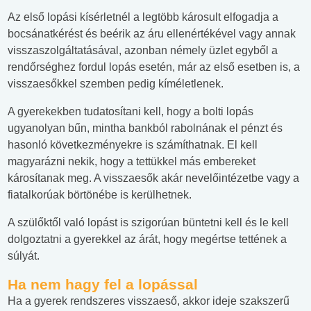
Az első lopási kísérletnél a legtöbb károsult elfogadja a
bocsánatkérést és beérik az áru ellenértékével vagy annak
visszaszolgáltatásával, azonban némely üzlet egyből a
rendőrséghez fordul lopás esetén, már az első esetben is, a
visszaesőkkel szemben pedig kíméletlenek.
A gyerekekben tudatosítani kell, hogy a bolti lopás
ugyanolyan bűn, mintha bankból rabolnának el pénzt és
hasonló következményekre is számíthatnak. El kell
magyarázni nekik, hogy a tettükkel más embereket
károsítanak meg. A visszaesők akár nevelőintézetbe vagy a
fiatalkorúak börtönébe is kerülhetnek.
A szülőktől való lopást is szigorúan büntetni kell és le kell
dolgoztatni a gyerekkel az árát, hogy megértse tettének a
súlyát.
Ha nem hagy fel a lopással
Ha a gyerek rendszeres visszaeső, akkor ideje szakszerű