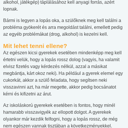
alkohol, játékgép) táplálásához kell anyagi forrás, azért
lopnak.
Bármi is legyen a lopás oka, a szülőknek meg kell találni a
probléma gyökerét és arra megoldást találni, emellett pedig
az egyéb problémákat (drog, alkohol) is kezelni kell.
Mit lehet tenni ellene?
Az egészen kicsi gyerekek esetében mindenképp meg kell
értetni velük, hogy a lopás rossz dolog (vagyis, ha valamit
elvisz fizetés vagy kérdezés nélkül, azzal a másikat
megbántja, kárt okoz neki). Ha például a gyerek elemel egy
cukorkát, akkor a szülő feladata, hogy segítsen neki
visszavinni azt, ha már megette, akkor pedig bocsánatot
kérni és kifizetni az árut.
Az iskoláskorú gyerekek esetében is fontos, hogy minél
hamarabb visszavigyék az ellopott dolgot. A gyerekek
olyankor már kezdik felfogni, hogy a lopás rossz, de még
nem egészen vannak tisztában a következményekkel.