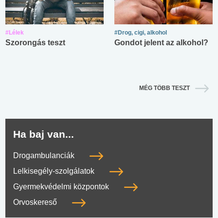
#Lélek
#Drog, cigi, alkohol
Szorongás teszt
Gondot jelent az alkohol?
MÉG TÖBB TESZT
Ha baj van...
Drogambulanciák
Lelkisegély-szolgálatok
Gyermekvédelmi központok
Orvoskereső