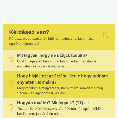
Kérdésed van?
Kérdezz orvos szakértőinktől, és biztosan választ lelsz
égető problémáidra!
Mit tegyek, hogy ne utáljak tanulni?
Üdv! Világéletemben kitűnő tanuló voltam, általános
iskolában és középiskolában is....
Hogy hívják ezt az érzést, illetve hogy tudnám
enyhíteni, formálni?
Megpróbálom elmagyarázni, bár előttem sem tiszta még.
Szóval van egy sorozat, és van...
Hogyan tovább? Mit tegyek? (17) - II.
Tisztelt Szakértő Asszony! Az óév utolsó napján küldött
kérdésemre január 9-én adott...