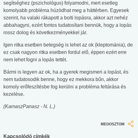
segítséghez (pszichológus) folyamodni, mert esetleg
komolyabb probléma húzódhat meg a háttérben. Egyesek
szerint, ha valaki rákapott a bolti lopásra, akkor azt nehéz
abbahagyni, ezért fontos tudatosítani bennük, hogy a lopás
rossz dolog és következményekkel jár.
Igen ritka esetben betegség is lehet az ok (kleptománia), de
ez csak nagyon ritka esetben fordul elő, éppen ezért erre
nem lehet fogni a lopás tettét.
Bármi is legyen az ok, ha a gyerek megismeri a lopást, és
nem tudatosodik benne, hogy ez mekkora bűn, akkor
komoly erőfeszítésbe fog kerülni a probléma feltárása és
kezelése.
(KamaszPanasz - N. L.)
MEGOSZTOM
Kapcsolódó címkék