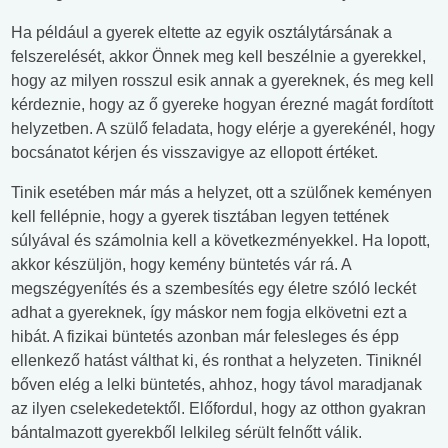
Ha például a gyerek eltette az egyik osztálytársának a
felszerelését, akkor Önnek meg kell beszélnie a gyerekkel,
hogy az milyen rosszul esik annak a gyereknek, és meg kell
kérdeznie, hogy az ő gyereke hogyan érezné magát fordított
helyzetben. A szülő feladata, hogy elérje a gyerekénél, hogy
bocsánatot kérjen és visszavigye az ellopott értéket.
Tinik esetében már más a helyzet, ott a szülőnek keményen
kell fellépnie, hogy a gyerek tisztában legyen tettének
súlyával és számolnia kell a következményekkel. Ha lopott,
akkor készüljön, hogy kemény büntetés vár rá. A
megszégyenítés és a szembesítés egy életre szóló leckét
adhat a gyereknek, így máskor nem fogja elkövetni ezt a
hibát. A fizikai büntetés azonban már felesleges és épp
ellenkező hatást válthat ki, és ronthat a helyzeten. Tiniknél
bőven elég a lelki büntetés, ahhoz, hogy távol maradjanak
az ilyen cselekedetektől. Előfordul, hogy az otthon gyakran
bántalmazott gyerekből lelkileg sérült felnőtt válik.