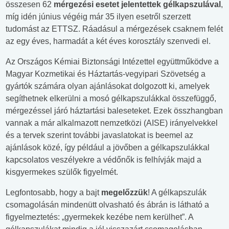
összesen 62
mérgezési esetet jelentettek gélkapszulával
,
míg idén június végéig már 35 ilyen esetről szerzett
tudomást az ETTSZ. Ráadásul a mérgezések csaknem felét
az egy éves, harmadát a két éves korosztály szenvedi el.
Az Országos Kémiai Biztonsági Intézettel együttműködve a
Magyar Kozmetikai és Háztartás-vegyipari Szövetség a
gyártók számára olyan ajánlásokat dolgozott ki, amelyek
segíthetnek elkerülni a mosó gélkapszulákkal összefüggő,
mérgezéssel járó háztartási baleseteket. Ezek összhangban
vannak a már alkalmazott nemzetközi (AISE) irányelvekkel
és a tervek szerint további javaslatokat is beemel az
ajánlások közé, így például a jövőben a gélkapszulákkal
kapcsolatos veszélyekre a védőnők is felhívják majd a
kisgyermekes szülők figyelmét.
Legfontosabb, hogy a bajt
megelőzzük
! A gélkapszulák
csomagolásán mindenütt olvasható és ábrán is látható a
figyelmeztetés: „gyermekek kezébe nem kerülhet”. A