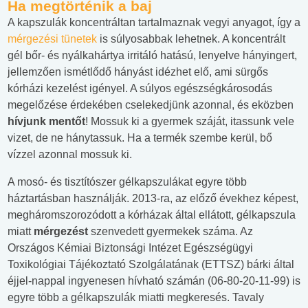
Ha megtörténik a baj
A kapszulák koncentráltan tartalmaznak vegyi anyagot, így a
mérgezési tünetek
is súlyosabbak lehetnek. A koncentrált
gél bőr- és nyálkahártya irritáló hatású, lenyelve hányingert,
jellemzően ismétlődő hányást idézhet elő, ami sürgős
kórházi kezelést igényel. A súlyos egészségkárosodás
megelőzése érdekében cselekedjünk azonnal, és eközben
hívjunk mentőt
! Mossuk ki a gyermek száját, itassunk vele
vizet, de ne hánytassuk. Ha a termék szembe kerül, bő
vízzel azonnal mossuk ki.
A mosó- és tisztítószer gélkapszulákat egyre több
háztartásban használják. 2013-ra, az előző évekhez képest,
megháromszorozódott a kórházak által ellátott, gélkapszula
miatt
mérgezést
szenvedett gyermekek száma. Az
Országos Kémiai Biztonsági Intézet Egészségügyi
Toxikológiai Tájékoztató Szolgálatának (ETTSZ) bárki által
éjjel-nappal ingyenesen hívható számán (06-80-20-11-99) is
egyre több a gélkapszulák miatti megkeresés. Tavaly