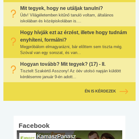
Mit tegyek, hogy ne utáljak tanulni?
Üdv! Világéletemben kitűnő tanuló voltam, általános
iskolában és középiskolában is....
Hogy hívják ezt az érzést, illetve hogy tudnám
enyhíteni, formálni?
Megpróbálom elmagyarázni, bár előttem sem tiszta még.
Szóval van egy sorozat, és van...
Hogyan tovább? Mit tegyek? (17) - II.
Tisztelt Szakértő Asszony! Az óév utolsó napján küldött
kérdésemre január 9-én adott...
ÉN IS KÉRDEZEK
Facebook