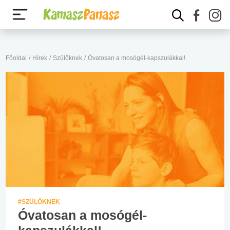
Főoldal
/
Hírek
/
Szülőknek
/
Óvatosan a mosógél-kapszulákkal!
#SZÜLŐKNEK
Óvatosan a mosógél-