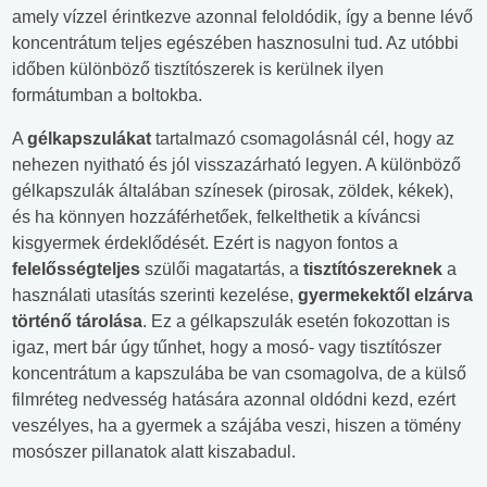
amely vízzel érintkezve azonnal feloldódik, így a benne lévő
koncentrátum teljes egészében hasznosulni tud. Az utóbbi
időben különböző tisztítószerek is kerülnek ilyen
formátumban a boltokba.
A
gélkapszulákat
tartalmazó csomagolásnál cél, hogy az
nehezen nyitható és jól visszazárható legyen. A különböző
gélkapszulák általában színesek (pirosak, zöldek, kékek),
és ha könnyen hozzáférhetőek, felkelthetik a kíváncsi
kisgyermek érdeklődését. Ezért is nagyon fontos a
felelősségteljes
szülői magatartás, a
tisztítószereknek
a
használati utasítás szerinti kezelése,
gyermekektől elzárva
történő tárolása
. Ez a gélkapszulák esetén fokozottan is
igaz, mert bár úgy tűnhet, hogy a mosó- vagy tisztítószer
koncentrátum a kapszulába be van csomagolva, de a külső
filmréteg nedvesség hatására azonnal oldódni kezd, ezért
veszélyes, ha a gyermek a szájába veszi, hiszen a tömény
mosószer pillanatok alatt kiszabadul.