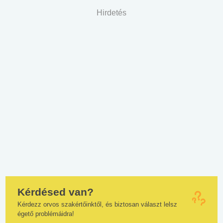
Hirdetés
Kérdésed van?
Kérdezz orvos szakértőinktől, és biztosan választ lelsz
égető problémáidra!