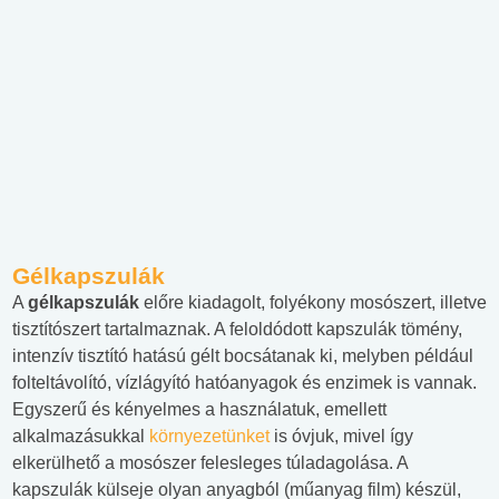
Gélkapszulák
A
gélkapszulák
előre kiadagolt, folyékony mosószert, illetve
tisztítószert tartalmaznak. A feloldódott kapszulák tömény,
intenzív tisztító hatású gélt bocsátanak ki, melyben például
folteltávolító, vízlágyító hatóanyagok és enzimek is vannak.
Egyszerű és kényelmes a használatuk, emellett
alkalmazásukkal
környezetünket
is óvjuk, mivel így
elkerülhető a mosószer felesleges túladagolása. A
kapszulák külseje olyan anyagból (műanyag film) készül,