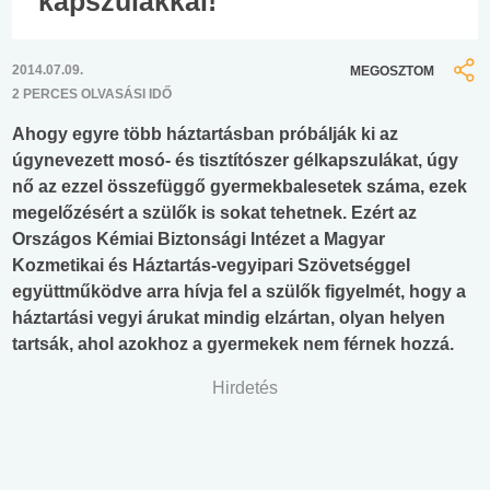
kapszulákkal!
2014.07.09.
MEGOSZTOM
2 PERCES OLVASÁSI IDŐ
Ahogy egyre több háztartásban próbálják ki az
úgynevezett mosó- és tisztítószer gélkapszulákat, úgy
nő az ezzel összefüggő gyermekbalesetek száma, ezek
megelőzésért a szülők is sokat tehetnek. Ezért az
Országos Kémiai Biztonsági Intézet a Magyar
Kozmetikai és Háztartás-vegyipari Szövetséggel
együttműködve arra hívja fel a szülők figyelmét, hogy a
háztartási vegyi árukat mindig elzártan, olyan helyen
tartsák, ahol azokhoz a gyermekek nem férnek hozzá.
Hirdetés