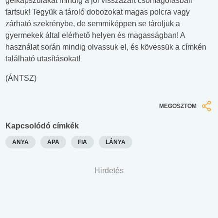
gélkapszulákat mindig a jól visszazárt csomagolásban
tartsuk! Tegyük a tároló dobozokat magas polcra vagy
zárható szekrénybe, de semmiképpen se tároljuk a
gyermekek által elérhető helyen és magasságban! A
használat során mindig olvassuk el, és kövessük a címkén
található utasításokat!
(ÁNTSZ)
MEGOSZTOM
Kapcsolódó címkék
ANYA
APA
FIA
LÁNYA
Hirdetés