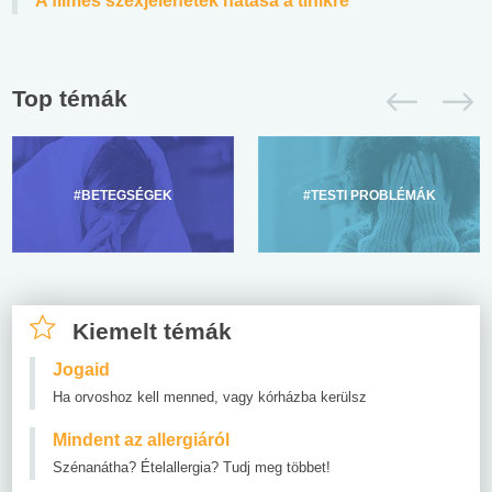
A filmes szexjelenetek hatása a tinikre
Top témák
#BETEGSÉGEK
#TESTI PROBLÉMÁK
Kiemelt témák
Jogaid
Ha orvoshoz kell menned, vagy kórházba kerülsz
Mindent az allergiáról
Szénanátha? Ételallergia? Tudj meg többet!