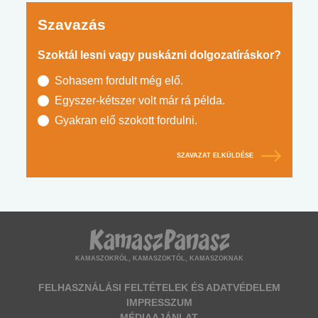
Szavazás
Szoktál lesni vagy puskázni dolgozatíráskor?
Sohasem fordult még elő.
Egyszer-kétszer volt már rá példa.
Gyakran elő szokott fordulni.
SZAVAZAT ELKÜLDÉSE
KAMASZOKRÓL, KAMASZOKTÓL, KAMASZOKNAK
FELHASZNÁLÁSI FELTÉTELEK ÉS ADATVÉDELEM
IMPRESSZUM
MÉDIAAJÁNLAT