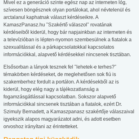
Mivel ez a generáció szinte egész nap az interneten lóg,
szívesen böngésznek olyan portálokat, ahol névtelenül és
arctalanul kaphatnak választ kérdéseikre. A
KamaszPanasz.hu "Szakértő válaszol" rovatának
kérdéseiből kiderül, hogy bár napjainkban az interneten és
a televízióban is lépten-nyomon szembesülnek a fiatalok a
szexualitással és a párkapcsolatokkal kapcsolatos
információkkal, alapvető kérdésekkel nincsenek tisztában.
Elsősorban a lányok tesznek fel "lehetek-e terhes?"
témakörben kérdéseket, de meglehetősen sok fiú is
szakemberhez fordult a portálon. A kérdésekből az is
kiderül, hogy elég nagy a tájékozatlanság a
fogamzásgátlással kapcsolatban. Sokszor alapvető
információkkal sincsenek tisztában a fiatalok, ezért Dr.
Szimuly Bernadett, a Kamaszpanasz szakértője válaszaival
igyekszik alapos magyarázatot adni, és adott esetben
orvoshoz irányítani az érintetteket.