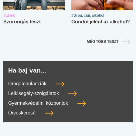
#Lélek
#Drog, cigi, alkohol
Szorongás teszt
Gondot jelent az alkohol?
MÉG TÖBB TESZT
Ha baj van...
Drogambulanciák
Lelkisegély-szolgálatok
Gyermekvédelmi központok
Orvoskereső