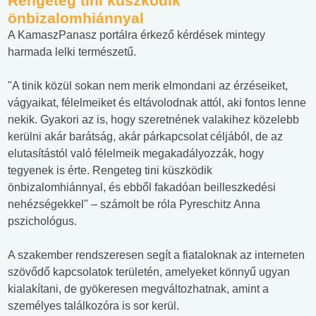
Rengeteg tini küszködik
önbizalomhiánnyal
A KamaszPanasz portálra érkező kérdések mintegy
harmada lelki természetű.
"A tinik közül sokan nem merik elmondani az érzéseiket,
vágyaikat, félelmeiket és eltávolodnak attól, aki fontos lenne
nekik. Gyakori az is, hogy szeretnének valakihez közelebb
kerülni akár barátság, akár párkapcsolat céljából, de az
elutasítástól való félelmeik megakadályozzák, hogy
tegyenek is érte. Rengeteg tini küszködik
önbizalomhiánnyal, és ebből fakadóan beilleszkedési
nehézségekkel" – számolt be róla Pyreschitz Anna
pszichológus.
A szakember rendszeresen segít a fiataloknak az interneten
szövődő kapcsolatok területén, amelyeket könnyű ugyan
kialakítani, de gyökeresen megváltozhatnak, amint a
személyes találkozóra is sor kerül.