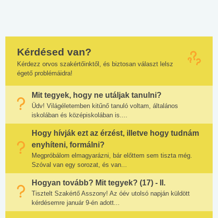
Kérdésed van?
Kérdezz orvos szakértőinktől, és biztosan választ lelsz
égető problémáidra!
Mit tegyek, hogy ne utáljak tanulni?
Üdv! Világéletemben kitűnő tanuló voltam, általános
iskolában és középiskolában is....
Hogy hívják ezt az érzést, illetve hogy tudnám
enyhíteni, formálni?
Megpróbálom elmagyarázni, bár előttem sem tiszta még.
Szóval van egy sorozat, és van...
Hogyan tovább? Mit tegyek? (17) - II.
Tisztelt Szakértő Asszony! Az óév utolsó napján küldött
kérdésemre január 9-én adott...