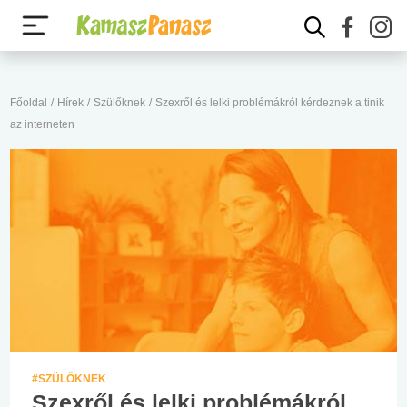
Főoldal
/
Hírek
/
Szülőknek
/
Szexről és lelki problémákról kérdeznek a tinik
az interneten
#SZÜLŐKNEK
Szexről és lelki problémákról