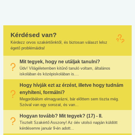
Kérdésed van?
Kérdezz orvos szakértőinktől, és biztosan választ lelsz
égető problémáidra!
Mit tegyek, hogy ne utáljak tanulni?
Üdv! Világéletemben kitűnő tanuló voltam, általános
iskolában és középiskolában is....
Hogy hívják ezt az érzést, illetve hogy tudnám
enyhíteni, formálni?
Megpróbálom elmagyarázni, bár előttem sem tiszta még.
Szóval van egy sorozat, és van...
Hogyan tovább? Mit tegyek? (17) - II.
Tisztelt Szakértő Asszony! Az óév utolsó napján küldött
kérdésemre január 9-én adott...