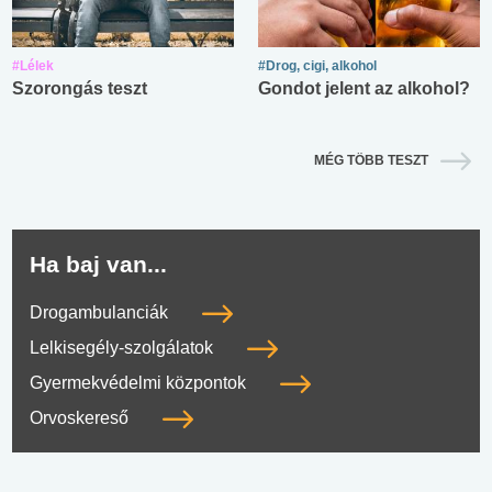
#Lélek
#Drog, cigi, alkohol
Szorongás teszt
Gondot jelent az alkohol?
MÉG TÖBB TESZT
Ha baj van...
Drogambulanciák
Lelkisegély-szolgálatok
Gyermekvédelmi központok
Orvoskereső