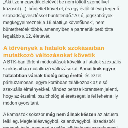
„Aki tizennegyedik életévét be nem töltött személlyel
közösül (...), bűntettet követ el, és egy évtől öt évig terjedő
szabadságvesztéssel büntetendő.” Az új jogszabályok
megkegyelmeznek a 18 alatti „elkövetőknek”, nem
büntethetőek többé, amennyiben a partnerük betöltötte
legalább a 12. életévét.
A törvények a fiatalok szokásaiban
mutatkozó változásokat követik
A BTK-ban történt módosítások követik a fiatalok szexuális
szokásaiban mutatkozó változásokat.
A mai tinik egyre
fiatalabban válnak biológiailag éretté
, és ezzel
párhuzamosan, egyre korábban találkoznak az első
szexuális élményekkel. Mindez persze korántsem jelenti,
hogy az érzelmi, pszichológiai érettséget is fel lehetne ily
módon gyorsítani.
A kamaszok sokszor
még nem állnak készen
az aktusra
lelkileg. Megfelelésvágyból, kalandvágyból, lázadásból