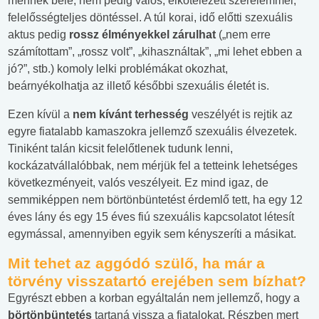
mennek bele, nem pedig valós, elkötelezett szerelemmel,
felelősségteljes döntéssel. A túl korai, idő előtti szexuális
aktus pedig
rossz élményekkel zárulhat
(„nem erre
számítottam”, „rossz volt”, „kihasználtak”, „mi lehet ebben a
jó?”, stb.) komoly lelki problémákat okozhat,
beárnyékolhatja az illető későbbi szexuális életét is.
Ezen kívül a
nem kívánt terhesség
veszélyét is rejtik az
egyre fiatalabb kamaszokra jellemző szexuális élvezetek.
Tiniként talán kicsit felelőtlenek tudunk lenni,
kockázatvállalóbbak, nem mérjük fel a tetteink lehetséges
következményeit, valós veszélyeit. Ez mind igaz, de
semmiképpen nem börtönbüntetést érdemlő tett, ha egy 12
éves lány és egy 15 éves fiú szexuális kapcsolatot létesít
egymással, amennyiben egyik sem kényszeríti a másikat.
Mit tehet az aggódó szülő, ha már a
törvény visszatartó erejében sem bízhat?
Egyrészt ebben a korban egyáltalán nem jellemző, hogy a
börtönbüntetés
tartaná vissza a fiatalokat. Részben mert