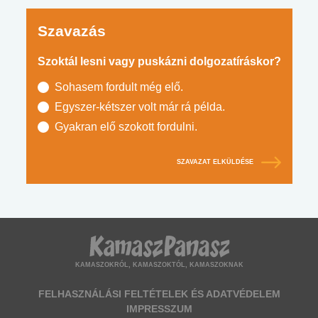
Szavazás
Szoktál lesni vagy puskázni dolgozatíráskor?
Sohasem fordult még elő.
Egyszer-kétszer volt már rá példa.
Gyakran elő szokott fordulni.
SZAVAZAT ELKÜLDÉSE
KAMASZOKRÓL, KAMASZOKTÓL, KAMASZOKNAK
FELHASZNÁLÁSI FELTÉTELEK ÉS ADATVÉDELEM
IMPRESSZUM