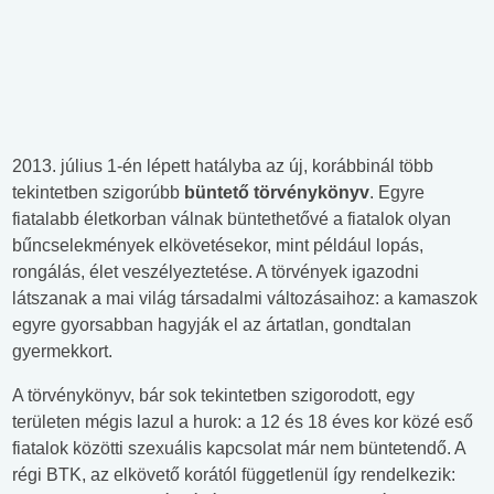
2013. július 1-én lépett hatályba az új, korábbinál több
tekintetben szigorúbb
büntető törvénykönyv
. Egyre
fiatalabb életkorban válnak büntethetővé a fiatalok olyan
bűncselekmények elkövetésekor, mint például lopás,
rongálás, élet veszélyeztetése. A törvények igazodni
látszanak a mai világ társadalmi változásaihoz: a kamaszok
egyre gyorsabban hagyják el az ártatlan, gondtalan
gyermekkort.
A törvénykönyv, bár sok tekintetben szigorodott, egy
területen mégis lazul a hurok: a 12 és 18 éves kor közé eső
fiatalok közötti szexuális kapcsolat már nem büntetendő. A
régi BTK, az elkövető korától függetlenül így rendelkezik: