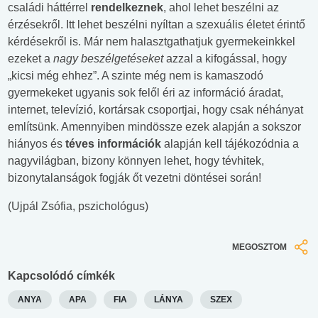
családi háttérrel
rendelkeznek
, ahol lehet beszélni az
érzésekről. Itt lehet beszélni nyíltan a szexuális életet érintő
kérdésekről is. Már nem halasztgathatjuk gyermekeinkkel
ezeket a
nagy beszélgetéseket
azzal a kifogással, hogy
„kicsi még ehhez”. A szinte még nem is kamaszodó
gyermekeket ugyanis sok felől éri az információ áradat,
internet, televízió, kortársak csoportjai, hogy csak néhányat
említsünk. Amennyiben mindössze ezek alapján a sokszor
hiányos és
téves információk
alapján kell tájékozódnia a
nagyvilágban, bizony könnyen lehet, hogy tévhitek,
bizonytalanságok fogják őt vezetni döntései során!
(Ujpál Zsófia, pszichológus)
MEGOSZTOM
Kapcsolódó címkék
ANYA
APA
FIA
LÁNYA
SZEX