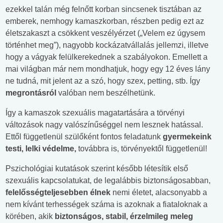
ezekkel talán még felnőtt korban sincsenek tisztában az
emberek, nemhogy kamaszkorban, részben pedig ezt az
életszakaszt a csökkent veszélyérzet („Velem ez úgysem
történhet meg”), nagyobb kockázatvállalás jellemzi, illetve
hogy a vágyak felülkerekednek a szabályokon. Emellett a
mai világban már nem mondhatjuk, hogy egy 12 éves lány
ne tudná, mit jelent az a szó, hogy szex, petting, stb. Így
megrontásról
valóban nem beszélhetünk.
Így a kamaszok szexuális magatartására a törvényi
változások nagy valószínűséggel nem lesznek hatással.
Ettől függetlenül szülőként fontos feladatunk
gyermekeink
testi, lelki védelme,
továbbra is, törvényektől függetlenül!
Pszichológiai kutatások szerint később létesítik első
szexuális kapcsolatukat, de legalábbis biztonságosabban,
felelősségteljesebben élnek
nemi életet, alacsonyabb a
nem kívánt terhességek száma is azoknak a fiataloknak a
körében, akik
biztonságos, stabil, érzelmileg meleg