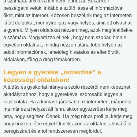
a számára, amiket a tini nem léphet át. Sokat kell
beszélgetni velük, inkább a szülő lássa el információval
őket, mint az internet. Közösen beszéljék meg az interneten
látott dolgokat, mennyire igaz vagy helyes, amit ott olvashat
a gyerek. Milyen oldalakat nézzen meg, azok megfelelőek-e
a számára. Magyarázza el neki, hogy nem szabad hinnie
egyetlen oldalnak, mindig nézzen utána több helyen az
adott információnak, lehetőleg hivatalos és ellenőrzött
oldalakon, főleg a drog témakörben.
Legyen a gyereke „ismerőse” a
közösségi oldalakon!
A tudás és gyakorlat hiánya a szülő részéről nem képezhet
akadályt ahhoz, hogy a gyerekével szorosabb legyen a
kapcsolata. Ha a kamasz jártasabb az interneten, márpedig
ma már ez a helyzet áll fenn, akkor egyszerűen kérje meg
arra, hogy segítsen Önnek. Ha még nincs profilja, kérje meg,
hogy hozzon létre egyet Önnek azon az oldalon, ahová ő is
beregisztrált és ahol rendszeresen megfordul.