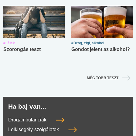
#Lélek
#Drog, cigi, alkohol
Szorongás teszt
Gondot jelent az alkohol?
MÉG TÖBB TESZT
Ha baj van...
Drogambulanciák
Lelkisegély-szolgálatok