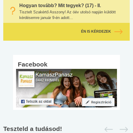
Hogyan tovább? Mit tegyek? (17) - II.
Tisztelt Szakértő Asszony! Az óév utolsó napján küldött
kérdésemre január 9-én adott...
ÉN IS KÉRDEZEK
Facebook
Teszteld a tudásod!