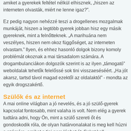
amiket a gyerekek feltétel nélkül elhisznek, „hiszen az
interneten olvasták, miért ne lenne igaz?”.
Ez pedig nagyon nehézzé teszi a drogellenes mozgalmak
munkáját, hiszen a legtöbb gyerek jobban hisz egy másik
gyereknek, mint a felnőtteknek. „A marihuána nem
veszélyes, hiszen nem okoz függőséget, az interneten
olvastam.” Ilyen, és ehhez hasonló dolgok bizony komoly
problémát okoznak a mai társadalom számára. A
drogambulanciákon dolgozók szerint is az ilyen „támogató”
weboldalak tehetők felelőssé sok tini visszaeséséért. „Ha jót
akarsz, tartsd távol magad ezektől az oldalaktól” - mondta az
egyik drogszakértő.
Szülők és az internet
A mai online világban a jó nevelés, és a jó szülő-gyerek
kapcsolat fontosabb, mint valaha is volt. Nem elég a gyerek
tudtára adni, hogy Ön, mint a szülő szereti őt és
gondoskodik róla, de olyan határvonalakat is meg kell húzni