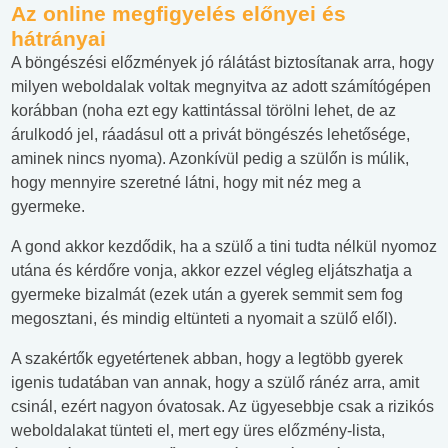
Az online megfigyelés előnyei és
hátrányai
A böngészési előzmények jó rálátást biztosítanak arra, hogy
milyen weboldalak voltak megnyitva az adott számítógépen
korábban (noha ezt egy kattintással törölni lehet, de az
árulkodó jel, ráadásul ott a privát böngészés lehetősége,
aminek nincs nyoma). Azonkívül pedig a szülőn is múlik,
hogy mennyire szeretné látni, hogy mit néz meg a
gyermeke.
A gond akkor kezdődik, ha a szülő a tini tudta nélkül nyomoz
utána és kérdőre vonja, akkor ezzel végleg eljátszhatja a
gyermeke bizalmát (ezek után a gyerek semmit sem fog
megosztani, és mindig eltünteti a nyomait a szülő elől).
A szakértők egyetértenek abban, hogy a legtöbb gyerek
igenis tudatában van annak, hogy a szülő ránéz arra, amit
csinál, ezért nagyon óvatosak. Az ügyesebbje csak a rizikós
weboldalakat tünteti el, mert egy üres előzmény-lista,