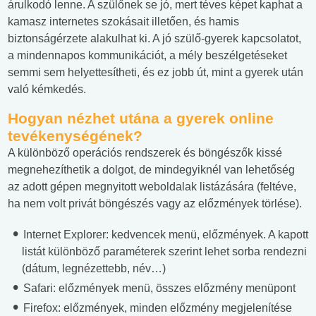
árulkodó lenne. A szülőnek se jó, mert téves képet kaphat a
kamasz internetes szokásait illetően, és hamis
biztonságérzete alakulhat ki. A jó szülő-gyerek kapcsolatot,
a mindennapos kommunikációt, a mély beszélgetéseket
semmi sem helyettesítheti, és ez jobb út, mint a gyerek után
való kémkedés.
Hogyan nézhet utána a gyerek online
tevékenységének?
A különböző operációs rendszerek és böngészők kissé
megnehezíthetik a dolgot, de mindegyiknél van lehetőség
az adott gépen megnyitott weboldalak listázására (feltéve,
ha nem volt privát böngészés vagy az előzmények törlése).
Internet Explorer: kedvencek menü, előzmények. A kapott
listát különböző paraméterek szerint lehet sorba rendezni
(dátum, legnézettebb, név…)
Safari: előzmények menü, összes előzmény menüpont
Firefox: előzmények, minden előzmény megjelenítése