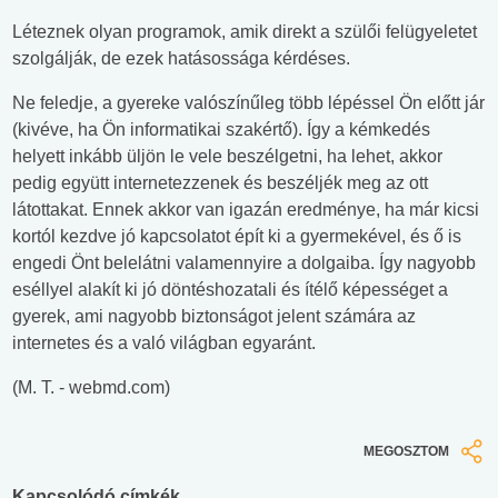
Léteznek olyan programok, amik direkt a szülői felügyeletet
szolgálják, de ezek hatásossága kérdéses.
Ne feledje, a gyereke valószínűleg több lépéssel Ön előtt jár
(kivéve, ha Ön informatikai szakértő). Így a kémkedés
helyett inkább üljön le vele beszélgetni, ha lehet, akkor
pedig együtt internetezzenek és beszéljék meg az ott
látottakat. Ennek akkor van igazán eredménye, ha már kicsi
kortól kezdve jó kapcsolatot épít ki a gyermekével, és ő is
engedi Önt belelátni valamennyire a dolgaiba. Így nagyobb
eséllyel alakít ki jó döntéshozatali és ítélő képességet a
gyerek, ami nagyobb biztonságot jelent számára az
internetes és a való világban egyaránt.
(M. T. - webmd.com)
MEGOSZTOM
Kapcsolódó címkék