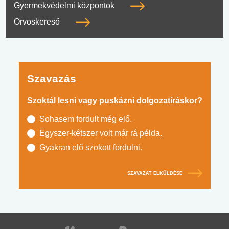
Gyermekvédelmi központok
Orvoskereső
Szavazás
Szoktál lesni vagy puskázni dolgozatíráskor?
Sohasem fordult még elő.
Egyszer-kétszer volt már rá példa.
Gyakran elő szokott fordulni.
SZAVAZAT ELKÜLDÉSE