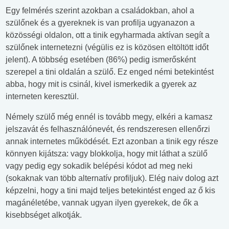
Egy felmérés szerint azokban a családokban, ahol a
szülőnek és a gyereknek is van profilja ugyanazon a
közösségi oldalon, ott a tinik egyharmada aktívan segít a
szülőnek internetezni (végülis ez is közösen eltöltött időt
jelent). A többség esetében (86%) pedig ismerősként
szerepel a tini oldalán a szülő. Ez enged némi betekintést
abba, hogy mit is csinál, kivel ismerkedik a gyerek az
interneten keresztül.
Némely szülő még ennél is tovább megy, elkéri a kamasz
jelszavát és felhasználónevét, és rendszeresen ellenőrzi
annak internetes működését. Ezt azonban a tinik egy része
könnyen kijátsza: vagy blokkolja, hogy mit láthat a szülő
vagy pedig egy sokadik belépési kódot ad meg neki
(sokaknak van több alternatív profiljuk). Elég naiv dolog azt
képzelni, hogy a tini majd teljes betekintést enged az ő kis
magánéletébe, vannak ugyan ilyen gyerekek, de ők a
kisebbséget alkotják.