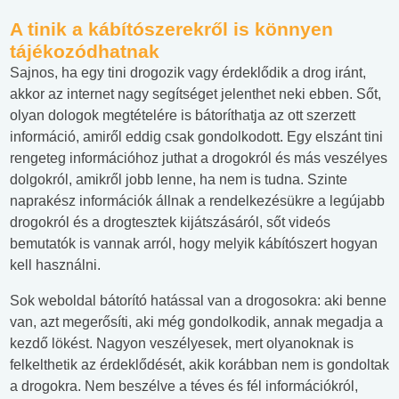
A tinik a kábítószerekről is könnyen
tájékozódhatnak
Sajnos, ha egy tini drogozik vagy érdeklődik a drog iránt,
akkor az internet nagy segítséget jelenthet neki ebben. Sőt,
olyan dologok megtételére is bátoríthatja az ott szerzett
információ, amiről eddig csak gondolkodott. Egy elszánt tini
rengeteg információhoz juthat a drogokról és más veszélyes
dolgokról, amikről jobb lenne, ha nem is tudna. Szinte
naprakész információk állnak a rendelkezésükre a legújabb
drogokról és a drogtesztek kijátszásáról, sőt videós
bemutatók is vannak arról, hogy melyik kábítószert hogyan
kell használni.
Sok weboldal bátorító hatással van a drogosokra: aki benne
van, azt megerősíti, aki még gondolkodik, annak megadja a
kezdő lökést. Nagyon veszélyesek, mert olyanoknak is
felkelthetik az érdeklődését, akik korábban nem is gondoltak
a drogokra. Nem beszélve a téves és fél információkról,