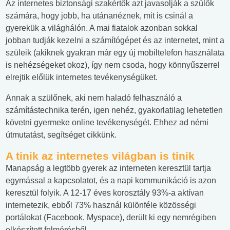
Az internetes biztonsági szakértők azt javasolják a szülők
számára, hogy jobb, ha utánanéznek, mit is csinál a
gyerekük a világhálón. A mai fiatalok azonban sokkal
jobban tudják kezelni a számítógépet és az internetet, mint a
szüleik (akiknek gyakran már egy új mobiltelefon használata
is nehézségeket okoz), így nem csoda, hogy könnyűszerrel
elrejtik előlük internetes tevékenységüket.
Annak a szülőnek, aki nem haladó felhasználó a
számítástechnika terén, igen nehéz, gyakorlatilag lehetetlen
követni gyermeke online tevékenységét. Ehhez ad némi
útmutatást, segítséget cikkünk.
A tinik az internetes világban is tinik
Manapság a legtöbb gyerek az interneten keresztül tartja
egymással a kapcsolatot, és a napi kommunikáció is azon
keresztül folyik. A 12-17 éves korosztály 93%-a aktívan
internetezik, ebből 73% használ különféle közösségi
portálokat (Facebook, Myspace), derült ki egy nemrégiben
elkészített felmérésből.