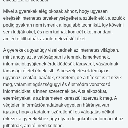
Mivel a gyerekek elég okosak ahhoz, hogy ügyesen
elrejtsék internetes tevékenységeiket a szüleik elől, a szülők
pedig gyakran nem ismerik a legújabb technikát, így követni
sem tudják őket, és nem tudnak konkrét okot mondani,
amiért eltilthatnák az internetezéstől őket.
A gyerekek ugyanúgy viselkednek az internetes világban,
mint ahogy azt a valóságban is tennék. Ismerkednek,
információt gyűjtenek érdeklődésük tárgyáról, vásárolnak,
társasági életet élnek, stb. A beszélgetések témája is
ugyanaz: család, barátok, szerelem, de a híreket is itt nézik
meg, valamint egészségügyi és életmódra vonatkozó
információkat is innen szereznek be. A találkozókat,
eseményeket is az interneten keresztül szervezik meg. A
végtelen információáradatnak egyetlen hátránya van
igazán, hogy a tartalom szűretlenül és válogatás nélkül
érkezik a gyerekekhez, így olyan dolgokról is információhoz
juthatnak, amiről nem kellene.