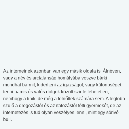
Az internetnek azonban van egy másik oldala is. Álnéven,
vagy a név és arctalanság homályába veszve bárki
mondhat bármit, kideríteni az igazságot, vagy különbséget
tenni hamis és valós dolgok között szinte lehetetlen,
nemhogy a tinik, de még a felnőttek számára sem. A legtöbb
szülő a drogozástól és az italozástól félti gyermekét, de az
internetezés is tud olyan veszélyes lenni, mint egy sörivó
buli.