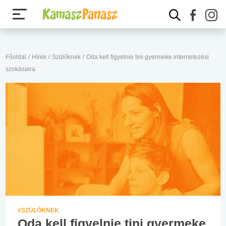
Főoldal
/
Hírek
/
Szülőknek
/
Oda kell figyelnie tini gyermeke internetezési
szokásaira
#SZÜLŐKNEK
Oda kell figyelnie tini gyermeke