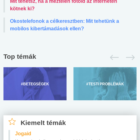
Mit tehetsz, ha a meztelen fotóid az interneten
kötnek ki?
Okostelefonok a célkeresztben: Mit tehetünk a
mobilos kibertámadások ellen?
Top témák
#BETEGSÉGEK
#TESTI PROBLÉMÁK
Kiemelt témák
Jogaid