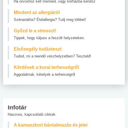
Ha orvoshoz kell menned, vagy kórházba kerülsz
Mindent az allergiáról
Szénanátha? Ételallergia? Tudj meg többet!
Győzd le a stresszt!
Tippek, hogy túljuss a feszült helyzeteken.
Elsősegély tudásteszt
Tudod, mi a teendő vészhelyzetben? Teszteld!
Kérdések a korai terhességről
Aggodalmak, kételyek a terhességről
Infotár
Hasznos, kapcsolódó cikkek
A kamaszkori bántalmazás és jelei