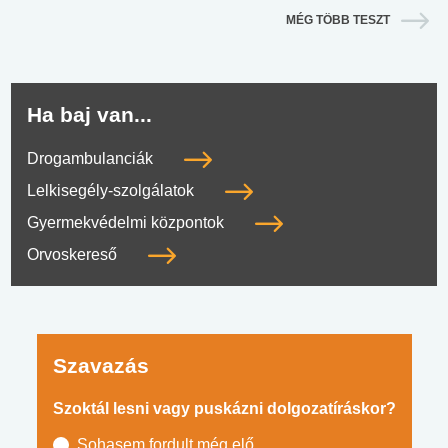
MÉG TÖBB TESZT
Ha baj van...
Drogambulanciák
Lelkisegély-szolgálatok
Gyermekvédelmi központok
Orvoskereső
Szavazás
Szoktál lesni vagy puskázni dolgozatíráskor?
Sohasem fordult még elő.