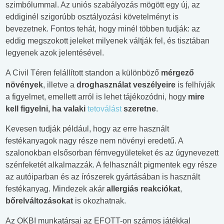
szimbólummal. Az uniós szabályozás mögött egy új, az
eddiginél szigorúbb osztályozási követelményt is
bevezetnek. Fontos tehát, hogy minél többen tudják: az
eddig megszokott jeleket milyenek váltják fel, és tisztában
legyenek azok jelentésével.
A Civil Téren felállított standon a különböző
mérgező
növények
, illetve a
droghasználat veszélyeire
is felhívják
a figyelmet, emellett arról is lehet tájékozódni, hogy
mire
kell figyelni, ha valaki
tetoválást
szeretne
.
Kevesen tudják például, hogy az erre használt
festékanyagok nagy része nem növényi eredetű. A
szalonokban elsősorban fémvegyületeket és az úgynevezett
szénfeketét alkalmazzák. A felhasznált pigmentek egy része
az autóiparban és az írószerek gyártásában is használt
festékanyag. Mindezek akár
allergiás reakciókat
,
bőrelváltozásokat
is okozhatnak.
Az OKBI munkatársai az EFOTT-on számos játékkal