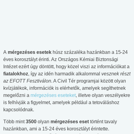
A
mérgezéses esetek
húsz százaléka hazánkban a 15-24
éves korosztályt érinti. Az Országos Kémiai Biztonsági
Intézet ezért úgy döntött, hogy közel viszi az információkat a
fiatalokhoz
, így az idén harmadik alkalommal
vesznek részt
az EFOTT Fesztiválon
. A Civil Tér programjai között olyan
kvízjátékok, információk is elérhetők, amelyek segíthetnek
megelőzni a
mérgezéses eseteket
, illetve olyan veszélyekre
is felhívják a figyelmet, amelyek például a tetováláshoz
kapcsolódnak.
Több mint
3500
olyan
mérgezéses eset
történt tavaly
hazánkban, ami a 15-24 éves korosztályt érintette.