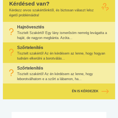
Kérdésed van?
Kérdezz orvos szakértőinktől, és biztosan választ lelsz
égető problémáidra!
Hajnövesztés
Tisztelt Szakértő! Egy lány ismerősöm nemrég levágatta a
haját, de nagyon megbánta. Azóta...
Szőrtelenítés
Tisztelt szakértő! Az én kérdésem az lenne, hogy hogyan
tudnám elkerülni a borotválás...
Szőrtelenítés
Tisztelt szakértő! Az én kérdésem az lenne, hogy
leborotválhatom e a szőrt a lábamon, ha...
ÉN IS KÉRDEZEK