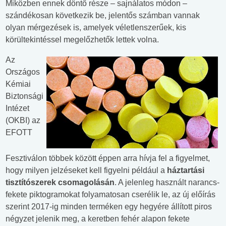
Miközben ennek döntő része – sajnálatos módon –
szándékosan következik be, jelentős számban vannak
olyan mérgezések is, amelyek véletlenszerűek, kis
körültekintéssel megelőzhetők lettek volna.
Az
Országos
Kémiai
Biztonsági
Intézet
(OKBI) az
EFOTT
Fesztiválon többek között éppen arra hívja fel a figyelmet,
hogy milyen jelzéseket kell figyelni például a
háztartási
tisztítószerek csomagolásán
. A jelenleg használt narancs-
fekete piktogramokat folyamatosan cserélik le, az új előírás
szerint 2017-ig minden terméken egy hegyére állított piros
négyzet jelenik meg, a keretben fehér alapon fekete