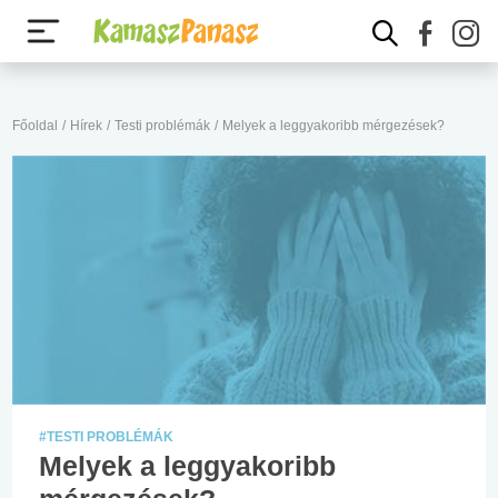
Főoldal
/
Hírek
/
Testi problémák
/
Melyek a leggyakoribb mérgezések?
#TESTI PROBLÉMÁK
Melyek a leggyakoribb