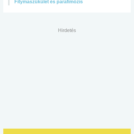
Fitymaszűkület és parafimózis
Hirdetés