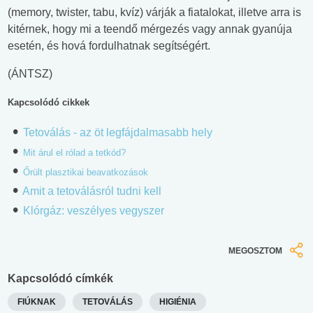
(memory, twister, tabu, kvíz) várják a fiatalokat, illetve arra is
kitérnek, hogy mi a teendő mérgezés vagy annak gyanúja
esetén, és hová fordulhatnak segítségért.
(ÁNTSZ)
Kapcsolódó cikkek
Tetoválás - az öt legfájdalmasabb hely
Mit árul el rólad a tetkód?
Őrült plasztikai beavatkozások
Amit a tetoválásról tudni kell
Klórgáz: veszélyes vegyszer
MEGOSZTOM
Kapcsolódó címkék
FIÚKNAK
TETOVÁLÁS
HIGIÉNIA