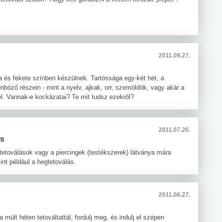
2011.09.27.
na és fekete színben készülnek. Tartóssága egy-két hét, a
önböző részein - mint a nyelv, ajkak, orr, szemöldök, vagy akár a
l. Vannak-e kockázatai? Te mit tudsz ezekről?
2011.07.26.
és
oválások vagy a piercingek (testékszerek) látványa mára
int például a hegtetoválás.
2011.06.27.
múlt héten tetováltattál, fordulj meg, és indulj el szépen