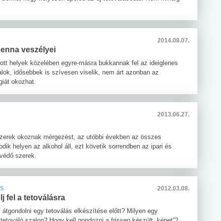
2014.08.07.
henna veszélyei
gatott helyek közelében egyre-másra bukkannak fel az ideiglenes
alok, idősebbek is szívesen viselik, nem árt azonban az
giát okozhat.
2013.06.27.
yszerek okoznak mérgezést, az utóbbi években az összes
ik helyen az alkohol áll, ezt követik sorrendben az ipari és
yvédő szerek.
ÁS
2012.03.08.
j fel a tetoválásra
 átgondolni egy tetoválás elkészítése előtt? Milyen egy
tetováló szalon? Hogy kell gondozni a frissen készült „képet”?