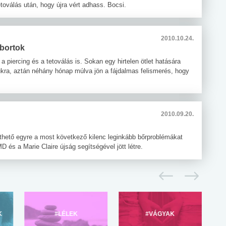
etoválás után, hogy újra vért adhass. Bocsi.
2010.10.24.
óbortok
 piercing és a tetoválás is. Sokan egy hirtelen ötlet hatására
rjukra, aztán néhány hónap múlva jön a fájdalmas felismerés, hogy
2010.09.20.
hető egyre a most következő kilenc leginkább bőrproblémákat
és a Marie Claire újság segítségével jött létre.
K
#LÉLEK
#VÁGYAK