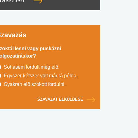
rvoskereső
Szavazás
zoktál lesni vagy puskázni
olgozatíráskor?
Sohasem fordult még elő.
Egyszer-kétszer volt már rá példa.
Gyakran elő szokott fordulni.
SZAVAZAT ELKÜLDÉSE