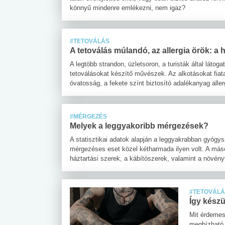
könnyű mindenre emlékezni, nem igaz?
#TETOVÁLÁS
A tetoválás múlandó, az allergia örök: a 
A legtöbb strandon, üzletsoron, a turisták által láto
tetoválásokat készítő művészek. Az alkotásokat fiat
óvatosság, a fekete színt biztosító adalékanyag aller
#MÉRGEZÉS
Melyek a leggyakoribb mérgezések?
A statisztikai adatok alapján a leggyakrabban gyóg
mérgezéses eset közel kétharmada ilyen volt. A másod
háztartási szerek, a kábítószerek, valamint a növén
#TETOVÁL
Így készül
Mit érdemes
megbízható 