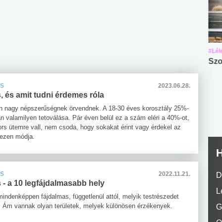
#Suli, munka
#Suli, munka
#Lél
Angol középfokú
Internet-függőség
Szo
nyelvvizsga teszt -
teszt
No.42
ÁS
2023.06.28.
, és amit tudni érdemes róla
en nagy népszerűségnek örvendnek. A 18-30 éves korosztály 25%-
n valamilyen tetoválása. Pár éven belül ez a szám eléri a 40%-ot,
ors ütemre vall, nem csoda, hogy sokakat érint vagy érdekel az
 ezen módja.
H
ÁS
2022.11.21.
D
 - a 10 legfájdalmasabb hely
L
mindenképpen fájdalmas, függetlenül attól, melyik testrészedet
d. Ám vannak olyan területek, melyek különösen érzékenyek.
G