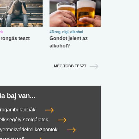
ek
#Drog, cigi, alkohol
#Zöldövezet
rongás teszt
Gondot jelent az
Mekkora az ö
alkohol?
lábnyomod?
MÉG TÖBB TESZT
a baj van...
rogambulanciák
elkisegély-szolgálatok
yermekvédelmi központok