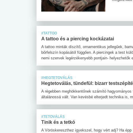
#TATTOO
A tattoo és a piercing kockázatai
A tattoo minták díszítő, ornamentikus jellegűek, bar
bőrfelszín kopásától függően. A piercingek a test kül
nemi szervek legérzékenyebb pontjain- helyezhetők e
#HEGTETOVÁLÁS
Hegtetoválás, tündefül: bizarr testszépít
A régebben meghökkentőnek számító hagyományos tet
általánossá vált. Van kevésbé elterjedt technika is, m
#TETOVÁLÁS
Tinik és a tetkó
A Vöröskereszthez igyekszel, hogy vért adj? Ha épp a 