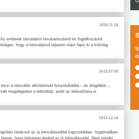
O
2020.11.18.
Az emberek társadalmi hovatartozástól és foglalkozástól
tséges, hogy a tetoválásod teljesen mást fejez ki a külvilág
S
d
2015.07.09.
ez teszi a tetoválás eltüntetését bonyolultabbá – és drágábbá –,
nél megelégedve a tetkóddal, azért az eltávolítása is
2014.12.18.
rápolási tanácsot az új tetoválásoddal kapcsolatban. Izgalmadban
nni benne, hogy helyesen ápolod az új tetoválásodat. Nem mindig