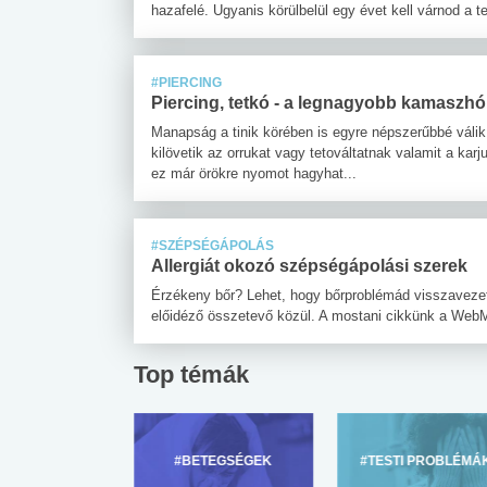
hazafelé. Ugyanis körülbelül egy évet kell várnod a t
#PIERCING
Piercing, tetkó - a legnagyobb kamaszh
Manapság a tinik körében is egyre népszerűbbé válik a
kilövetik az orrukat vagy tetováltatnak valamit a ka
ez már örökre nyomot hagyhat...
#SZÉPSÉGÁPOLÁS
Allergiát okozó szépségápolási szerek
Érzékeny bőr? Lehet, hogy bőrproblémád visszavezet
előidéző összetevő közül. A mostani cikkünk a WebMD 
Top témák
ZÜLŐKNEK
#BETEGSÉGEK
#TESTI PROBLÉMÁ