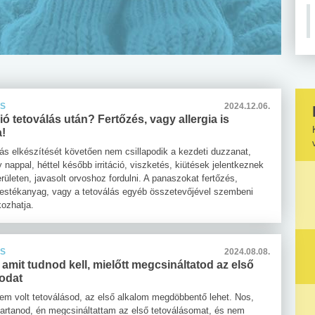
ÁS
2024.12.06.
ció tetoválás után? Fertőzés, vagy allergia is
a!
lás elkészítését követően nem csillapodik a kezdeti duzzanat,
nappal, héttel később irritáció, viszketés, kiütések jelentkeznek
területen, javasolt orvoshoz fordulni. A panaszokat fertőzés,
festékanyag, vagy a tetoválás egyéb összetevőjével szembeni
kozhatja.
ÁS
2024.08.08.
 amit tudnod kell, mielőtt megcsináltatod az első
sodat
m volt tetoválásod, az első alkalom megdöbbentő lehet. Nos,
 tartanod, én megcsináltattam az első tetoválásomat, és nem