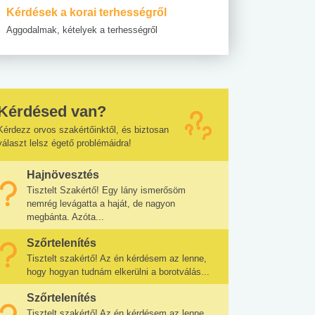
Kérdések a korai terhességről
Aggodalmak, kételyek a terhességről
Kérdésed van?
Kérdezz orvos szakértőinktől, és biztosan
választ lelsz égető problémáidra!
Hajnövesztés
Tisztelt Szakértő! Egy lány ismerősöm
nemrég levágatta a haját, de nagyon
megbánta. Azóta...
Szőrtelenítés
Tisztelt szakértő! Az én kérdésem az lenne,
hogy hogyan tudnám elkerülni a borotválás...
Szőrtelenítés
Tisztelt szakértő! Az én kérdésem az lenne,