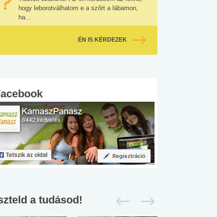
hogy leborotválhatom e a szőrt a lábamon,
ha...
ÉN IS KÉRDEZEK
Facebook
szteld a tudásod!