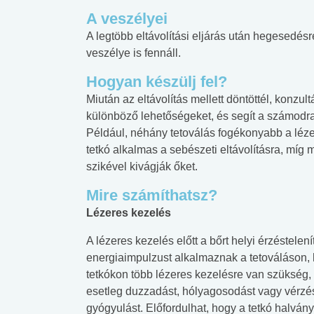
A veszélyei
A legtöbb eltávolítási eljárás után hegesedés
veszélye is fennáll.
Hogyan készülj fel?
Miután az eltávolítás mellett döntöttél, konzu
különböző lehetőségeket, és segít a számodr
Például, néhány tetoválás fogékonyabb a léze
tetkó alkalmas a sebészeti eltávolításra, mí
szikével kivágják őket.
Mire számíthatsz?
Lézeres kezelés
A lézeres kezelés előtt a bőrt helyi érzéstelen
energiaimpulzust alkalmaznak a tetováláson, h
tetkókon több lézeres kezelésre van szükség,
esetleg duzzadást, hólyagosodást vagy vérzést
gyógyulást. Előfordulhat, hogy a tetkó halvány