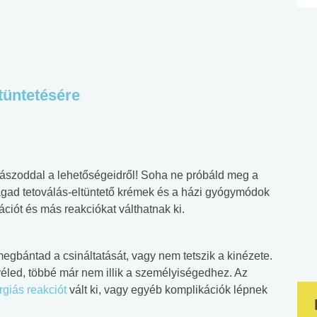
ltüntetésére
ászoddal a lehetőségeidről! Soha ne próbáld meg a
magad tetoválás-eltüntető krémek és a házi gyógymódok
ációt és más reakciókat válthatnak ki.
 megbántad a csináltatását, vagy nem tetszik a kinézete.
véled, többé már nem illik a személyiségedhez. Az
rgiás reakciót
vált ki, vagy egyéb komplikációk lépnek