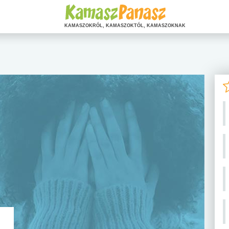
KAMASZOKRÓL, KAMASZOKTÓL, KAMASZOKNAK