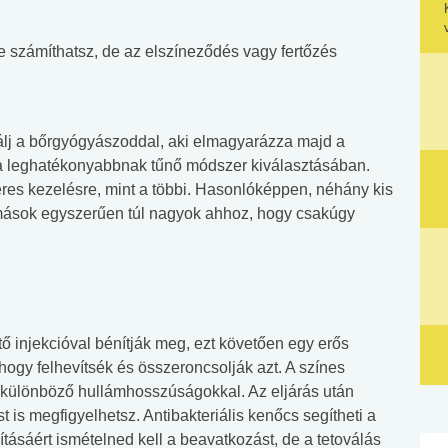
re számíthatsz, de az elszíneződés vagy fertőzés
ltálj a bőrgyógyászoddal, aki elmagyarázza majd a
a leghatékonyabbnak tűnő módszer kiválasztásában.
res kezelésre, mint a többi. Hasonlóképpen, néhány kis
g mások egyszerűen túl nagyok ahhoz, hogy csakúgy
ítő injekcióval bénítják meg, ezt követően egy erős
ogy felhevítsék és összeroncsolják azt. A színes
 különböző hullámhosszúságokkal. Az eljárás után
 is megfigyelhetsz. Antibakteriális kenőcs segítheti a
ításáért ismételned kell a beavatkozást, de a tetoválás