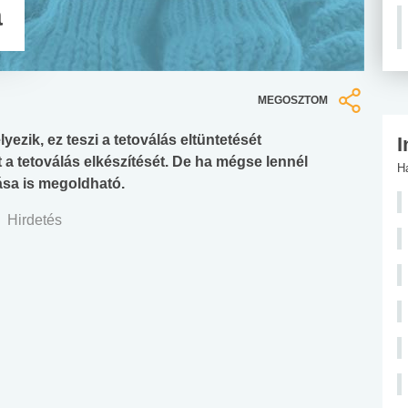
a
MEGOSZTOM
lyezik, ez teszi a tetoválás eltüntetését
I
a tetoválás elkészítését. De ha mégse lennél
H
tása is megoldható.
Hirdetés