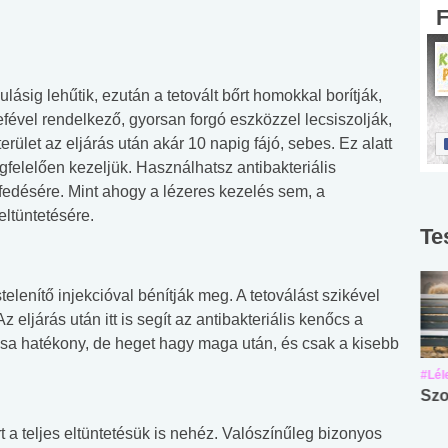
ulásig lehűtik, ezután a tetovált bőrt homokkal borítják,
efével rendelkező, gyorsan forgó eszközzel lecsiszolják,
 terület az eljárás után akár 10 napig fájó, sebes. Ez alatt
egfelelően kezeljük. Használhatsz antibakteriális
fedésére. Mint ahogy a lézeres kezelés sem, a
eltüntetésére.
Te
elenítő injekcióval bénítják meg. A tetoválást szikével
Az eljárás után itt is segít az antibakteriális kenőcs a
tása hatékony, de heget hagy maga után, és csak a kisebb
#Suli, munka
#Suli, munka
#Lél
Angol középfokú
Internet-függőség
Szo
nyelvvizsga teszt -
teszt
rt a teljes eltüntetésük is nehéz. Valószínűleg bizonyos
No.42