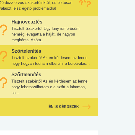
Kérdezz orvos szakértőinktől, és biztosan
választ lelsz égető problémáidra!
Hajnövesztés
Tisztelt Szakértő! Egy lány ismerősöm
nemrég levágatta a haját, de nagyon
megbánta. Azóta...
Szőrtelenítés
Tisztelt szakértő! Az én kérdésem az lenne,
hogy hogyan tudnám elkerülni a borotválás...
Szőrtelenítés
Tisztelt szakértő! Az én kérdésem az lenne,
hogy leborotválhatom e a szőrt a lábamon,
ha...
ÉN IS KÉRDEZEK