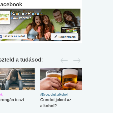
Facebook
szteld a tudásod!
ek
#Drog, cigi, alkohol
#Zöldövezet
rongás teszt
Gondot jelent az
Mekkora az ö
alkohol?
lábnyomod?