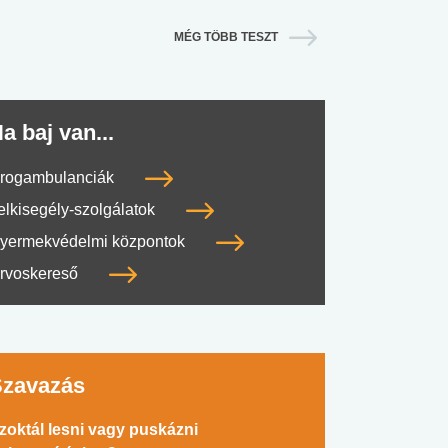
MÉG TÖBB TESZT
a baj van...
rogambulanciák
elkisegély-szolgálatok
yermekvédelmi központok
rvoskereső
Szavazás
zoktál lesni vagy puskázni