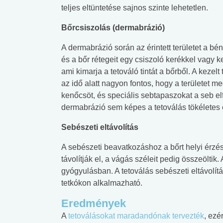
teljes eltüntetése sajnos szinte lehetetlen.
Bőrcsiszolás (dermabrázió)
A dermabrázió során az érintett területet a bén
és a bőr rétegeit egy csiszoló kerékkel vagy k
ami kimarja a tetováló tintát a bőrből. A kezelt
az idő alatt nagyon fontos, hogy a területet m
kenőcsöt, és speciális sebtapaszokat a seb el
dermabrázió sem képes a tetoválás tökéletes 
Sebészeti eltávolítás
A sebészeti beavatkozáshoz a bőrt helyi érzést
távolítják el, a vágás széleit pedig összeöltik. 
gyógyulásban. A tetoválás sebészeti eltávolí
tetkókon alkalmazható.
 alkohol
#Zöldövezet
#Betegségek
lent az
Mekkora az ökológiai
Elsősegély
Eredmények
lábnyomod?
tudásteszt
A
tetoválásokat maradandónak tervezték
, ezé