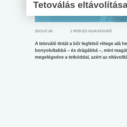
Tetoválás eltávolítás
2015.07.09.
2 PERCES OLVASÁSI IDŐ
A tetováló tintát a bőr legfelső rétege alá he
bonyolultabbá – és drágábbá –, mint magát 
megelégedve a tetkóddal, azért az eltávolí