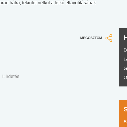
d hátra, tekintet nélkül a tetkó eltávolításának
H
MEGOSZTOM
D
L
G
Hirdetés
O
S