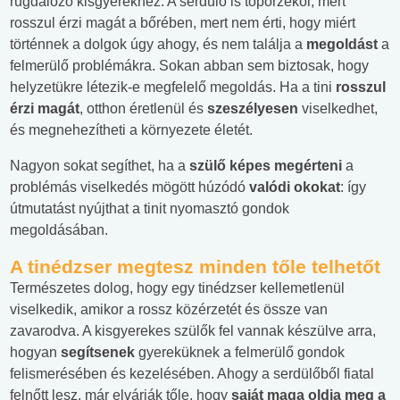
rugdalózó kisgyerekhez. A serdülő is toporzékol, mert
rosszul érzi magát a bőrében, mert nem érti, hogy miért
történnek a dolgok úgy ahogy, és nem találja a
megoldást
a
felmerülő problémákra. Sokan abban sem biztosak, hogy
helyzetükre létezik-e megfelelő megoldás. Ha a tini
rosszul
érzi magát
, otthon éretlenül és
szeszélyesen
viselkedhet,
és megnehezítheti a környezete életét.
Nagyon sokat segíthet, ha a
szülő képes megérteni
a
problémás viselkedés mögött húzódó
valódi okokat
: így
útmutatást nyújthat a tinit nyomasztó gondok
megoldásában.
A tinédzser megtesz minden tőle telhetőt
Természetes dolog, hogy egy tinédzser kellemetlenül
viselkedik, amikor a rossz közérzetét és össze van
zavarodva. A kisgyerekes szülők fel vannak készülve arra,
hogyan
segítsenek
gyereküknek a felmerülő gondok
felismerésében és kezelésében. Ahogy a serdülőből fiatal
felnőtt lesz, már elvárják tőle, hogy
saját maga oldja meg a