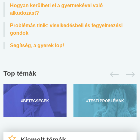
Hogyan kerülheti el a gyermekével való
alkudozást?
Problémás tinik: viselkedésbeli és fegyelmezési
gondok
Segítség, a gyerek lop!
Top témák
#BETEGSÉGEK
#TESTI PROBLÉMÁK
Kiemelt témák