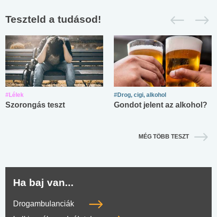
Teszteld a tudásod!
#Lélek
#Drog, cigi, alkohol
Szorongás teszt
Gondot jelent az alkohol?
MÉG TÖBB TESZT
Ha baj van...
Drogambulanciák