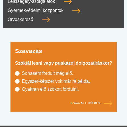
Lelkisegély-szolgálatok
Gyermekvédelmi központok
Orvoskereső
Szavazás
Szoktál lesni vagy puskázni dolgozatíráskor?
Sohasem fordult még elő.
Egyszer-kétszer volt már rá példa.
Gyakran elő szokott fordulni.
SZAVAZAT ELKÜLDÉSE