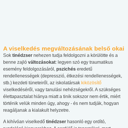
A viselkedés megváltozásának belső okai
Sok
tinédzser
nehezen tudja feldolgozni a körülötte és a
benne zajló
változásokat
: legyen szó egy traumatikus
esemény feldolgozásáról,
pszichés
eredetű
rendellenességek (depresszió, étkezési rendellenességek,
stb.) kezdeti tüneteiről, az iskolatársak
kiközösítő
viselkedéséről, vagy tanulási nehézségekről. A szükséges
élettapasztalat hiánya miatt a tinik sokszor nem értik, miért
történik velük minden úgy, ahogy - és nem tudják, hogyan
reagáljanak a kialakult helyzetre.
A kihívóan viselkedő
tinédzser
hasonló egy ordító,