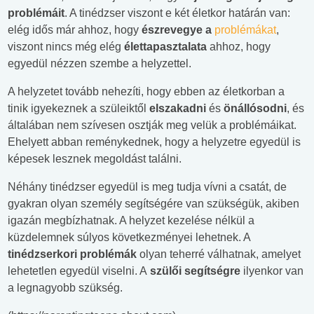
problémáit
. A tinédzser viszont e két életkor határán van:
elég idős már ahhoz, hogy
észrevegye a
problémákat
,
viszont nincs még elég
élettapasztalata
ahhoz, hogy
egyedül nézzen szembe a helyzettel.
A helyzetet tovább nehezíti, hogy ebben az életkorban a
tinik igyekeznek a szüleiktől
elszakadni
és
önállósodni
, és
általában nem szívesen osztják meg velük a problémáikat.
Ehelyett abban reménykednek, hogy a helyzetre egyedül is
képesek lesznek megoldást találni.
Néhány tinédzser egyedül is meg tudja vívni a csatát, de
gyakran olyan személy segítségére van szükségük, akiben
igazán megbízhatnak. A helyzet kezelése nélkül a
küzdelemnek súlyos következményei lehetnek. A
tinédzserkori problémák
olyan teherré válhatnak, amelyet
lehetetlen egyedül viselni. A
szülői segítségre
ilyenkor van
a legnagyobb szükség.