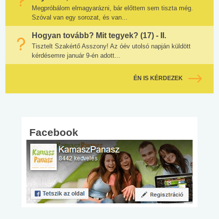
Megpróbálom elmagyarázni, bár előttem sem tiszta még.
Szóval van egy sorozat, és van...
Hogyan tovább? Mit tegyek? (17) - II.
Tisztelt Szakértő Asszony! Az óév utolsó napján küldött
kérdésemre január 9-én adott...
ÉN IS KÉRDEZEK
Facebook