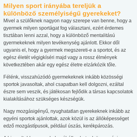
Milyen sport irányába tereljük a
különböző személyiségű gyerekeket?
Mivel a szülőknek nagyon nagy szerepe van benne, hogy a
gyermek milyen sportágat fog választani, ezért érdemes
tisztában lenni azzal, hogy a különböző mentalitású
gyermekeknek milyen tevékenység ajánlott. Ekkor dől
ugyanis el, hogy a gyermek megszereti-e a sportot, és az
egész életét végigkíséri majd vagy a rossz élmények
következtében akár egy egész életre elzárkózik tőle.
Félénk, visszahúzódó gyermekeknek inkább közösségi
sportok javasoltak, ahol csapatban kell dolgozni, ezáltal
észre sem veszik, és játékosan fejlődik a társas kapcsolatok
kialakításához szükséges készségük.
Nagy mozgásigényű, nyughatatlan gyerekeknek inkább az
egyéni sportok ajánlottak, azok közül is az állóképességet
edző mozgástípusok, például úszás, kerékpározás.