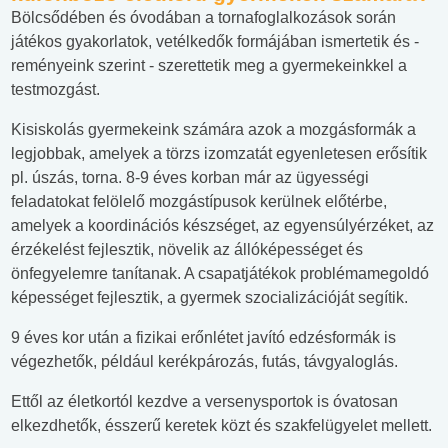
Bölcsődében és óvodában a tornafoglalkozások során
játékos gyakorlatok, vetélkedők formájában ismertetik és -
reményeink szerint - szerettetik meg a gyermekeinkkel a
testmozgást.
Kisiskolás gyermekeink számára azok a mozgásformák a
legjobbak, amelyek a törzs izomzatát egyenletesen erősítik
pl. úszás, torna. 8-9 éves korban már az ügyességi
feladatokat felölelő mozgástípusok kerülnek előtérbe,
amelyek a koordinációs készséget, az egyensúlyérzéket, az
érzékelést fejlesztik, növelik az állóképességet és
önfegyelemre tanítanak. A csapatjátékok problémamegoldó
képességet fejlesztik, a gyermek szocializációját segítik.
9 éves kor után a fizikai erőnlétet javító edzésformák is
végezhetők, például kerékpározás, futás, távgyaloglás.
Ettől az életkortól kezdve a versenysportok is óvatosan
elkezdhetők, ésszerű keretek közt és szakfelügyelet mellett.