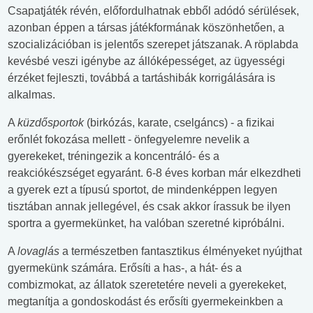
Csapatjáték révén, előfordulhatnak ebből adódó sérülések,
azonban éppen a társas játékformának köszönhetően, a
szocializációban is jelentős szerepet játszanak. A röplabda
kevésbé veszi igénybe az állóképességet, az ügyességi
érzéket fejleszti, továbbá a tartáshibák korrigálására is
alkalmas.
A
küzdősportok
(birkózás, karate, cselgáncs) - a fizikai
erőnlét fokozása mellett - önfegyelemre nevelik a
gyerekeket, tréningezik a koncentráló- és a
reakciókészséget egyaránt. 6-8 éves korban már elkezdheti
a gyerek ezt a típusú sportot, de mindenképpen legyen
tisztában annak jellegével, és csak akkor írassuk be ilyen
sportra a gyermekünket, ha valóban szeretné kipróbálni.
A
lovaglás
a természetben fantasztikus élményeket nyújthat
gyermekünk számára. Erősíti a has-, a hát- és a
combizmokat, az állatok szeretetére neveli a gyerekeket,
megtanítja a gondoskodást és erősíti gyermekeinkben a