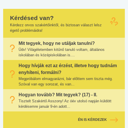
Kérdésed van?
Kérdezz orvos szakértőinktől, és biztosan választ lelsz
égető problémáidra!
Mit tegyek, hogy ne utáljak tanulni?
Üdv! Világéletemben kitűnő tanuló voltam, általános
iskolában és középiskolában is....
Hogy hívják ezt az érzést, illetve hogy tudnám
enyhíteni, formálni?
Megpróbálom elmagyarázni, bár előttem sem tiszta még.
Szóval van egy sorozat, és van...
Hogyan tovább? Mit tegyek? (17) - II.
Tisztelt Szakértő Asszony! Az óév utolsó napján küldött
kérdésemre január 9-én adott...
ÉN IS KÉRDEZEK