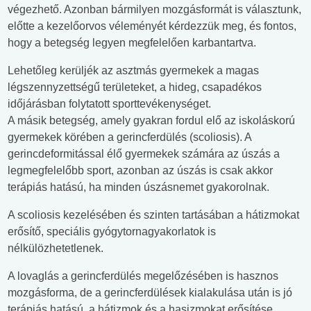
végezhető. Azonban bármilyen mozgásformát is választunk,
előtte a kezelőorvos véleményét kérdezzük meg, és fontos,
hogy a betegség legyen megfelelően karbantartva.
Lehetőleg kerüljék az asztmás gyermekek a magas
légszennyzettségű területeket, a hideg, csapadékos
időjárásban folytatott sporttevékenységet.
A másik betegség, amely gyakran fordul elő az iskoláskorú
gyermekek körében a gerincferdülés (scoliosis). A
gerincdeformitással élő gyermekek számára az úszás a
legmegfelelőbb sport, azonban az úszás is csak akkor
terápiás hatású, ha minden úszásnemet gyakorolnak.
A scoliosis kezelésében és szinten tartásában a hátizmokat
erősítő, speciális gyógytornagyakorlatok is
nélkülözhetetlenek.
A lovaglás a gerincferdülés megelőzésében is hasznos
mozgásforma, de a gerincferdülések kialakulása után is jó
terápiás hatású, a hátizmok és a hasizmokat erősítése,