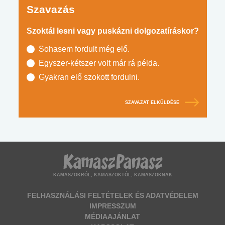
Szavazás
Szoktál lesni vagy puskázni dolgozatíráskor?
Sohasem fordult még elő.
Egyszer-kétszer volt már rá példa.
Gyakran elő szokott fordulni.
SZAVAZAT ELKÜLDÉSE
KAMASZOKRÓL, KAMASZOKTÓL, KAMASZOKNAK
FELHASZNÁLÁSI FELTÉTELEK ÉS ADATVÉDELEM
IMPRESSZUM
MÉDIAAJÁNLAT