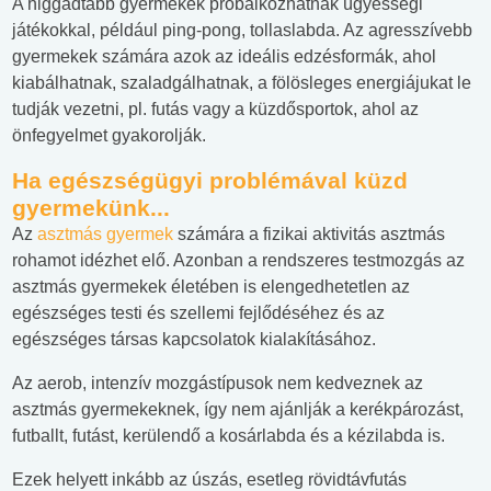
A higgadtabb gyermekek próbálkozhatnak ügyességi
játékokkal, például ping-pong, tollaslabda. Az agresszívebb
gyermekek számára azok az ideális edzésformák, ahol
kiabálhatnak, szaladgálhatnak, a fölösleges energiájukat le
tudják vezetni, pl. futás vagy a küzdősportok, ahol az
önfegyelmet gyakorolják.
Ha egészségügyi problémával küzd
gyermekünk...
Az
asztmás gyermek
számára a fizikai aktivitás asztmás
rohamot idézhet elő. Azonban a rendszeres testmozgás az
asztmás gyermekek életében is elengedhetetlen az
egészséges testi és szellemi fejlődéséhez és az
egészséges társas kapcsolatok kialakításához.
Az aerob, intenzív mozgástípusok nem kedveznek az
asztmás gyermekeknek, így nem ajánlják a kerékpározást,
futballt, futást, kerülendő a kosárlabda és a kézilabda is.
Ezek helyett inkább az úszás, esetleg rövidtávfutás