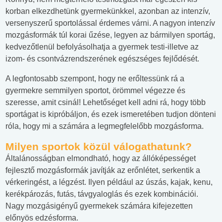
korban elkezdhetünk gyermekünkkel, azonban az intenzív,
versenyszerű sportolással érdemes várni. A nagyon intenzív
mozgásformák túl korai űzése, legyen az bármilyen sportág,
kedvezőtlenül befolyásolhatja a gyermek testi-illetve az
izom- és csontvázrendszerének egészséges fejlődését.
A legfontosabb szempont, hogy ne erőltessünk rá a
gyermekre semmilyen sportot, örömmel végezze és
szeresse, amit csinál! Lehetőséget kell adni rá, hogy több
sportágat is kipróbáljon, és ezek ismeretében tudjon dönteni
róla, hogy mi a számára a legmegfelelőbb mozgásforma.
Milyen sportok közül válogathatunk?
Általánosságban elmondható, hogy az állóképességet
fejlesztő mozgásformák javítják az erőnlétet, serkentik a
vérkeringést, a légzést. Ilyen például az úszás, kajak, kenu,
kerékpározás, futás, távgyaloglás és ezek kombinációi.
Nagy mozgásigényű gyermekek számára kifejezetten
előnyös edzésforma.