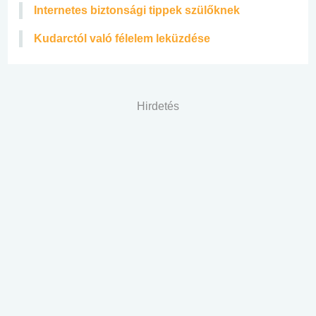
Internetes biztonsági tippek szülőknek
Kudarctól való félelem leküzdése
Hirdetés