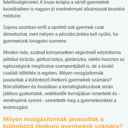
felelősségérzetet. A lovas terápia a sérült gyermekek
kezelésében is nagyon jó eredménnyel alkalmazott kezelési
módszer.
Sajnos azonban erről a sportról sok gyermek csak
álmodozhat, mert mélyen a pénztárcánkba kell nyúlni, ha
gyermekünk lovagolni szeretne.
Minden más, szabad környezetben végezhető edzésforma
például túrázás, görkorcsolya, gördeszka, síelés hasznos az
egészségünk megőrzése szempontjából is, de a kiváló
családi időtöltés is egyben. Milyen mozgásformák
javasoltak a különböző életkorú gyermekek számára?
Bölcsődében és óvodában a tornafoglalkozások során
játékos gyakorlatok, vetélkedők formájában ismertetik és -
reményeink szerint - szerettetik meg a gyermekeinkkel a
testmozgást.
Milyen mozgásformák javasoltak a
különböző életkorú gyermekek számára?