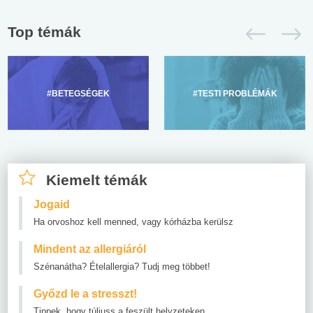
Top témák
#BETEGSÉGEK
#TESTI PROBLÉMÁK
Kiemelt témák
Jogaid
Ha orvoshoz kell menned, vagy kórházba kerülsz
Mindent az allergiáról
Szénanátha? Ételallergia? Tudj meg többet!
Győzd le a stresszt!
Tippek, hogy túljuss a feszült helyzeteken.