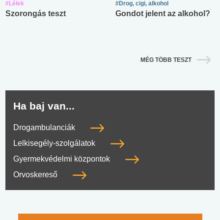
#Lélek
#Drog, cigi, alkohol
Szorongás teszt
Gondot jelent az alkohol?
MÉG TÖBB TESZT
Ha baj van...
Drogambulanciák
Lelkisegély-szolgálatok
Gyermekvédelmi központok
Orvoskereső