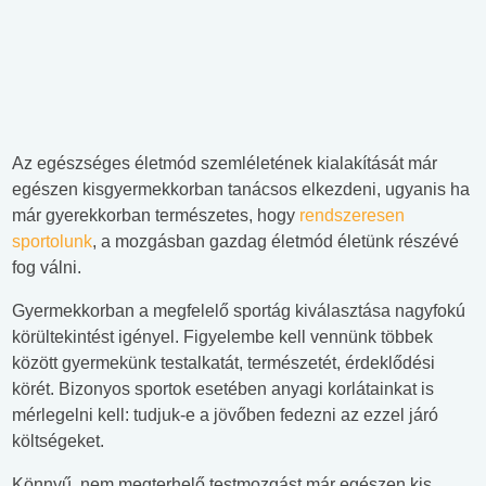
Az egészséges életmód szemléletének kialakítását már
egészen kisgyermekkorban tanácsos elkezdeni, ugyanis ha
már gyerekkorban természetes, hogy
rendszeresen
sportolunk
, a mozgásban gazdag életmód életünk részévé
fog válni.
Gyermekkorban a megfelelő sportág kiválasztása nagyfokú
körültekintést igényel. Figyelembe kell vennünk többek
között gyermekünk testalkatát, természetét, érdeklődési
körét. Bizonyos sportok esetében anyagi korlátainkat is
mérlegelni kell: tudjuk-e a jövőben fedezni az ezzel járó
költségeket.
Könnyű, nem megterhelő testmozgást már egészen kis