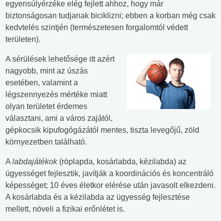
egyensúlyérzéke elég fejlett ahhoz, hogy már
biztonságosan tudjanak biciklizni; ebben a korban még csak
kedvtelés szintjén (természetesen forgalomtól védett
területen).
A sérülések lehetősége itt azért
nagyobb, mint az úszás
esetében, valamint a
légszennyezés mértéke miatt
olyan területet érdemes
választani, ami a város zajától,
gépkocsik kipufogógázától mentes, tiszta levegőjű, zöld
környezetben található.
A
labdajátékok
(röplapda, kosárlabda, kézilabda) az
ügyességet fejlesztik, javítják a koordinációs és koncentráló
képességet; 10 éves életkor elérése után javasolt elkezdeni.
A kosárlabda és a kézilabda az ügyesség fejlesztése
mellett, növeli a fizikai erőnlétet is.