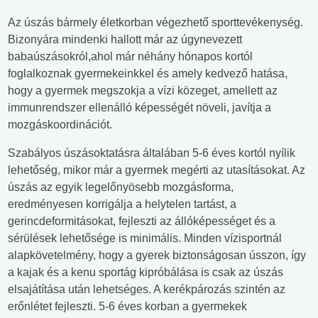
Az úszás bármely életkorban végezhető sporttevékenység.
Bizonyára mindenki hallott már az úgynevezett
babaúszásokról,ahol már néhány hónapos kortól
foglalkoznak gyermekeinkkel és amely kedvező hatása,
hogy a gyermek megszokja a vízi közeget, amellett az
immunrendszer ellenálló képességét növeli, javítja a
mozgáskoordinációt.
Szabályos úszásoktatásra általában 5-6 éves kortól nyílik
lehetőség, mikor már a gyermek megérti az utasításokat. Az
úszás az egyik legelőnyösebb mozgásforma,
eredményesen korrigálja a helytelen tartást, a
gerincdeformitásokat, fejleszti az állóképességet és a
sérülések lehetősége is minimális. Minden vízisportnál
alapkövetelmény, hogy a gyerek biztonságosan ússzon, így
a kajak és a kenu sportág kipróbálása is csak az úszás
elsajátítása után lehetséges. A kerékpározás szintén az
erőnlétet fejleszti. 5-6 éves korban a gyermekek